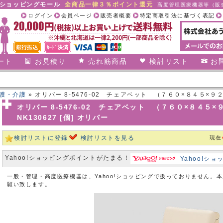
合ショッピングモール
全商品一律３％ポイント還元
高度管理医療機器等（販売
ログイン
会員ページ
販売者概要
特定商取引法に基づく表記
ート
お見積り
売れ筋商品
検討リスト
お
護・介護
» オリバー 8-5476-02 チェアベット （７６０×８４５×９２５ｍｍ
オリバー 8-5476-02 チェアベット （７６０×８４５×９２５
NK130627 [個] オリバー
検討リストに登録
検討リストを見る
現在
Yahoo!ショッピングポイントがたまる！
Yahoo!シ
一般・管理・高度医療機器は、Yahoo!ショッピングで扱っておりません。
願い致します。