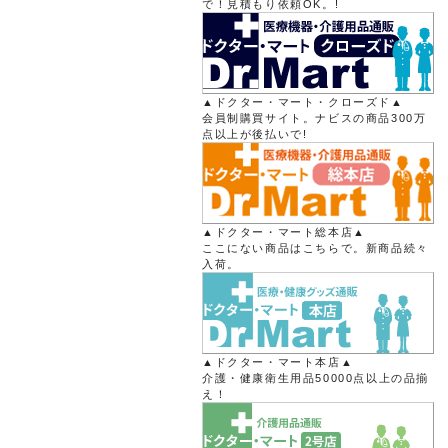
で！見積もり依頼OK。!
▲ドクター・マート・クローズド▲
会員制購買サイト。ナビスの商品300万
点以上が後払いで!
▲ドクター・マート総本店▲
ここにない商品はこちらで。新商品続々
入荷。
▲ドクター・マート本店▲
介護・健康衛生用品50000点以上の品揃
え！