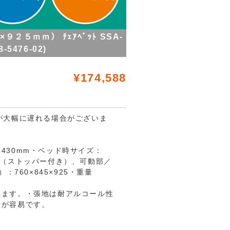
２５ｍｍ） ﾁｪｱﾍﾞｯﾄ SSA-
-5476-02)
¥174,588
が大幅に遅れる場合がございま
430mm・ベッド時サイズ：
ロン製（ストッパー付き）、可動部／
760×845×925・重量
きます。・張地は耐アルコール性
掃が容易です。