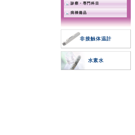
診察・専門科目
病棟備品
非接触体温計
水素水