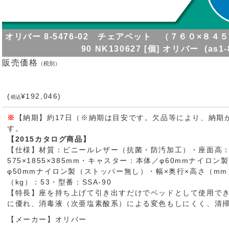
オリバー 8-5476-02 チェアベット （７６０×８４５×９
90 NK130627 [個] オリバー (as1-8
販売価格
（税別）
(
¥192,046)
税込
※
【納期】約17日（※納期は目安です。欠品等により、納期
す。
【2015カタログ商品】
【仕様】材質：ビニールレザー（抗菌・防汚加工）・座面高：
575×1855×385mm・キャスター：本体／φ60mmナイ
φ50mmナイロン製（ストッパー無し）・幅×奥行×高さ（mm）：
（kg）：53・型番：SSA-90
【特長】座を持ち上げて引き出すだけでベッドとして使用で
に優れ、消毒液（次亜塩素酸系）による変色もしにくく、清
【メーカー】オリバー