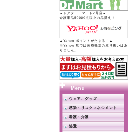
▲ドクター・マート2号店▲
介護用品50000点以上の品揃え！
▲Yahoo!ポイントがたまる！▲
※Yahoo!店では医療機器の取り扱いはあ
りません。
Menu
ウェア、グッズ
感染・リスクマネジメント
看護・介護
処置