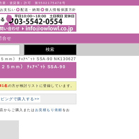
業・賃貸業）許可 第5502175478号
お支払い
配送・納期
個人情報保護方針
問合せ
） ﾁｪｱﾍﾞｯﾄ SSA-90 NK130627
[個] オリバー
ｍｍ） ﾁｪｱﾍﾞｯﾄ SSA-90
41名
の方が検討リストに登録しています。
ョッピングで購入する>>
本店からご購入または
お見積もり依頼
をお