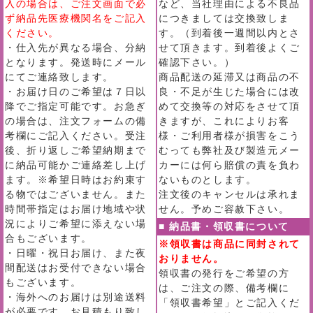
入の場合は、ご注文画面で必
など、当社理由による不良品
ず納品先医療機関名をご記入
につきましては交換致しま
ください。
す。（到着後一週間以内とさ
・仕入先が異なる場合、分納
せて頂きます。到着後よくご
となります。発送時にメール
確認下さい。）
にてご連絡致します。
商品配送の延滞又は商品の不
・お届け日のご希望は７日以
良・不足が生じた場合には改
降でご指定可能です。お急ぎ
めて交換等の対応をさせて頂
の場合は、注文フォームの備
きますが、これによりお客
考欄にご記入ください。受注
様・ご利用者様が損害をこう
後、折り返しご希望納期まで
むっても弊社及び製造元メー
に納品可能かご連絡差し上げ
カーには何ら賠償の責を負わ
ます。※希望日時はお約束す
ないものとします。
る物ではございません。また
注文後のキャンセルは承れま
時間帯指定はお届け地域や状
せん。予めご容赦下さい。
況によりご希望に添えない場
■ 納品書・領収書について
合もございます。
※領収書は商品に同封されて
・日曜・祝日お届け、また夜
おりません。
間配送はお受付できない場合
領収書の発行をご希望の方
もございます。
は、ご注文の際、備考欄に
・海外へのお届けは別途送料
「領収書希望」とご記入くだ
が必要です。お見積もり致し