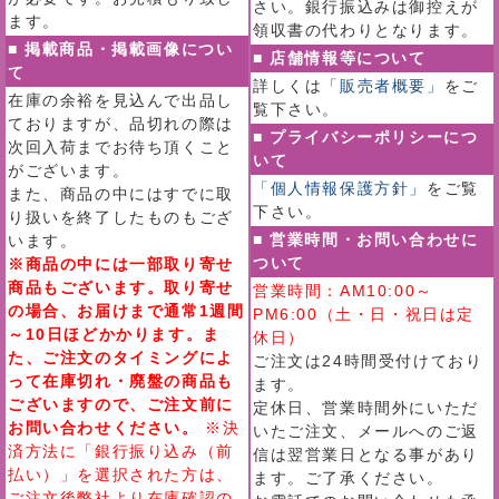
さい。銀行振込みは御控えが
ます。
領収書の代わりとなります。
■ 掲載商品・掲載画像につい
■ 店舗情報等について
て
詳しくは
「販売者概要」
をご
在庫の余裕を見込んで出品し
覧下さい。
ておりますが、品切れの際は
■ プライバシーポリシーにつ
次回入荷までお待ち頂くこと
いて
がございます。
「個人情報保護方針」
をご覧
また、商品の中にはすでに取
下さい。
り扱いを終了したものもござ
■ 営業時間・お問い合わせに
います。
ついて
※商品の中には一部取り寄せ
商品もございます。取り寄せ
営業時間：AM10:00～
の場合、お届けまで通常1週間
PM6:00（土・日・祝日は定
～10日ほどかかります。ま
休日）
た、ご注文のタイミングによ
ご注文は24時間受付けており
って在庫切れ・廃盤の商品も
ます。
ございますので、ご注文前に
定休日、営業時間外にいただ
お問い合わせください。
※決
いたご注文、メールへのご返
済方法に「銀行振り込み（前
信は翌営業日となる事があり
払い）」を選択された方は、
ます。ご了承ください。
ご注文後弊社より在庫確認の