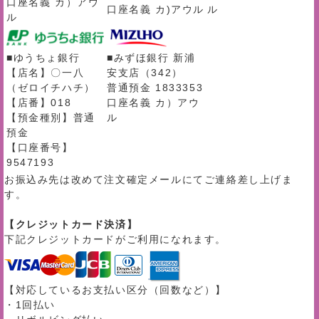
口座名義 カ）アウ
口座名義 カ)アウル
ル
ル
■ゆうちょ銀行
■みずほ銀行 新浦
【店名】〇一八
安支店（342）
（ゼロイチハチ）
普通預金 1833353
【店番】018
口座名義 カ）アウ
【預金種別】普通
ル
預金
【口座番号】
9547193
お振込み先は改めて注文確定メールにてご連絡差し上げま
す。
【クレジットカード決済】
下記クレジットカードがご利用になれます。
【対応しているお支払い区分（回数など）】
・1回払い