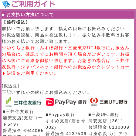
■ お支払い方法について
【銀行振込】
前払いでお願い致します。指定の口座にお振込みください。
お振込確認後、商品を発送致します。振り込み手数料はお客
様のお支払いでお願い致します。
※ゆうちょ銀行・みずほ銀行・三菱東京UFJ銀行にお振込み
の場合は、確認までにお時間を頂く場合がございます。お振
込み後にご連絡を御願い致します。お急ぎの場合は、三井住
友銀行・ジャパンネット銀行へのお振込みかクレジットカー
ド決済をご利用ください。
[振込先]
下記いずれかの銀行にお振込みください。
■三井住友銀行
■Paypay銀行
■三菱UFJ銀行
浦安支店(支店コー
すずめ支店(店番号
浦安支店（361）
ド549）
002)
普通預金 0130809
普通預金 6944065
普通預金 4237509
口座名義 カ）アウ