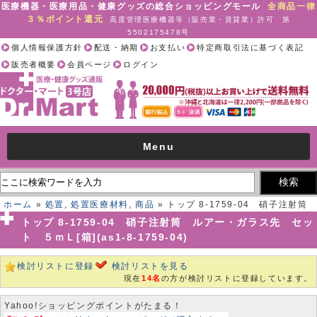
医療機器・医療用品・健康グッズの総合ショッピングモール
全商品一律
３％ポイント還元
高度管理医療機器等（販売業・賃貸業）許可 第
5502175478号
個人情報保護方針
配送・納期
お支払い
特定商取引法に基づく表記
販売者概要
会員ページ
ログイン
Menu
ホーム
»
処置
,
処置医療材料
,
商品
» トップ 8-1759-04 硝子注射筒
ルアー・ガラス先 セット ５ｍＬ[箱](as1-8-1759-04)
トップ 8-1759-04 硝子注射筒 ルアー・ガラス先 セッ
ト ５ｍＬ[箱](as1-8-1759-04)
検討リストに登録
検討リストを見る
現在
14名
の方が検討リストに登録しています。
Yahoo!ショッピングポイントがたまる！