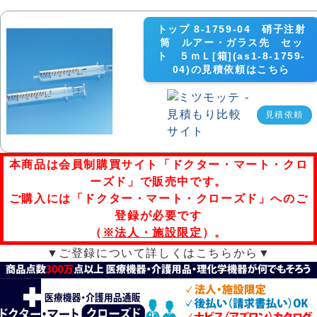
トップ 8-1759-04 硝子注射
筒 ルアー・ガラス先 セッ
ト ５ｍＬ[箱](as1-8-1759-
04)の見積依頼はこちら
見積依頼
本商品は会員制購買サイト「ドクター・マート・クロ
ーズド」で販売中です。
ご購入には「ドクター・マート・クローズド」へのご
登録が必要です
（
※法人・施設限定
）。
▼ご登録について詳しくはこちらから▼