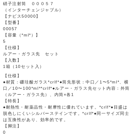
硝子注射筒 ０００５７
（インターチェンジャブル）
【ナビス50000】
【型番】
00057
【容量（*ml*）】
5
【仕様】
ルアー・ガラス先 セット
【入数】
1箱（10セット入）
【仕様】
●材質：硼珪酸ガラス*crlf*●筒先形状：中口／1〜5*ml*、横
口／10〜100*ml**crlf*●ルアー・ガラス先セット内容：外筒
（ルアー・ガラス先）、内筒×各1
【特長】
●耐熱性・耐薬品性・耐摩性に優れています。*crlf*●目盛は
脱色しにくいシルバーステインです。*crlf*●同一サイズ同士
は互換性があり、効率的です。
【脚注】
0