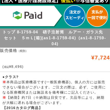
トップ 8-1759-04 硝子注射筒 ルアー・ガラス先
セット ５ｍＬ[箱](as1-8-1759-04) (as1-8-1759-
04)
販売価格
（税別）
¥7,724
(
¥8,496)
税込
●クラス?
※
本商品は医療機器です(一般医療機器)。個人の方には販売
できない場合がございます。ご注文の際は、必ず、ご使用に
なる医療機関または施設名を備考欄にご記入ください。
※
【納期】約7日（※納期は目安です。欠品等により、納期
が大幅に遅れる場合がございます。
【2016カタログ商品】