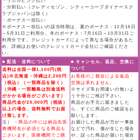
・リボルビング払い
・分割払い（クレディセゾン、シティーコープダイナースク
ラブジャパンは除く）
・ボーナス一括払い
※ボーナス一括払いの該当時期は、夏のボーナス：12月16日
～5月31日ご利用分、冬のボーナス：7月16日～10月31日ご
利用分です。クレジットカードによって異なる場合があるた
め、詳細はお使いのクレジットカード会社にご確認くださ
い。
■ 配送・送料について
■ キャンセル、返品、交換に
ついて
送料は全国一律1,100円(税
込)※北海道・沖縄は2,200円
お客様のご都合による返品・
（税込）（一部商品を除く）
交換は承れません。
（沖縄・一部離島は別途送料
※サイズ等お間違いの無いよ
がかかる場合がございます）
う十分にご検討下さい。
商品代金が20,000円（税抜）
商品がお手元に届きました
以上の場合、送料無料でお届
ら、すぐに商品のご確認をお
け致します。
願いします。
注） ・
商品の中には納品先医
お届けした商品が万が一事故
療機関名が必須となる商品も
などで汚れ、傷が生じた場合
ございます。医療機関でご購
や、誤った商品が届いた場合