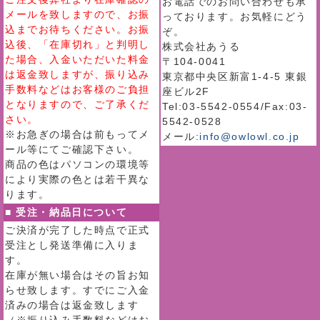
お電話でのお問い合わせも承
メールを致しますので、お振
っております。お気軽にどう
込までお待ちください。お振
ぞ。
込後、「在庫切れ」と判明し
株式会社あうる
た場合、入金いただいた料金
〒104-0041
は返金致しますが、振り込み
東京都中央区新富1-4-5 東銀
手数料などはお客様のご負担
座ビル2F
となりますので、ご了承くだ
Tel:03-5542-0554/Fax:03-
さい。
5542-0528
※お急ぎの場合は前もってメ
メール:
info@owlowl.co.jp
ール等にてご確認下さい。
商品の色はパソコンの環境等
により実際の色とは若干異な
ります。
■ 受注・納品日について
ご決済が完了した時点で正式
受注とし発送準備に入りま
す。
在庫が無い場合はその旨お知
らせ致します。すでにご入金
済みの場合は返金致します