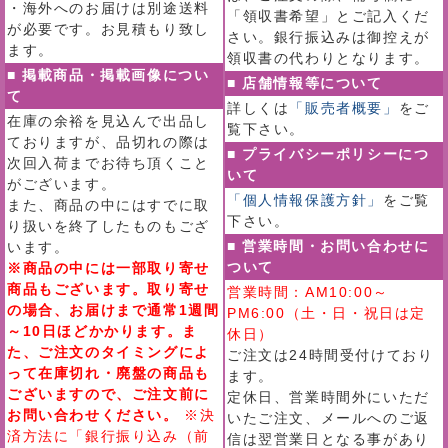
・海外へのお届けは別途送料
「領収書希望」とご記入くだ
が必要です。お見積もり致し
さい。銀行振込みは御控えが
ます。
領収書の代わりとなります。
■ 掲載商品・掲載画像につい
■ 店舗情報等について
て
詳しくは
「販売者概要」
をご
在庫の余裕を見込んで出品し
覧下さい。
ておりますが、品切れの際は
■ プライバシーポリシーにつ
次回入荷までお待ち頂くこと
いて
がございます。
「個人情報保護方針」
をご覧
また、商品の中にはすでに取
下さい。
り扱いを終了したものもござ
■ 営業時間・お問い合わせに
います。
ついて
※商品の中には一部取り寄せ
商品もございます。取り寄せ
営業時間：AM10:00～
の場合、お届けまで通常1週間
PM6:00（土・日・祝日は定
～10日ほどかかります。ま
休日）
た、ご注文のタイミングによ
ご注文は24時間受付けており
って在庫切れ・廃盤の商品も
ます。
ございますので、ご注文前に
定休日、営業時間外にいただ
お問い合わせください。
※決
いたご注文、メールへのご返
済方法に「銀行振り込み（前
信は翌営業日となる事があり