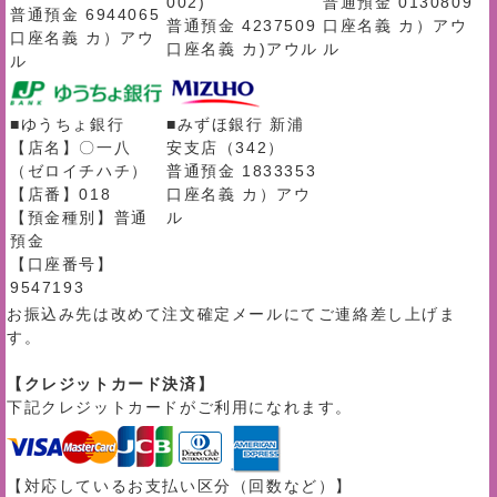
002)
普通預金 0130809
普通預金 6944065
普通預金 4237509
口座名義 カ）アウ
口座名義 カ）アウ
口座名義 カ)アウル
ル
ル
■ゆうちょ銀行
■みずほ銀行 新浦
【店名】〇一八
安支店（342）
（ゼロイチハチ）
普通預金 1833353
【店番】018
口座名義 カ）アウ
【預金種別】普通
ル
預金
【口座番号】
9547193
お振込み先は改めて注文確定メールにてご連絡差し上げま
す。
【クレジットカード決済】
下記クレジットカードがご利用になれます。
【対応しているお支払い区分（回数など）】