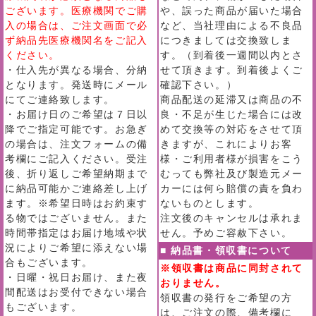
ございます。医療機関でご購
や、誤った商品が届いた場合
入の場合は、ご注文画面で必
など、当社理由による不良品
ず納品先医療機関名をご記入
につきましては交換致しま
ください。
す。（到着後一週間以内とさ
・仕入先が異なる場合、分納
せて頂きます。到着後よくご
となります。発送時にメール
確認下さい。）
にてご連絡致します。
商品配送の延滞又は商品の不
・お届け日のご希望は７日以
良・不足が生じた場合には改
降でご指定可能です。お急ぎ
めて交換等の対応をさせて頂
の場合は、注文フォームの備
きますが、これによりお客
考欄にご記入ください。受注
様・ご利用者様が損害をこう
後、折り返しご希望納期まで
むっても弊社及び製造元メー
に納品可能かご連絡差し上げ
カーには何ら賠償の責を負わ
ます。※希望日時はお約束す
ないものとします。
る物ではございません。また
注文後のキャンセルは承れま
時間帯指定はお届け地域や状
せん。予めご容赦下さい。
況によりご希望に添えない場
■ 納品書・領収書について
合もございます。
※領収書は商品に同封されて
・日曜・祝日お届け、また夜
おりません。
間配送はお受付できない場合
領収書の発行をご希望の方
もございます。
は、ご注文の際、備考欄に