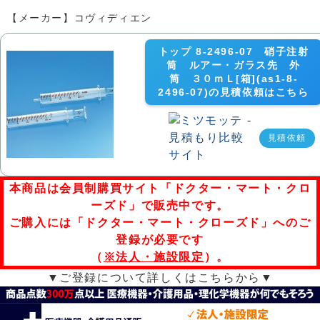
【メーカー】コヴィディエン
トップ 8-2496-07 硝子注射
筒 ルアー・ガラス先 外
筒 ３０ｍＬ[箱](as1-8-
2496-07)の見積依頼はこちら
見積依頼
本商品は会員制購買サイト「ドクター・マート・クロ
ーズド」で販売中です。
ご購入には「ドクター・マート・クローズド」へのご
登録が必要です
（
※法人・施設限定
）。
▼ご登録について詳しくはこちらから▼