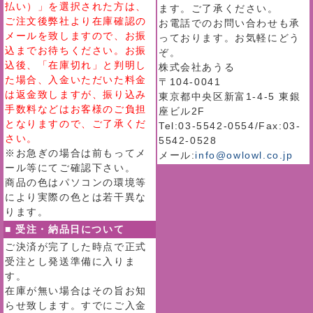
払い）」を選択された方は、
ます。ご了承ください。
ご注文後弊社より在庫確認の
お電話でのお問い合わせも承
メールを致しますので、お振
っております。お気軽にどう
込までお待ちください。お振
ぞ。
込後、「在庫切れ」と判明し
株式会社あうる
た場合、入金いただいた料金
〒104-0041
は返金致しますが、振り込み
東京都中央区新富1-4-5 東銀
手数料などはお客様のご負担
座ビル2F
となりますので、ご了承くだ
Tel:03-5542-0554/Fax:03-
さい。
5542-0528
※お急ぎの場合は前もってメ
メール:
info@owlowl.co.jp
ール等にてご確認下さい。
商品の色はパソコンの環境等
により実際の色とは若干異な
ります。
■ 受注・納品日について
ご決済が完了した時点で正式
受注とし発送準備に入りま
す。
在庫が無い場合はその旨お知
らせ致します。すでにご入金