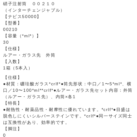
硝子注射筒 ００２１０
（インターチェンジャブル）
【ナビス50000】
【型番】
00210
【容量（*ml*）】
30
【仕様】
ルアー・ガラス先 外筒
【入数】
1箱（5本入）
【仕様】
●材質：硼珪酸ガラス*crlf*●筒先形状：中口／1〜5*ml*、横
口／10〜100*ml**crlf*●ルアー・ガラス先セット内容：外筒
（ルアー・ガラス先）、内筒×各1
【特長】
●耐熱性・耐薬品性・耐摩性に優れています。*crlf*●目盛は
脱色しにくいシルバーステインです。*crlf*●同一サイズ同士
は互換性があり、効率的です。
【脚注】
0