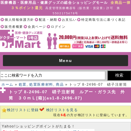
医療機器・医療用品・健康グッズの総合ショッピングモール
全商品一律
３％ポイント還元
高度管理医療機器等（販売業・賃貸業）許可 第
5502175478号
個人情報保護方針
配送・納期
お支払い
特定商取引法に基づく表記
販売者概要
会員ページ
ログイン
Menu
ホーム
»
処置
,
処置医療材料
,
商品
» トップ 8-2496-07 硝子注射筒
ルアー・ガラス先 外筒 ３０ｍＬ[箱](as1-8-2496-07)
トップ 8-2496-07 硝子注射筒 ルアー・ガラス先 外
筒 ３０ｍＬ[箱](as1-8-2496-07)
検討リストに登録
検討リストを見る
現在
6名
の方が検討リストに登録しています。
Yahoo!ショッピングポイントがたまる！