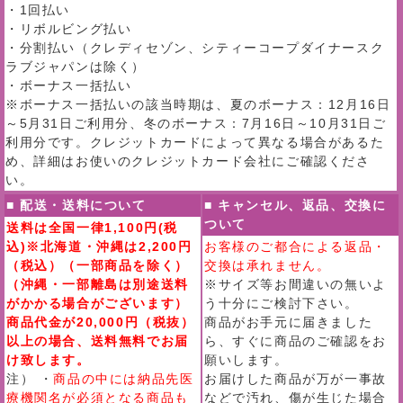
・1回払い
・リボルビング払い
・分割払い（クレディセゾン、シティーコープダイナースク
ラブジャパンは除く）
・ボーナス一括払い
※ボーナス一括払いの該当時期は、夏のボーナス：12月16日
～5月31日ご利用分、冬のボーナス：7月16日～10月31日ご
利用分です。クレジットカードによって異なる場合があるた
め、詳細はお使いのクレジットカード会社にご確認くださ
い。
■ 配送・送料について
■ キャンセル、返品、交換に
ついて
送料は全国一律1,100円(税
込)※北海道・沖縄は2,200円
お客様のご都合による返品・
（税込）（一部商品を除く）
交換は承れません。
（沖縄・一部離島は別途送料
※サイズ等お間違いの無いよ
がかかる場合がございます）
う十分にご検討下さい。
商品代金が20,000円（税抜）
商品がお手元に届きました
以上の場合、送料無料でお届
ら、すぐに商品のご確認をお
け致します。
願いします。
注） ・
商品の中には納品先医
お届けした商品が万が一事故
療機関名が必須となる商品も
などで汚れ、傷が生じた場合