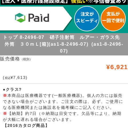
トップ 8-2496-07 硝子注射筒 ルアー・ガラス先
外筒 ３０ｍＬ[箱](as1-8-2496-07) (as1-8-2496-
07)
販売価格
（税別）
¥6,921
(
¥7,613)
税込
●クラス?
※
本商品は医療機器です(一般医療機器)。個人の方には販売
できない場合がございます。ご注文の際は、必ず、ご使用に
なる医療機関または施設名を備考欄にご記入ください。
※
【納期】約7日（※納期は目安です。欠品等により、納期
が大幅に遅れる場合がございます。
【2016カタログ商品】