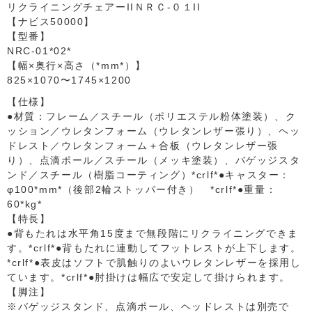
リクライニングチェアーIIＮＲＣ-０１II
【ナビス50000】
【型番】
NRC-01*02*
【幅×奥行×高さ（*mm*）】
825×1070〜1745×1200
【仕様】
●材質：フレーム／スチール（ポリエステル粉体塗装）、ク
ッション／ウレタンフォーム（ウレタンレザー張り）、ヘッ
ドレスト／ウレタンフォーム＋合板（ウレタンレザー張
り）、点滴ポール／スチール（メッキ塗装）、バゲッジスタ
ンド／スチール（樹脂コーティング）*crlf*●キャスター：
φ100*mm*（後部2輪ストッパー付き） *crlf*●重量：
60*kg*
【特長】
●背もたれは水平角15度まで無段階にリクライニングできま
す。*crlf*●背もたれに連動してフットレストが上下します。
*crlf*●表皮はソフトで肌触りのよいウレタンレザーを採用し
ています。*crlf*●肘掛けは幅広で安定して掛けられます。
【脚注】
※バゲッジスタンド、点滴ポール、ヘッドレストは別売で