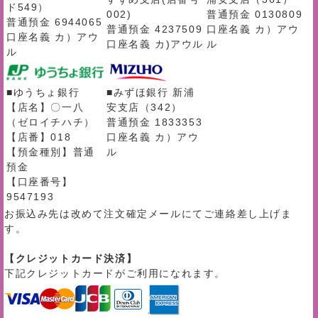
ド549）
002)
普通預金 0130809
普通預金 6944065
普通預金 4237509
口座名義 カ）アウ
口座名義 カ）アウ
口座名義 カ)アウル
ル
ル
■ゆうちょ銀行
■みずほ銀行 新浦
【店名】〇一八
安支店（342）
（ゼロイチハチ）
普通預金 1833353
【店番】018
口座名義 カ）アウ
【預金種別】普通
ル
預金
【口座番号】
9547193
お振込み先は改めて注文確定メールにてご連絡差し上げま
す。
【クレジットカード決済】
下記クレジットカードがご利用になれます。