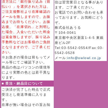
済方法に「銀行振り込み（前
信は翌営業日となる事があり
払い）」を選択された方は、
ます。ご了承ください。
ご注文後弊社より在庫確認の
お電話でのお問い合わせも承
メールを致しますので、お振
っております。お気軽にどう
込までお待ちください。お振
ぞ。
込後、「在庫切れ」と判明し
株式会社あうる
た場合、入金いただいた料金
〒104-0041
は返金致しますが、振り込み
東京都中央区新富1-4-5 東銀
手数料などはお客様のご負担
座ビル2F
となりますので、ご了承くだ
Tel:03-5542-0554/Fax:03-
さい。
5542-0528
※お急ぎの場合は前もってメ
メール:
info@owlowl.co.jp
ール等にてご確認下さい。
商品の色はパソコンの環境等
により実際の色とは若干異な
ります。
■ 受注・納品日について
ご決済が完了した時点で正式
受注とし発送準備に入りま
す。
在庫が無い場合はその旨お知