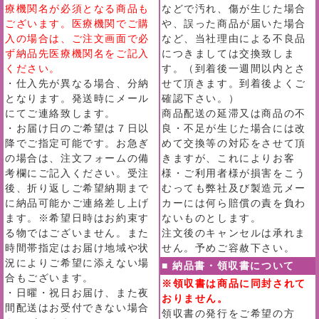
療機関名が必須となる商品も
などで汚れ、傷が生じた場合
ございます。医療機関でご購
や、誤った商品が届いた場合
入の場合は、ご注文画面で必
など、当社理由による不良品
ず納品先医療機関名をご記入
につきましては交換致しま
ください。
す。（到着後一週間以内とさ
・仕入先が異なる場合、分納
せて頂きます。到着後よくご
となります。発送時にメール
確認下さい。）
にてご連絡致します。
商品配送の延滞又は商品の不
・お届け日のご希望は７日以
良・不足が生じた場合には改
降でご指定可能です。お急ぎ
めて交換等の対応をさせて頂
の場合は、注文フォームの備
きますが、これによりお客
考欄にご記入ください。受注
様・ご利用者様が損害をこう
後、折り返しご希望納期まで
むっても弊社及び製造元メー
に納品可能かご連絡差し上げ
カーには何ら賠償の責を負わ
ます。※希望日時はお約束す
ないものとします。
る物ではございません。また
注文後のキャンセルは承れま
時間帯指定はお届け地域や状
せん。予めご容赦下さい。
況によりご希望に添えない場
■ 納品書・領収書について
合もございます。
※領収書は商品に同封されて
・日曜・祝日お届け、また夜
おりません。
間配送はお受付できない場合
領収書の発行をご希望の方