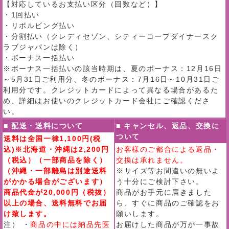
【対応しているお支払い区分（回数など）】
・1回払い
・リボルビング払い
・分割払い（クレディセゾン、シティーコープダイナースク
ラブジャパンは除く）
・ボーナス一括払い
※ボーナス一括払いの該当時期は、夏のボーナス：12月16日
～5月31日ご利用分、冬のボーナス：7月16日～10月31日ご
利用分です。クレジットカードによって異なる場合があるた
め、詳細はお使いのクレジットカード会社にご確認くださ
い。
■ 配送・送料について
■ キャンセル、返品、交換に
ついて
送料は全国一律1,100円(税
込)※北海道・沖縄は2,200円
お客様のご都合による返品・
（税込）（一部商品を除く）
交換は承れません。
（沖縄・一部離島は別途送料
※サイズ等お間違いの無いよ
がかかる場合がございます）
う十分にご検討下さい。
商品代金が20,000円（税抜）
商品がお手元に届きました
以上の場合、送料無料でお届
ら、すぐに商品のご確認をお
け致します。
願いします。
注） ・
商品の中には納品先医
お届けした商品が万が一事故