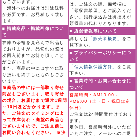
もございます。
は、ご注文の際、備考欄に
・海外へのお届けは別途送料
「領収書希望」とご記入くだ
が必要です。お見積もり致し
さい。銀行振込みは御控えが
ます。
領収書の代わりとなります。
■ 掲載商品・掲載画像につい
■ 店舗情報等について
て
詳しくは
「販売者概要」
をご
在庫の余裕を見込んで出品し
覧下さい。
ておりますが、品切れの際は
■ プライバシーポリシーにつ
次回入荷までお待ち頂くこと
いて
がございます。
「個人情報保護方針」
をご覧
また、商品の中にはすでに取
下さい。
り扱いを終了したものもござ
■ 営業時間・お問い合わせに
います。
ついて
※商品の中には一部取り寄せ
商品もございます。取り寄せ
営業時間：AM10:00～
の場合、お届けまで通常1週間
PM6:00（土・日・祝日は定
～10日ほどかかります。ま
休日）
た、ご注文のタイミングによ
ご注文は24時間受付けており
って在庫切れ・廃盤の商品も
ます。
ございますので、ご注文前に
定休日、営業時間外にいただ
お問い合わせください。
※決
いたご注文、メールへのご返