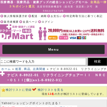
医療機器・医療用品・健康グッズの総合ショッピングモール
全商品一律
３％ポイント還元
高度管理医療機器等（販売業・賃貸業）許可 第
5502175478号
個人情報保護方針
配送・納期
お支払い
特定商取引法に基づく表記
販売者概要
会員ページ
ログイン
Menu
ホーム
»
処置
,
商品
,
点滴関連
» ナビス 8-8922-01 リクライニングチ
ェアーＩＩ ＮＲＣ−０１ＩＩ[個](as1-8-8922-01)
ナビス 8-8922-01 リクライニングチェアーＩＩ ＮＲＣ
−０１ＩＩ[個](as1-8-8922-01)
検討リストに登録
検討リストを見る
現在
12名
の方が検討リストに登録しています。
Yahoo!ショッピングポイントがたまる！