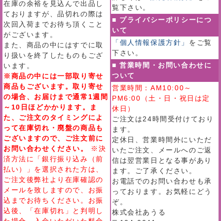
在庫の余裕を見込んで出品し
覧下さい。
ておりますが、品切れの際は
■ プライバシーポリシーにつ
次回入荷までお待ち頂くこと
いて
がございます。
「個人情報保護方針」
をご覧
また、商品の中にはすでに取
下さい。
り扱いを終了したものもござ
■ 営業時間・お問い合わせに
います。
ついて
※商品の中には一部取り寄せ
商品もございます。取り寄せ
営業時間：AM10:00～
の場合、お届けまで通常1週間
PM6:00（土・日・祝日は定
～10日ほどかかります。ま
休日）
た、ご注文のタイミングによ
ご注文は24時間受付けており
って在庫切れ・廃盤の商品も
ます。
ございますので、ご注文前に
定休日、営業時間外にいただ
お問い合わせください。
※決
いたご注文、メールへのご返
済方法に「銀行振り込み（前
信は翌営業日となる事があり
払い）」を選択された方は、
ます。ご了承ください。
ご注文後弊社より在庫確認の
お電話でのお問い合わせも承
メールを致しますので、お振
っております。お気軽にどう
込までお待ちください。お振
ぞ。
込後、「在庫切れ」と判明し
株式会社あうる