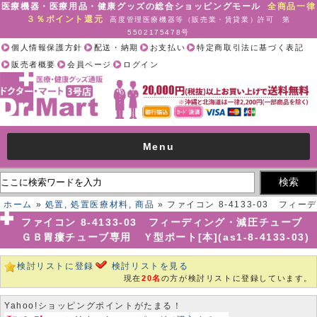
医療機器・医療用品・健康グッズの総合ショッピングモール
全商品一律
３％ポイント還元
高度管理医療機器等（販売業・賃貸業）許可 第
5502175478号
個人情報保護方針
配送・納期
お支払い
特定商取引法に基づく表記
販売者概要
会員ページ
ログイン
Menu
ホーム
»
処置
,
処置医療材料
,
商品
» ファイコン 8-4133-03 フィーデ
ィング・減圧チューブ ＧＢ胃瘻チューブ専用 Ｙ型ポート[本](as1-8-
ファイコン 8-4133-03 フィーディング・減圧チューブ
4133-03)
ＧＢ胃瘻チューブ専用 Ｙ型ポート[本](as1-8-4133-03)
検討リストに登録
検討リストを見る
現在
20名
の方が検討リストに登録しています。
Yahoo!ショッピングポイントがたまる！