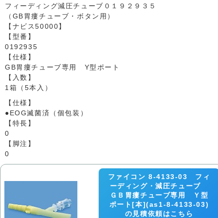
フィーディング減圧チューブ０１９２９３５
（GB胃瘻チューブ・ボタン用）
【ナビス50000】
【型番】
0192935
【仕様】
GB胃瘻チューブ専用 Y型ポート
【入数】
1箱（5本入）
【仕様】
●EOG滅菌済（個包装）
【特長】
0
【脚注】
0
ファイコン 8-4133-03 フィ
ーディング・減圧チューブ
ＧＢ胃瘻チューブ専用 Ｙ型
ポート[本](as1-8-4133-03)
の見積依頼はこちら