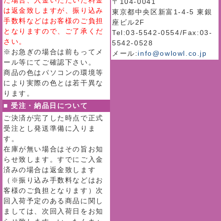
た場合、入金いただいた料金
〒104-0041
は返金致しますが、振り込み
東京都中央区新富1-4-5 東銀
手数料などはお客様のご負担
座ビル2F
となりますので、ご了承くだ
Tel:03-5542-0554/Fax:03-
さい。
5542-0528
※お急ぎの場合は前もってメ
メール:
info@owlowl.co.jp
ール等にてご確認下さい。
商品の色はパソコンの環境等
により実際の色とは若干異な
ります。
■ 受注・納品日について
ご決済が完了した時点で正式
受注とし発送準備に入りま
す。
在庫が無い場合はその旨お知
らせ致します。すでにご入金
済みの場合は返金致します
（※振り込み手数料などはお
客様のご負担となります）次
回入荷予定のある商品に関し
ましては、次回入荷日をお知