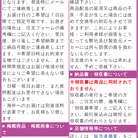
となります。発送時にメール
確認下さい。）
にてご連絡致します。
商品配送の延滞又は商品の不
・お届け日のご希望は７日以
良・不足が生じた場合には改
降でご指定可能です。お急ぎ
めて交換等の対応をさせて頂
の場合は、注文フォームの備
きますが、これによりお客
考欄にご記入ください。受注
様・ご利用者様が損害をこう
後、折り返しご希望納期まで
むっても弊社及び製造元メー
に納品可能かご連絡差し上げ
カーには何ら賠償の責を負わ
ます。※希望日時はお約束す
ないものとします。
る物ではございません。また
注文後のキャンセルは承れま
時間帯指定はお届け地域や状
せん。予めご容赦下さい。
況によりご希望に添えない場
■ 納品書・領収書について
合もございます。
※領収書は商品に同封されて
・日曜・祝日お届け、また夜
おりません。
間配送はお受付できない場合
領収書の発行をご希望の方
もございます。
は、ご注文の際、備考欄に
・海外へのお届けは別途送料
「領収書希望」とご記入くだ
が必要です。お見積もり致し
さい。銀行振込みは御控えが
ます。
領収書の代わりとなります。
■ 掲載商品・掲載画像につい
■ 店舗情報等について
て
詳しくは
「販売者概要」
をご