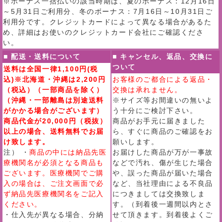
※ボーナス一括払いの該当時期は、夏のボーナス：12月16日
～5月31日ご利用分、冬のボーナス：7月16日～10月31日ご
利用分です。クレジットカードによって異なる場合があるた
め、詳細はお使いのクレジットカード会社にご確認くださ
い。
■ 配送・送料について
■ キャンセル、返品、交換に
ついて
送料は全国一律1,100円(税
込)※北海道・沖縄は2,200円
お客様のご都合による返品・
（税込）（一部商品を除く）
交換は承れません。
（沖縄・一部離島は別途送料
※サイズ等お間違いの無いよ
がかかる場合がございます）
う十分にご検討下さい。
商品代金が20,000円（税抜）
商品がお手元に届きました
以上の場合、送料無料でお届
ら、すぐに商品のご確認をお
け致します。
願いします。
注） ・
商品の中には納品先医
お届けした商品が万が一事故
療機関名が必須となる商品も
などで汚れ、傷が生じた場合
ございます。医療機関でご購
や、誤った商品が届いた場合
入の場合は、ご注文画面で必
など、当社理由による不良品
ず納品先医療機関名をご記入
につきましては交換致しま
ください。
す。（到着後一週間以内とさ
・仕入先が異なる場合、分納
せて頂きます。到着後よくご