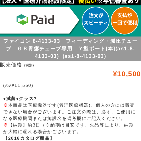
ファイコン 8-4133-03 フィーディング・減圧チュー
ブ ＧＢ胃瘻チューブ専用 Ｙ型ポート[本](as1-8-
4133-03) (as1-8-4133-03)
販売価格
（税別）
¥10,500
(
¥11,550)
税込
●滅菌●クラス?
※
本商品は医療機器です(管理医療機器)。個人の方には販売
できない場合がございます。ご注文の際は、必ず、ご使用に
なる医療機関または施設名を備考欄にご記入ください。
※
【納期】約3日（※納期は目安です。欠品等により、納期
が大幅に遅れる場合がございます。
【2016カタログ商品】