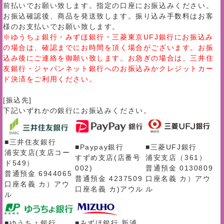
前払いでお願い致します。指定の口座にお振込みください。
お振込確認後、商品を発送致します。振り込み手数料はお客
様のお支払いでお願い致します。
※ゆうちょ銀行・みずほ銀行・三菱東京UFJ銀行にお振込み
の場合は、確認までにお時間を頂く場合がございます。お振
込み後にご連絡を御願い致します。お急ぎの場合は、三井住
友銀行・ジャパンネット銀行へのお振込みかクレジットカー
ド決済をご利用ください。
[振込先]
下記いずれかの銀行にお振込みください。
■三井住友銀行
■Paypay銀行
■三菱UFJ銀行
浦安支店(支店コー
すずめ支店(店番号
浦安支店（361）
ド549）
002)
普通預金 0130809
普通預金 6944065
普通預金 4237509
口座名義 カ）アウ
口座名義 カ）アウ
口座名義 カ)アウル
ル
ル
■ゆうちょ銀行
■みずほ銀行 新浦