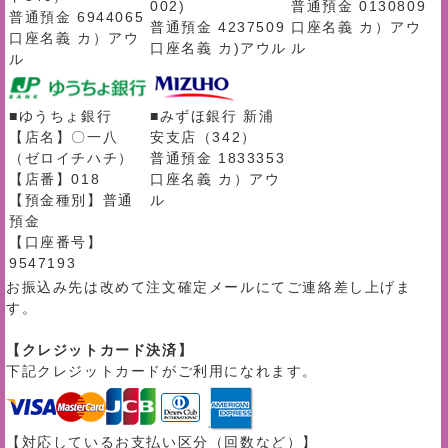
002)
普通預金 0130809
普通預金 6944065
普通預金 4237509
口座名義 カ）アウ
口座名義 カ）アウ
口座名義 カ)アウル
ル
ル
■ゆうちょ銀行
■みずほ銀行 新浦
【店名】〇一八
安支店（342）
（ゼロイチハチ）
普通預金 1833353
【店番】018
口座名義 カ）アウ
【預金種別】普通
ル
預金
【口座番号】
9547193
お振込み先は改めて注文確定メールにてご連絡差し上げま
す。
【クレジットカード決済】
下記クレジットカードがご利用になれます。
【対応しているお支払い区分（回数など）】