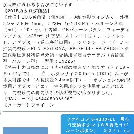
が大幅に遅れる場合がございます。
【2015カタログ商品】
【仕様】EOG滅菌済（個包装）・X線造影ライン入り・外径
×シャフト長（mm）：22Fr（φ7.3×34）・バルーン容量
（mL）：10・セット内容：GBバルーンボタン、フィーディ
ングチューブ28cm（L字型・ストレート型）、スタイレッ
ト、アダプター（逆止弁開口用）、シリンジ、ガーゼ・※＜
推奨内視鏡＞PENTAX/HOYA／FP-7RBS・FP-7RBS2※特
定保険医療材料請求分類：交換用胃瘻カテーテル（胃留置
型・バルーン型）・型番：192267
【特長】大口径弁により内視鏡の挿入が可能です（Ｆｒ18〜
Ｆｒ24まで）。 注：ボタンサイズ6.0mm（18Fr）以上が
挿入可能です（内視鏡径2.4mm以下）。・オプションの内視
鏡用アダプターとエアー注入用ポンプを使用することによ
り、内視鏡での胃内診断の診断視野が広がりました。
【JANコード】4544050086967
【メーカー】ファイコン
ファイコン 8-4139-11 胃ろ
う交換ボタン（ＧＢ胃ろうバ
ルーンボタン） ２２Ｆｒ（φ