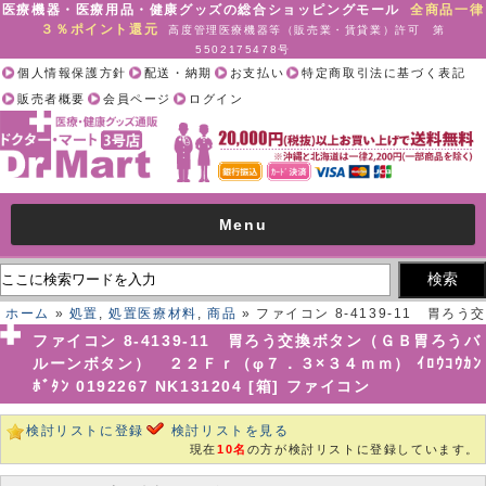
医療機器・医療用品・健康グッズの総合ショッピングモール
全商品一律
３％ポイント還元
高度管理医療機器等（販売業・賃貸業）許可 第
5502175478号
個人情報保護方針
配送・納期
お支払い
特定商取引法に基づく表記
販売者概要
会員ページ
ログイン
Menu
ホーム
»
処置
,
処置医療材料
,
商品
» ファイコン 8-4139-11 胃ろう交
換ボタン（ＧＢ胃ろうバルーンボタン） ２２Ｆｒ（φ７．３×３４ｍ
ファイコン 8-4139-11 胃ろう交換ボタン（ＧＢ胃ろうバ
ｍ） ｲﾛｳｺｳｶﾝﾎﾞﾀﾝ 0192267 NK131204 [箱] ファイコン
ルーンボタン） ２２Ｆｒ（φ７．３×３４ｍｍ） ｲﾛｳｺｳｶﾝ
ﾎﾞﾀﾝ 0192267 NK131204 [箱] ファイコン
検討リストに登録
検討リストを見る
現在
10名
の方が検討リストに登録しています。