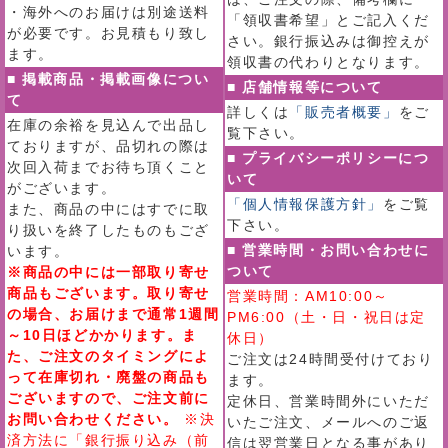
・海外へのお届けは別途送料
「領収書希望」とご記入くだ
が必要です。お見積もり致し
さい。銀行振込みは御控えが
ます。
領収書の代わりとなります。
■ 掲載商品・掲載画像につい
■ 店舗情報等について
て
詳しくは
「販売者概要」
をご
在庫の余裕を見込んで出品し
覧下さい。
ておりますが、品切れの際は
■ プライバシーポリシーにつ
次回入荷までお待ち頂くこと
いて
がございます。
「個人情報保護方針」
をご覧
また、商品の中にはすでに取
下さい。
り扱いを終了したものもござ
■ 営業時間・お問い合わせに
います。
ついて
※商品の中には一部取り寄せ
商品もございます。取り寄せ
営業時間：AM10:00～
の場合、お届けまで通常1週間
PM6:00（土・日・祝日は定
～10日ほどかかります。ま
休日）
た、ご注文のタイミングによ
ご注文は24時間受付けており
って在庫切れ・廃盤の商品も
ます。
ございますので、ご注文前に
定休日、営業時間外にいただ
お問い合わせください。
※決
いたご注文、メールへのご返
済方法に「銀行振り込み（前
信は翌営業日となる事があり