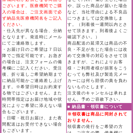
ございます。医療機関でご購
や、誤った商品が届いた場合
入の場合は、ご注文画面で必
など、当社理由による不良品
ず納品先医療機関名をご記入
につきましては交換致しま
ください。
す。（到着後一週間以内とさ
・仕入先が異なる場合、分納
せて頂きます。到着後よくご
となります。発送時にメール
確認下さい。）
にてご連絡致します。
商品配送の延滞又は商品の不
・お届け日のご希望は７日以
良・不足が生じた場合には改
降でご指定可能です。お急ぎ
めて交換等の対応をさせて頂
の場合は、注文フォームの備
きますが、これによりお客
考欄にご記入ください。受注
様・ご利用者様が損害をこう
後、折り返しご希望納期まで
むっても弊社及び製造元メー
に納品可能かご連絡差し上げ
カーには何ら賠償の責を負わ
ます。※希望日時はお約束す
ないものとします。
る物ではございません。また
注文後のキャンセルは承れま
時間帯指定はお届け地域や状
せん。予めご容赦下さい。
況によりご希望に添えない場
■ 納品書・領収書について
合もございます。
※領収書は商品に同封されて
・日曜・祝日お届け、また夜
おりません。
間配送はお受付できない場合
領収書の発行をご希望の方
もございます。
は、ご注文の際、備考欄に