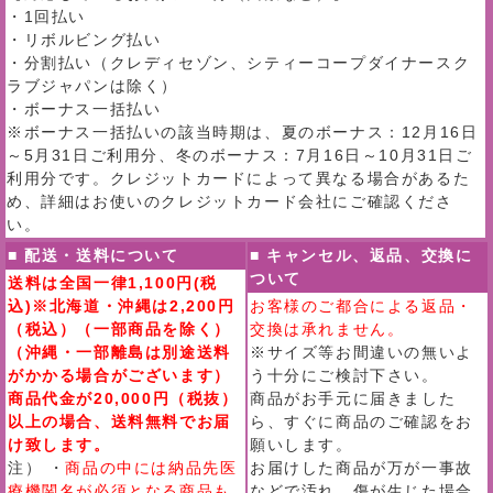
・1回払い
・リボルビング払い
・分割払い（クレディセゾン、シティーコープダイナースク
ラブジャパンは除く）
・ボーナス一括払い
※ボーナス一括払いの該当時期は、夏のボーナス：12月16日
～5月31日ご利用分、冬のボーナス：7月16日～10月31日ご
利用分です。クレジットカードによって異なる場合があるた
め、詳細はお使いのクレジットカード会社にご確認くださ
い。
■ 配送・送料について
■ キャンセル、返品、交換に
ついて
送料は全国一律1,100円(税
込)※北海道・沖縄は2,200円
お客様のご都合による返品・
（税込）（一部商品を除く）
交換は承れません。
（沖縄・一部離島は別途送料
※サイズ等お間違いの無いよ
がかかる場合がございます）
う十分にご検討下さい。
商品代金が20,000円（税抜）
商品がお手元に届きました
以上の場合、送料無料でお届
ら、すぐに商品のご確認をお
け致します。
願いします。
注） ・
商品の中には納品先医
お届けした商品が万が一事故
療機関名が必須となる商品も
などで汚れ、傷が生じた場合