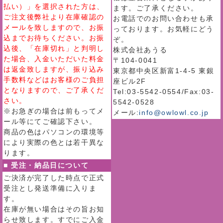
払い）」を選択された方は、
ます。ご了承ください。
ご注文後弊社より在庫確認の
お電話でのお問い合わせも承
メールを致しますので、お振
っております。お気軽にどう
込までお待ちください。お振
ぞ。
込後、「在庫切れ」と判明し
株式会社あうる
た場合、入金いただいた料金
〒104-0041
は返金致しますが、振り込み
東京都中央区新富1-4-5 東銀
手数料などはお客様のご負担
座ビル2F
となりますので、ご了承くだ
Tel:03-5542-0554/Fax:03-
さい。
5542-0528
※お急ぎの場合は前もってメ
メール:
info@owlowl.co.jp
ール等にてご確認下さい。
商品の色はパソコンの環境等
により実際の色とは若干異な
ります。
■ 受注・納品日について
ご決済が完了した時点で正式
受注とし発送準備に入りま
す。
在庫が無い場合はその旨お知
らせ致します。すでにご入金