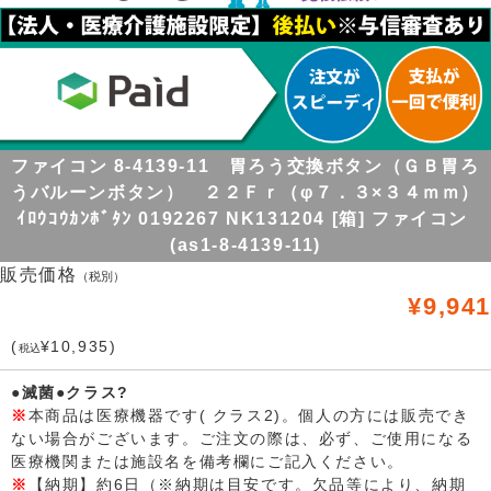
ファイコン 8-4139-11 胃ろう交換ボタン（ＧＢ胃ろ
うバルーンボタン） ２２Ｆｒ（φ７．３×３４ｍｍ）
ｲﾛｳｺｳｶﾝﾎﾞﾀﾝ 0192267 NK131204 [箱] ファイコン
(as1-8-4139-11)
販売価格
（税別）
¥9,941
(
¥10,935)
税込
●滅菌●クラス?
※
本商品は医療機器です( クラス2)。個人の方には販売でき
ない場合がございます。ご注文の際は、必ず、ご使用になる
医療機関または施設名を備考欄にご記入ください。
※
【納期】約6日（※納期は目安です。欠品等により、納期