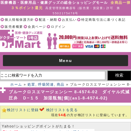
医療機器・医療用品・健康グッズの総合ショッピングモール
全商品一律
３％ポイント還元
高度管理医療機器等（販売業・賃貸業）許可 第
5502175478号
個人情報保護方針
配送・納期
お支払い
特定商取引法に基づく表記
販売者概要
会員ページ
ログイン
Menu
ホーム
»
処置
,
呼吸関連
,
商品
» ブルークロスエマージェンシー 8-
4574-02 ダイヤル式減圧弁 Ｄ−１５ 加湿瓶無[個](as1-8-4574-02)
ブルークロスエマージェンシー 8-4574-02 ダイヤル式減
圧弁 Ｄ−１５ 加湿瓶無[個](as1-8-4574-02)
検討リストに登録
検討リストを見る
現在
54名
の方が検討リストに登録しています。
Yahoo!ショッピングポイントがたまる！