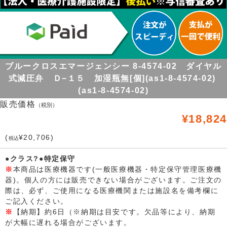
ブルークロスエマージェンシー 8-4574-02 ダイヤル
式減圧弁 Ｄ−１５ 加湿瓶無[個](as1-8-4574-02)
(as1-8-4574-02)
販売価格
（税別）
¥18,824
(
¥20,706)
税込
●クラス?●特定保守
※
本商品は医療機器です(一般医療機器・特定保守管理医療機
器)。個人の方には販売できない場合がございます。ご注文の
際は、必ず、ご使用になる医療機関または施設名を備考欄に
ご記入ください。
※
【納期】約6日（※納期は目安です。欠品等により、納期
が大幅に遅れる場合がございます。