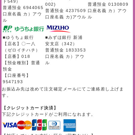
ド549）
002)
普通預金 0130809
普通預金 6944065
普通預金 4237509
口座名義 カ）アウ
口座名義 カ）アウ
口座名義 カ)アウル
ル
ル
■ゆうちょ銀行
■みずほ銀行 新浦
【店名】〇一八
安支店（342）
（ゼロイチハチ）
普通預金 1833353
【店番】018
口座名義 カ）アウ
【預金種別】普通
ル
預金
【口座番号】
9547193
お振込み先は改めて注文確定メールにてご連絡差し上げま
す。
【クレジットカード決済】
下記クレジットカードがご利用になれます。