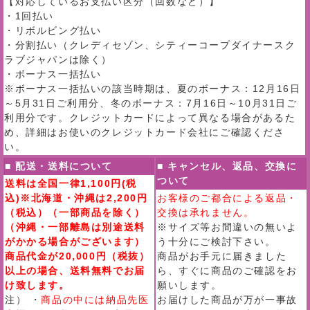
【対応しているお支払い区分（回数など）】
・1回払い
・リボルビング払い
・分割払い（クレディセゾン、シティーコープダイナースク
ラブジャパンは除く）
・ボーナス一括払い
※ボーナス一括払いの該当時期は、夏のボーナス：12月16日
～5月31日ご利用分、冬のボーナス：7月16日～10月31日ご
利用分です。クレジットカードによって異なる場合があるた
め、詳細はお使いのクレジットカード会社にご確認くださ
い。
■ 配送・送料について
■ キャンセル、返品、交換に
ついて
送料は全国一律1,100円(税
込)※北海道・沖縄は2,200円
お客様のご都合による返品・
（税込）（一部商品を除く）
交換は承れません。
（沖縄・一部離島は別途送料
※サイズ等お間違いの無いよ
がかかる場合がございます）
う十分にご検討下さい。
商品代金が20,000円（税抜）
商品がお手元に届きました
以上の場合、送料無料でお届
ら、すぐに商品のご確認をお
け致します。
願いします。
注） ・
商品の中には納品先医
お届けした商品が万が一事故