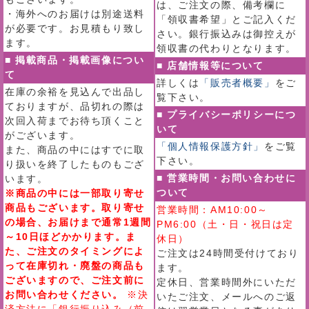
は、ご注文の際、備考欄に
・海外へのお届けは別途送料
「領収書希望」とご記入くだ
が必要です。お見積もり致し
さい。銀行振込みは御控えが
ます。
領収書の代わりとなります。
■ 掲載商品・掲載画像につい
■ 店舗情報等について
て
詳しくは
「販売者概要」
をご
在庫の余裕を見込んで出品し
覧下さい。
ておりますが、品切れの際は
■ プライバシーポリシーにつ
次回入荷までお待ち頂くこと
いて
がございます。
「個人情報保護方針」
をご覧
また、商品の中にはすでに取
下さい。
り扱いを終了したものもござ
■ 営業時間・お問い合わせに
います。
ついて
※商品の中には一部取り寄せ
商品もございます。取り寄せ
営業時間：AM10:00～
の場合、お届けまで通常1週間
PM6:00（土・日・祝日は定
～10日ほどかかります。ま
休日）
た、ご注文のタイミングによ
ご注文は24時間受付けており
って在庫切れ・廃盤の商品も
ます。
ございますので、ご注文前に
定休日、営業時間外にいただ
お問い合わせください。
※決
いたご注文、メールへのご返