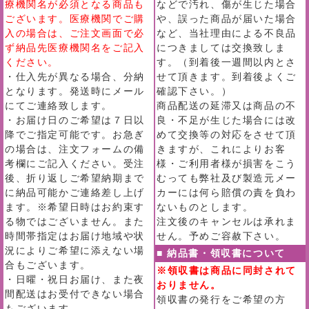
療機関名が必須となる商品も
などで汚れ、傷が生じた場合
ございます。医療機関でご購
や、誤った商品が届いた場合
入の場合は、ご注文画面で必
など、当社理由による不良品
ず納品先医療機関名をご記入
につきましては交換致しま
ください。
す。（到着後一週間以内とさ
・仕入先が異なる場合、分納
せて頂きます。到着後よくご
となります。発送時にメール
確認下さい。）
にてご連絡致します。
商品配送の延滞又は商品の不
・お届け日のご希望は７日以
良・不足が生じた場合には改
降でご指定可能です。お急ぎ
めて交換等の対応をさせて頂
の場合は、注文フォームの備
きますが、これによりお客
考欄にご記入ください。受注
様・ご利用者様が損害をこう
後、折り返しご希望納期まで
むっても弊社及び製造元メー
に納品可能かご連絡差し上げ
カーには何ら賠償の責を負わ
ます。※希望日時はお約束す
ないものとします。
る物ではございません。また
注文後のキャンセルは承れま
時間帯指定はお届け地域や状
せん。予めご容赦下さい。
況によりご希望に添えない場
■ 納品書・領収書について
合もございます。
※領収書は商品に同封されて
・日曜・祝日お届け、また夜
おりません。
間配送はお受付できない場合
領収書の発行をご希望の方
もございます。