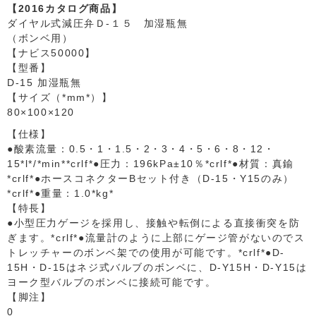
【2016カタログ商品】
ダイヤル式減圧弁Ｄ-１５ 加湿瓶無
（ボンベ用）
【ナビス50000】
【型番】
D-15 加湿瓶無
【サイズ（*mm*）】
80×100×120
【仕様】
●酸素流量：0.5・1・1.5・2・3・4・5・6・8・12・
15*l*/*min**crlf*●圧力：196kPa±10％*crlf*●材質：真鍮
*crlf*●ホースコネクターBセット付き（D-15・Y15のみ）
*crlf*●重量：1.0*kg*
【特長】
●小型圧力ゲージを採用し、接触や転倒による直接衝突を防
ぎます。*crlf*●流量計のように上部にゲージ管がないのでス
トレッチャーのボンベ架での使用が可能です。*crlf*●D-
15H・D-15はネジ式バルブのボンベに、D-Y15H・D-Y15は
ヨーク型バルブのボンベに接続可能です。
【脚注】
0