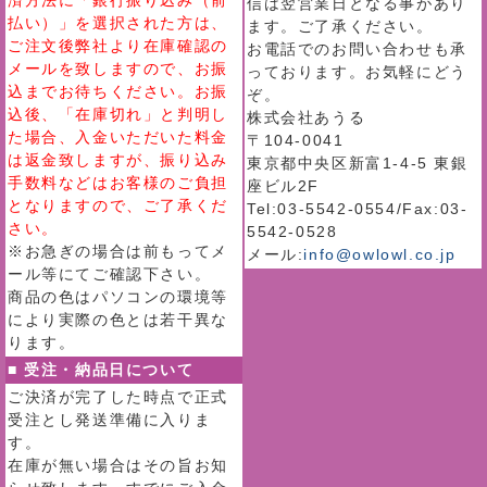
済方法に「銀行振り込み（前
信は翌営業日となる事があり
払い）」を選択された方は、
ます。ご了承ください。
ご注文後弊社より在庫確認の
お電話でのお問い合わせも承
メールを致しますので、お振
っております。お気軽にどう
込までお待ちください。お振
ぞ。
込後、「在庫切れ」と判明し
株式会社あうる
た場合、入金いただいた料金
〒104-0041
は返金致しますが、振り込み
東京都中央区新富1-4-5 東銀
手数料などはお客様のご負担
座ビル2F
となりますので、ご了承くだ
Tel:03-5542-0554/Fax:03-
さい。
5542-0528
※お急ぎの場合は前もってメ
メール:
info@owlowl.co.jp
ール等にてご確認下さい。
商品の色はパソコンの環境等
により実際の色とは若干異な
ります。
■ 受注・納品日について
ご決済が完了した時点で正式
受注とし発送準備に入りま
す。
在庫が無い場合はその旨お知