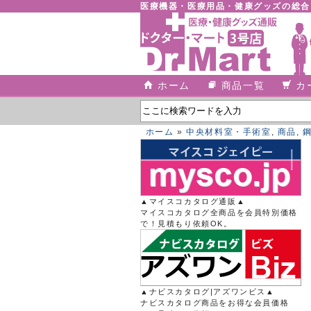
医療機器・医療用品・健康グッズの総
ホーム
商品一覧
カ
ホーム
»
中央材料室・手術室
,
商品
,
▲マイスコカタログ通販▲
マイスコカタログ全商品を会員特別価格
で！見積もり依頼OK。
▲ナビスカタログ|アズワンビス▲
ナビスカタログ商品をお得な会員価格