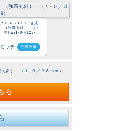
 8-4123-09 合成
針 （強湾丸針） （１
](as1-8-4123-
見積依頼
強湾丸針） （１−０／３６ｍｍ）
ちら
ら