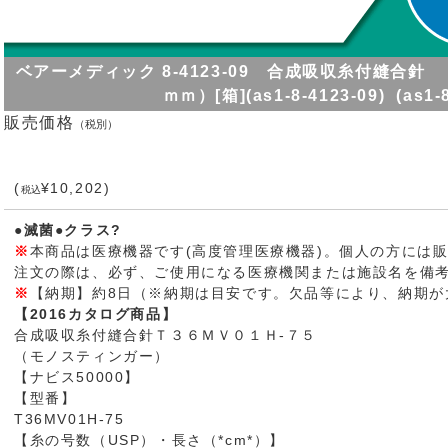
ベアーメディック 8-4123-09 合成吸収糸付縫合
ｍｍ）[箱](as1-8-4123-09) (as1-8
販売価格
（税別）
(
¥10,202)
税込
●滅菌●クラス?
※
本商品は医療機器です(高度管理医療機器)。個人の方には
注文の際は、必ず、ご使用になる医療機関または施設名を備
※
【納期】約8日（※納期は目安です。欠品等により、納期が
【2016カタログ商品】
合成吸収糸付縫合針Ｔ３６ＭＶ０１Ｈ-７５
（モノスティンガー）
【ナビス50000】
【型番】
T36MV01H-75
【糸の号数（USP）・長さ（*cm*）】