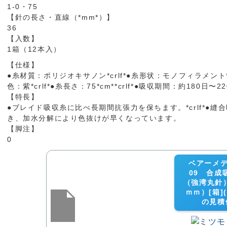
1-0・75
【針の長さ・直線（*mm*）】
36
【入数】
1箱（12本入）
【仕様】
●糸材質：ポリジオキサノン*crlf*●糸形状：モノフィラメント*cr
色：紫*crlf*●糸長さ：75*cm**crlf*●吸収期間：約180日〜2
【特長】
●ブレイド吸収糸に比べ長期間抗張力を保ちます。*crlf*●
き、加水分解により色抜けが早くなっています。
【脚注】
0
ベアーメディ
09 合
（強湾丸針
ｍｍ）[箱](a
の見積