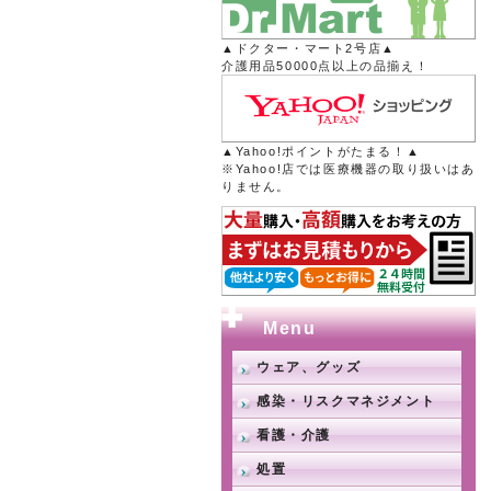
▲ドクター・マート2号店▲
介護用品50000点以上の品揃え！
▲Yahoo!ポイントがたまる！▲
※Yahoo!店では医療機器の取り扱いはあ
りません。
Menu
ウェア、グッズ
感染・リスクマネジメント
看護・介護
処置