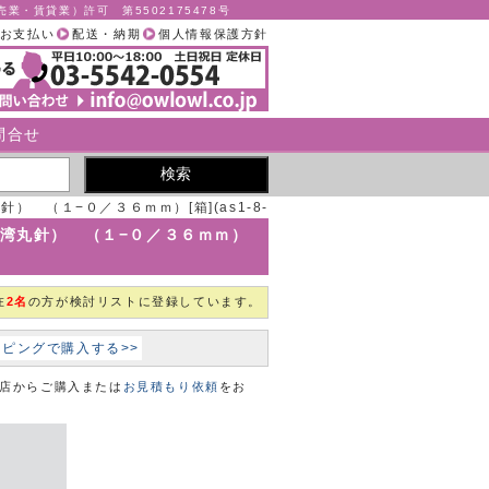
業・賃貸業）許可 第5502175478号
お支払い
配送・納期
個人情報保護方針
問合せ
） （１−０／３６ｍｍ）[箱](as1-8-
4123-09)
（強湾丸針） （１−０／３６ｍｍ）
在
2名
の方が検討リストに登録しています。
ョッピングで購入する>>
本店からご購入または
お見積もり依頼
をお