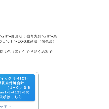
lf*●針形状：強弯丸針*crlf*●糸
20日*crlf*●EOG滅菌済（個包装）
縫合時は色（紫）付で見易く結紮で
ック 8-4123-
成吸収糸付縫合針
） （１−０／３６
s1-8-4123-09)
依頼はこちら