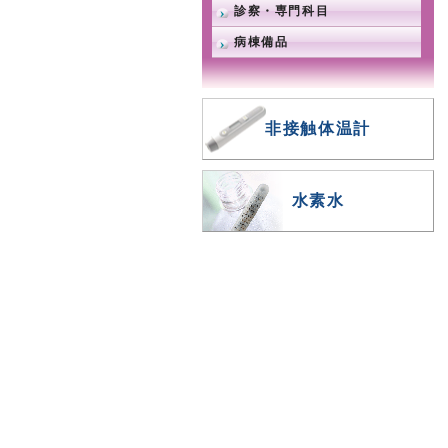
診察・専門科目
病棟備品
非接触体温計
水素水