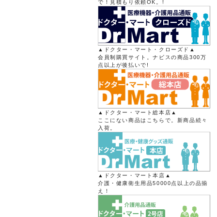
で！見積もり依頼OK。!
▲ドクター・マート・クローズド▲
会員制購買サイト。ナビスの商品300万
点以上が後払いで!
▲ドクター・マート総本店▲
ここにない商品はこちらで。新商品続々
入荷。
▲ドクター・マート本店▲
介護・健康衛生用品50000点以上の品揃
え！