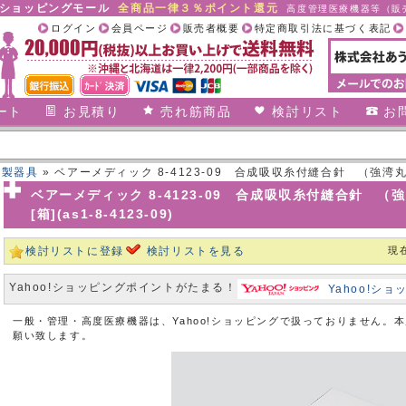
合ショッピングモール
全商品一律３％ポイント還元
高度管理医療機器等（販売
ログイン
会員ページ
販売者概要
特定商取引法に基づく表記
ート
お見積り
売れ筋商品
検討リスト
お
鋼製器具
» ベアーメディック 8-4123-09 合成吸収糸付縫合針 （強湾丸針
ベアーメディック 8-4123-09 合成吸収糸付縫合針 
[箱](as1-8-4123-09)
検討リストに登録
検討リストを見る
現
Yahoo!ショッピングポイントがたまる！
Yahoo!シ
一般・管理・高度医療機器は、Yahoo!ショッピングで扱っておりません。
願い致します。