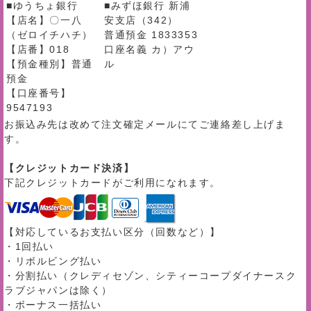
■ゆうちょ銀行
■みずほ銀行 新浦
【店名】〇一八
安支店（342）
（ゼロイチハチ）
普通預金 1833353
【店番】018
口座名義 カ）アウ
【預金種別】普通
ル
預金
【口座番号】
9547193
お振込み先は改めて注文確定メールにてご連絡差し上げま
す。
【クレジットカード決済】
下記クレジットカードがご利用になれます。
【対応しているお支払い区分（回数など）】
・1回払い
・リボルビング払い
・分割払い（クレディセゾン、シティーコープダイナースク
ラブジャパンは除く）
・ボーナス一括払い