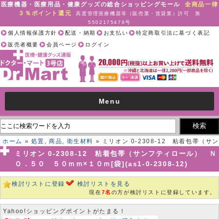
医療機器・医療用品・健康グッズの総合ショッピングモール
全商品一律
３％ポイント還元
高度管理医療機器等（販売業・賃貸業）許可 第
5502175478号
個人情報保護方針
配送・納期
お支払い
特定商取引法に基づく表記
販売者概要
会員ページ
ログイン
Menu
ホーム
»
処置
,
商品
,
衛生材料
» ミリオン 0-2308-12 粘着包帯（サン
フティロール） ＮＯ．５０ ５０ｍｍ×１０ｍ[袋](as1-0-2308-12)
ミリオン 0-2308-12 粘着包帯（サンフティロール） Ｎ
Ｏ．５０ ５０ｍｍ×１０ｍ[袋](as1-0-2308-12)
検討リストに登録
検討リストを見る
現在
7名
の方が検討リストに登録しています。
Yahoo!ショッピングポイントがたまる！