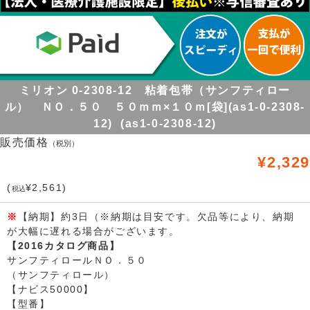
ミリオン 0-2308-12 粘着包帯（サンフティロー
ル） ＮＯ．５０ ５０ｍｍ×１０ｍ[袋](as1-0-2308-
12) (as1-0-2308-12)
販売価格
（税別）
¥2,329
(
¥2,561)
税込
※
【納期】約3日（※納期は目安です。欠品等により、納期
が大幅に遅れる場合がございます。
【2016カタログ商品】
サンフティロールＮＯ．５０
（サンフティロール）
【ナビス50000】
【型番】