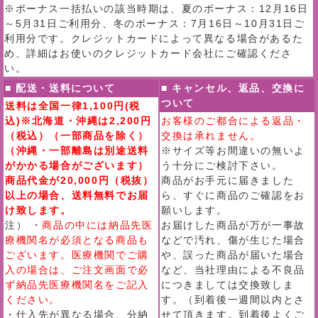
※ボーナス一括払いの該当時期は、夏のボーナス：12月16日
～5月31日ご利用分、冬のボーナス：7月16日～10月31日ご
利用分です。クレジットカードによって異なる場合があるた
め、詳細はお使いのクレジットカード会社にご確認くださ
い。
■ 配送・送料について
■ キャンセル、返品、交換に
ついて
送料は全国一律1,100円(税
込)※北海道・沖縄は2,200円
お客様のご都合による返品・
（税込）（一部商品を除く）
交換は承れません。
（沖縄・一部離島は別途送料
※サイズ等お間違いの無いよ
がかかる場合がございます）
う十分にご検討下さい。
商品代金が20,000円（税抜）
商品がお手元に届きました
以上の場合、送料無料でお届
ら、すぐに商品のご確認をお
け致します。
願いします。
注） ・
商品の中には納品先医
お届けした商品が万が一事故
療機関名が必須となる商品も
などで汚れ、傷が生じた場合
ございます。医療機関でご購
や、誤った商品が届いた場合
入の場合は、ご注文画面で必
など、当社理由による不良品
ず納品先医療機関名をご記入
につきましては交換致しま
ください。
す。（到着後一週間以内とさ
・仕入先が異なる場合、分納
せて頂きます。到着後よくご