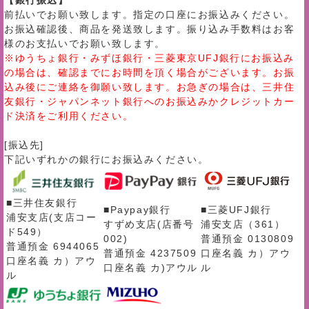
【銀行振込】
前払いでお願い致します。指定の口座にお振込みください。
お振込確認後、商品を発送致します。振り込み手数料はお客
様のお支払いでお願い致します。
※ゆうちょ銀行・みずほ銀行・三菱東京UFJ銀行にお振込み
の場合は、確認までにお時間を頂く場合がございます。お振
込み後にご連絡を御願い致します。お急ぎの場合は、三井住
友銀行・ジャパンネット銀行へのお振込みかクレジットカー
ド決済をご利用ください。
[振込先]
下記いずれかの銀行にお振込みください。
■三井住友銀行
■Paypay銀行
■三菱UFJ銀行
浦安支店(支店コー
すずめ支店(店番号
浦安支店（361）
ド549）
002)
普通預金 0130809
普通預金 6944065
普通預金 4237509
口座名義 カ）アウ
口座名義 カ）アウ
口座名義 カ)アウル
ル
ル