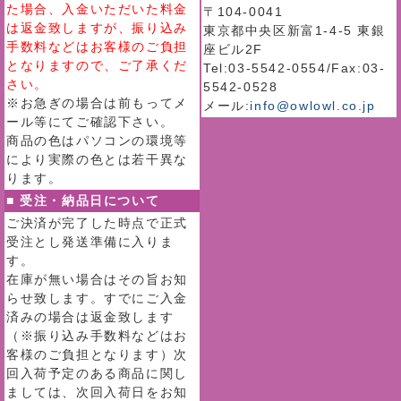
た場合、入金いただいた料金
〒104-0041
は返金致しますが、振り込み
東京都中央区新富1-4-5 東銀
手数料などはお客様のご負担
座ビル2F
となりますので、ご了承くだ
Tel:03-5542-0554/Fax:03-
さい。
5542-0528
※お急ぎの場合は前もってメ
メール:
info@owlowl.co.jp
ール等にてご確認下さい。
商品の色はパソコンの環境等
により実際の色とは若干異な
ります。
■ 受注・納品日について
ご決済が完了した時点で正式
受注とし発送準備に入りま
す。
在庫が無い場合はその旨お知
らせ致します。すでにご入金
済みの場合は返金致します
（※振り込み手数料などはお
客様のご負担となります）次
回入荷予定のある商品に関し
ましては、次回入荷日をお知