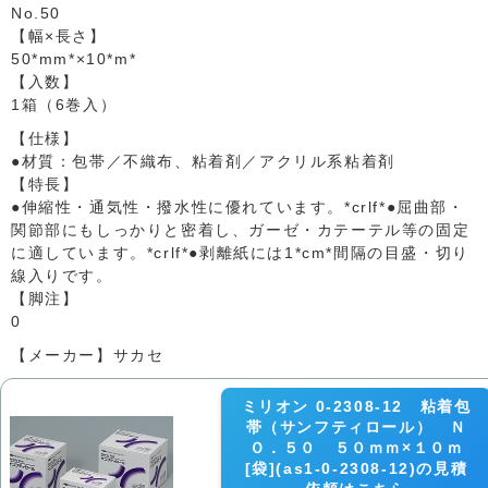
No.50
【幅×長さ】
50*mm*×10*m*
【入数】
1箱（6巻入）
【仕様】
●材質：包帯／不織布、粘着剤／アクリル系粘着剤
【特長】
●伸縮性・通気性・撥水性に優れています。*crlf*●屈曲部・
関節部にもしっかりと密着し、ガーゼ・カテーテル等の固定
に適しています。*crlf*●剥離紙には1*cm*間隔の目盛・切り
線入りです。
【脚注】
0
【メーカー】サカセ
ミリオン 0-2308-12 粘着包
帯（サンフティロール） Ｎ
Ｏ．５０ ５０ｍｍ×１０ｍ
[袋](as1-0-2308-12)の見積