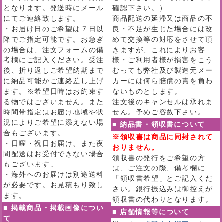
となります。発送時にメール
確認下さい。）
にてご連絡致します。
商品配送の延滞又は商品の不
・お届け日のご希望は７日以
良・不足が生じた場合には改
降でご指定可能です。お急ぎ
めて交換等の対応をさせて頂
の場合は、注文フォームの備
きますが、これによりお客
考欄にご記入ください。受注
様・ご利用者様が損害をこう
後、折り返しご希望納期まで
むっても弊社及び製造元メー
に納品可能かご連絡差し上げ
カーには何ら賠償の責を負わ
ます。※希望日時はお約束す
ないものとします。
る物ではございません。また
注文後のキャンセルは承れま
時間帯指定はお届け地域や状
せん。予めご容赦下さい。
況によりご希望に添えない場
■ 納品書・領収書について
合もございます。
※領収書は商品に同封されて
・日曜・祝日お届け、また夜
おりません。
間配送はお受付できない場合
領収書の発行をご希望の方
もございます。
は、ご注文の際、備考欄に
・海外へのお届けは別途送料
「領収書希望」とご記入くだ
が必要です。お見積もり致し
さい。銀行振込みは御控えが
ます。
領収書の代わりとなります。
■ 掲載商品・掲載画像につい
■ 店舗情報等について
て