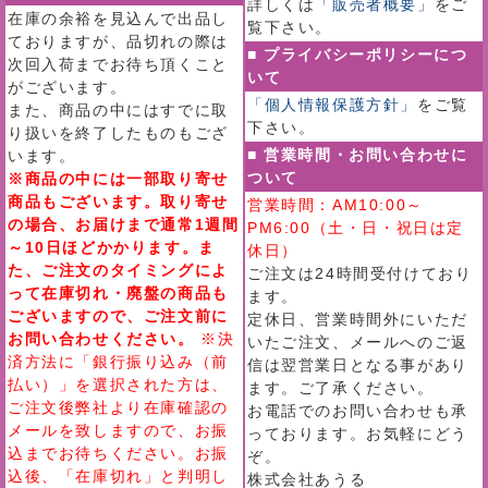
詳しくは
「販売者概要」
をご
在庫の余裕を見込んで出品し
覧下さい。
ておりますが、品切れの際は
■ プライバシーポリシーにつ
次回入荷までお待ち頂くこと
いて
がございます。
「個人情報保護方針」
をご覧
また、商品の中にはすでに取
下さい。
り扱いを終了したものもござ
■ 営業時間・お問い合わせに
います。
ついて
※商品の中には一部取り寄せ
商品もございます。取り寄せ
営業時間：AM10:00～
の場合、お届けまで通常1週間
PM6:00（土・日・祝日は定
～10日ほどかかります。ま
休日）
た、ご注文のタイミングによ
ご注文は24時間受付けており
って在庫切れ・廃盤の商品も
ます。
ございますので、ご注文前に
定休日、営業時間外にいただ
お問い合わせください。
※決
いたご注文、メールへのご返
済方法に「銀行振り込み（前
信は翌営業日となる事があり
払い）」を選択された方は、
ます。ご了承ください。
ご注文後弊社より在庫確認の
お電話でのお問い合わせも承
メールを致しますので、お振
っております。お気軽にどう
込までお待ちください。お振
ぞ。
込後、「在庫切れ」と判明し
株式会社あうる