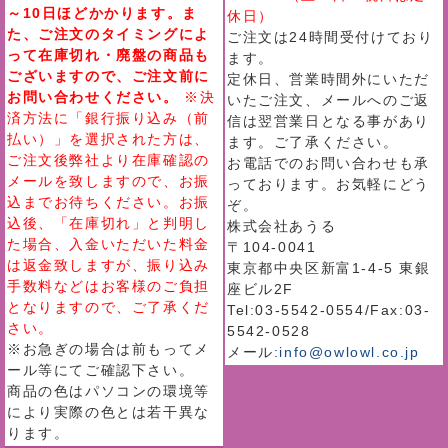
～10日ほどかかります。ま
休日）
た、ご注文のタイミングによ
ご注文は24時間受付けており
って在庫切れ・廃盤の商品も
ます。
ございますので、ご注文前に
定休日、営業時間外にいただ
お問い合わせください。
※決
いたご注文、メールへのご返
済方法に「銀行振り込み（前
信は翌営業日となる事があり
払い）」を選択された方は、
ます。ご了承ください。
ご注文後弊社より在庫確認の
お電話でのお問い合わせも承
メールを致しますので、お振
っております。お気軽にどう
込までお待ちください。お振
ぞ。
込後、「在庫切れ」と判明し
株式会社あうる
た場合、入金いただいた料金
〒104-0041
は返金致しますが、振り込み
東京都中央区新富1-4-5 東銀
手数料などはお客様のご負担
座ビル2F
となりますので、ご了承くだ
Tel:03-5542-0554/Fax:03-
さい。
5542-0528
※お急ぎの場合は前もってメ
メール:
info@owlowl.co.jp
ール等にてご確認下さい。
商品の色はパソコンの環境等
により実際の色とは若干異な
ります。