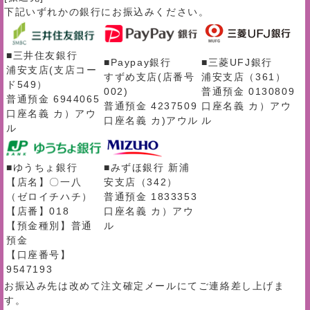
下記いずれかの銀行にお振込みください。
■三井住友銀行
■Paypay銀行
■三菱UFJ銀行
浦安支店(支店コー
すずめ支店(店番号
浦安支店（361）
ド549）
002)
普通預金 0130809
普通預金 6944065
普通預金 4237509
口座名義 カ）アウ
口座名義 カ）アウ
口座名義 カ)アウル
ル
ル
■ゆうちょ銀行
■みずほ銀行 新浦
【店名】〇一八
安支店（342）
（ゼロイチハチ）
普通預金 1833353
【店番】018
口座名義 カ）アウ
【預金種別】普通
ル
預金
【口座番号】
9547193
お振込み先は改めて注文確定メールにてご連絡差し上げま
す。