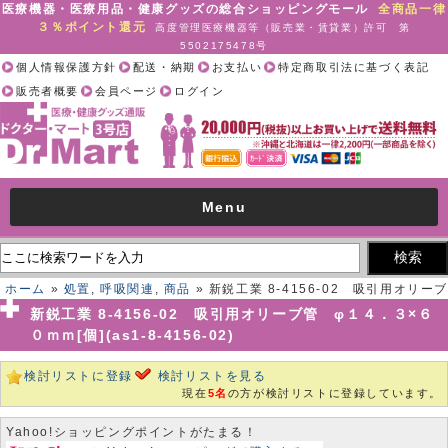
医療機器・医療用品・健康グッズの総合ショッピングモール
全商品一律
３％ポイント還元
高度管理医療機器等（販売業・賃貸業）許可 第
5502175478号
個人情報保護方針
配送・納期
お支払い
特定商取引法に基づく表記
販売者概要
会員ページ
ログイン
Menu
ホーム
»
処置
,
呼吸関連
,
商品
» 新鋭工業 8-4156-02 吸引用オリーブ
管 φ１４．３×６０ｍｍ[個](as1-8-4156-02)
新鋭工業 8-4156-02 吸引用オリーブ管 φ１４．３×６
０ｍｍ[個](as1-8-4156-02)
検討リストに登録
検討リストを見る
現在
5名
の方が検討リストに登録しています。
Yahoo!ショッピングポイントがたまる！