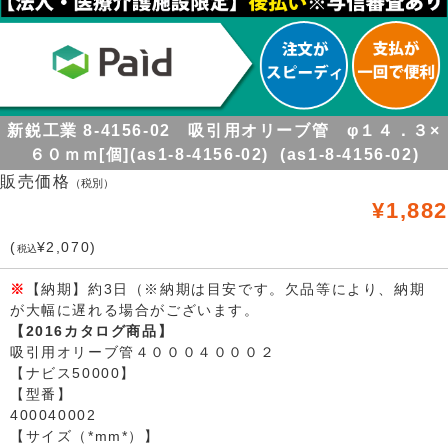
新鋭工業 8-4156-02 吸引用オリーブ管 φ１４．３×
６０ｍｍ[個](as1-8-4156-02) (as1-8-4156-02)
販売価格
（税別）
¥1,882
(
¥2,070)
税込
※
【納期】約3日（※納期は目安です。欠品等により、納期
が大幅に遅れる場合がございます。
【2016カタログ商品】
吸引用オリーブ管４０００４０００２
【ナビス50000】
【型番】
400040002
【サイズ（*mm*）】