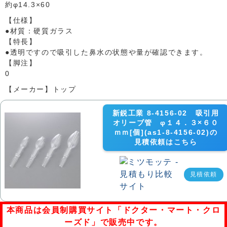
約φ14.3×60
【仕様】
●材質：硬質ガラス
【特長】
●透明ですので吸引した鼻水の状態や量が確認できます。
【脚注】
0
【メーカー】トップ
新鋭工業 8-4156-02 吸引用
オリーブ管 φ１４．３×６０
ｍｍ[個](as1-8-4156-02)の
見積依頼はこちら
見積依頼
本商品は会員制購買サイト「ドクター・マート・クロ
ーズド」で販売中です。