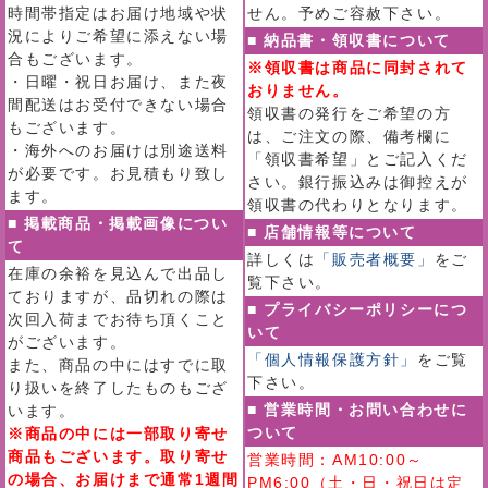
時間帯指定はお届け地域や状
せん。予めご容赦下さい。
況によりご希望に添えない場
■ 納品書・領収書について
合もございます。
※領収書は商品に同封されて
・日曜・祝日お届け、また夜
おりません。
間配送はお受付できない場合
領収書の発行をご希望の方
もございます。
は、ご注文の際、備考欄に
・海外へのお届けは別途送料
「領収書希望」とご記入くだ
が必要です。お見積もり致し
さい。銀行振込みは御控えが
ます。
領収書の代わりとなります。
■ 掲載商品・掲載画像につい
■ 店舗情報等について
て
詳しくは
「販売者概要」
をご
在庫の余裕を見込んで出品し
覧下さい。
ておりますが、品切れの際は
■ プライバシーポリシーにつ
次回入荷までお待ち頂くこと
いて
がございます。
「個人情報保護方針」
をご覧
また、商品の中にはすでに取
下さい。
り扱いを終了したものもござ
■ 営業時間・お問い合わせに
います。
ついて
※商品の中には一部取り寄せ
商品もございます。取り寄せ
営業時間：AM10:00～
の場合、お届けまで通常1週間
PM6:00（土・日・祝日は定