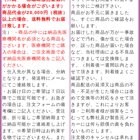
がかかる場合がございます）
う十分にご検討下さい。
商品代金が20,000円（税抜）
商品がお手元に届きました
以上の場合、送料無料でお届
ら、すぐに商品のご確認をお
け致します。
願いします。
注） ・
商品の中には納品先医
お届けした商品が万が一事故
療機関名が必須となる商品も
などで汚れ、傷が生じた場合
ございます。医療機関でご購
や、誤った商品が届いた場合
入の場合は、ご注文画面で必
など、当社理由による不良品
ず納品先医療機関名をご記入
につきましては交換致しま
ください。
す。（到着後一週間以内とさ
・仕入先が異なる場合、分納
せて頂きます。到着後よくご
となります。発送時にメール
確認下さい。）
にてご連絡致します。
商品配送の延滞又は商品の不
・お届け日のご希望は７日以
良・不足が生じた場合には改
降でご指定可能です。お急ぎ
めて交換等の対応をさせて頂
の場合は、注文フォームの備
きますが、これによりお客
考欄にご記入ください。受注
様・ご利用者様が損害をこう
後、折り返しご希望納期まで
むっても弊社及び製造元メー
に納品可能かご連絡差し上げ
カーには何ら賠償の責を負わ
ます。※希望日時はお約束す
ないものとします。
る物ではございません。また
注文後のキャンセルは承れま