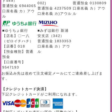
ド549）
002)
普通預金 0130809
普通預金 6944065
普通預金 4237509
口座名義 カ）アウ
口座名義 カ）アウ
口座名義 カ)アウル
ル
ル
■ゆうちょ銀行
■みずほ銀行 新浦
【店名】〇一八
安支店（342）
（ゼロイチハチ）
普通預金 1833353
【店番】018
口座名義 カ）アウ
【預金種別】普通
ル
預金
【口座番号】
9547193
お振込み先は改めて注文確定メールにてご連絡差し上げま
す。
【クレジットカード決済】
下記クレジットカードがご利用になれます。