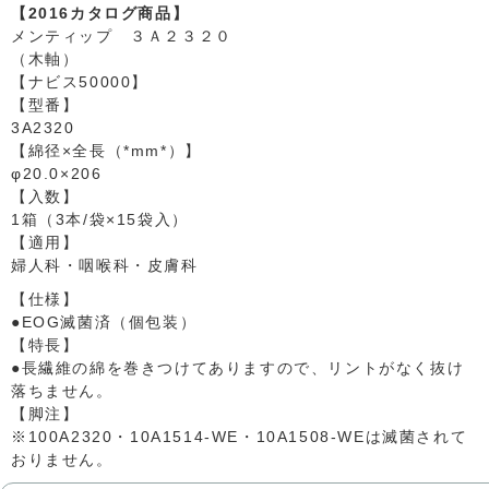
【2016カタログ商品】
メンティップ ３Ａ２３２０
（木軸）
【ナビス50000】
【型番】
3A2320
【綿径×全長（*mm*）】
φ20.0×206
【入数】
1箱（3本/袋×15袋入）
【適用】
婦人科・咽喉科・皮膚科
【仕様】
●EOG滅菌済（個包装）
【特長】
●長繊維の綿を巻きつけてありますので、リントがなく抜け
落ちません。
【脚注】
※100A2320・10A1514-WE・10A1508-WEは滅菌されて
おりません。