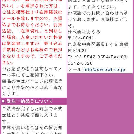
信は翌営業日となる事があり
払い）」を選択された方は、
ます。ご了承ください。
ご注文後弊社より在庫確認の
お電話でのお問い合わせも承
メールを致しますので、お振
っております。お気軽にどう
込までお待ちください。お振
ぞ。
込後、「在庫切れ」と判明し
株式会社あうる
た場合、入金いただいた料金
〒104-0041
は返金致しますが、振り込み
東京都中央区新富1-4-5 東銀
手数料などはお客様のご負担
座ビル2F
となりますので、ご了承くだ
Tel:03-5542-0554/Fax:03-
さい。
5542-0528
※お急ぎの場合は前もってメ
メール:
info@owlowl.co.jp
ール等にてご確認下さい。
商品の色はパソコンの環境等
により実際の色とは若干異な
ります。
■ 受注・納品日について
ご決済が完了した時点で正式
受注とし発送準備に入りま
す。
在庫が無い場合はその旨お知
らせ致します。すでにご入金