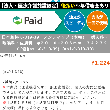
日本綿棒 0-319-39 メンティップ（木軸） 婦人科・
咽喉科・皮膚科 φ２０．０×２０６ｍｍ ３Ａ２３２
０[箱](as1-0-319-39) (as1-0-319-39)
販売価格
（税別）
¥1,224
(
¥1,346)
税込
●滅菌●クラス?
※
本商品は医療機器です(一般医療機器)。個人の方には販売
できない場合がございます。ご注文の際は、必ず、ご使用に
なる医療機関または施設名を備考欄にご記入ください。
※
【納期】約3日（※納期は目安です。欠品等により、納期
が大幅に遅れる場合がございます。