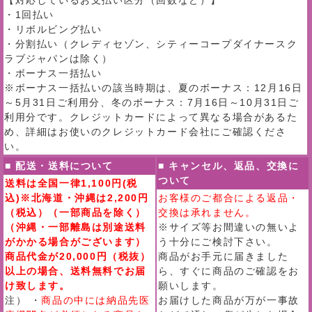
【対応しているお支払い区分（回数など）】
・1回払い
・リボルビング払い
・分割払い（クレディセゾン、シティーコープダイナースク
ラブジャパンは除く）
・ボーナス一括払い
※ボーナス一括払いの該当時期は、夏のボーナス：12月16日
～5月31日ご利用分、冬のボーナス：7月16日～10月31日ご
利用分です。クレジットカードによって異なる場合があるた
め、詳細はお使いのクレジットカード会社にご確認くださ
い。
■ 配送・送料について
■ キャンセル、返品、交換に
ついて
送料は全国一律1,100円(税
込)※北海道・沖縄は2,200円
お客様のご都合による返品・
（税込）（一部商品を除く）
交換は承れません。
（沖縄・一部離島は別途送料
※サイズ等お間違いの無いよ
がかかる場合がございます）
う十分にご検討下さい。
商品代金が20,000円（税抜）
商品がお手元に届きました
以上の場合、送料無料でお届
ら、すぐに商品のご確認をお
け致します。
願いします。
注） ・
商品の中には納品先医
お届けした商品が万が一事故