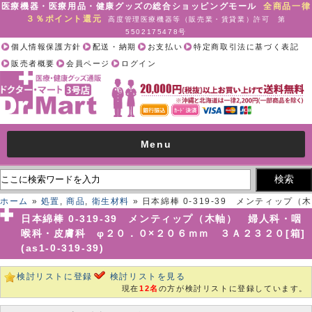
医療機器・医療用品・健康グッズの総合ショッピングモール
全商品一律
３％ポイント還元
高度管理医療機器等（販売業・賃貸業）許可 第
5502175478号
個人情報保護方針
配送・納期
お支払い
特定商取引法に基づく表記
販売者概要
会員ページ
ログイン
Menu
ホーム
»
処置
,
商品
,
衛生材料
» 日本綿棒 0-319-39 メンティップ（木
軸） 婦人科・咽喉科・皮膚科 φ２０．０×２０６ｍｍ ３Ａ２３２０
日本綿棒 0-319-39 メンティップ（木軸） 婦人科・咽
[箱](as1-0-319-39)
喉科・皮膚科 φ２０．０×２０６ｍｍ ３Ａ２３２０[箱]
(as1-0-319-39)
検討リストに登録
検討リストを見る
現在
12名
の方が検討リストに登録しています。