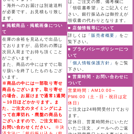
は、ご注文の際、備考欄に
・海外へのお届けは別途送料
「領収書希望」とご記入くだ
が必要です。お見積もり致し
さい。銀行振込みは御控えが
ます。
領収書の代わりとなります。
■ 掲載商品・掲載画像につい
■ 店舗情報等について
て
詳しくは
「販売者概要」
をご
在庫の余裕を見込んで出品し
覧下さい。
ておりますが、品切れの際は
■ プライバシーポリシーにつ
次回入荷までお待ち頂くこと
いて
がございます。
「個人情報保護方針」
をご覧
また、商品の中にはすでに取
下さい。
り扱いを終了したものもござ
■ 営業時間・お問い合わせに
います。
ついて
※商品の中には一部取り寄せ
商品もございます。取り寄せ
営業時間：AM10:00～
の場合、お届けまで通常1週間
PM6:00（土・日・祝日は定
～10日ほどかかります。ま
休日）
た、ご注文のタイミングによ
ご注文は24時間受付けており
って在庫切れ・廃盤の商品も
ます。
ございますので、ご注文前に
定休日、営業時間外にいただ
お問い合わせください。
※決
いたご注文、メールへのご返
済方法に「銀行振り込み（前