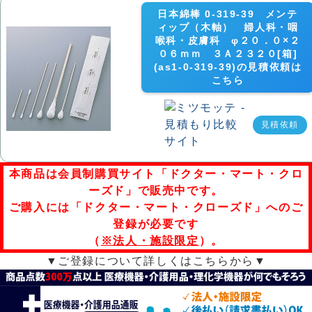
日本綿棒 0-319-39 メンテ
ィップ（木軸） 婦人科・咽
喉科・皮膚科 φ２０．０×２
０６ｍｍ ３Ａ２３２０[箱]
(as1-0-319-39)の見積依頼は
こちら
見積依頼
本商品は会員制購買サイト「ドクター・マート・クロ
ーズド」で販売中です。
ご購入には「ドクター・マート・クローズド」へのご
登録が必要です
（
※法人・施設限定
）。
▼ご登録について詳しくはこちらから▼