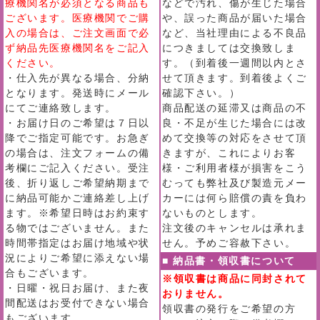
療機関名が必須となる商品も
などで汚れ、傷が生じた場合
ございます。医療機関でご購
や、誤った商品が届いた場合
入の場合は、ご注文画面で必
など、当社理由による不良品
ず納品先医療機関名をご記入
につきましては交換致しま
ください。
す。（到着後一週間以内とさ
・仕入先が異なる場合、分納
せて頂きます。到着後よくご
となります。発送時にメール
確認下さい。）
にてご連絡致します。
商品配送の延滞又は商品の不
・お届け日のご希望は７日以
良・不足が生じた場合には改
降でご指定可能です。お急ぎ
めて交換等の対応をさせて頂
の場合は、注文フォームの備
きますが、これによりお客
考欄にご記入ください。受注
様・ご利用者様が損害をこう
後、折り返しご希望納期まで
むっても弊社及び製造元メー
に納品可能かご連絡差し上げ
カーには何ら賠償の責を負わ
ます。※希望日時はお約束す
ないものとします。
る物ではございません。また
注文後のキャンセルは承れま
時間帯指定はお届け地域や状
せん。予めご容赦下さい。
況によりご希望に添えない場
■ 納品書・領収書について
合もございます。
※領収書は商品に同封されて
・日曜・祝日お届け、また夜
おりません。
間配送はお受付できない場合
領収書の発行をご希望の方
もございます。