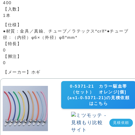
400
【入数】
1本
【仕様】
●材質：金具／真鍮、チューブ／ラテックス*crlf*●チューブ
径：（内径）φ6×（外径）φ8*mm*
【特長】
0
【脚注】
0
【メーカー】ホギ
0-5371-21 カラー駆血帯
（セット） オレンジ[個]
(as1-0-5371-21)の見積依頼
はこちら
見積依頼