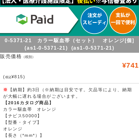
0-5371-21 カラー駆血帯（セット） オレンジ[個]
(as1-0-5371-21) (as1-0-5371-21)
販売価格
（税別）
¥741
(
¥815)
税込
※
【納期】約3日（※納期は目安です。欠品等により、納期
が大幅に遅れる場合がございます。
【2016カタログ商品】
カラー駆血帯 オレンジ
【ナビス50000】
【型番・タイプ】
オレンジ
【長さ（*mm*）】