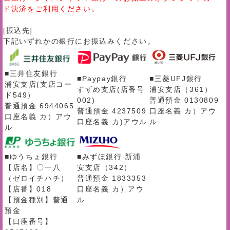
ド決済をご利用ください。
[振込先]
下記いずれかの銀行にお振込みください。
■三井住友銀行
■Paypay銀行
■三菱UFJ銀行
浦安支店(支店コー
すずめ支店(店番号
浦安支店（361）
ド549）
002)
普通預金 0130809
普通預金 6944065
普通預金 4237509
口座名義 カ）アウ
口座名義 カ）アウ
口座名義 カ)アウル
ル
ル
■ゆうちょ銀行
■みずほ銀行 新浦
【店名】〇一八
安支店（342）
（ゼロイチハチ）
普通預金 1833353
【店番】018
口座名義 カ）アウ
【預金種別】普通
ル
預金
【口座番号】