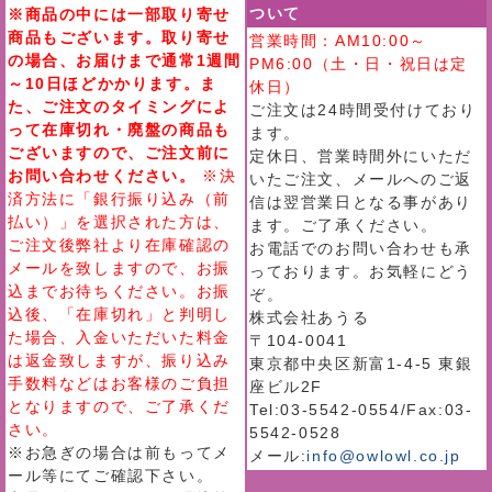
ついて
※商品の中には一部取り寄せ
商品もございます。取り寄せ
営業時間：AM10:00～
の場合、お届けまで通常1週間
PM6:00（土・日・祝日は定
～10日ほどかかります。ま
休日）
た、ご注文のタイミングによ
ご注文は24時間受付けており
って在庫切れ・廃盤の商品も
ます。
ございますので、ご注文前に
定休日、営業時間外にいただ
お問い合わせください。
※決
いたご注文、メールへのご返
済方法に「銀行振り込み（前
信は翌営業日となる事があり
払い）」を選択された方は、
ます。ご了承ください。
ご注文後弊社より在庫確認の
お電話でのお問い合わせも承
メールを致しますので、お振
っております。お気軽にどう
込までお待ちください。お振
ぞ。
込後、「在庫切れ」と判明し
株式会社あうる
た場合、入金いただいた料金
〒104-0041
は返金致しますが、振り込み
東京都中央区新富1-4-5 東銀
手数料などはお客様のご負担
座ビル2F
となりますので、ご了承くだ
Tel:03-5542-0554/Fax:03-
さい。
5542-0528
※お急ぎの場合は前もってメ
メール:
info@owlowl.co.jp
ール等にてご確認下さい。