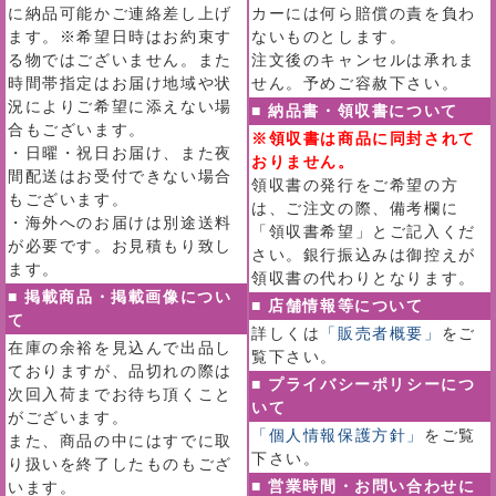
に納品可能かご連絡差し上げ
カーには何ら賠償の責を負わ
ます。※希望日時はお約束す
ないものとします。
る物ではございません。また
注文後のキャンセルは承れま
時間帯指定はお届け地域や状
せん。予めご容赦下さい。
況によりご希望に添えない場
■ 納品書・領収書について
合もございます。
※領収書は商品に同封されて
・日曜・祝日お届け、また夜
おりません。
間配送はお受付できない場合
領収書の発行をご希望の方
もございます。
は、ご注文の際、備考欄に
・海外へのお届けは別途送料
「領収書希望」とご記入くだ
が必要です。お見積もり致し
さい。銀行振込みは御控えが
ます。
領収書の代わりとなります。
■ 掲載商品・掲載画像につい
■ 店舗情報等について
て
詳しくは
「販売者概要」
をご
在庫の余裕を見込んで出品し
覧下さい。
ておりますが、品切れの際は
■ プライバシーポリシーにつ
次回入荷までお待ち頂くこと
いて
がございます。
「個人情報保護方針」
をご覧
また、商品の中にはすでに取
下さい。
り扱いを終了したものもござ
■ 営業時間・お問い合わせに
います。