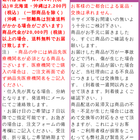
込)※北海道・沖縄は2,200円
お客様のご都合による返品・
（税込）（一部商品を除く）
交換は承れません。
（沖縄・一部離島は別途送料
※サイズ等お間違いの無いよ
がかかる場合がございます）
う十分にご検討下さい。
商品代金が20,000円（税抜）
商品がお手元に届きました
以上の場合、送料無料でお届
ら、すぐに商品のご確認をお
け致します。
願いします。
注） ・
商品の中には納品先医
お届けした商品が万が一事故
療機関名が必須となる商品も
などで汚れ、傷が生じた場合
ございます。医療機関でご購
や、誤った商品が届いた場合
入の場合は、ご注文画面で必
など、当社理由による不良品
ず納品先医療機関名をご記入
につきましては交換致しま
ください。
す。（到着後一週間以内とさ
・仕入先が異なる場合、分納
せて頂きます。到着後よくご
となります。発送時にメール
確認下さい。）
にてご連絡致します。
商品配送の延滞又は商品の不
・お届け日のご希望は７日以
良・不足が生じた場合には改
降でご指定可能です。お急ぎ
めて交換等の対応をさせて頂
の場合は、注文フォームの備
きますが、これによりお客
考欄にご記入ください。受注
様・ご利用者様が損害をこう
後、折り返しご希望納期まで
むっても弊社及び製造元メー