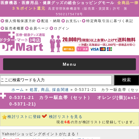
医療機器・医療用品・健康グッズの総合ショッピングモール
全商品一律
３％ポイント還元
高度管理医療機器等（販売業・賃貸業）許可 第
5502175478号
個人情報保護方針
配送・納期
お支払い
特定商取引法に基づく表記
販売者概要
会員ページ
ログイン
Menu
ホーム
»
処置
,
商品
,
採血関連
» 0-5371-21 カラー駆血帯（セッ
ト） オレンジ[個](as1-0-5371-21)
0-5371-21 カラー駆血帯（セット） オレンジ[個](as1-
0-5371-21)
検討リストに登録
検討リストを見る
現在
6名
の方が検討リストに登録しています。
Yahoo!ショッピングポイントがたまる！