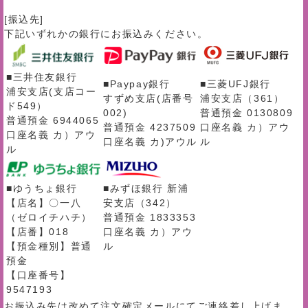
[振込先]
下記いずれかの銀行にお振込みください。
■三井住友銀行
■Paypay銀行
■三菱UFJ銀行
浦安支店(支店コー
すずめ支店(店番号
浦安支店（361）
ド549）
002)
普通預金 0130809
普通預金 6944065
普通預金 4237509
口座名義 カ）アウ
口座名義 カ）アウ
口座名義 カ)アウル
ル
ル
■ゆうちょ銀行
■みずほ銀行 新浦
【店名】〇一八
安支店（342）
（ゼロイチハチ）
普通預金 1833353
【店番】018
口座名義 カ）アウ
【預金種別】普通
ル
預金
【口座番号】
9547193
お振込み先は改めて注文確定メールにてご連絡差し上げま