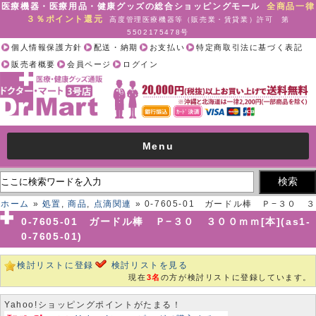
医療機器・医療用品・健康グッズの総合ショッピングモール
全商品一律
３％ポイント還元
高度管理医療機器等（販売業・賃貸業）許可 第
5502175478号
個人情報保護方針
配送・納期
お支払い
特定商取引法に基づく表記
販売者概要
会員ページ
ログイン
Menu
ホーム
»
処置
,
商品
,
点滴関連
» 0-7605-01 ガードル棒 Ｐ−３０ ３
００ｍｍ[本](as1-0-7605-01)
0-7605-01 ガードル棒 Ｐ−３０ ３００ｍｍ[本](as1-
0-7605-01)
検討リストに登録
検討リストを見る
現在
3名
の方が検討リストに登録しています。
Yahoo!ショッピングポイントがたまる！