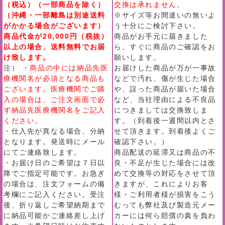
（税込）（一部商品を除く）
交換は承れません。
（沖縄・一部離島は別途送料
※サイズ等お間違いの無いよ
がかかる場合がございます）
う十分にご検討下さい。
商品代金が20,000円（税抜）
商品がお手元に届きました
以上の場合、送料無料でお届
ら、すぐに商品のご確認をお
け致します。
願いします。
注） ・
商品の中には納品先医
お届けした商品が万が一事故
療機関名が必須となる商品も
などで汚れ、傷が生じた場合
ございます。医療機関でご購
や、誤った商品が届いた場合
入の場合は、ご注文画面で必
など、当社理由による不良品
ず納品先医療機関名をご記入
につきましては交換致しま
ください。
す。（到着後一週間以内とさ
・仕入先が異なる場合、分納
せて頂きます。到着後よくご
となります。発送時にメール
確認下さい。）
にてご連絡致します。
商品配送の延滞又は商品の不
・お届け日のご希望は７日以
良・不足が生じた場合には改
降でご指定可能です。お急ぎ
めて交換等の対応をさせて頂
の場合は、注文フォームの備
きますが、これによりお客
考欄にご記入ください。受注
様・ご利用者様が損害をこう
後、折り返しご希望納期まで
むっても弊社及び製造元メー
に納品可能かご連絡差し上げ
カーには何ら賠償の責を負わ