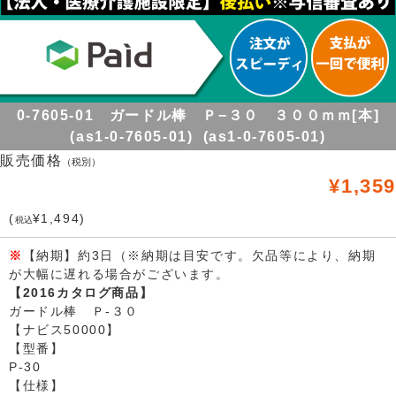
0-7605-01 ガードル棒 Ｐ−３０ ３００ｍｍ[本]
(as1-0-7605-01) (as1-0-7605-01)
販売価格
（税別）
¥1,359
(
¥1,494)
税込
※
【納期】約3日（※納期は目安です。欠品等により、納期
が大幅に遅れる場合がございます。
【2016カタログ商品】
ガードル棒 Ｐ-３０
【ナビス50000】
【型番】
P-30
【仕様】