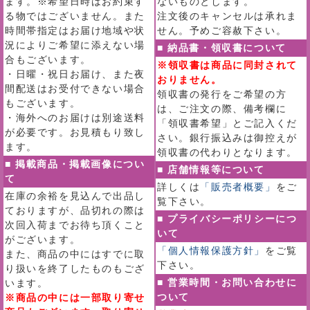
ます。※希望日時はお約束す
ないものとします。
る物ではございません。また
注文後のキャンセルは承れま
時間帯指定はお届け地域や状
せん。予めご容赦下さい。
況によりご希望に添えない場
■ 納品書・領収書について
合もございます。
※領収書は商品に同封されて
・日曜・祝日お届け、また夜
おりません。
間配送はお受付できない場合
領収書の発行をご希望の方
もございます。
は、ご注文の際、備考欄に
・海外へのお届けは別途送料
「領収書希望」とご記入くだ
が必要です。お見積もり致し
さい。銀行振込みは御控えが
ます。
領収書の代わりとなります。
■ 掲載商品・掲載画像につい
■ 店舗情報等について
て
詳しくは
「販売者概要」
をご
在庫の余裕を見込んで出品し
覧下さい。
ておりますが、品切れの際は
■ プライバシーポリシーにつ
次回入荷までお待ち頂くこと
いて
がございます。
「個人情報保護方針」
をご覧
また、商品の中にはすでに取
下さい。
り扱いを終了したものもござ
■ 営業時間・お問い合わせに
います。
ついて
※商品の中には一部取り寄せ