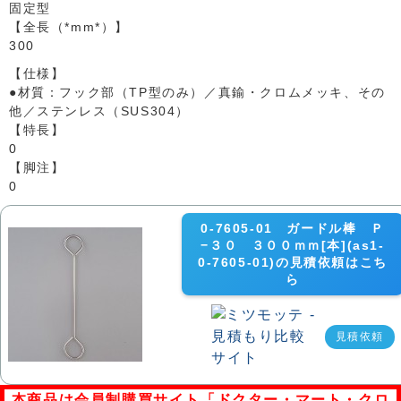
固定型
【全長（*mm*）】
300
【仕様】
●材質：フック部（TP型のみ）／真鍮・クロムメッキ、その
他／ステンレス（SUS304）
【特長】
0
【脚注】
0
0-7605-01 ガードル棒 Ｐ
−３０ ３００ｍｍ[本](as1-
0-7605-01)の見積依頼はこち
ら
見積依頼
本商品は会員制購買サイト「ドクター・マート・クロ