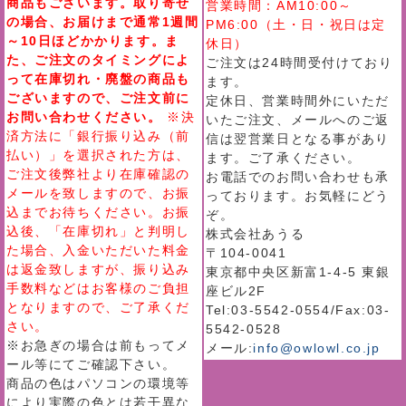
商品もございます。取り寄せ
営業時間：AM10:00～
の場合、お届けまで通常1週間
PM6:00（土・日・祝日は定
～10日ほどかかります。ま
休日）
た、ご注文のタイミングによ
ご注文は24時間受付けており
って在庫切れ・廃盤の商品も
ます。
ございますので、ご注文前に
定休日、営業時間外にいただ
お問い合わせください。
※決
いたご注文、メールへのご返
済方法に「銀行振り込み（前
信は翌営業日となる事があり
払い）」を選択された方は、
ます。ご了承ください。
ご注文後弊社より在庫確認の
お電話でのお問い合わせも承
メールを致しますので、お振
っております。お気軽にどう
込までお待ちください。お振
ぞ。
込後、「在庫切れ」と判明し
株式会社あうる
た場合、入金いただいた料金
〒104-0041
は返金致しますが、振り込み
東京都中央区新富1-4-5 東銀
手数料などはお客様のご負担
座ビル2F
となりますので、ご了承くだ
Tel:03-5542-0554/Fax:03-
さい。
5542-0528
※お急ぎの場合は前もってメ
メール:
info@owlowl.co.jp
ール等にてご確認下さい。
商品の色はパソコンの環境等
により実際の色とは若干異な