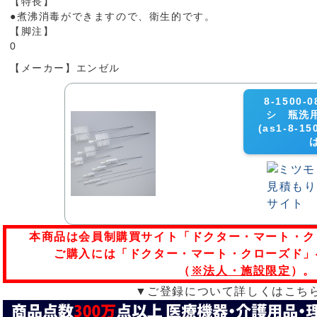
【特長】
●煮沸消毒ができますので、衛生的です。
【脚注】
0
【メーカー】エンゼル
8-1500
シ 瓶洗用
(as1-8-1
本商品は会員制購買サイト「ドクター・マート・ク
ご購入には「ドクター・マート・クローズド」
（
※法人・施設限定
）。
▼ご登録について詳しくはこち