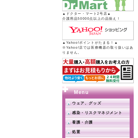
▲ドクター・マート2号店▲
介護用品50000点以上の品揃え！
▲Yahoo!ポイントがたまる！▲
※Yahoo!店では医療機器の取り扱いはあ
りません。
Menu
ウェア、グッズ
感染・リスクマネジメント
看護・介護
処置