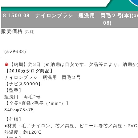
8-1500-08 ナイロンブラシ 瓶洗用 両毛２号[本](as1-8-
08)
販売価格
（税別）
(
¥633)
税込
※
【納期】約3日（※納期は目安です。欠品等により、納期が
【2016カタログ商品】
ナイロンブラシ 瓶洗用 両毛２号
【ナビス50000】
【型番】
瓶洗用 両毛2号
【全長×直径×毛長（*mm*）】
340×φ75×75
【仕様】
●材質：毛／ナイロン、芯／鋼線、ビニール巻芯／銅線・PVC（塩
熱温度：約120℃