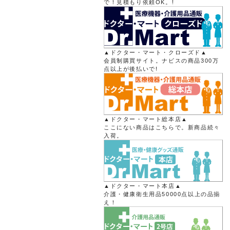
で！見積もり依頼OK。!
▲ドクター・マート・クローズド▲
会員制購買サイト。ナビスの商品300万
点以上が後払いで!
▲ドクター・マート総本店▲
ここにない商品はこちらで。新商品続々
入荷。
▲ドクター・マート本店▲
介護・健康衛生用品50000点以上の品揃
え！