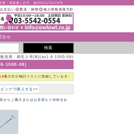
業・賃貸業）許可 第5502175478号
お支払い
配送・納期
個人情報保護方針
問合せ
洗用 両毛２号[本](as1-8-1500-08)
1500-08)
在
2名
の方が検討リストに登録しています。
ョッピングで購入する>>
本店からご購入または
お見積もり依頼
をお