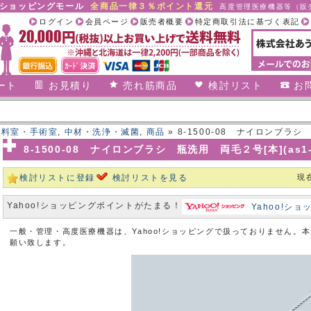
合ショッピングモール
全商品一律３％ポイント還元
高度管理医療機器等（販売
ログイン
会員ページ
販売者概要
特定商取引法に基づく表記
ート
お見積り
売れ筋商品
検討リスト
お
材料室・手術室
,
中材・洗浄・滅菌
,
商品
» 8-1500-08 ナイロンブラシ 瓶
8-1500-08 ナイロンブラシ 瓶洗用 両毛２号[本](as1-8-
検討リストに登録
検討リストを見る
現
Yahoo!ショッピングポイントがたまる！
Yahoo!シ
一般・管理・高度医療機器は、Yahoo!ショッピングで扱っておりません。
願い致します。