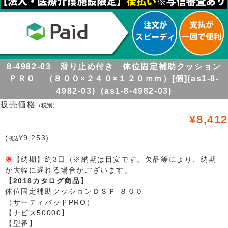
8-4982-03 滑り止め付き 体位固定補助クッション
ＰＲＯ （８００×２４０×１２０ｍｍ）[個](as1-8-
4982-03) (as1-8-4982-03)
販売価格
（税別）
¥8,412
(
¥9,253)
税込
※
【納期】約3日（※納期は目安です。欠品等により、納期
が大幅に遅れる場合がございます。
【2016カタログ商品】
体位固定補助クッションＤＳＰ-８００
（サーティパッドPRO）
【ナビス50000】
【型番】