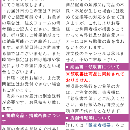
にてご連絡致します。
商品配送の延滞又は商品の不
・お届け日のご希望は７日以
良・不足が生じた場合には改
降でご指定可能です。お急ぎ
めて交換等の対応をさせて頂
の場合は、注文フォームの備
きますが、これによりお客
考欄にご記入ください。受注
様・ご利用者様が損害をこう
後、折り返しご希望納期まで
むっても弊社及び製造元メー
に納品可能かご連絡差し上げ
カーには何ら賠償の責を負わ
ます。※希望日時はお約束す
ないものとします。
る物ではございません。また
注文後のキャンセルは承れま
時間帯指定はお届け地域や状
せん。予めご容赦下さい。
況によりご希望に添えない場
■ 納品書・領収書について
合もございます。
※領収書は商品に同封されて
・日曜・祝日お届け、また夜
おりません。
間配送はお受付できない場合
領収書の発行をご希望の方
もございます。
は、ご注文の際、備考欄に
・海外へのお届けは別途送料
「領収書希望」とご記入くだ
が必要です。お見積もり致し
さい。銀行振込みは御控えが
ます。
領収書の代わりとなります。
■ 掲載商品・掲載画像につい
■ 店舗情報等について
て
詳しくは
「販売者概要」
をご
在庫の余裕を見込んで出品し