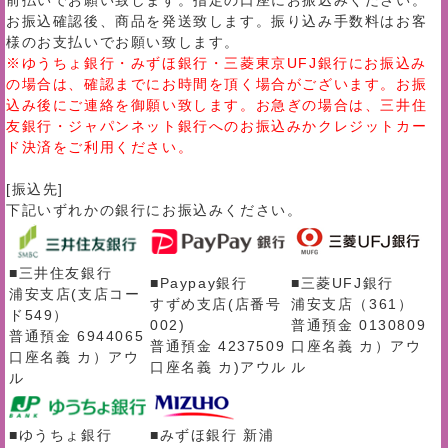
前払いでお願い致します。指定の口座にお振込みください。
お振込確認後、商品を発送致します。振り込み手数料はお客
様のお支払いでお願い致します。
※ゆうちょ銀行・みずほ銀行・三菱東京UFJ銀行にお振込み
の場合は、確認までにお時間を頂く場合がございます。お振
込み後にご連絡を御願い致します。お急ぎの場合は、三井住
友銀行・ジャパンネット銀行へのお振込みかクレジットカー
ド決済をご利用ください。
[振込先]
下記いずれかの銀行にお振込みください。
■三井住友銀行
■Paypay銀行
■三菱UFJ銀行
浦安支店(支店コー
すずめ支店(店番号
浦安支店（361）
ド549）
002)
普通預金 0130809
普通預金 6944065
普通預金 4237509
口座名義 カ）アウ
口座名義 カ）アウ
口座名義 カ)アウル
ル
ル
■ゆうちょ銀行
■みずほ銀行 新浦