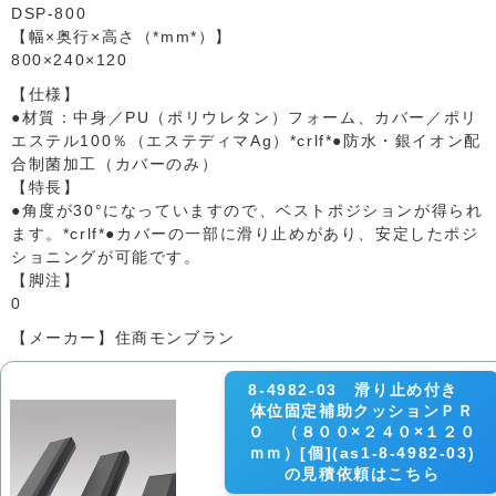
DSP-800
【幅×奥行×高さ（*mm*）】
800×240×120
【仕様】
●材質：中身／PU（ポリウレタン）フォーム、カバー／ポリ
エステル100％（エステディマAg）*crlf*●防水・銀イオン配
合制菌加工（カバーのみ）
【特長】
●角度が30°になっていますので、ベストポジションが得られ
ます。*crlf*●カバーの一部に滑り止めがあり、安定したポジ
ショニングが可能です。
【脚注】
0
【メーカー】住商モンブラン
8-4982-03 滑り止め付き
体位固定補助クッションＰＲ
Ｏ （８００×２４０×１２０
ｍｍ）[個](as1-8-4982-03)
の見積依頼はこちら