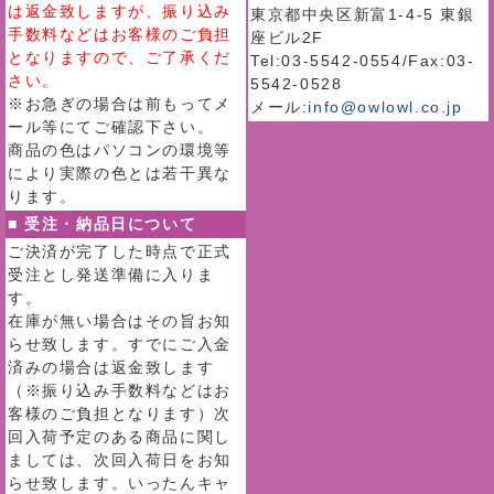
は返金致しますが、振り込み
東京都中央区新富1-4-5 東銀
手数料などはお客様のご負担
座ビル2F
となりますので、ご了承くだ
Tel:03-5542-0554/Fax:03-
さい。
5542-0528
※お急ぎの場合は前もってメ
メール:
info@owlowl.co.jp
ール等にてご確認下さい。
商品の色はパソコンの環境等
により実際の色とは若干異な
ります。
■ 受注・納品日について
ご決済が完了した時点で正式
受注とし発送準備に入りま
す。
在庫が無い場合はその旨お知
らせ致します。すでにご入金
済みの場合は返金致します
（※振り込み手数料などはお
客様のご負担となります）次
回入荷予定のある商品に関し
ましては、次回入荷日をお知
らせ致します。いったんキャ