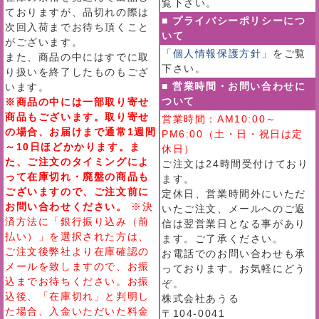
覧下さい。
ておりますが、品切れの際は
■ プライバシーポリシーにつ
次回入荷までお待ち頂くこと
いて
がございます。
「個人情報保護方針」
をご覧
また、商品の中にはすでに取
下さい。
り扱いを終了したものもござ
■ 営業時間・お問い合わせに
います。
ついて
※商品の中には一部取り寄せ
商品もございます。取り寄せ
営業時間：AM10:00～
の場合、お届けまで通常1週間
PM6:00（土・日・祝日は定
～10日ほどかかります。ま
休日）
た、ご注文のタイミングによ
ご注文は24時間受付けており
って在庫切れ・廃盤の商品も
ます。
ございますので、ご注文前に
定休日、営業時間外にいただ
お問い合わせください。
※決
いたご注文、メールへのご返
済方法に「銀行振り込み（前
信は翌営業日となる事があり
払い）」を選択された方は、
ます。ご了承ください。
ご注文後弊社より在庫確認の
お電話でのお問い合わせも承
メールを致しますので、お振
っております。お気軽にどう
込までお待ちください。お振
ぞ。
込後、「在庫切れ」と判明し
株式会社あうる
た場合、入金いただいた料金
〒104-0041