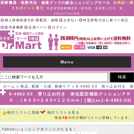
医療機器・医療用品・健康グッズの総合ショッピングモール
全商品一律
３％ポイント還元
高度管理医療機器等（販売業・賃貸業）許可 第
5502175478号
個人情報保護方針
配送・納期
お支払い
特定商取引法に基づく表記
販売者概要
会員ページ
ログイン
Menu
ホーム
»
商品
,
看護・介護
,
褥瘡ケア
» 8-4982-03 滑り止め付き 体
位固定補助クッションＰＲＯ （８００×２４０×１２０ｍｍ）[個](as1-
8-4982-03 滑り止め付き 体位固定補助クッションＰＲ
8-4982-03)
Ｏ （８００×２４０×１２０ｍｍ）[個](as1-8-4982-03)
検討リストに登録
検討リストを見る
現在
4名
の方が検討リストに登録しています。
Yahoo!ショッピングポイントがたまる！