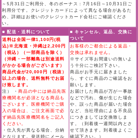
～5月31日ご利用分、冬のボーナス：7月16日～10月31日ご
利用分です。クレジットカードによって異なる場合があるた
め、詳細はお使いのクレジットカード会社にご確認くださ
い。
■ 配送・送料について
■ キャンセル、返品、交換に
ついて
送料は全国一律1,100円(税
込)※北海道・沖縄は2,200円
お客様のご都合による返品・
（税込）（一部商品を除く）
交換は承れません。
（沖縄・一部離島は別途送料
※サイズ等お間違いの無いよ
がかかる場合がございます）
う十分にご検討下さい。
商品代金が20,000円（税抜）
商品がお手元に届きました
以上の場合、送料無料でお届
ら、すぐに商品のご確認をお
け致します。
願いします。
注） ・
商品の中には納品先医
お届けした商品が万が一事故
療機関名が必須となる商品も
などで汚れ、傷が生じた場合
ございます。医療機関でご購
や、誤った商品が届いた場合
入の場合は、ご注文画面で必
など、当社理由による不良品
ず納品先医療機関名をご記入
につきましては交換致しま
ください。
す。（到着後一週間以内とさ
・仕入先が異なる場合、分納
せて頂きます。到着後よくご
となります。発送時にメール
確認下さい。）