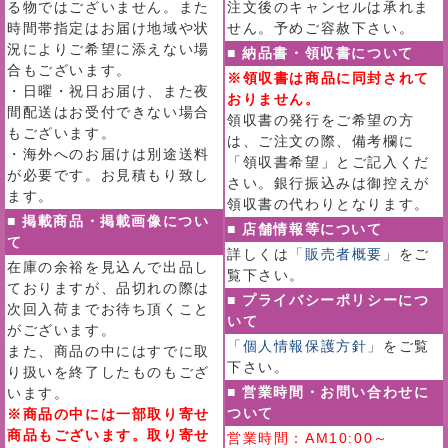
る物ではございません。また
注文後のキャンセルは承れま
時間帯指定はお届け地域や状
せん。予めご容赦下さい。
況によりご希望に添えない場
■ 納品書・領収書について
合もございます。
※領収書は商品に同封されて
・日曜・祝日お届け、また夜
おりません。
間配送はお受付できない場合
領収書の発行をご希望の方
もございます。
は、ご注文の際、備考欄に
・海外へのお届けは別途送料
「領収書希望」とご記入くだ
が必要です。お見積もり致し
さい。銀行振込みは御控えが
ます。
領収書の代わりとなります。
■ 掲載商品・掲載画像につい
■ 店舗情報等について
て
詳しくは
「販売者概要」
をご
在庫の余裕を見込んで出品し
覧下さい。
ておりますが、品切れの際は
■ プライバシーポリシーにつ
次回入荷までお待ち頂くこと
いて
がございます。
「個人情報保護方針」
をご覧
また、商品の中にはすでに取
下さい。
り扱いを終了したものもござ
■ 営業時間・お問い合わせに
います。
ついて
※商品の中には一部取り寄せ
商品もございます。取り寄せ
営業時間：AM10:00～