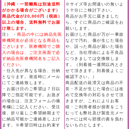
（沖縄・一部離島は別途送料
※サイズ等お間違いの無いよ
がかかる場合がございます）
う十分にご検討下さい。
商品代金が20,000円（税抜）
商品がお手元に届きました
以上の場合、送料無料でお届
ら、すぐに商品のご確認をお
け致します。
願いします。
注） ・
商品の中には納品先医
お届けした商品が万が一事故
療機関名が必須となる商品も
などで汚れ、傷が生じた場合
ございます。医療機関でご購
や、誤った商品が届いた場合
入の場合は、ご注文画面で必
など、当社理由による不良品
ず納品先医療機関名をご記入
につきましては交換致しま
ください。
す。（到着後一週間以内とさ
・仕入先が異なる場合、分納
せて頂きます。到着後よくご
となります。発送時にメール
確認下さい。）
にてご連絡致します。
商品配送の延滞又は商品の不
・お届け日のご希望は７日以
良・不足が生じた場合には改
降でご指定可能です。お急ぎ
めて交換等の対応をさせて頂
の場合は、注文フォームの備
きますが、これによりお客
考欄にご記入ください。受注
様・ご利用者様が損害をこう
後、折り返しご希望納期まで
むっても弊社及び製造元メー
に納品可能かご連絡差し上げ
カーには何ら賠償の責を負わ
ます。※希望日時はお約束す
ないものとします。