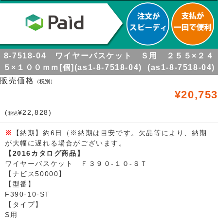
8-7518-04 ワイヤーバスケット Ｓ用 ２５５×２４
５×１００ｍｍ[個](as1-8-7518-04) (as1-8-7518-04)
販売価格
（税別）
¥20,753
(
¥22,828)
税込
※
【納期】約6日（※納期は目安です。欠品等により、納期
が大幅に遅れる場合がございます。
【2016カタログ商品】
ワイヤーバスケット Ｆ３９０-１０-ＳＴ
【ナビス50000】
【型番】
F390-10-ST
【タイプ】
S用