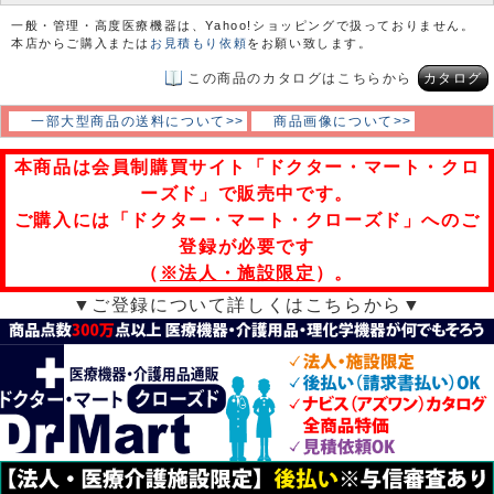
一般・管理・高度医療機器は、Yahoo!ショッピングで扱っておりません。
本店からご購入または
お見積もり依頼
をお願い致します。
この商品のカタログはこちらから
カタログ
一部大型商品の送料について>>
商品画像について>>
本商品は会員制購買サイト「ドクター・マート・クロ
ーズド」で販売中です。
ご購入には「ドクター・マート・クローズド」へのご
登録が必要です
（
※法人・施設限定
）。
▼ご登録について詳しくはこちらから▼