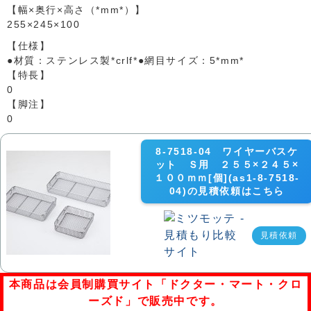
【幅×奥行×高さ（*mm*）】
255×245×100
【仕様】
●材質：ステンレス製*crlf*●網目サイズ：5*mm*
【特長】
0
【脚注】
0
8-7518-04 ワイヤーバスケ
ット Ｓ用 ２５５×２４５×
１００ｍｍ[個](as1-8-7518-
04)の見積依頼はこちら
見積依頼
本商品は会員制購買サイト「ドクター・マート・クロ
ーズド」で販売中です。