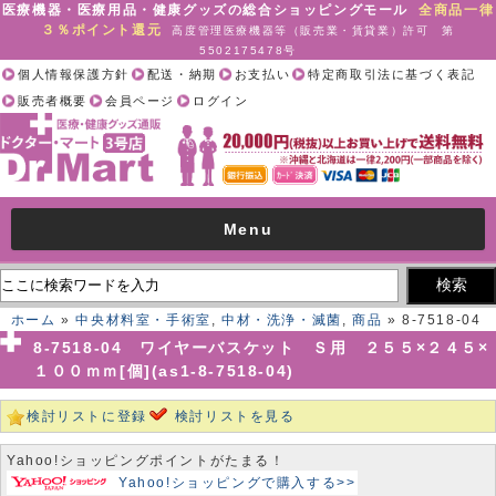
医療機器・医療用品・健康グッズの総合ショッピングモール
全商品一律
３％ポイント還元
高度管理医療機器等（販売業・賃貸業）許可 第
5502175478号
個人情報保護方針
配送・納期
お支払い
特定商取引法に基づく表記
販売者概要
会員ページ
ログイン
Menu
ホーム
»
中央材料室・手術室
,
中材・洗浄・滅菌
,
商品
» 8-7518-04
ワイヤーバスケット Ｓ用 ２５５×２４５×１００ｍｍ[個](as1-8-
8-7518-04 ワイヤーバスケット Ｓ用 ２５５×２４５×
7518-04)
１００ｍｍ[個](as1-8-7518-04)
検討リストに登録
検討リストを見る
Yahoo!ショッピングポイントがたまる！
Yahoo!ショッピングで購入する>>