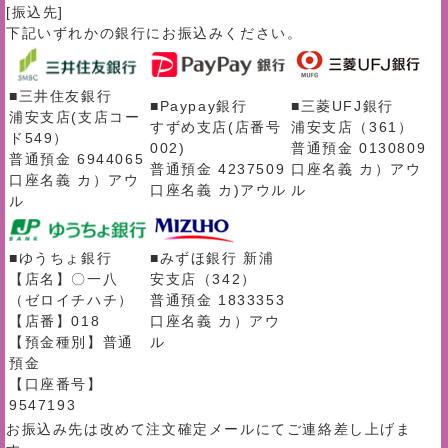
[振込先]
下記いずれかの銀行にお振込みください。
■三井住友銀行
■Paypay銀行
■三菱UFJ銀行
浦安支店(支店コー
すずめ支店(店番号
浦安支店（361）
ド549）
002)
普通預金 0130809
普通預金 6944065
普通預金 4237509
口座名義 カ）アウ
口座名義 カ）アウ
口座名義 カ)アウル
ル
ル
■ゆうちょ銀行
■みずほ銀行 新浦
【店名】〇一八
安支店（342）
（ゼロイチハチ）
普通預金 1833353
【店番】018
口座名義 カ）アウ
【預金種別】普通
ル
預金
【口座番号】
9547193
お振込み先は改めて注文確定メールにてご連絡差し上げま