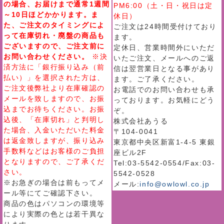
の場合、お届けまで通常1週間
PM6:00（土・日・祝日は定
～10日ほどかかります。ま
休日）
た、ご注文のタイミングによ
ご注文は24時間受付けており
って在庫切れ・廃盤の商品も
ます。
ございますので、ご注文前に
定休日、営業時間外にいただ
お問い合わせください。
※決
いたご注文、メールへのご返
済方法に「銀行振り込み（前
信は翌営業日となる事があり
払い）」を選択された方は、
ます。ご了承ください。
ご注文後弊社より在庫確認の
お電話でのお問い合わせも承
メールを致しますので、お振
っております。お気軽にどう
込までお待ちください。お振
ぞ。
込後、「在庫切れ」と判明し
株式会社あうる
た場合、入金いただいた料金
〒104-0041
は返金致しますが、振り込み
東京都中央区新富1-4-5 東銀
手数料などはお客様のご負担
座ビル2F
となりますので、ご了承くだ
Tel:03-5542-0554/Fax:03-
さい。
5542-0528
※お急ぎの場合は前もってメ
メール:
info@owlowl.co.jp
ール等にてご確認下さい。
商品の色はパソコンの環境等
により実際の色とは若干異な