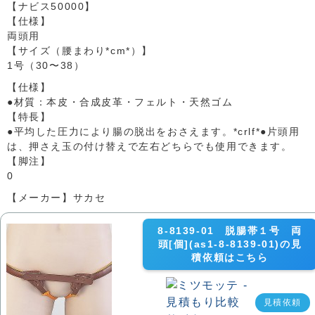
【ナビス50000】
【仕様】
両頭用
【サイズ（腰まわり*cm*）】
1号（30〜38）
【仕様】
●材質：本皮・合成皮革・フェルト・天然ゴム
【特長】
●平均した圧力により腸の脱出をおさえます。*crlf*●片頭用
は、押さえ玉の付け替えで左右どちらでも使用できます。
【脚注】
0
【メーカー】サカセ
8-8139-01 脱腸帯１号 両
頭[個](as1-8-8139-01)の見
積依頼はこちら
見積依頼