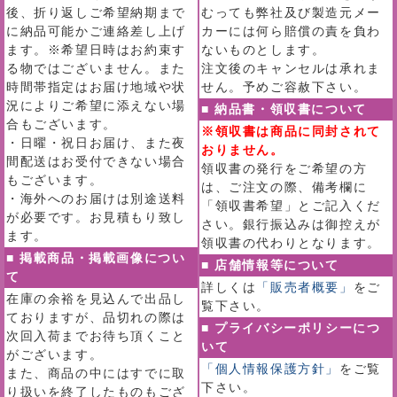
後、折り返しご希望納期まで
むっても弊社及び製造元メー
に納品可能かご連絡差し上げ
カーには何ら賠償の責を負わ
ます。※希望日時はお約束す
ないものとします。
る物ではございません。また
注文後のキャンセルは承れま
時間帯指定はお届け地域や状
せん。予めご容赦下さい。
況によりご希望に添えない場
■ 納品書・領収書について
合もございます。
※領収書は商品に同封されて
・日曜・祝日お届け、また夜
おりません。
間配送はお受付できない場合
領収書の発行をご希望の方
もございます。
は、ご注文の際、備考欄に
・海外へのお届けは別途送料
「領収書希望」とご記入くだ
が必要です。お見積もり致し
さい。銀行振込みは御控えが
ます。
領収書の代わりとなります。
■ 掲載商品・掲載画像につい
■ 店舗情報等について
て
詳しくは
「販売者概要」
をご
在庫の余裕を見込んで出品し
覧下さい。
ておりますが、品切れの際は
■ プライバシーポリシーにつ
次回入荷までお待ち頂くこと
いて
がございます。
「個人情報保護方針」
をご覧
また、商品の中にはすでに取
下さい。
り扱いを終了したものもござ