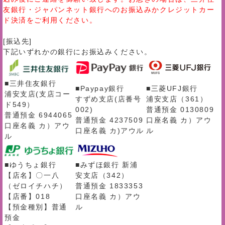
友銀行・ジャパンネット銀行へのお振込みかクレジットカー
ド決済をご利用ください。
[振込先]
下記いずれかの銀行にお振込みください。
■三井住友銀行
■Paypay銀行
■三菱UFJ銀行
浦安支店(支店コー
すずめ支店(店番号
浦安支店（361）
ド549）
002)
普通預金 0130809
普通預金 6944065
普通預金 4237509
口座名義 カ）アウ
口座名義 カ）アウ
口座名義 カ)アウル
ル
ル
■ゆうちょ銀行
■みずほ銀行 新浦
【店名】〇一八
安支店（342）
（ゼロイチハチ）
普通預金 1833353
【店番】018
口座名義 カ）アウ
【預金種別】普通
ル
預金