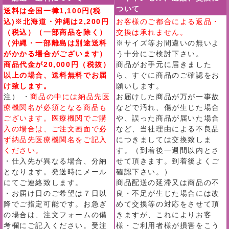
ついて
送料は全国一律1,100円(税
込)※北海道・沖縄は2,200円
お客様のご都合による返品・
（税込）（一部商品を除く）
交換は承れません。
（沖縄・一部離島は別途送料
※サイズ等お間違いの無いよ
がかかる場合がございます）
う十分にご検討下さい。
商品代金が20,000円（税抜）
商品がお手元に届きました
以上の場合、送料無料でお届
ら、すぐに商品のご確認をお
け致します。
願いします。
注） ・
商品の中には納品先医
お届けした商品が万が一事故
療機関名が必須となる商品も
などで汚れ、傷が生じた場合
ございます。医療機関でご購
や、誤った商品が届いた場合
入の場合は、ご注文画面で必
など、当社理由による不良品
ず納品先医療機関名をご記入
につきましては交換致しま
ください。
す。（到着後一週間以内とさ
・仕入先が異なる場合、分納
せて頂きます。到着後よくご
となります。発送時にメール
確認下さい。）
にてご連絡致します。
商品配送の延滞又は商品の不
・お届け日のご希望は７日以
良・不足が生じた場合には改
降でご指定可能です。お急ぎ
めて交換等の対応をさせて頂
の場合は、注文フォームの備
きますが、これによりお客
考欄にご記入ください。受注
様・ご利用者様が損害をこう