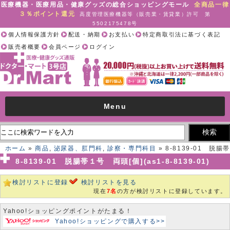
医療機器・医療用品・健康グッズの総合ショッピングモール
全商品一律
３％ポイント還元
高度管理医療機器等（販売業・賃貸業）許可 第
5502175478号
個人情報保護方針
配送・納期
お支払い
特定商取引法に基づく表記
販売者概要
会員ページ
ログイン
Menu
ホーム
»
商品
,
泌尿器、肛門科
,
診察・専門科目
» 8-8139-01 脱腸帯
１号 両頭[個](as1-8-8139-01)
8-8139-01 脱腸帯１号 両頭[個](as1-8-8139-01)
検討リストに登録
検討リストを見る
現在
7名
の方が検討リストに登録しています。
Yahoo!ショッピングポイントがたまる！
Yahoo!ショッピングで購入する>>