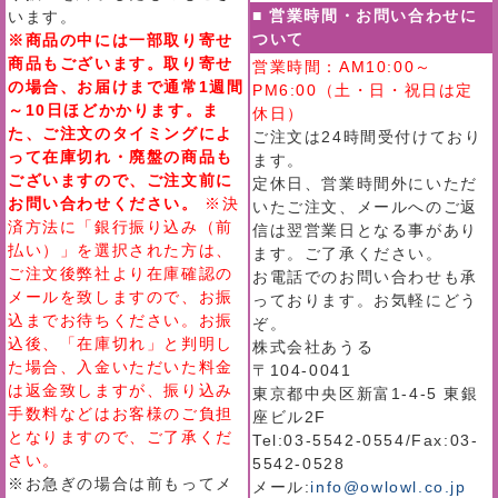
■ 営業時間・お問い合わせに
います。
ついて
※商品の中には一部取り寄せ
商品もございます。取り寄せ
営業時間：AM10:00～
の場合、お届けまで通常1週間
PM6:00（土・日・祝日は定
～10日ほどかかります。ま
休日）
た、ご注文のタイミングによ
ご注文は24時間受付けており
って在庫切れ・廃盤の商品も
ます。
ございますので、ご注文前に
定休日、営業時間外にいただ
お問い合わせください。
※決
いたご注文、メールへのご返
済方法に「銀行振り込み（前
信は翌営業日となる事があり
払い）」を選択された方は、
ます。ご了承ください。
ご注文後弊社より在庫確認の
お電話でのお問い合わせも承
メールを致しますので、お振
っております。お気軽にどう
込までお待ちください。お振
ぞ。
込後、「在庫切れ」と判明し
株式会社あうる
た場合、入金いただいた料金
〒104-0041
は返金致しますが、振り込み
東京都中央区新富1-4-5 東銀
手数料などはお客様のご負担
座ビル2F
となりますので、ご了承くだ
Tel:03-5542-0554/Fax:03-
さい。
5542-0528
※お急ぎの場合は前もってメ
メール:
info@owlowl.co.jp