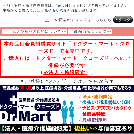
一般・管理・高度医療機器は、Yahoo!ショッピングで扱っておりません。
本店からご購入または
お見積もり依頼
をお願い致します。
この商品のカタログはこちらから
カタログ
一部大型商品の送料について>>
商品画像について>>
本商品は会員制購買サイト「ドクター・マート・クロ
ーズド」で販売中です。
ご購入には「ドクター・マート・クローズド」へのご
登録が必要です
（
※法人・施設限定
）。
▼ご登録について詳しくはこちらから▼