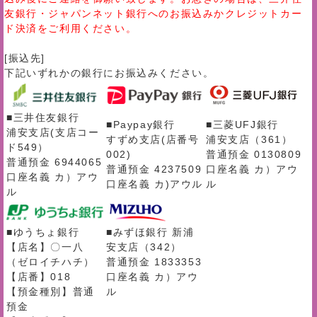
友銀行・ジャパンネット銀行へのお振込みかクレジットカー
ド決済をご利用ください。
[振込先]
下記いずれかの銀行にお振込みください。
■三井住友銀行
■Paypay銀行
■三菱UFJ銀行
浦安支店(支店コー
すずめ支店(店番号
浦安支店（361）
ド549）
002)
普通預金 0130809
普通預金 6944065
普通預金 4237509
口座名義 カ）アウ
口座名義 カ）アウ
口座名義 カ)アウル
ル
ル
■ゆうちょ銀行
■みずほ銀行 新浦
【店名】〇一八
安支店（342）
（ゼロイチハチ）
普通預金 1833353
【店番】018
口座名義 カ）アウ
【預金種別】普通
ル
預金