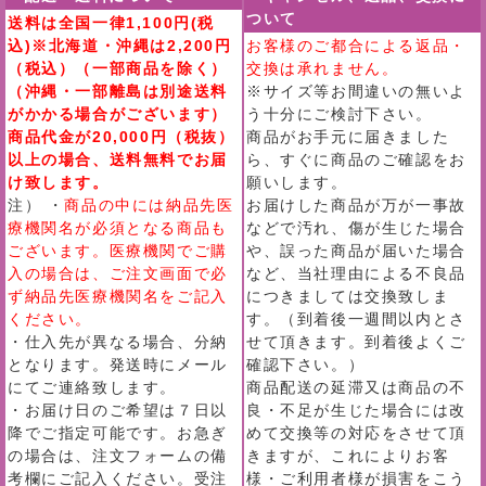
ついて
送料は全国一律1,100円(税
込)※北海道・沖縄は2,200円
お客様のご都合による返品・
（税込）（一部商品を除く）
交換は承れません。
（沖縄・一部離島は別途送料
※サイズ等お間違いの無いよ
がかかる場合がございます）
う十分にご検討下さい。
商品代金が20,000円（税抜）
商品がお手元に届きました
以上の場合、送料無料でお届
ら、すぐに商品のご確認をお
け致します。
願いします。
注） ・
商品の中には納品先医
お届けした商品が万が一事故
療機関名が必須となる商品も
などで汚れ、傷が生じた場合
ございます。医療機関でご購
や、誤った商品が届いた場合
入の場合は、ご注文画面で必
など、当社理由による不良品
ず納品先医療機関名をご記入
につきましては交換致しま
ください。
す。（到着後一週間以内とさ
・仕入先が異なる場合、分納
せて頂きます。到着後よくご
となります。発送時にメール
確認下さい。）
にてご連絡致します。
商品配送の延滞又は商品の不
・お届け日のご希望は７日以
良・不足が生じた場合には改
降でご指定可能です。お急ぎ
めて交換等の対応をさせて頂
の場合は、注文フォームの備
きますが、これによりお客
考欄にご記入ください。受注
様・ご利用者様が損害をこう