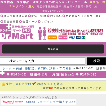
医療機器・医療用品・健康グッズの総合ショッピングモール
全商品一律
３％ポイント還元
高度管理医療機器等（販売業・賃貸業）許可 第
5502175478号
個人情報保護方針
配送・納期
お支払い
特定商取引法に基づく表記
販売者概要
会員ページ
ログイン
Menu
ホーム
»
商品
,
泌尿器、肛門科
,
診察・専門科目
» 8-8140-02 脱腸帯
２号 片頭[個](as1-8-8140-02)
8-8140-02 脱腸帯２号 片頭[個](as1-8-8140-02)
検討リストに登録
検討リストを見る
現在
8名
の方が検討リストに登録しています。
Yahoo!ショッピングポイントがたまる！
Yahoo!ショッピングで購入する>>