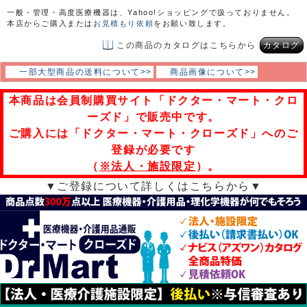
一般・管理・高度医療機器は、Yahoo!ショッピングで扱っておりません。
本店からご購入または
お見積もり依頼
をお願い致します。
この商品のカタログはこちらから
カタログ
一部大型商品の送料について>>
商品画像について>>
本商品は会員制購買サイト「ドクター・マート・クロ
ーズド」で販売中です。
ご購入には「ドクター・マート・クローズド」へのご
登録が必要です
（
※法人・施設限定
）。
▼ご登録について詳しくはこちらから▼