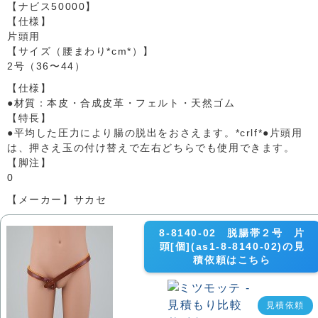
【ナビス50000】
【仕様】
片頭用
【サイズ（腰まわり*cm*）】
2号（36〜44）
【仕様】
●材質：本皮・合成皮革・フェルト・天然ゴム
【特長】
●平均した圧力により腸の脱出をおさえます。*crlf*●片頭用
は、押さえ玉の付け替えで左右どちらでも使用できます。
【脚注】
0
【メーカー】サカセ
8-8140-02 脱腸帯２号 片
頭[個](as1-8-8140-02)の見
積依頼はこちら
見積依頼