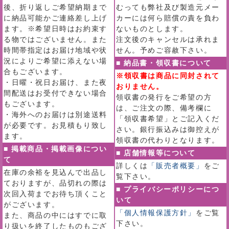
後、折り返しご希望納期まで
むっても弊社及び製造元メー
に納品可能かご連絡差し上げ
カーには何ら賠償の責を負わ
ます。※希望日時はお約束す
ないものとします。
る物ではございません。また
注文後のキャンセルは承れま
時間帯指定はお届け地域や状
せん。予めご容赦下さい。
況によりご希望に添えない場
■ 納品書・領収書について
合もございます。
※領収書は商品に同封されて
・日曜・祝日お届け、また夜
おりません。
間配送はお受付できない場合
領収書の発行をご希望の方
もございます。
は、ご注文の際、備考欄に
・海外へのお届けは別途送料
「領収書希望」とご記入くだ
が必要です。お見積もり致し
さい。銀行振込みは御控えが
ます。
領収書の代わりとなります。
■ 掲載商品・掲載画像につい
■ 店舗情報等について
て
詳しくは
「販売者概要」
をご
在庫の余裕を見込んで出品し
覧下さい。
ておりますが、品切れの際は
■ プライバシーポリシーにつ
次回入荷までお待ち頂くこと
いて
がございます。
「個人情報保護方針」
をご覧
また、商品の中にはすでに取
下さい。
り扱いを終了したものもござ