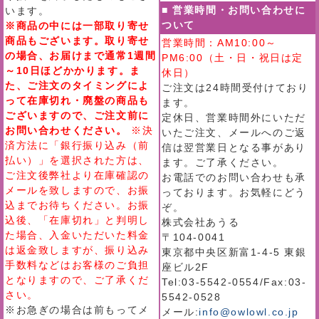
■ 営業時間・お問い合わせに
います。
ついて
※商品の中には一部取り寄せ
商品もございます。取り寄せ
営業時間：AM10:00～
の場合、お届けまで通常1週間
PM6:00（土・日・祝日は定
～10日ほどかかります。ま
休日）
た、ご注文のタイミングによ
ご注文は24時間受付けており
って在庫切れ・廃盤の商品も
ます。
ございますので、ご注文前に
定休日、営業時間外にいただ
お問い合わせください。
※決
いたご注文、メールへのご返
済方法に「銀行振り込み（前
信は翌営業日となる事があり
払い）」を選択された方は、
ます。ご了承ください。
ご注文後弊社より在庫確認の
お電話でのお問い合わせも承
メールを致しますので、お振
っております。お気軽にどう
込までお待ちください。お振
ぞ。
込後、「在庫切れ」と判明し
株式会社あうる
た場合、入金いただいた料金
〒104-0041
は返金致しますが、振り込み
東京都中央区新富1-4-5 東銀
手数料などはお客様のご負担
座ビル2F
となりますので、ご了承くだ
Tel:03-5542-0554/Fax:03-
さい。
5542-0528
※お急ぎの場合は前もってメ
メール:
info@owlowl.co.jp