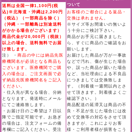
ついて
送料は全国一律1,100円(税
込)※北海道・沖縄は2,200円
お客様のご都合による返品・
（税込）（一部商品を除く）
交換は承れません。
（沖縄・一部離島は別途送料
※サイズ等お間違いの無いよ
がかかる場合がございます）
う十分にご検討下さい。
商品代金が20,000円（税抜）
商品がお手元に届きました
以上の場合、送料無料でお届
ら、すぐに商品のご確認をお
け致します。
願いします。
注） ・
商品の中には納品先医
お届けした商品が万が一事故
療機関名が必須となる商品も
などで汚れ、傷が生じた場合
ございます。医療機関でご購
や、誤った商品が届いた場合
入の場合は、ご注文画面で必
など、当社理由による不良品
ず納品先医療機関名をご記入
につきましては交換致しま
ください。
す。（到着後一週間以内とさ
・仕入先が異なる場合、分納
せて頂きます。到着後よくご
となります。発送時にメール
確認下さい。）
にてご連絡致します。
商品配送の延滞又は商品の不
・お届け日のご希望は７日以
良・不足が生じた場合には改
降でご指定可能です。お急ぎ
めて交換等の対応をさせて頂
の場合は、注文フォームの備
きますが、これによりお客
考欄にご記入ください。受注
様・ご利用者様が損害をこう