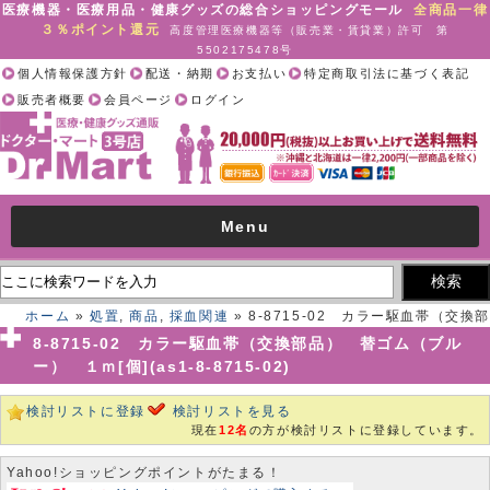
医療機器・医療用品・健康グッズの総合ショッピングモール
全商品一律
３％ポイント還元
高度管理医療機器等（販売業・賃貸業）許可 第
5502175478号
個人情報保護方針
配送・納期
お支払い
特定商取引法に基づく表記
販売者概要
会員ページ
ログイン
Menu
ホーム
»
処置
,
商品
,
採血関連
» 8-8715-02 カラー駆血帯（交換部
品） 替ゴム（ブルー） １ｍ[個](as1-8-8715-02)
8-8715-02 カラー駆血帯（交換部品） 替ゴム（ブル
ー） １ｍ[個](as1-8-8715-02)
検討リストに登録
検討リストを見る
現在
12名
の方が検討リストに登録しています。
Yahoo!ショッピングポイントがたまる！