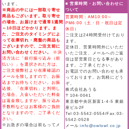
■ 営業時間・お問い合わせに
います。
ついて
※商品の中には一部取り寄せ
商品もございます。取り寄せ
営業時間：AM10:00～
の場合、お届けまで通常1週間
PM6:00（土・日・祝日は定
～10日ほどかかります。ま
休日）
た、ご注文のタイミングによ
ご注文は24時間受付けており
って在庫切れ・廃盤の商品も
ます。
ございますので、ご注文前に
定休日、営業時間外にいただ
お問い合わせください。
※決
いたご注文、メールへのご返
済方法に「銀行振り込み（前
信は翌営業日となる事があり
払い）」を選択された方は、
ます。ご了承ください。
ご注文後弊社より在庫確認の
お電話でのお問い合わせも承
メールを致しますので、お振
っております。お気軽にどう
込までお待ちください。お振
ぞ。
込後、「在庫切れ」と判明し
株式会社あうる
た場合、入金いただいた料金
〒104-0041
は返金致しますが、振り込み
東京都中央区新富1-4-5 東銀
手数料などはお客様のご負担
座ビル2F
となりますので、ご了承くだ
Tel:03-5542-0554/Fax:03-
さい。
5542-0528
※お急ぎの場合は前もってメ
メール:
info@owlowl.co.jp