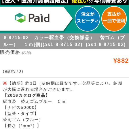
8-8715-02 カラー駆血帯（交換部品） 替ゴム（ブ
ルー） １ｍ[個](as1-8-8715-02) (as1-8-8715-02)
販売価格
（税別）
¥882
(
¥970)
税込
※
【納期】約3日（※納期は目安です。欠品等により、納期
が大幅に遅れる場合がございます。
【2016カタログ商品】
駆血帯 替えゴムブルー １ｍ
【ナビス50000】
【型番・タイプ】
替えゴム（ブルー）
【長さ（*mm*）】