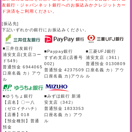
友銀行・ジャパンネット銀行へのお振込みかクレジットカー
ド決済をご利用ください。
[振込先]
下記いずれかの銀行にお振込みください。
■三井住友銀行
■Paypay銀行
■三菱UFJ銀行
浦安支店(支店コー
すずめ支店(店番号
浦安支店（361）
ド549）
002)
普通預金 0130809
普通預金 6944065
普通預金 4237509
口座名義 カ）アウ
口座名義 カ）アウ
口座名義 カ)アウル
ル
ル
■ゆうちょ銀行
■みずほ銀行 新浦
【店名】〇一八
安支店（342）
（ゼロイチハチ）
普通預金 1833353
【店番】018
口座名義 カ）アウ
【預金種別】普通
ル
預金