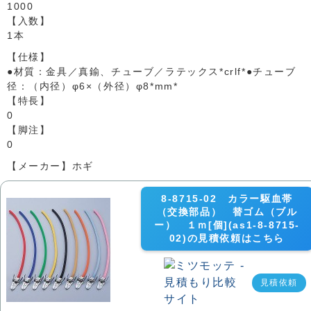
1000
【入数】
1本
【仕様】
●材質：金具／真鍮、チューブ／ラテックス*crlf*●チューブ
径：（内径）φ6×（外径）φ8*mm*
【特長】
0
【脚注】
0
【メーカー】ホギ
8-8715-02 カラー駆血帯
（交換部品） 替ゴム（ブル
ー） １ｍ[個](as1-8-8715-
02)の見積依頼はこちら
見積依頼