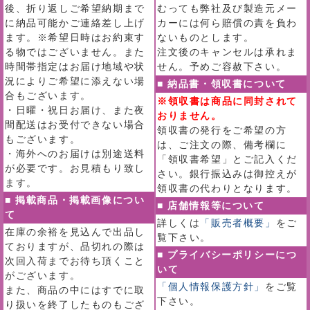
後、折り返しご希望納期まで
むっても弊社及び製造元メー
に納品可能かご連絡差し上げ
カーには何ら賠償の責を負わ
ます。※希望日時はお約束す
ないものとします。
る物ではございません。また
注文後のキャンセルは承れま
時間帯指定はお届け地域や状
せん。予めご容赦下さい。
況によりご希望に添えない場
■ 納品書・領収書について
合もございます。
※領収書は商品に同封されて
・日曜・祝日お届け、また夜
おりません。
間配送はお受付できない場合
領収書の発行をご希望の方
もございます。
は、ご注文の際、備考欄に
・海外へのお届けは別途送料
「領収書希望」とご記入くだ
が必要です。お見積もり致し
さい。銀行振込みは御控えが
ます。
領収書の代わりとなります。
■ 掲載商品・掲載画像につい
■ 店舗情報等について
て
詳しくは
「販売者概要」
をご
在庫の余裕を見込んで出品し
覧下さい。
ておりますが、品切れの際は
■ プライバシーポリシーにつ
次回入荷までお待ち頂くこと
いて
がございます。
「個人情報保護方針」
をご覧
また、商品の中にはすでに取
下さい。
り扱いを終了したものもござ