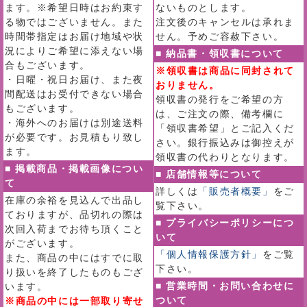
ます。※希望日時はお約束す
ないものとします。
る物ではございません。また
注文後のキャンセルは承れま
時間帯指定はお届け地域や状
せん。予めご容赦下さい。
況によりご希望に添えない場
■ 納品書・領収書について
合もございます。
※領収書は商品に同封されて
・日曜・祝日お届け、また夜
おりません。
間配送はお受付できない場合
領収書の発行をご希望の方
もございます。
は、ご注文の際、備考欄に
・海外へのお届けは別途送料
「領収書希望」とご記入くだ
が必要です。お見積もり致し
さい。銀行振込みは御控えが
ます。
領収書の代わりとなります。
■ 掲載商品・掲載画像につい
■ 店舗情報等について
て
詳しくは
「販売者概要」
をご
在庫の余裕を見込んで出品し
覧下さい。
ておりますが、品切れの際は
■ プライバシーポリシーにつ
次回入荷までお待ち頂くこと
いて
がございます。
「個人情報保護方針」
をご覧
また、商品の中にはすでに取
下さい。
り扱いを終了したものもござ
■ 営業時間・お問い合わせに
います。
ついて
※商品の中には一部取り寄せ