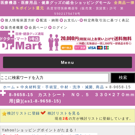
医療機器・医療用品・健康グッズの総合ショッピングモール
全商品一律
３％ポイント還元
高度管理医療機器等（販売業・賃貸業）許可 第
5502175478号
個人情報保護方針
配送・納期
お支払い
特定商取引法に基づく表記
販売者概要
会員ページ
ログイン
Menu
ホーム
»
中央材料室・手術室
,
中材・洗浄・滅菌
,
商品
» 8-9658-15
カストシート ＮＯ．５ ３３０×２７０ｍｍ用[袋](as1-8-9658-15)
8-9658-15 カストシート ＮＯ．５ ３３０×２７０ｍｍ
用[袋](as1-8-9658-15)
検討リストに登録
検討リストを見る
現在
2名
の方が検討リストに登録しています。
Yahoo!ショッピングポイントがたまる！