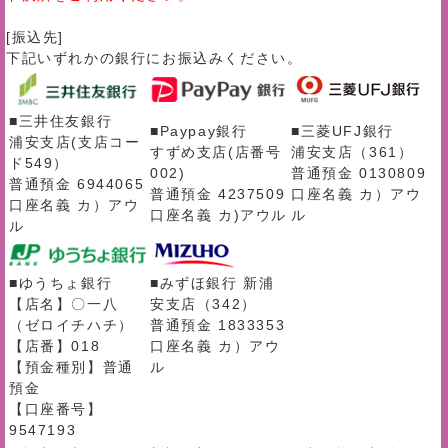
[振込先]
下記いずれかの銀行にお振込みください。
■三井住友銀行
■Paypay銀行
■三菱UFJ銀行
浦安支店(支店コー
すずめ支店(店番号
浦安支店（361）
ド549）
002)
普通預金 0130809
普通預金 6944065
普通預金 4237509
口座名義 カ）アウ
口座名義 カ）アウ
口座名義 カ)アウル
ル
ル
■ゆうちょ銀行
■みずほ銀行 新浦
【店名】〇一八
安支店（342）
（ゼロイチハチ）
普通預金 1833353
【店番】018
口座名義 カ）アウ
【預金種別】普通
ル
預金
【口座番号】
9547193