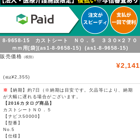
8-9658-15 カストシート ＮＯ．５ ３３０×２７０
ｍｍ用[袋](as1-8-9658-15) (as1-8-9658-15)
販売価格
（税別）
¥2,141
(
¥2,355)
税込
※
【納期】約7日（※納期は目安です。欠品等により、納期
が大幅に遅れる場合がございます。
【2016カタログ商品】
カストシートＮＯ．５
【ナビス50000】
【型番】
No.5
【仕様】