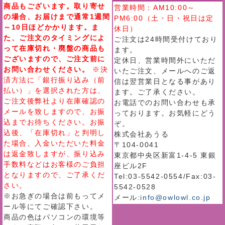
商品もございます。取り寄せ
営業時間：AM10:00～
の場合、お届けまで通常1週間
PM6:00（土・日・祝日は定
～10日ほどかかります。ま
休日）
た、ご注文のタイミングによ
ご注文は24時間受付けており
って在庫切れ・廃盤の商品も
ます。
ございますので、ご注文前に
定休日、営業時間外にいただ
お問い合わせください。
※決
いたご注文、メールへのご返
済方法に「銀行振り込み（前
信は翌営業日となる事があり
払い）」を選択された方は、
ます。ご了承ください。
ご注文後弊社より在庫確認の
お電話でのお問い合わせも承
メールを致しますので、お振
っております。お気軽にどう
込までお待ちください。お振
ぞ。
込後、「在庫切れ」と判明し
株式会社あうる
た場合、入金いただいた料金
〒104-0041
は返金致しますが、振り込み
東京都中央区新富1-4-5 東銀
手数料などはお客様のご負担
座ビル2F
となりますので、ご了承くだ
Tel:03-5542-0554/Fax:03-
さい。
5542-0528
※お急ぎの場合は前もってメ
メール:
info@owlowl.co.jp
ール等にてご確認下さい。
商品の色はパソコンの環境等