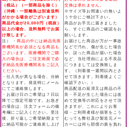
（税込）（一部商品を除く）
交換は承れません。
（沖縄・一部離島は別途送料
※サイズ等お間違いの無いよ
がかかる場合がございます）
う十分にご検討下さい。
商品代金が20,000円（税抜）
商品がお手元に届きました
以上の場合、送料無料でお届
ら、すぐに商品のご確認をお
け致します。
願いします。
注） ・
商品の中には納品先医
お届けした商品が万が一事故
療機関名が必須となる商品も
などで汚れ、傷が生じた場合
ございます。医療機関でご購
や、誤った商品が届いた場合
入の場合は、ご注文画面で必
など、当社理由による不良品
ず納品先医療機関名をご記入
につきましては交換致しま
ください。
す。（到着後一週間以内とさ
・仕入先が異なる場合、分納
せて頂きます。到着後よくご
となります。発送時にメール
確認下さい。）
にてご連絡致します。
商品配送の延滞又は商品の不
・お届け日のご希望は７日以
良・不足が生じた場合には改
降でご指定可能です。お急ぎ
めて交換等の対応をさせて頂
の場合は、注文フォームの備
きますが、これによりお客
考欄にご記入ください。受注
様・ご利用者様が損害をこう
後、折り返しご希望納期まで
むっても弊社及び製造元メー
に納品可能かご連絡差し上げ
カーには何ら賠償の責を負わ