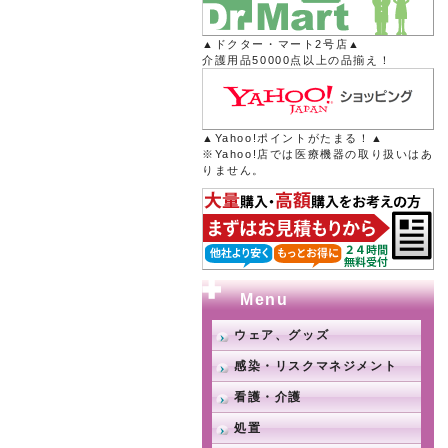
▲ドクター・マート2号店▲
介護用品50000点以上の品揃え！
▲Yahoo!ポイントがたまる！▲
※Yahoo!店では医療機器の取り扱いはあ
りません。
Menu
ウェア、グッズ
感染・リスクマネジメント
看護・介護
処置