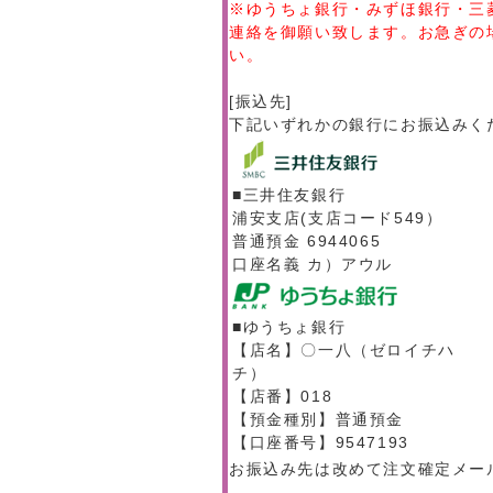
※ゆうちょ銀行・みずほ銀行・三
連絡を御願い致します。お急ぎの
い。
[振込先]
下記いずれかの銀行にお振込みく
■三井住友銀行
浦安支店(支店コード549）
普通預金 6944065
口座名義 カ）アウル
■ゆうちょ銀行
【店名】〇一八（ゼロイチハ
チ）
【店番】018
【預金種別】普通預金
【口座番号】9547193
お振込み先は改めて注文確定メー