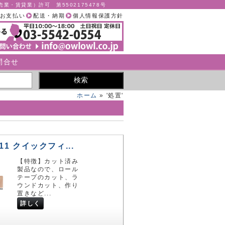
業・賃貸業）許可 第5502175478号
お支払い
配送・納期
個人情報保護方針
問合せ
ホーム
» '処置'
-11 クイックフィ...
【特徴】カット済み
製品なので、ロール
テープのカット、ラ
ウンドカット、作り
置きなど...
詳しく