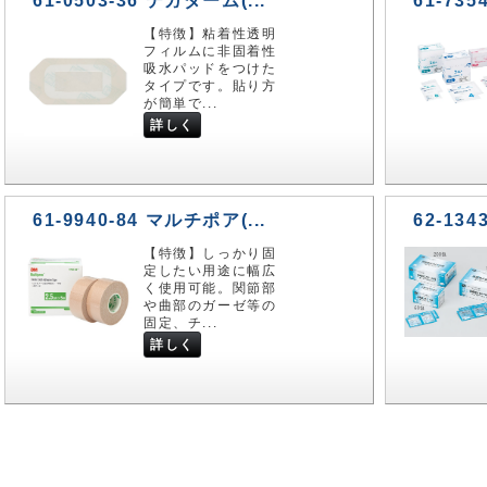
61-0503-36 テガダーム(...
61-735
【特徴】粘着性透明
フィルムに非固着性
吸水パッドをつけた
タイプです。貼り方
が簡単で...
詳しく
61-9940-84 マルチポア(...
62-134
【特徴】しっかり固
定したい用途に幅広
く使用可能。関節部
や曲部のガーゼ等の
固定、チ...
詳しく