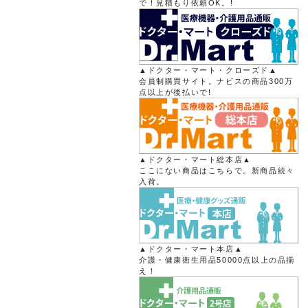
で！見積もり依頼OK。!
▲ドクター・マート・クローズド▲
会員制購買サイト。ナビスの商品300万
点以上が後払いで!
▲ドクター・マート総本店▲
ここにない商品はこちらで。新商品続々
入荷。
▲ドクター・マート本店▲
介護・健康衛生用品50000点以上の品揃
え！