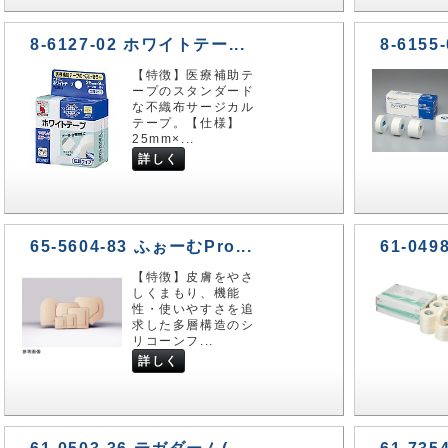
8-6127-02 ホワイトテー...
8-6155
【特徴】医療補助テ
ープのスタンダード
な不織布サージカル
テープ。【仕様】
25mm×...
詳しく
65-5604-83 ふぉーむPro...
61-049
【特徴】皮膚をやさ
しくまもり、機能
性・使いやすさを追
求した多層構造のシ
リコーンフ...
詳しく