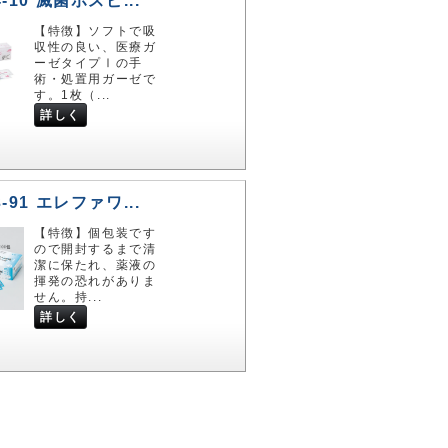
4-10 滅菌ホスピ...
【特徴】ソフトで吸
収性の良い、医療ガ
ーゼタイプⅠの手
術・処置用ガーゼで
す。1枚（...
詳しく
3-91 エレファワ...
【特徴】個包装です
ので開封するまで清
潔に保たれ、薬液の
揮発の恐れがありま
せん。持...
詳しく