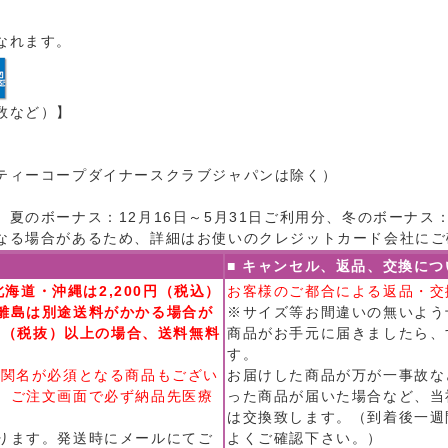
なれます。
数など）】
ティーコープダイナースクラブジャパンは除く）
夏のボーナス：12月16日～5月31日ご利用分、冬のボーナス：7
なる場合があるため、詳細はお使いのクレジットカード会社にご
■ キャンセル、返品、交換につ
北海道・沖縄は2,200円（税込）
お客様のご都合による返品・交
離島は別途送料がかかる場合が
※サイズ等お間違いの無いよう
0円（税抜）以上の場合、送料無料
商品がお手元に届きましたら、
す。
機関名が必須となる商品もござい
お届けした商品が万が一事故な
、ご注文画面で必ず納品先医療
った商品が届いた場合など、当
は交換致します。（到着後一週
ります。発送時にメールにてご
よくご確認下さい。）