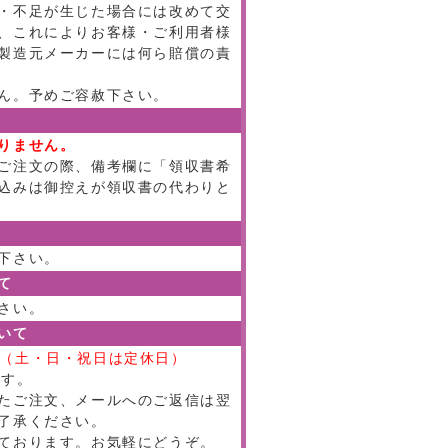
・不足が生じた場合には改めて交
、これによりお客様・ご利用者様
製造元メーカーには何ら賠償の責
ん。予めご容赦下さい。
りません。
ご注文の際、備考欄に「領収書希
込みは御控えが領収書の代わりと
下さい。
て
さい。
いて
:00（土・日・祝日は定休日）
ます。
たご注文、メールへのご返信は翌
了承ください。
ております。お気軽にどうぞ。