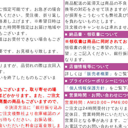
商品配送の延滞又は商品の不良
ご指定可能です。お急ぎの場合
換等の対応をさせて頂きますが
入ください。受注後、折り返し
が損害をこうむっても弊社及び
絡差し上げます。※希望日時は
を負わないものとします。
また時間帯指定はお届け地域や
注文後のキャンセルは承れませ
もございます。
■ 納品書・領収書について
送はお受付できない場合もござ
※領収書は商品に同封されてお
領収書の発行をご希望の方は、
要です。お見積もり致します。
望」とご記入ください。銀行振
なります。
りますが、品切れの際は次回入
■ 店舗情報等について
す。
詳しくは
「販売者概要」
をご覧
いを終了したものもございま
■ プライバシーポリシーについ
「個人情報保護方針」
をご覧下
もございます。取り寄せの場
■ 営業時間・お問い合わせにつ
日ほどかかります。また、ご注文
廃盤の商品もございますので、
営業時間：AM10:00～PM6
。
※決済方法に「銀行振り込み
ご注文は24時間受付けており
ご注文後弊社より在庫確認のメ
定休日、営業時間外にいただい
お待ちください。お振込後、
営業日となる事があります。ご
金いただいた料金は返金致しま
お電話でのお問い合わせも承っ