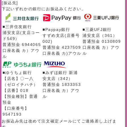
[振込先]
下記いずれかの銀行にお振込みください。
■三井住友銀行
■Paypay銀行
■三菱UFJ銀行
浦安支店(支店コー
すずめ支店(店番号
浦安支店（361）
ド549）
002)
普通預金 0130809
普通預金 6944065
普通預金 4237509
口座名義 カ）アウ
口座名義 カ）アウ
口座名義 カ)アウル
ル
ル
■ゆうちょ銀行
■みずほ銀行 新浦
【店名】〇一八
安支店（342）
（ゼロイチハチ）
普通預金 1833353
【店番】018
口座名義 カ）アウ
【預金種別】普通
ル
預金
【口座番号】
9547193
お振込み先は改めて注文確定メールにてご連絡差し上げま