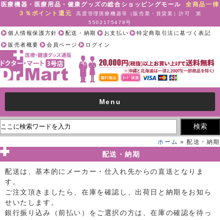
医療機器・医療用品・健康グッズの総合ショッピングモール
全商品一律
３％ポイント還元
高度管理医療機器等（販売業・賃貸業）許可 第
5502175478号
個人情報保護方針
配送・納期
お支払い
特定商取引法に基づく表記
販売者概要
会員ページ
ログイン
Menu
ホーム
» 配送・納期
配送・納期
配送は、基本的にメーカー・仕入れ先からの直送となりま
す。
ご注文頂きましたら、在庫を確認し、出荷日と納期をお知ら
せいたします。
銀行振り込み（前払い）をご選択の方は、在庫の確認を待っ