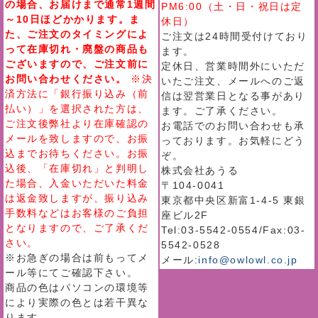
の場合、お届けまで通常1週間
PM6:00（土・日・祝日は定
～10日ほどかかります。ま
休日）
た、ご注文のタイミングによ
ご注文は24時間受付けており
って在庫切れ・廃盤の商品も
ます。
ございますので、ご注文前に
定休日、営業時間外にいただ
お問い合わせください。
※決
いたご注文、メールへのご返
済方法に「銀行振り込み（前
信は翌営業日となる事があり
払い）」を選択された方は、
ます。ご了承ください。
ご注文後弊社より在庫確認の
お電話でのお問い合わせも承
メールを致しますので、お振
っております。お気軽にどう
込までお待ちください。お振
ぞ。
込後、「在庫切れ」と判明し
株式会社あうる
た場合、入金いただいた料金
〒104-0041
は返金致しますが、振り込み
東京都中央区新富1-4-5 東銀
手数料などはお客様のご負担
座ビル2F
となりますので、ご了承くだ
Tel:03-5542-0554/Fax:03-
さい。
5542-0528
※お急ぎの場合は前もってメ
メール:
info@owlowl.co.jp
ール等にてご確認下さい。
商品の色はパソコンの環境等
により実際の色とは若干異な
ります。