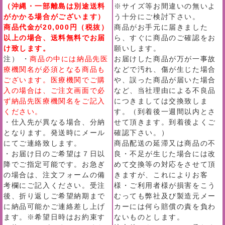
（沖縄・一部離島は別途送料
※サイズ等お間違いの無いよ
がかかる場合がございます）
う十分にご検討下さい。
商品代金が20,000円（税抜）
商品がお手元に届きました
以上の場合、送料無料でお届
ら、すぐに商品のご確認をお
け致します。
願いします。
注） ・
商品の中には納品先医
お届けした商品が万が一事故
療機関名が必須となる商品も
などで汚れ、傷が生じた場合
ございます。医療機関でご購
や、誤った商品が届いた場合
入の場合は、ご注文画面で必
など、当社理由による不良品
ず納品先医療機関名をご記入
につきましては交換致しま
ください。
す。（到着後一週間以内とさ
・仕入先が異なる場合、分納
せて頂きます。到着後よくご
となります。発送時にメール
確認下さい。）
にてご連絡致します。
商品配送の延滞又は商品の不
・お届け日のご希望は７日以
良・不足が生じた場合には改
降でご指定可能です。お急ぎ
めて交換等の対応をさせて頂
の場合は、注文フォームの備
きますが、これによりお客
考欄にご記入ください。受注
様・ご利用者様が損害をこう
後、折り返しご希望納期まで
むっても弊社及び製造元メー
に納品可能かご連絡差し上げ
カーには何ら賠償の責を負わ
ます。※希望日時はお約束す
ないものとします。