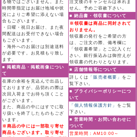
る物ではございません。また
注文後のキャンセルは承れま
時間帯指定はお届け地域や状
せん。予めご容赦下さい。
況によりご希望に添えない場
■ 納品書・領収書について
合もございます。
※領収書は商品に同封されて
・日曜・祝日お届け、また夜
おりません。
間配送はお受付できない場合
領収書の発行をご希望の方
もございます。
は、ご注文の際、備考欄に
・海外へのお届けは別途送料
「領収書希望」とご記入くだ
が必要です。お見積もり致し
さい。銀行振込みは御控えが
ます。
領収書の代わりとなります。
■ 掲載商品・掲載画像につい
■ 店舗情報等について
て
詳しくは
「販売者概要」
をご
在庫の余裕を見込んで出品し
覧下さい。
ておりますが、品切れの際は
■ プライバシーポリシーにつ
次回入荷までお待ち頂くこと
いて
がございます。
「個人情報保護方針」
をご覧
また、商品の中にはすでに取
下さい。
り扱いを終了したものもござ
■ 営業時間・お問い合わせに
います。
ついて
※商品の中には一部取り寄せ
商品もございます。取り寄せ
営業時間：AM10:00～