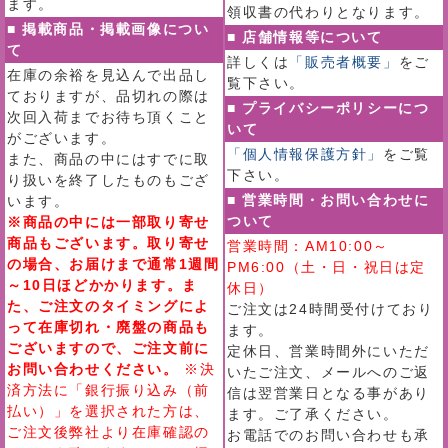
ます。
領収書の代わりとなります。
■ 掲載商品・掲載画像につい
■ 店舗情報等について
て
詳しくは
「販売者概要」
をご
在庫の余裕を見込んで出品し
覧下さい。
ておりますが、品切れの際は
■ プライバシーポリシーにつ
次回入荷までお待ち頂くこと
いて
がございます。
「個人情報保護方針」
をご覧
また、商品の中にはすでに取
下さい。
り扱いを終了したものもござ
■ 営業時間・お問い合わせに
います。
ついて
※商品の中には一部取り寄せ
商品もございます。取り寄せ
営業時間：AM10:00～
の場合、お届けまで通常1週間
PM6:00（土・日・祝日は定
～10日ほどかかります。ま
休日）
た、ご注文のタイミングによ
ご注文は24時間受付けており
って在庫切れ・廃盤の商品も
ます。
ございますので、ご注文前に
定休日、営業時間外にいただ
お問い合わせください。
※決
いたご注文、メールへのご返
済方法に「銀行振り込み（前
信は翌営業日となる事があり
払い）」を選択された方は、
ます。ご了承ください。
ご注文後弊社より在庫確認の
お電話でのお問い合わせも承