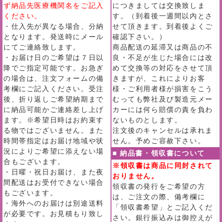
ず納品先医療機関名をご記入
につきましては交換致しま
ください。
す。（到着後一週間以内とさ
・仕入先が異なる場合、分納
せて頂きます。到着後よくご
となります。発送時にメール
確認下さい。）
にてご連絡致します。
商品配送の延滞又は商品の不
・お届け日のご希望は７日以
良・不足が生じた場合には改
降でご指定可能です。お急ぎ
めて交換等の対応をさせて頂
の場合は、注文フォームの備
きますが、これによりお客
考欄にご記入ください。受注
様・ご利用者様が損害をこう
後、折り返しご希望納期まで
むっても弊社及び製造元メー
に納品可能かご連絡差し上げ
カーには何ら賠償の責を負わ
ます。※希望日時はお約束す
ないものとします。
る物ではございません。また
注文後のキャンセルは承れま
時間帯指定はお届け地域や状
せん。予めご容赦下さい。
況によりご希望に添えない場
■ 納品書・領収書について
合もございます。
※領収書は商品に同封されて
・日曜・祝日お届け、また夜
おりません。
間配送はお受付できない場合
領収書の発行をご希望の方
もございます。
は、ご注文の際、備考欄に
・海外へのお届けは別途送料
「領収書希望」とご記入くだ
が必要です。お見積もり致し
さい。銀行振込みは御控えが