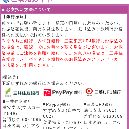
■ お支払い方法について
【銀行振込】
前払いでお願い致します。指定の口座にお振込みください。
お振込確認後、商品を発送致します。振り込み手数料はお客
様のお支払いでお願い致します。
※ゆうちょ銀行・みずほ銀行・三菱東京UFJ銀行にお振込み
の場合は、確認までにお時間を頂く場合がございます。お振
込み後にご連絡を御願い致します。お急ぎの場合は、三井住
友銀行・ジャパンネット銀行へのお振込みかクレジットカー
ド決済をご利用ください。
[振込先]
下記いずれかの銀行にお振込みください。
■三井住友銀行
■Paypay銀行
■三菱UFJ銀行
浦安支店(支店コー
すずめ支店(店番号
浦安支店（361）
ド549）
002)
普通預金 0130809
普通預金 6944065
普通預金 4237509
口座名義 カ）アウ
口座名義 カ）アウ
口座名義 カ)アウル
ル