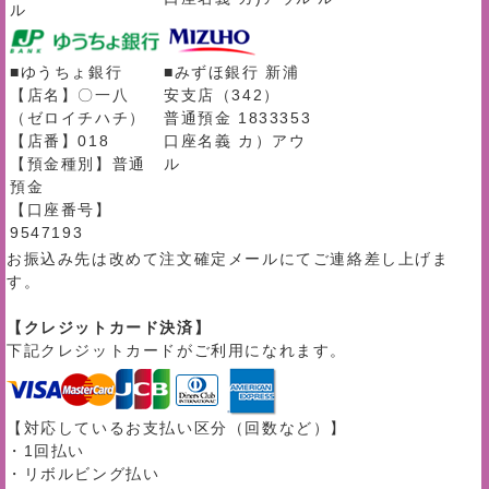
ル
■ゆうちょ銀行
■みずほ銀行 新浦
【店名】〇一八
安支店（342）
（ゼロイチハチ）
普通預金 1833353
【店番】018
口座名義 カ）アウ
【預金種別】普通
ル
預金
【口座番号】
9547193
お振込み先は改めて注文確定メールにてご連絡差し上げま
す。
【クレジットカード決済】
下記クレジットカードがご利用になれます。
【対応しているお支払い区分（回数など）】
・1回払い
・リボルビング払い