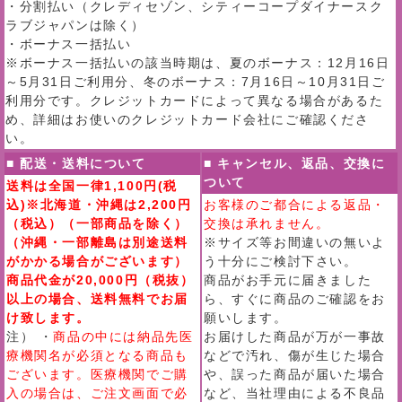
・分割払い（クレディセゾン、シティーコープダイナースク
ラブジャパンは除く）
・ボーナス一括払い
※ボーナス一括払いの該当時期は、夏のボーナス：12月16日
～5月31日ご利用分、冬のボーナス：7月16日～10月31日ご
利用分です。クレジットカードによって異なる場合があるた
め、詳細はお使いのクレジットカード会社にご確認くださ
い。
■ 配送・送料について
■ キャンセル、返品、交換に
ついて
送料は全国一律1,100円(税
込)※北海道・沖縄は2,200円
お客様のご都合による返品・
（税込）（一部商品を除く）
交換は承れません。
（沖縄・一部離島は別途送料
※サイズ等お間違いの無いよ
がかかる場合がございます）
う十分にご検討下さい。
商品代金が20,000円（税抜）
商品がお手元に届きました
以上の場合、送料無料でお届
ら、すぐに商品のご確認をお
け致します。
願いします。
注） ・
商品の中には納品先医
お届けした商品が万が一事故
療機関名が必須となる商品も
などで汚れ、傷が生じた場合
ございます。医療機関でご購
や、誤った商品が届いた場合
入の場合は、ご注文画面で必
など、当社理由による不良品