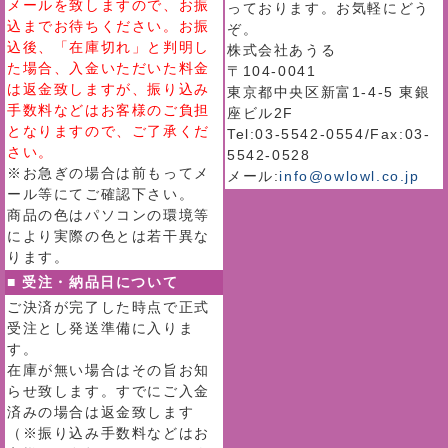
メールを致しますので、お振
っております。お気軽にどう
込までお待ちください。お振
ぞ。
込後、「在庫切れ」と判明し
株式会社あうる
た場合、入金いただいた料金
〒104-0041
は返金致しますが、振り込み
東京都中央区新富1-4-5 東銀
手数料などはお客様のご負担
座ビル2F
となりますので、ご了承くだ
Tel:03-5542-0554/Fax:03-
さい。
5542-0528
※お急ぎの場合は前もってメ
メール:
info@owlowl.co.jp
ール等にてご確認下さい。
商品の色はパソコンの環境等
により実際の色とは若干異な
ります。
■ 受注・納品日について
ご決済が完了した時点で正式
受注とし発送準備に入りま
す。
在庫が無い場合はその旨お知
らせ致します。すでにご入金
済みの場合は返金致します
（※振り込み手数料などはお