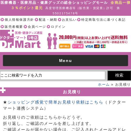
医療機器・医療用品・健康グッズの総合ショッピングモール
全商品一律
３％ポイント還元
高度管理医療機器等（販売業・賃貸業）許可 第
5502175478号
個人情報保護方針
配送・納期
お支払い
特定商取引法に基づく表記
販売者概要
会員ページ
ログイン
Menu
ホーム
» お見積り
お見積り
★
ショッピング感覚で簡単お見積り依頼はこちら
（ドクター
マート連携システム）
お見積りのご依頼はこちらからどうぞ。
折り返し、ご確認のメールを差し上げます。
ご確認メールが届かない場合は、ご記入されたメールアドレ