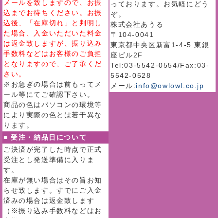
メールを致しますので、お振
っております。お気軽にどう
込までお待ちください。お振
ぞ。
込後、「在庫切れ」と判明し
株式会社あうる
た場合、入金いただいた料金
〒104-0041
は返金致しますが、振り込み
東京都中央区新富1-4-5 東銀
手数料などはお客様のご負担
座ビル2F
となりますので、ご了承くだ
Tel:03-5542-0554/Fax:03-
さい。
5542-0528
※お急ぎの場合は前もってメ
メール:
info@owlowl.co.jp
ール等にてご確認下さい。
商品の色はパソコンの環境等
により実際の色とは若干異な
ります。
■ 受注・納品日について
ご決済が完了した時点で正式
受注とし発送準備に入りま
す。
在庫が無い場合はその旨お知
らせ致します。すでにご入金
済みの場合は返金致します
（※振り込み手数料などはお