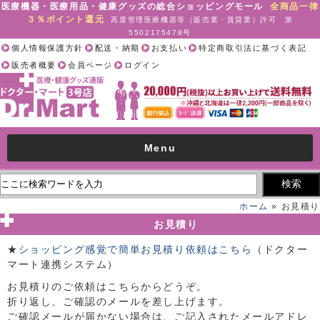
医療機器・医療用品・健康グッズの総合ショッピングモール
全商品一律
３％ポイント還元
高度管理医療機器等（販売業・賃貸業）許可 第
5502175478号
個人情報保護方針
配送・納期
お支払い
特定商取引法に基づく表記
販売者概要
会員ページ
ログイン
Menu
ホーム
» お見積り
お見積り
★
ショッピング感覚で簡単お見積り依頼はこちら
（ドクター
マート連携システム）
お見積りのご依頼はこちらからどうぞ。
折り返し、ご確認のメールを差し上げます。
ご確認メールが届かない場合は、ご記入されたメールアドレ