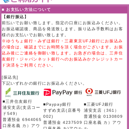
■ お支払い方法について
【銀行振込】
前払いでお願い致します。指定の口座にお振込みください。
お振込確認後、商品を発送致します。振り込み手数料はお客
様のお支払いでお願い致します。
※ゆうちょ銀行・みずほ銀行・三菱東京UFJ銀行にお振込み
の場合は、確認までにお時間を頂く場合がございます。お振
込み後にご連絡を御願い致します。お急ぎの場合は、三井住
友銀行・ジャパンネット銀行へのお振込みかクレジットカー
ド決済をご利用ください。
[振込先]
下記いずれかの銀行にお振込みください。
■三井住友銀行
■Paypay銀行
■三菱UFJ銀行
浦安支店(支店コー
すずめ支店(店番号
浦安支店（361）
ド549）
002)
普通預金 0130809
普通預金 6944065
普通預金 4237509
口座名義 カ）アウ
口座名義 カ）アウ
口座名義 カ)アウル
ル