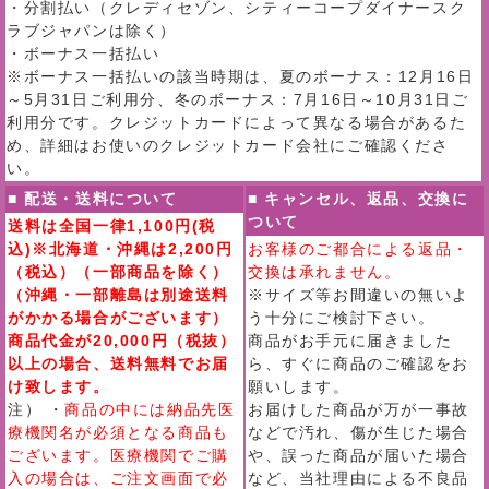
・分割払い（クレディセゾン、シティーコープダイナースク
ラブジャパンは除く）
・ボーナス一括払い
※ボーナス一括払いの該当時期は、夏のボーナス：12月16日
～5月31日ご利用分、冬のボーナス：7月16日～10月31日ご
利用分です。クレジットカードによって異なる場合があるた
め、詳細はお使いのクレジットカード会社にご確認くださ
い。
■ 配送・送料について
■ キャンセル、返品、交換に
ついて
送料は全国一律1,100円(税
込)※北海道・沖縄は2,200円
お客様のご都合による返品・
（税込）（一部商品を除く）
交換は承れません。
（沖縄・一部離島は別途送料
※サイズ等お間違いの無いよ
がかかる場合がございます）
う十分にご検討下さい。
商品代金が20,000円（税抜）
商品がお手元に届きました
以上の場合、送料無料でお届
ら、すぐに商品のご確認をお
け致します。
願いします。
注） ・
商品の中には納品先医
お届けした商品が万が一事故
療機関名が必須となる商品も
などで汚れ、傷が生じた場合
ございます。医療機関でご購
や、誤った商品が届いた場合
入の場合は、ご注文画面で必
など、当社理由による不良品