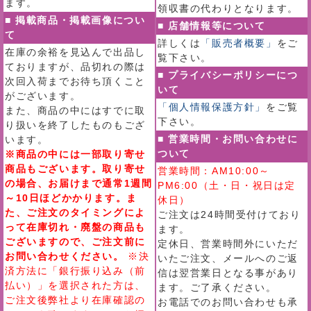
ます。
領収書の代わりとなります。
■ 掲載商品・掲載画像につい
■ 店舗情報等について
て
詳しくは
「販売者概要」
をご
在庫の余裕を見込んで出品し
覧下さい。
ておりますが、品切れの際は
■ プライバシーポリシーにつ
次回入荷までお待ち頂くこと
いて
がございます。
「個人情報保護方針」
をご覧
また、商品の中にはすでに取
下さい。
り扱いを終了したものもござ
■ 営業時間・お問い合わせに
います。
ついて
※商品の中には一部取り寄せ
商品もございます。取り寄せ
営業時間：AM10:00～
の場合、お届けまで通常1週間
PM6:00（土・日・祝日は定
～10日ほどかかります。ま
休日）
た、ご注文のタイミングによ
ご注文は24時間受付けており
って在庫切れ・廃盤の商品も
ます。
ございますので、ご注文前に
定休日、営業時間外にいただ
お問い合わせください。
※決
いたご注文、メールへのご返
済方法に「銀行振り込み（前
信は翌営業日となる事があり
払い）」を選択された方は、
ます。ご了承ください。
ご注文後弊社より在庫確認の
お電話でのお問い合わせも承