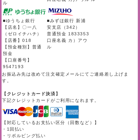
ル
■ゆうちょ銀行
■みずほ銀行 新浦
【店名】〇一八
安支店（342）
（ゼロイチハチ）
普通預金 1833353
【店番】018
口座名義 カ）アウ
【預金種別】普通
ル
預金
【口座番号】
9547193
お振込み先は改めて注文確定メールにてご連絡差し上げま
す。
【クレジットカード決済】
下記クレジットカードがご利用になれます。
【対応しているお支払い区分（回数など）】
・1回払い
・リボルビング払い