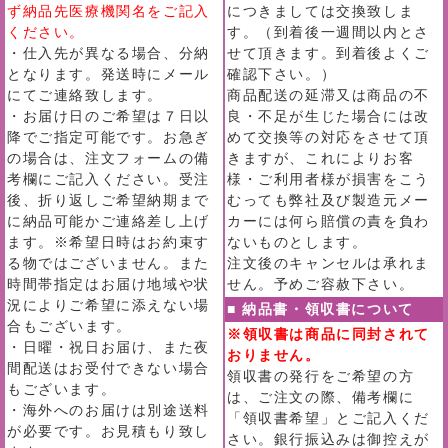
ず納品先医療機関名をご記入
につきましては交換致しま
ください。
す。（到着後一週間以内とさ
・仕入先が異なる場合、分納
せて頂きます。到着後よくご
となります。発送時にメール
確認下さい。）
にてご連絡致します。
商品配送の延滞又は商品の不
・お届け日のご希望は７日以
良・不足が生じた場合には改
降でご指定可能です。お急ぎ
めて交換等の対応をさせて頂
の場合は、注文フォームの備
きますが、これによりお客
考欄にご記入ください。受注
様・ご利用者様が損害をこう
後、折り返しご希望納期まで
むっても弊社及び製造元メー
に納品可能かご連絡差し上げ
カーには何ら賠償の責を負わ
ます。※希望日時はお約束す
ないものとします。
る物ではございません。また
注文後のキャンセルは承れま
時間帯指定はお届け地域や状
せん。予めご容赦下さい。
況によりご希望に添えない場
■ 納品書・領収書について
合もございます。
※領収書は商品に同封されて
・日曜・祝日お届け、また夜
おりません。
間配送はお受付できない場合
領収書の発行をご希望の方
もございます。
は、ご注文の際、備考欄に
・海外へのお届けは別途送料
「領収書希望」とご記入くだ
が必要です。お見積もり致し
さい。銀行振込みは御控えが