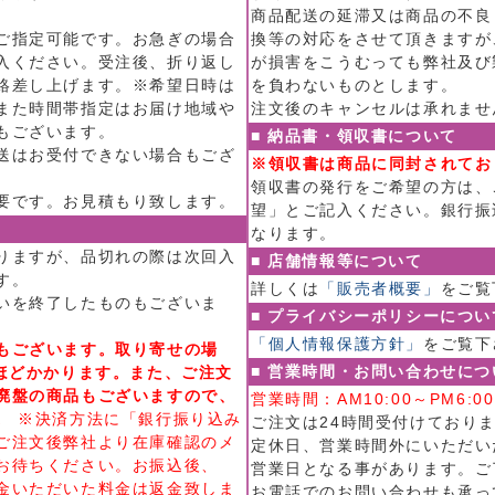
商品配送の延滞又は商品の不良
ご指定可能です。お急ぎの場合
換等の対応をさせて頂きますが
入ください。受注後、折り返し
が損害をこうむっても弊社及び
絡差し上げます。※希望日時は
を負わないものとします。
また時間帯指定はお届け地域や
注文後のキャンセルは承れませ
もございます。
■ 納品書・領収書について
送はお受付できない場合もござ
※領収書は商品に同封されてお
領収書の発行をご希望の方は、
要です。お見積もり致します。
望」とご記入ください。銀行振
なります。
りますが、品切れの際は次回入
■ 店舗情報等について
す。
詳しくは
「販売者概要」
をご覧
いを終了したものもございま
■ プライバシーポリシーについ
「個人情報保護方針」
をご覧下
もございます。取り寄せの場
■ 営業時間・お問い合わせにつ
日ほどかかります。また、ご注文
廃盤の商品もございますので、
営業時間：AM10:00～PM6
。
※決済方法に「銀行振り込み
ご注文は24時間受付けており
ご注文後弊社より在庫確認のメ
定休日、営業時間外にいただい
お待ちください。お振込後、
営業日となる事があります。ご
金いただいた料金は返金致しま
お電話でのお問い合わせも承っ