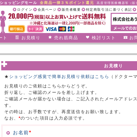
合ショッピングモール
全商品一律３％ポイント還元
高度管理医療機器等（販売
ログイン
会員ページ
販売者概要
特定商取引法に基づく表記
ート
お見積り
売れ筋商品
検討リスト
お
お見積り
★
ショッピング感覚で簡単お見積り依頼はこちら
（ドクター
お見積りのご依頼はこちらからどうぞ。
折り返し、ご確認のメールを差し上げます。
ご確認メールが届かない場合は、ご記入されたメールアドレ
す。
その時は、お手数ですが、再度送信をお願い致します。
なお、
*
のついた項目は入力必須です。
お名前
*