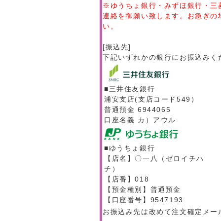
※ゆうちょ銀行・みずほ銀行・三
連絡を御願い致します。お急ぎの
い。
[振込先]
下記いずれかの銀行にお振込みく
■三井住友銀行
浦安支店(支店コード549）
普通預金 6944065
口座名義 カ）アウル
■ゆうちょ銀行
【店名】〇一八（ゼロイチハ
チ）
【店番】018
【預金種別】普通預金
【口座番号】9547193
お振込み先は改めて注文確定メー