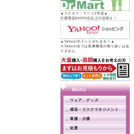
▲ドクター・マート2号店▲
介護用品50000点以上の品揃え！
▲Yahoo!ポイントがたまる！▲
※Yahoo!店では医療機器の取り扱いはあ
りません。
Menu
ウェア、グッズ
感染・リスクマネジメント
看護・介護
処置