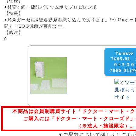
【仕様】
●材質：綿・硫酸バリウムポリプロピレン糸
【特長】
●尺角ガーゼにX線造影糸を織り込んであります。*crlf*●オー
間）・EOG滅菌が可能です。
【脚注】
0
Yamat
7685-0
０×３００ｍ
7685-0
本商品は会員制購買サイト「ドクター・マート・ク
ご購入には「ドクター・マート・クローズド」
（
※法人・施設限定
）。
▼ご登録について詳しくはこち