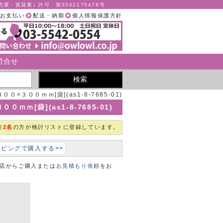
業・賃貸業）許可 第5502175478号
お支払い
配送・納期
個人情報保護方針
問合せ
０×３００ｍｍ[袋](as1-8-7685-01)
ｍｍ[袋](as1-8-7685-01)
在
2名
の方が検討リストに登録しています。
ョッピングで購入する>>
本店からご購入または
お見積もり依頼
をお