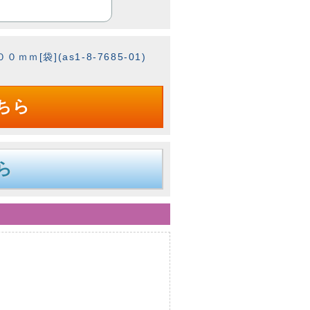
ｍ[袋](as1-8-7685-01)
ちら
ら