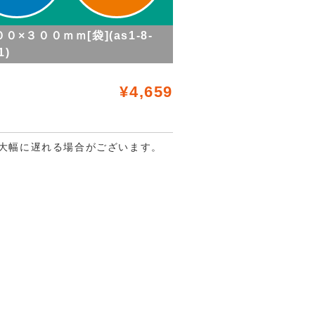
０×３００ｍｍ[袋](as1-8-
1)
¥4,659
大幅に遅れる場合がございます。