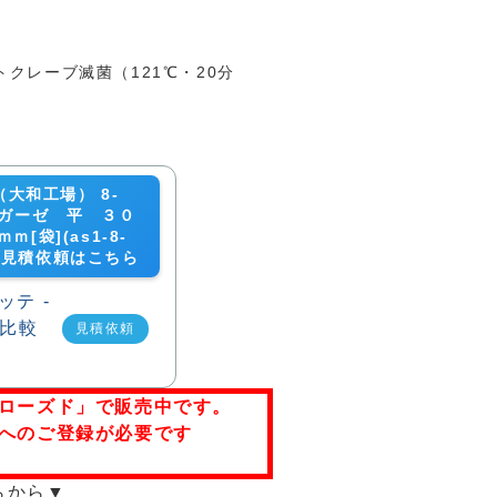
トクレーブ滅菌（121℃・20分
o（大和工場） 8-
1 ガーゼ 平 ３０
ｍ[袋](as1-8-
1)の見積依頼はこちら
見積依頼
ローズド」で販売中です。
へのご登録が必要です
らから▼