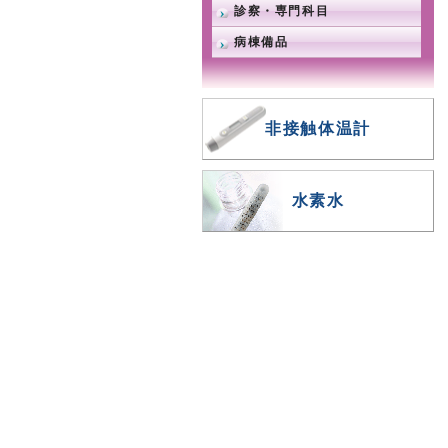
診察・専門科目
病棟備品
非接触体温計
水素水