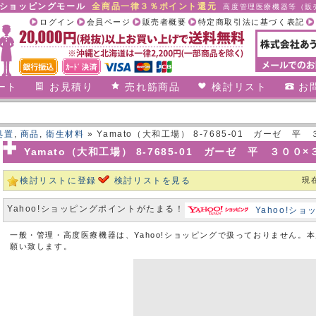
合ショッピングモール
全商品一律３％ポイント還元
高度管理医療機器等（販売
ログイン
会員ページ
販売者概要
特定商取引法に基づく表記
ート
お見積り
売れ筋商品
検討リスト
お
処置
,
商品
,
衛生材料
» Yamato（大和工場） 8-7685-01 ガーゼ 平 ３０
Yamato（大和工場） 8-7685-01 ガーゼ 平 ３００×３００
検討リストに登録
検討リストを見る
現
Yahoo!ショッピングポイントがたまる！
Yahoo!シ
一般・管理・高度医療機器は、Yahoo!ショッピングで扱っておりません。
願い致します。