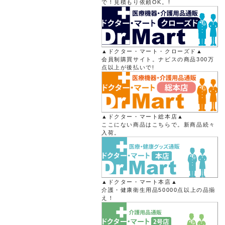
で！見積もり依頼OK。!
▲ドクター・マート・クローズド▲
会員制購買サイト。ナビスの商品300万
点以上が後払いで!
▲ドクター・マート総本店▲
ここにない商品はこちらで。新商品続々
入荷。
▲ドクター・マート本店▲
介護・健康衛生用品50000点以上の品揃
え！