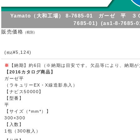
Yamato（大和工場） 8-7685-01 ガーゼ 平 ３０
7685-01) (as1-8-7685-0
販売価格
（税別）
(
¥5,124)
税込
※
【納期】約6日（※納期は目安です。欠品等により、納期が
【2016カタログ商品】
ガーゼ平
（ラキュリーEX・X線造影糸入）
【ナビス50000】
【型番】
平
【サイズ（*mm*）】
300×300
【入数】
1包（300枚入）