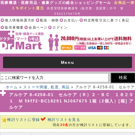
医療機器・医療用品・健康グッズの総合ショッピングモール
全商品一律
３％ポイント還元
高度管理医療機器等（販売業・賃貸業）許可 第
5502175478号
個人情報保護方針
配送・納期
お支払い
特定商取引法に基づく表記
販売者概要
会員ページ
ログイン
Menu
ホーム
»
ストーマ関連
,
処置
,
商品
» アルケア 8-4258-01 セルケア
（Ｒ）２・ＢＣ １８２９１ Ｍ ｾﾙｹｱ2･BC18291 NJ067675 1箱（2
アルケア 8-4258-01 セルケア（Ｒ）２・ＢＣ １８２９
個入）[箱] アルケア
１ Ｍ ｾﾙｹｱ2･BC18291 NJ067675 1箱（2個入）[箱] ア
ルケア
検討リストに登録
検討リストを見る
現在
20名
の方が検討リストに登録しています。