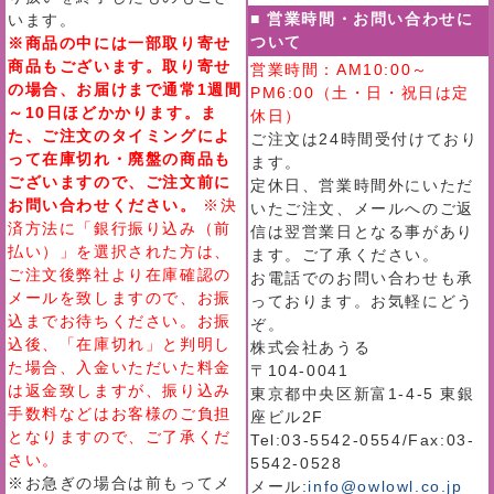
■ 営業時間・お問い合わせに
います。
ついて
※商品の中には一部取り寄せ
商品もございます。取り寄せ
営業時間：AM10:00～
の場合、お届けまで通常1週間
PM6:00（土・日・祝日は定
～10日ほどかかります。ま
休日）
た、ご注文のタイミングによ
ご注文は24時間受付けており
って在庫切れ・廃盤の商品も
ます。
ございますので、ご注文前に
定休日、営業時間外にいただ
お問い合わせください。
※決
いたご注文、メールへのご返
済方法に「銀行振り込み（前
信は翌営業日となる事があり
払い）」を選択された方は、
ます。ご了承ください。
ご注文後弊社より在庫確認の
お電話でのお問い合わせも承
メールを致しますので、お振
っております。お気軽にどう
込までお待ちください。お振
ぞ。
込後、「在庫切れ」と判明し
株式会社あうる
た場合、入金いただいた料金
〒104-0041
は返金致しますが、振り込み
東京都中央区新富1-4-5 東銀
手数料などはお客様のご負担
座ビル2F
となりますので、ご了承くだ
Tel:03-5542-0554/Fax:03-
さい。
5542-0528
※お急ぎの場合は前もってメ
メール:
info@owlowl.co.jp