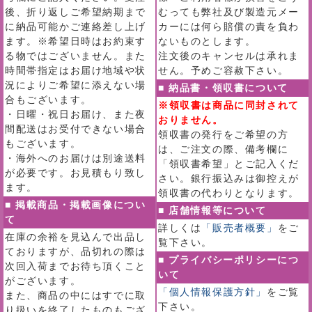
後、折り返しご希望納期まで
むっても弊社及び製造元メー
に納品可能かご連絡差し上げ
カーには何ら賠償の責を負わ
ます。※希望日時はお約束す
ないものとします。
る物ではございません。また
注文後のキャンセルは承れま
時間帯指定はお届け地域や状
せん。予めご容赦下さい。
況によりご希望に添えない場
■ 納品書・領収書について
合もございます。
※領収書は商品に同封されて
・日曜・祝日お届け、また夜
おりません。
間配送はお受付できない場合
領収書の発行をご希望の方
もございます。
は、ご注文の際、備考欄に
・海外へのお届けは別途送料
「領収書希望」とご記入くだ
が必要です。お見積もり致し
さい。銀行振込みは御控えが
ます。
領収書の代わりとなります。
■ 掲載商品・掲載画像につい
■ 店舗情報等について
て
詳しくは
「販売者概要」
をご
在庫の余裕を見込んで出品し
覧下さい。
ておりますが、品切れの際は
■ プライバシーポリシーにつ
次回入荷までお待ち頂くこと
いて
がございます。
「個人情報保護方針」
をご覧
また、商品の中にはすでに取
下さい。
り扱いを終了したものもござ