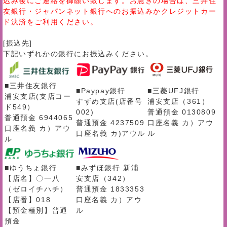
込み後にご連絡を御願い致します。お急ぎの場合は、三井住
友銀行・ジャパンネット銀行へのお振込みかクレジットカー
ド決済をご利用ください。
[振込先]
下記いずれかの銀行にお振込みください。
■三井住友銀行
■Paypay銀行
■三菱UFJ銀行
浦安支店(支店コー
すずめ支店(店番号
浦安支店（361）
ド549）
002)
普通預金 0130809
普通預金 6944065
普通預金 4237509
口座名義 カ）アウ
口座名義 カ）アウ
口座名義 カ)アウル
ル
ル
■ゆうちょ銀行
■みずほ銀行 新浦
【店名】〇一八
安支店（342）
（ゼロイチハチ）
普通預金 1833353
【店番】018
口座名義 カ）アウ
【預金種別】普通
ル
預金