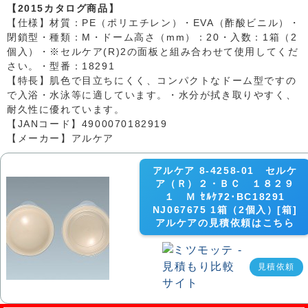
【2015カタログ商品】
【仕様】材質：PE（ポリエチレン）・EVA（酢酸ビニル）・
閉鎖型・種類：M・ドーム高さ（mm）：20・入数：1箱（2
個入）・※セルケア(R)2の面板と組み合わせて使用してくだ
さい。・型番：18291
【特長】肌色で目立ちにくく、コンパクトなドーム型ですの
で入浴・水泳等に適しています。・水分が拭き取りやすく、
耐久性に優れています。
【JANコード】4900070182919
【メーカー】アルケア
アルケア 8-4258-01 セルケ
ア（Ｒ）２・ＢＣ １８２９
１ Ｍ ｾﾙｹｱ2･BC18291
NJ067675 1箱（2個入）[箱]
アルケアの見積依頼はこちら
見積依頼