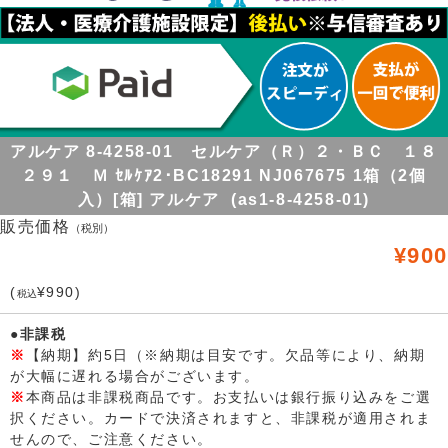
アルケア 8-4258-01 セルケア（Ｒ）２・ＢＣ １８
２９１ Ｍ ｾﾙｹｱ2･BC18291 NJ067675 1箱（2個
入）[箱] アルケア (as1-8-4258-01)
販売価格
（税別）
¥900
(
¥990)
税込
●非課税
※
【納期】約5日（※納期は目安です。欠品等により、納期
が大幅に遅れる場合がございます。
※
本商品は非課税商品です。お支払いは銀行振り込みをご選
択ください。カードで決済されますと、非課税が適用されま
せんので、ご注意ください。