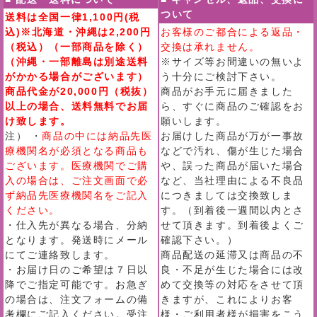
ついて
送料は全国一律1,100円(税
込)※北海道・沖縄は2,200円
お客様のご都合による返品・
（税込）（一部商品を除く）
交換は承れません。
（沖縄・一部離島は別途送料
※サイズ等お間違いの無いよ
がかかる場合がございます）
う十分にご検討下さい。
商品代金が20,000円（税抜）
商品がお手元に届きました
以上の場合、送料無料でお届
ら、すぐに商品のご確認をお
け致します。
願いします。
注） ・
商品の中には納品先医
お届けした商品が万が一事故
療機関名が必須となる商品も
などで汚れ、傷が生じた場合
ございます。医療機関でご購
や、誤った商品が届いた場合
入の場合は、ご注文画面で必
など、当社理由による不良品
ず納品先医療機関名をご記入
につきましては交換致しま
ください。
す。（到着後一週間以内とさ
・仕入先が異なる場合、分納
せて頂きます。到着後よくご
となります。発送時にメール
確認下さい。）
にてご連絡致します。
商品配送の延滞又は商品の不
・お届け日のご希望は７日以
良・不足が生じた場合には改
降でご指定可能です。お急ぎ
めて交換等の対応をさせて頂
の場合は、注文フォームの備
きますが、これによりお客
考欄にご記入ください。受注
様・ご利用者様が損害をこう