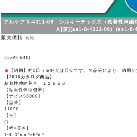
アルケア 8-4311-06 シルキーテックス（粘着性
入[箱](as1-8-4311-06) (as1-8-
販売価格
（税別）
(
¥3,540)
税込
※
【納期】約3日（※納期は目安です。欠品等により、納期が
【2016カタログ商品】
粘着性伸縮包帯 １１８９６
（粘着性伸縮包帯）
【ナビス50000】
【型番】
11896
【色】
白
【幅×長さ】
100.0*mm*×5*m*