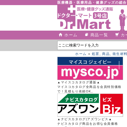
医療機器・医療用品・健康グッズの総
ホーム
商品一覧
カ
ホーム
»
処置
,
商品
,
衛生材
▲マイスコカタログ通販▲
マイスコカタログ全商品を会員特別価格
で！見積もり依頼OK。
▲ナビスカタログ|アズワンビス▲
ナビスカタログ商品をお得な会員価格