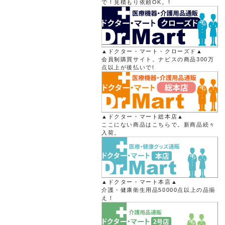
で！見積もり依頼OK。!
▲ドクター・マート・クローズド▲
会員制購買サイト。ナビスの商品300万
点以上が後払いで!
▲ドクター・マート総本店▲
ここにない商品はこちらで。新商品続々
入荷。
▲ドクター・マート本店▲
介護・健康衛生用品50000点以上の品揃
え！