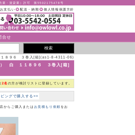
業・賃貸業）許可 第5502175478号
お支払い
配送・納期
個人情報保護方針
問合せ
６ ３巻入[箱](as1-8-4311-06)
帯） 白 １１８９６ ３巻入[箱]
在
2名
の方が検討リストに登録しています。
ョッピングで購入する>>
本店からご購入または
お見積もり依頼
をお