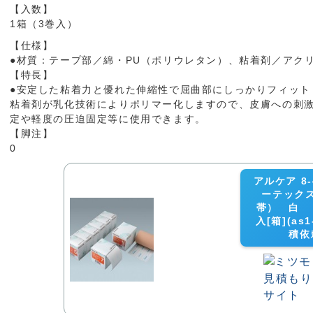
【入数】
1箱（3巻入）
【仕様】
●材質：テープ部／綿・PU（ポリウレタン）、粘着剤／アク
【特長】
●安定した粘着力と優れた伸縮性で屈曲部にしっかりフィットしま
粘着剤が乳化技術によりポリマー化しますので、皮膚への刺激を低
定や軽度の圧迫固定等に使用できます。
【脚注】
0
アルケア 8-
ーテック
帯） 白 
入[箱](as1
積依