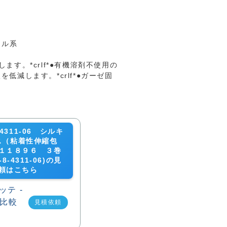
リル系
す。*crlf*●有機溶剤不使用の
減します。*crlf*●ガーゼ固
4311-06 シルキ
ス（粘着性伸縮包
１１８９６ ３巻
-8-4311-06)の見
頼はこちら
見積依頼