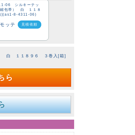
311-06 シルキーテッ
伸縮包帯） 白 １１８
as1-8-4311-06)
見積依頼
帯） 白 １１８９６ ３巻入[箱]
ちら
ら