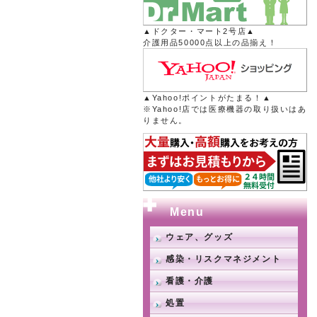
▲ドクター・マート2号店▲
介護用品50000点以上の品揃え！
▲Yahoo!ポイントがたまる！▲
※Yahoo!店では医療機器の取り扱いはあ
りません。
Menu
ウェア、グッズ
感染・リスクマネジメント
看護・介護
処置