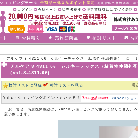
合ショッピングモール
全商品一律３％ポイント還元
高度管理医療機器等（販売
ログイン
会員ページ
販売者概要
特定商取引法に基づく表記
ート
お見積り
売れ筋商品
検討リスト
お
料
» アルケア 8-4311-06 シルキーテックス（粘着性伸縮包帯） 白 １１８９
アルケア 8-4311-06 シルキーテックス（粘着性伸縮包
(as1-8-4311-06)
検討リストに登録
検討リストを見る
現
Yahoo!ショッピングポイントがたまる！
Yahoo!シ
一般・管理・高度医療機器は、Yahoo!ショッピングで扱っておりません。
願い致します。