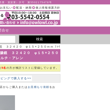
業・賃貸業）許可 第5502175478号
お支払い
配送・納期
個人情報保護方針
問合せ
腸鏡 ３２４２０ φ１５×２５０ｍｍ ﾌｧｲ
ｷｮｳ32420 019415 1[個] ウェルチ・アレン
ク直腸鏡 ３２４２０ φ１５×２５０
] ウェルチ・アレン
在
9名
の方が検討リストに登録しています。
ョッピングで購入する>>
本店からご購入または
お見積もり依頼
をお