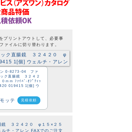
トをプリントアウトして、必要事
Fファイルに切り替わります。
 0-8273-04 ファ
ィック直腸鏡 ３２４２
ｍｍ ﾌｧｲﾊﾞ-ｵﾌﾟﾃｨｯ
420 019415 1[個] ウ
ン
見積依頼
直腸鏡 ３２４２０ φ１５×２５
[個] ウェルチ・アレン FAXでのご注文