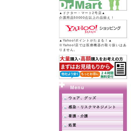
▲ドクター・マート2号店▲
介護用品50000点以上の品揃え！
▲Yahoo!ポイントがたまる！▲
※Yahoo!店では医療機器の取り扱いはあ
りません。
Menu
ウェア、グッズ
感染・リスクマネジメント
看護・介護
処置