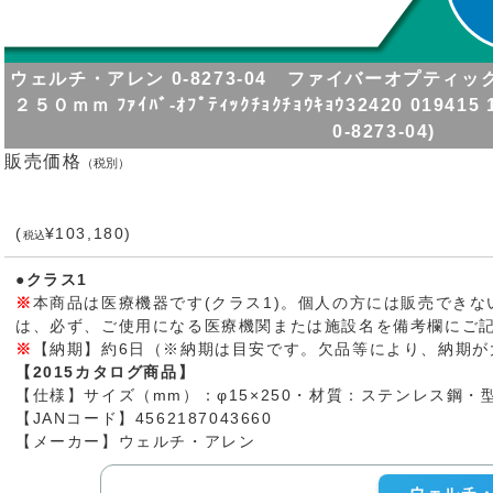
ウェルチ・アレン 0-8273-04 ファイバーオプティ
２５０ｍｍ ﾌｧｲﾊﾞ-ｵﾌﾟﾃｨｯｸﾁｮｸﾁｮｳｷｮｳ32420 0194
0-8273-04)
販売価格
（税別）
(
¥103,180)
税込
●クラス1
※
本商品は医療機器です(クラス1)。個人の方には販売でき
は、必ず、ご使用になる医療機関または施設名を備考欄にご
※
【納期】約6日（※納期は目安です。欠品等により、納期が
【2015カタログ商品】
【仕様】サイズ（mm）：φ15×250・材質：ステンレス鋼・型
【JANコード】4562187043660
【メーカー】ウェルチ・アレン