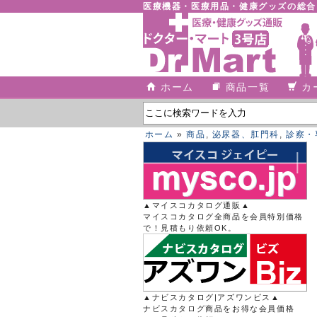
医療機器・医療用品・健康グッズの総
ホーム
商品一覧
カ
ホーム
»
商品
,
泌尿器、肛門科
,
診察・
▲マイスコカタログ通販▲
マイスコカタログ全商品を会員特別価格
で！見積もり依頼OK。
▲ナビスカタログ|アズワンビス▲
ナビスカタログ商品をお得な会員価格