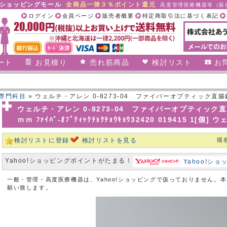
合ショッピングモール
全商品一律３％ポイント還元
高度管理医療機器等（販売
ログイン
会員ページ
販売者概要
特定商取引法に基づく表記
ート
お見積り
売れ筋商品
検討リスト
お
専門科目
» ウェルチ・アレン 0-8273-04 ファイバーオプティック直
ﾊﾞ-ｵﾌﾟﾃｨｯｸﾁｮｸﾁｮｳ
ウェルチ・アレン 0-8273-04 ファイバーオプティッ
ｍｍ ﾌｧｲﾊﾞ-ｵﾌﾟﾃｨｯｸﾁｮｸﾁｮｳｷｮｳ32420 019415 1[個
検討リストに登録
検討リストを見る
現
Yahoo!ショッピングポイントがたまる！
Yahoo!シ
一般・管理・高度医療機器は、Yahoo!ショッピングで扱っておりません。
願い致します。