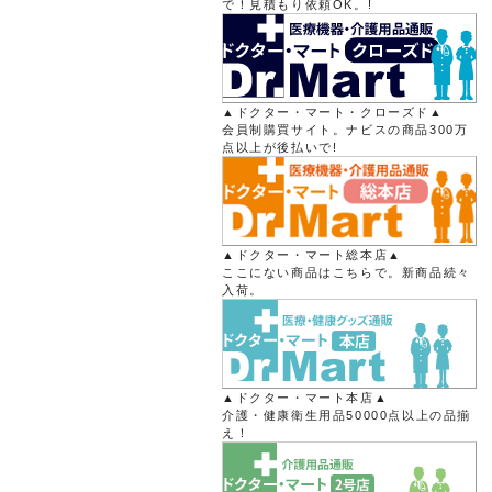
で！見積もり依頼OK。!
▲ドクター・マート・クローズド▲
会員制購買サイト。ナビスの商品300万
点以上が後払いで!
▲ドクター・マート総本店▲
ここにない商品はこちらで。新商品続々
入荷。
▲ドクター・マート本店▲
介護・健康衛生用品50000点以上の品揃
え！