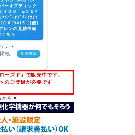
レン 0-8273-
イバーオプティック
２４２０ φ１５×
ｲﾊﾞ-ｵﾌﾟﾃｨｯｸﾁｮ
420 019415 1[個]
アレンの見積依頼
はこちら
見積依頼
ローズド」で販売中です。
へのご登録が必要です
らから▼