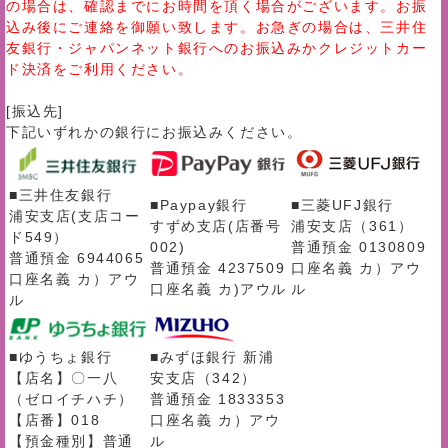
の場合は、確認までにお時間を頂く場合がございます。お振
込み後にご連絡を御願い致します。お急ぎの場合は、三井住
友銀行・ジャパンネット銀行へのお振込みかクレジットカー
ド決済をご利用ください。
[振込先]
下記いずれかの銀行にお振込みください。
■三井住友銀行
■Paypay銀行
■三菱UFJ銀行
浦安支店(支店コー
すずめ支店(店番号
浦安支店（361）
ド549）
002)
普通預金 0130809
普通預金 6944065
普通預金 4237509
口座名義 カ）アウ
口座名義 カ）アウ
口座名義 カ)アウル
ル
ル
■ゆうちょ銀行
■みずほ銀行 新浦
【店名】〇一八
安支店（342）
（ゼロイチハチ）
普通預金 1833353
【店番】018
口座名義 カ）アウ
【預金種別】普通
ル