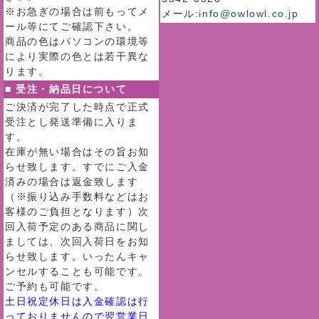
※お急ぎの場合は前もってメ
メール:
info@owlowl.co.jp
ール等にてご確認下さい。
商品の色はパソコンの環境等
により実際の色とは若干異な
ります。
■ 受注・納品日について
ご決済が完了した時点で正式
受注とし発送準備に入りま
す。
在庫が無い場合はその旨お知
らせ致します。すでにご入金
済みの場合は返金致します
（※振り込み手数料などはお
客様のご負担となります）次
回入荷予定のある商品に関し
ましては、次回入荷日をお知
らせ致します。いったんキャ
ンセルすることも可能です。
ご予約も可能です。
土日祝定休日は入金確認は行
っておりませんので翌営業日