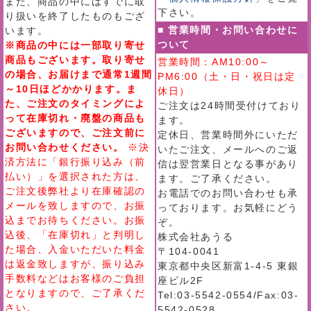
また、商品の中にはすでに取
下さい。
り扱いを終了したものもござ
■ 営業時間・お問い合わせに
います。
ついて
※商品の中には一部取り寄せ
商品もございます。取り寄せ
営業時間：AM10:00～
の場合、お届けまで通常1週間
PM6:00（土・日・祝日は定
～10日ほどかかります。ま
休日）
た、ご注文のタイミングによ
ご注文は24時間受付けており
って在庫切れ・廃盤の商品も
ます。
ございますので、ご注文前に
定休日、営業時間外にいただ
お問い合わせください。
※決
いたご注文、メールへのご返
済方法に「銀行振り込み（前
信は翌営業日となる事があり
払い）」を選択された方は、
ます。ご了承ください。
ご注文後弊社より在庫確認の
お電話でのお問い合わせも承
メールを致しますので、お振
っております。お気軽にどう
込までお待ちください。お振
ぞ。
込後、「在庫切れ」と判明し
株式会社あうる
た場合、入金いただいた料金
〒104-0041
は返金致しますが、振り込み
東京都中央区新富1-4-5 東銀
手数料などはお客様のご負担
座ビル2F
となりますので、ご了承くだ
Tel:03-5542-0554/Fax:03-
さい。
5542-0528