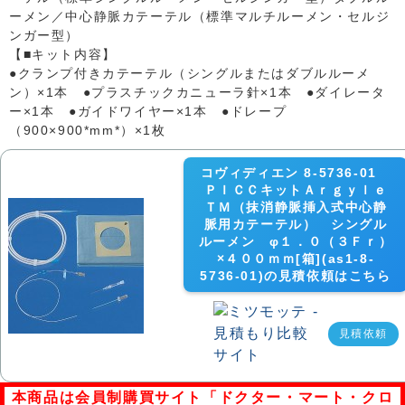
ーメン／中心静脈カテーテル（標準マルチルーメン・セルジ
ンガー型）
【■キット内容】
●クランプ付きカテーテル（シングルまたはダブルルーメ
ン）×1本 ●プラスチックカニューラ針×1本 ●ダイレータ
ー×1本 ●ガイドワイヤー×1本 ●ドレープ
（900×900*mm*）×1枚
コヴィディエン 8-5736-01
ＰＩＣＣキットＡｒｇｙｌｅ
ＴＭ（抹消静脈挿入式中心静
脈用カテーテル） シングル
ルーメン φ１．０（３Ｆｒ）
×４００ｍｍ[箱](as1-8-
5736-01)の見積依頼はこちら
見積依頼
本商品は会員制購買サイト「ドクター・マート・クロ