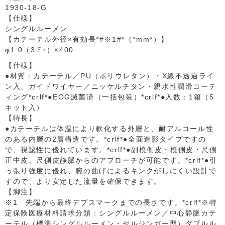
1930-18-G
【仕様】
シングルルーメン
【カテーテル外径×有効長*#※1#*（*mm*）】
φ1.0（3Ｆr）×400
【仕様】
●材質：カテーテル／PU（ポリウレタン）・X線不透過ライ
ン入、ガイドワイヤー／ニッケルチタン・親水性潤滑コーテ
ィング*crlf*●EOG滅菌済（一括包装）*crlf*●入数：1箱（5
キット入）
【特長】
●カテーテルは体温により軟化する外層と、耐アルコール性
のある内層の2層構造です。*crlf*●全面造影タイプですの
で、視認性に優れています。*crlf*●副橈側皮・橈側皮・尺側
正中皮、尺側皮静脈からのアプローチが可能です。*crlf*●引
っ張り強度に優れ、腕の曲げによるキンクがしにくい設計で
すので、より安定した流量を確保できます。
【脚注】
※1 先端から最終デプスマークまでの長さです。*crlf*※特
定保険医療材料請求分類：シングルルーメン／中心静脈カテ
ーテル（標準シングルルーメン・セルジンガー型）ダブルル