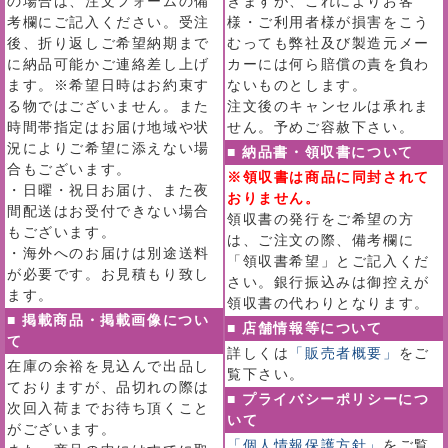
の場合は、注文フォームの備
きますが、これによりお客
考欄にご記入ください。受注
様・ご利用者様が損害をこう
後、折り返しご希望納期まで
むっても弊社及び製造元メー
に納品可能かご連絡差し上げ
カーには何ら賠償の責を負わ
ます。※希望日時はお約束す
ないものとします。
る物ではございません。また
注文後のキャンセルは承れま
時間帯指定はお届け地域や状
せん。予めご容赦下さい。
況によりご希望に添えない場
■ 納品書・領収書について
合もございます。
※領収書は商品に同封されて
・日曜・祝日お届け、また夜
おりません。
間配送はお受付できない場合
領収書の発行をご希望の方
もございます。
は、ご注文の際、備考欄に
・海外へのお届けは別途送料
「領収書希望」とご記入くだ
が必要です。お見積もり致し
さい。銀行振込みは御控えが
ます。
領収書の代わりとなります。
■ 掲載商品・掲載画像につい
■ 店舗情報等について
て
詳しくは
「販売者概要」
をご
在庫の余裕を見込んで出品し
覧下さい。
ておりますが、品切れの際は
■ プライバシーポリシーにつ
次回入荷までお待ち頂くこと
いて
がございます。
「個人情報保護方針」
をご覧