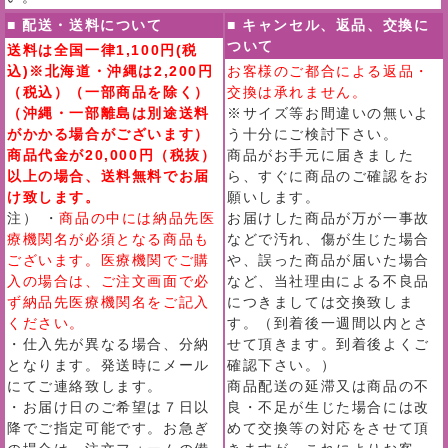
■ 配送・送料について
■ キャンセル、返品、交換に
ついて
送料は全国一律1,100円(税
込)※北海道・沖縄は2,200円
お客様のご都合による返品・
（税込）（一部商品を除く）
交換は承れません。
（沖縄・一部離島は別途送料
※サイズ等お間違いの無いよ
がかかる場合がございます）
う十分にご検討下さい。
商品代金が20,000円（税抜）
商品がお手元に届きました
以上の場合、送料無料でお届
ら、すぐに商品のご確認をお
け致します。
願いします。
注） ・
商品の中には納品先医
お届けした商品が万が一事故
療機関名が必須となる商品も
などで汚れ、傷が生じた場合
ございます。医療機関でご購
や、誤った商品が届いた場合
入の場合は、ご注文画面で必
など、当社理由による不良品
ず納品先医療機関名をご記入
につきましては交換致しま
ください。
す。（到着後一週間以内とさ
・仕入先が異なる場合、分納
せて頂きます。到着後よくご
となります。発送時にメール
確認下さい。）
にてご連絡致します。
商品配送の延滞又は商品の不
・お届け日のご希望は７日以
良・不足が生じた場合には改
降でご指定可能です。お急ぎ
めて交換等の対応をさせて頂