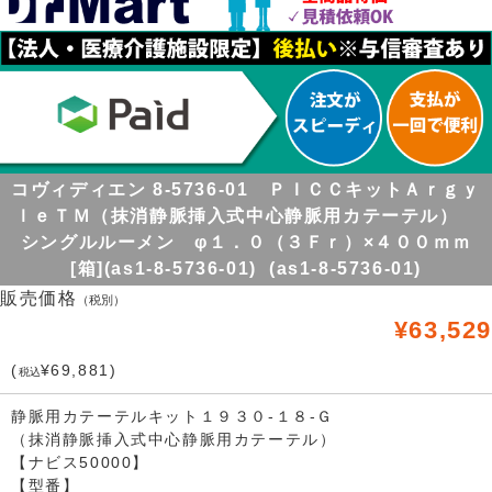
コヴィディエン 8-5736-01 ＰＩＣＣキットＡｒｇｙ
ｌｅＴＭ（抹消静脈挿入式中心静脈用カテーテル）
シングルルーメン φ１．０（３Ｆｒ）×４００ｍｍ
[箱](as1-8-5736-01) (as1-8-5736-01)
販売価格
（税別）
¥63,529
(
¥69,881)
税込
静脈用カテーテルキット１９３０-１８-Ｇ
（抹消静脈挿入式中心静脈用カテーテル）
【ナビス50000】
【型番】