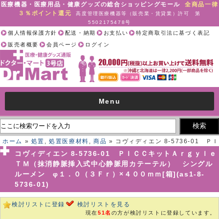
医療機器・医療用品・健康グッズの総合ショッピングモール
全商品一律
３％ポイント還元
高度管理医療機器等（販売業・賃貸業）許可 第
5502175478号
個人情報保護方針
配送・納期
お支払い
特定商取引法に基づく表記
販売者概要
会員ページ
ログイン
Menu
ホーム
»
処置
,
処置医療材料
,
商品
» コヴィディエン 8-5736-01 ＰＩ
ＣＣキットＡｒｇｙｌｅＴＭ（抹消静脈挿入式中心静脈用カテーテ
コヴィディエン 8-5736-01 ＰＩＣＣキットＡｒｇｙｌｅ
ル） シングルルーメン φ１．０（３Ｆｒ）×４００ｍｍ[箱](as1-8-
ＴＭ（抹消静脈挿入式中心静脈用カテーテル） シングル
5736-01)
ルーメン φ１．０（３Ｆｒ）×４００ｍｍ[箱](as1-8-
5736-01)
検討リストに登録
検討リストを見る
現在
51名
の方が検討リストに登録しています。