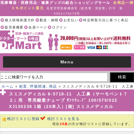
医療機器・医療用品・健康グッズの総合ショッピングモール
全商品一律
３％ポイント還元
高度管理医療機器等（販売業・賃貸業）許可 第
5502175478号
個人情報保護方針
配送・納期
お支払い
特定商取引法に基づく表記
販売者概要
会員ページ
ログイン
Menu
ホーム
»
処置
,
呼吸関連
,
商品
» スミスメディカル 8-5718-11 人工鼻
（サーモベントＴ２）用 専用酸素チューブ ｻﾝｿﾁｭ-ﾌﾞ 100/575/022
スミスメディカル 8-5718-11 人工鼻（サーモベントＴ
XJ130238 1箱（20本入）[箱] スミスメディカル
２）用 専用酸素チューブ ｻﾝｿﾁｭ-ﾌﾞ 100/575/022
XJ130238 1箱（20本入）[箱] スミスメディカル
検討リストに登録
検討リストを見る
現在
28名
の方が検討リストに登録しています。