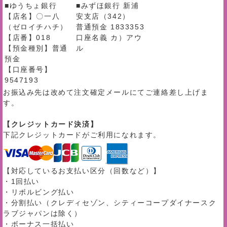
■ゆうちょ銀行
■みずほ銀行 新浦
【店名】〇一八
安支店（342）
（ゼロイチハチ）
普通預金 1833353
【店番】018
口座名義 カ）アウ
【預金種別】普通
ル
預金
【口座番号】
9547193
お振込み先は改めて注文確定メールにてご連絡差し上げま
す。
【クレジットカード決済】
下記クレジットカードがご利用になれます。
【対応しているお支払い区分（回数など）】
・1回払い
・リボルビング払い
・分割払い（クレディセゾン、シティーコープダイナースク
ラブジャパンは除く）
・ボーナス一括払い