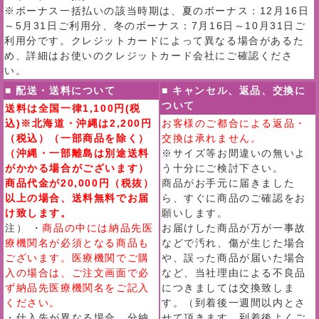
※ボーナス一括払いの該当時期は、夏のボーナス：12月16日
～5月31日ご利用分、冬のボーナス：7月16日～10月31日ご
利用分です。クレジットカードによって異なる場合があるた
め、詳細はお使いのクレジットカード会社にご確認くださ
い。
■ 配送・送料について
■ キャンセル、返品、交換に
ついて
送料は全国一律1,100円(税
込)※北海道・沖縄は2,200円
お客様のご都合による返品・
（税込）（一部商品を除く）
交換は承れません。
（沖縄・一部離島は別途送料
※サイズ等お間違いの無いよ
がかかる場合がございます）
う十分にご検討下さい。
商品代金が20,000円（税抜）
商品がお手元に届きました
以上の場合、送料無料でお届
ら、すぐに商品のご確認をお
け致します。
願いします。
注） ・
商品の中には納品先医
お届けした商品が万が一事故
療機関名が必須となる商品も
などで汚れ、傷が生じた場合
ございます。医療機関でご購
や、誤った商品が届いた場合
入の場合は、ご注文画面で必
など、当社理由による不良品
ず納品先医療機関名をご記入
につきましては交換致しま
ください。
す。（到着後一週間以内とさ
・仕入先が異なる場合、分納
せて頂きます。到着後よくご