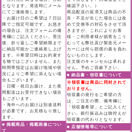
となります。発送時にメール
確認下さい。）
にてご連絡致します。
商品配送の延滞又は商品の不
・お届け日のご希望は７日以
良・不足が生じた場合には改
降でご指定可能です。お急ぎ
めて交換等の対応をさせて頂
の場合は、注文フォームの備
きますが、これによりお客
考欄にご記入ください。受注
様・ご利用者様が損害をこう
後、折り返しご希望納期まで
むっても弊社及び製造元メー
に納品可能かご連絡差し上げ
カーには何ら賠償の責を負わ
ます。※希望日時はお約束す
ないものとします。
る物ではございません。また
注文後のキャンセルは承れま
時間帯指定はお届け地域や状
せん。予めご容赦下さい。
況によりご希望に添えない場
■ 納品書・領収書について
合もございます。
※領収書は商品に同封されて
・日曜・祝日お届け、また夜
おりません。
間配送はお受付できない場合
領収書の発行をご希望の方
もございます。
は、ご注文の際、備考欄に
・海外へのお届けは別途送料
「領収書希望」とご記入くだ
が必要です。お見積もり致し
さい。銀行振込みは御控えが
ます。
領収書の代わりとなります。
■ 掲載商品・掲載画像につい
■ 店舗情報等について
て