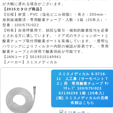
が大幅に遅れる場合がございます。
【2015カタログ商品】
【仕様】材質：PVC（塩化ビニル樹脂）・長さ：200mm・
放射線滅菌済・専用酸素チューブ・入数：1箱（20本入）・
型番：100/575/022
【特長】自発呼吸用で、頻回な吸引・補助的酸素投与を必要
とされる方に適しています。・ドア式のサクションポートと
酸素チューブ取付用酸素ポートを装備しています。・透明な
ハウジングによりフィルター内部の確認が容易です。・専用
酸素チューブとの併用で酸素供給が可能です。
【JANコード】5019315149941
【メーカー】スミスメディカル
スミスメディカル 8-5718-
11 人工鼻（サーモベントＴ
２）用 専用酸素チューブ ｻﾝ
ｿﾁｭ-ﾌﾞ 100/575/022
XJ130238 1箱（20本入）
[箱] スミスメディカルの見積
依頼はこちら