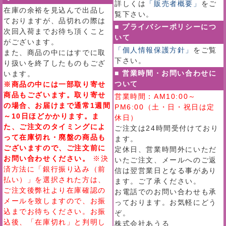
詳しくは
「販売者概要」
をご
在庫の余裕を見込んで出品し
覧下さい。
ておりますが、品切れの際は
■ プライバシーポリシーにつ
次回入荷までお待ち頂くこと
いて
がございます。
「個人情報保護方針」
をご覧
また、商品の中にはすでに取
下さい。
り扱いを終了したものもござ
■ 営業時間・お問い合わせに
います。
ついて
※商品の中には一部取り寄せ
商品もございます。取り寄せ
営業時間：AM10:00～
の場合、お届けまで通常1週間
PM6:00（土・日・祝日は定
～10日ほどかかります。ま
休日）
た、ご注文のタイミングによ
ご注文は24時間受付けており
って在庫切れ・廃盤の商品も
ます。
ございますので、ご注文前に
定休日、営業時間外にいただ
お問い合わせください。
※決
いたご注文、メールへのご返
済方法に「銀行振り込み（前
信は翌営業日となる事があり
払い）」を選択された方は、
ます。ご了承ください。
ご注文後弊社より在庫確認の
お電話でのお問い合わせも承
メールを致しますので、お振
っております。お気軽にどう
込までお待ちください。お振
ぞ。
込後、「在庫切れ」と判明し
株式会社あうる