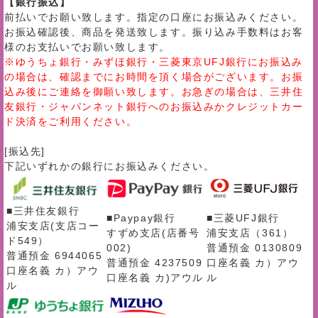
【銀行振込】
前払いでお願い致します。指定の口座にお振込みください。
お振込確認後、商品を発送致します。振り込み手数料はお客
様のお支払いでお願い致します。
※ゆうちょ銀行・みずほ銀行・三菱東京UFJ銀行にお振込み
の場合は、確認までにお時間を頂く場合がございます。お振
込み後にご連絡を御願い致します。お急ぎの場合は、三井住
友銀行・ジャパンネット銀行へのお振込みかクレジットカー
ド決済をご利用ください。
[振込先]
下記いずれかの銀行にお振込みください。
■三井住友銀行
■Paypay銀行
■三菱UFJ銀行
浦安支店(支店コー
すずめ支店(店番号
浦安支店（361）
ド549）
002)
普通預金 0130809
普通預金 6944065
普通預金 4237509
口座名義 カ）アウ
口座名義 カ）アウ
口座名義 カ)アウル
ル
ル