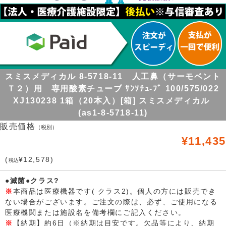
スミスメディカル 8-5718-11 人工鼻（サーモベント
Ｔ２）用 専用酸素チューブ ｻﾝｿﾁｭ-ﾌﾞ 100/575/022
XJ130238 1箱（20本入）[箱] スミスメディカル
(as1-8-5718-11)
販売価格
（税別）
¥11,435
(
¥12,578)
税込
●滅菌●クラス?
※
本商品は医療機器です( クラス2)。個人の方には販売でき
ない場合がございます。ご注文の際は、必ず、ご使用になる
医療機関または施設名を備考欄にご記入ください。
※
【納期】約6日（※納期は目安です。欠品等により、納期