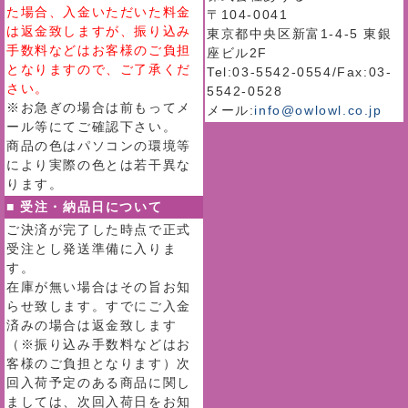
た場合、入金いただいた料金
〒104-0041
は返金致しますが、振り込み
東京都中央区新富1-4-5 東銀
手数料などはお客様のご負担
座ビル2F
となりますので、ご了承くだ
Tel:03-5542-0554/Fax:03-
さい。
5542-0528
※お急ぎの場合は前もってメ
メール:
info@owlowl.co.jp
ール等にてご確認下さい。
商品の色はパソコンの環境等
により実際の色とは若干異な
ります。
■ 受注・納品日について
ご決済が完了した時点で正式
受注とし発送準備に入りま
す。
在庫が無い場合はその旨お知
らせ致します。すでにご入金
済みの場合は返金致します
（※振り込み手数料などはお
客様のご負担となります）次
回入荷予定のある商品に関し
ましては、次回入荷日をお知