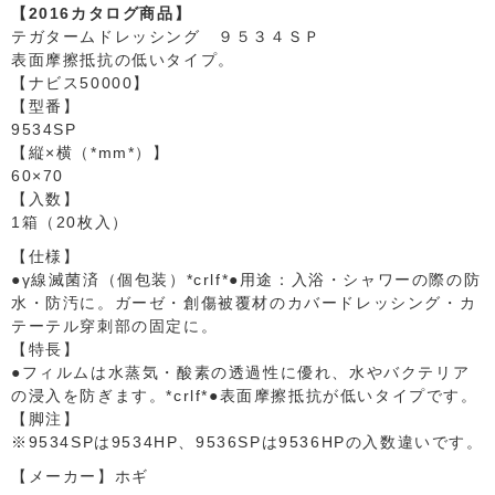
【2016カタログ商品】
テガタームドレッシング ９５３４ＳＰ
表面摩擦抵抗の低いタイプ。
【ナビス50000】
【型番】
9534SP
【縦×横（*mm*）】
60×70
【入数】
1箱（20枚入）
【仕様】
●γ線滅菌済（個包装）*crlf*●用途：入浴・シャワーの際の防
水・防汚に。ガーゼ・創傷被覆材のカバードレッシング・カ
テーテル穿刺部の固定に。
【特長】
●フィルムは水蒸気・酸素の透過性に優れ、水やバクテリア
の浸入を防ぎます。*crlf*●表面摩擦抵抗が低いタイプです。
【脚注】
※9534SPは9534HP、9536SPは9536HPの入数違いです。
【メーカー】ホギ