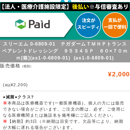
スリーエム 0-6809-01 テガダームＴＭＨＰトランス
ペアレントドレッシング ９５３４ＳＰ ６０×７０ｍ
ｍ[箱](as1-0-6809-01) (as1-0-6809-01)
販売価格
（税別）
¥2,000
(
¥2,200)
税込
●滅菌●クラス?
※
本商品は医療機器です(一般医療機器)。個人の方には販売
できない場合がございます。ご注文の際は、必ず、ご使用に
なる医療機関または施設名を備考欄にご記入ください。
※
【納期】約3日（※納期は目安です。欠品等により、納期
が大幅に遅れる場合がございます。