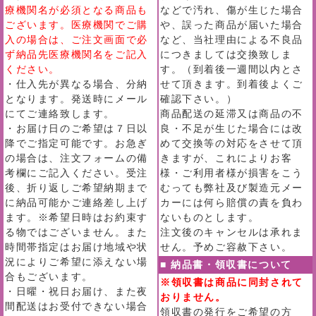
療機関名が必須となる商品も
などで汚れ、傷が生じた場合
ございます。医療機関でご購
や、誤った商品が届いた場合
入の場合は、ご注文画面で必
など、当社理由による不良品
ず納品先医療機関名をご記入
につきましては交換致しま
ください。
す。（到着後一週間以内とさ
・仕入先が異なる場合、分納
せて頂きます。到着後よくご
となります。発送時にメール
確認下さい。）
にてご連絡致します。
商品配送の延滞又は商品の不
・お届け日のご希望は７日以
良・不足が生じた場合には改
降でご指定可能です。お急ぎ
めて交換等の対応をさせて頂
の場合は、注文フォームの備
きますが、これによりお客
考欄にご記入ください。受注
様・ご利用者様が損害をこう
後、折り返しご希望納期まで
むっても弊社及び製造元メー
に納品可能かご連絡差し上げ
カーには何ら賠償の責を負わ
ます。※希望日時はお約束す
ないものとします。
る物ではございません。また
注文後のキャンセルは承れま
時間帯指定はお届け地域や状
せん。予めご容赦下さい。
況によりご希望に添えない場
■ 納品書・領収書について
合もございます。
※領収書は商品に同封されて
・日曜・祝日お届け、また夜
おりません。
間配送はお受付できない場合
領収書の発行をご希望の方