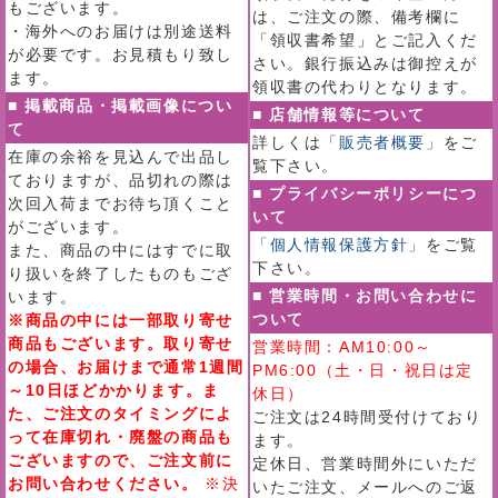
もございます。
は、ご注文の際、備考欄に
・海外へのお届けは別途送料
「領収書希望」とご記入くだ
が必要です。お見積もり致し
さい。銀行振込みは御控えが
ます。
領収書の代わりとなります。
■ 掲載商品・掲載画像につい
■ 店舗情報等について
て
詳しくは
「販売者概要」
をご
在庫の余裕を見込んで出品し
覧下さい。
ておりますが、品切れの際は
■ プライバシーポリシーにつ
次回入荷までお待ち頂くこと
いて
がございます。
「個人情報保護方針」
をご覧
また、商品の中にはすでに取
下さい。
り扱いを終了したものもござ
■ 営業時間・お問い合わせに
います。
ついて
※商品の中には一部取り寄せ
商品もございます。取り寄せ
営業時間：AM10:00～
の場合、お届けまで通常1週間
PM6:00（土・日・祝日は定
～10日ほどかかります。ま
休日）
た、ご注文のタイミングによ
ご注文は24時間受付けており
って在庫切れ・廃盤の商品も
ます。
ございますので、ご注文前に
定休日、営業時間外にいただ
お問い合わせください。
※決
いたご注文、メールへのご返