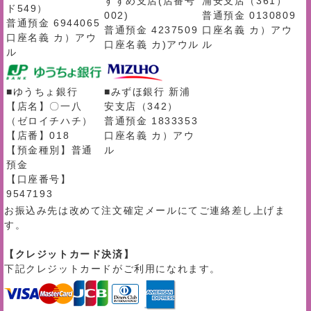
すずめ支店(店番号
浦安支店（361）
ド549）
002)
普通預金 0130809
普通預金 6944065
普通預金 4237509
口座名義 カ）アウ
口座名義 カ）アウ
口座名義 カ)アウル
ル
ル
■ゆうちょ銀行
■みずほ銀行 新浦
【店名】〇一八
安支店（342）
（ゼロイチハチ）
普通預金 1833353
【店番】018
口座名義 カ）アウ
【預金種別】普通
ル
預金
【口座番号】
9547193
お振込み先は改めて注文確定メールにてご連絡差し上げま
す。
【クレジットカード決済】
下記クレジットカードがご利用になれます。