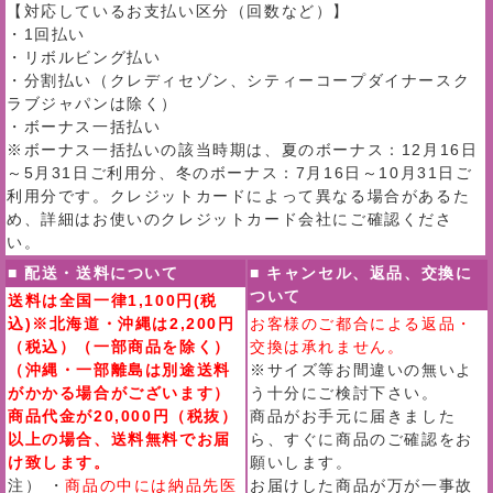
【対応しているお支払い区分（回数など）】
・1回払い
・リボルビング払い
・分割払い（クレディセゾン、シティーコープダイナースク
ラブジャパンは除く）
・ボーナス一括払い
※ボーナス一括払いの該当時期は、夏のボーナス：12月16日
～5月31日ご利用分、冬のボーナス：7月16日～10月31日ご
利用分です。クレジットカードによって異なる場合があるた
め、詳細はお使いのクレジットカード会社にご確認くださ
い。
■ 配送・送料について
■ キャンセル、返品、交換に
ついて
送料は全国一律1,100円(税
込)※北海道・沖縄は2,200円
お客様のご都合による返品・
（税込）（一部商品を除く）
交換は承れません。
（沖縄・一部離島は別途送料
※サイズ等お間違いの無いよ
がかかる場合がございます）
う十分にご検討下さい。
商品代金が20,000円（税抜）
商品がお手元に届きました
以上の場合、送料無料でお届
ら、すぐに商品のご確認をお
け致します。
願いします。
注） ・
商品の中には納品先医
お届けした商品が万が一事故