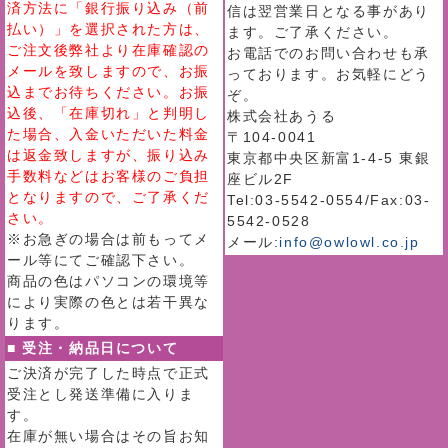
済方法に「銀行振り込み（前
信は翌営業日となる事があり
払い）」を選択された方は、
ます。ご了承ください。
ご注文後弊社より在庫確認の
お電話でのお問い合わせも承
メールを致しますので、お振
っております。お気軽にどう
込までお待ちください。お振
ぞ。
込後、「在庫切れ」と判明し
株式会社あうる
た場合、入金いただいた料金
〒104-0041
は返金致しますが、振り込み
東京都中央区新富1-4-5 東銀
手数料などはお客様のご負担
座ビル2F
となりますので、ご了承くだ
Tel:03-5542-0554/Fax:03-
さい。
5542-0528
※お急ぎの場合は前もってメ
メール:
info@owlowl.co.jp
ール等にてご確認下さい。
商品の色はパソコンの環境等
により実際の色とは若干異な
ります。
■ 受注・納品日について
ご決済が完了した時点で正式
受注とし発送準備に入りま
す。
在庫が無い場合はその旨お知