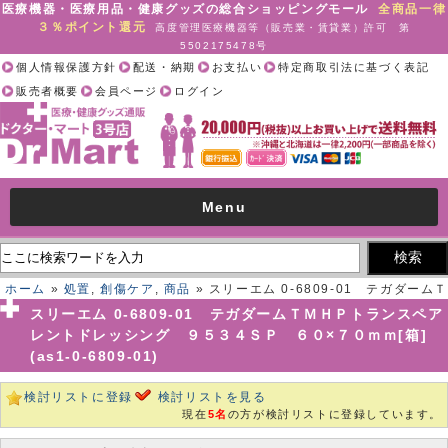
医療機器・医療用品・健康グッズの総合ショッピングモール
全商品一律
３％ポイント還元
高度管理医療機器等（販売業・賃貸業）許可 第
5502175478号
個人情報保護方針
配送・納期
お支払い
特定商取引法に基づく表記
販売者概要
会員ページ
ログイン
Menu
ホーム
»
処置
,
創傷ケア
,
商品
» スリーエム 0-6809-01 テガダームＴ
ＭＨＰトランスペアレントドレッシング ９５３４ＳＰ ６０×７０ｍｍ
スリーエム 0-6809-01 テガダームＴＭＨＰトランスペア
[箱](as1-0-6809-01)
レントドレッシング ９５３４ＳＰ ６０×７０ｍｍ[箱]
(as1-0-6809-01)
検討リストに登録
検討リストを見る
現在
5名
の方が検討リストに登録しています。