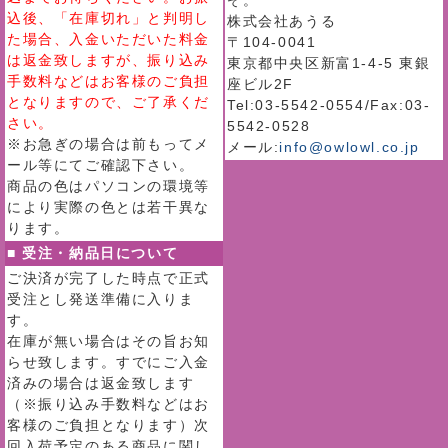
ぞ。
込後、「在庫切れ」と判明し
株式会社あうる
た場合、入金いただいた料金
〒104-0041
は返金致しますが、振り込み
東京都中央区新富1-4-5 東銀
手数料などはお客様のご負担
座ビル2F
となりますので、ご了承くだ
Tel:03-5542-0554/Fax:03-
さい。
5542-0528
※お急ぎの場合は前もってメ
メール:
info@owlowl.co.jp
ール等にてご確認下さい。
商品の色はパソコンの環境等
により実際の色とは若干異な
ります。
■ 受注・納品日について
ご決済が完了した時点で正式
受注とし発送準備に入りま
す。
在庫が無い場合はその旨お知
らせ致します。すでにご入金
済みの場合は返金致します
（※振り込み手数料などはお
客様のご負担となります）次
回入荷予定のある商品に関し