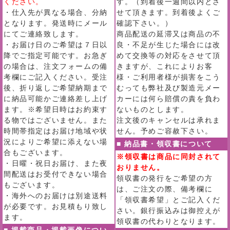
ください。
す。（到着後一週間以内とさ
・仕入先が異なる場合、分納
せて頂きます。到着後よくご
となります。発送時にメール
確認下さい。）
にてご連絡致します。
商品配送の延滞又は商品の不
・お届け日のご希望は７日以
良・不足が生じた場合には改
降でご指定可能です。お急ぎ
めて交換等の対応をさせて頂
の場合は、注文フォームの備
きますが、これによりお客
考欄にご記入ください。受注
様・ご利用者様が損害をこう
後、折り返しご希望納期まで
むっても弊社及び製造元メー
に納品可能かご連絡差し上げ
カーには何ら賠償の責を負わ
ます。※希望日時はお約束す
ないものとします。
る物ではございません。また
注文後のキャンセルは承れま
時間帯指定はお届け地域や状
せん。予めご容赦下さい。
況によりご希望に添えない場
■ 納品書・領収書について
合もございます。
※領収書は商品に同封されて
・日曜・祝日お届け、また夜
おりません。
間配送はお受付できない場合
領収書の発行をご希望の方
もございます。
は、ご注文の際、備考欄に
・海外へのお届けは別途送料
「領収書希望」とご記入くだ
が必要です。お見積もり致し
さい。銀行振込みは御控えが
ます。
領収書の代わりとなります。