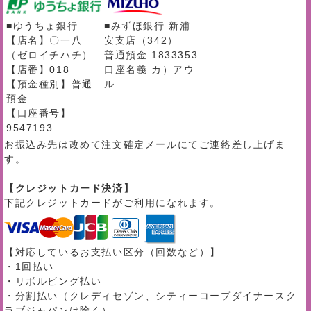
■ゆうちょ銀行
■みずほ銀行 新浦
【店名】〇一八
安支店（342）
（ゼロイチハチ）
普通預金 1833353
【店番】018
口座名義 カ）アウ
【預金種別】普通
ル
預金
【口座番号】
9547193
お振込み先は改めて注文確定メールにてご連絡差し上げま
す。
【クレジットカード決済】
下記クレジットカードがご利用になれます。
【対応しているお支払い区分（回数など）】
・1回払い
・リボルビング払い
・分割払い（クレディセゾン、シティーコープダイナースク
ラブジャパンは除く）