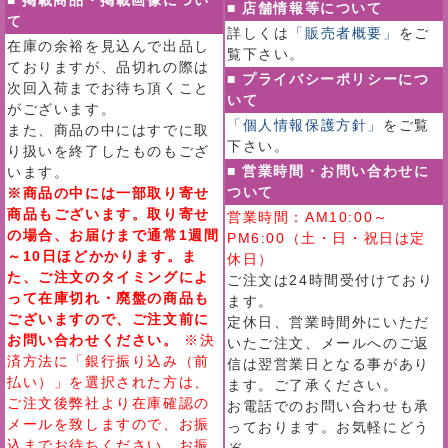
■ 掲載商品・掲載画像につい
■ 店舗情報等について
て
詳しくは
「販売者概要」
をご
在庫の余裕を見込んで出品し
覧下さい。
ておりますが、品切れの際は
■ プライバシーポリシーにつ
次回入荷までお待ち頂くこと
いて
がございます。
「個人情報保護方針」
をご覧
また、商品の中にはすでに取
下さい。
り扱いを終了したものもござ
■ 営業時間・お問い合わせに
います。
ついて
※商品の中には一部取り寄せ
商品もございます。取り寄せ
営業時間：AM10:00～
の場合、お届けまで通常1週間
PM6:00（土・日・祝日は定
～10日ほどかかります。ま
休日）
た、ご注文のタイミングによ
ご注文は24時間受付けており
って在庫切れ・廃盤の商品も
ます。
ございますので、ご注文前に
定休日、営業時間外にいただ
お問い合わせください。
※決
いたご注文、メールへのご返
済方法に「銀行振り込み（前
信は翌営業日となる事があり
払い）」を選択された方は、
ます。ご了承ください。
ご注文後弊社より在庫確認の
お電話でのお問い合わせも承
メールを致しますので、お振
っております。お気軽にどう
込までお待ちください。お振