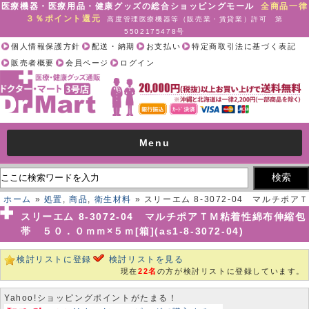
医療機器・医療用品・健康グッズの総合ショッピングモール
全商品一律
３％ポイント還元
高度管理医療機器等（販売業・賃貸業）許可 第
5502175478号
個人情報保護方針
配送・納期
お支払い
特定商取引法に基づく表記
販売者概要
会員ページ
ログイン
Menu
ホーム
»
処置
,
商品
,
衛生材料
» スリーエム 8-3072-04 マルチポアＴ
Ｍ粘着性綿布伸縮包帯 ５０．０ｍｍ×５ｍ[箱](as1-8-3072-04)
スリーエム 8-3072-04 マルチポアＴＭ粘着性綿布伸縮包
帯 ５０．０ｍｍ×５ｍ[箱](as1-8-3072-04)
検討リストに登録
検討リストを見る
現在
22名
の方が検討リストに登録しています。
Yahoo!ショッピングポイントがたまる！