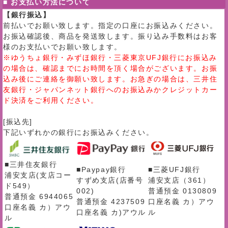
■ お支払い方法について
【銀行振込】
前払いでお願い致します。指定の口座にお振込みください。
お振込確認後、商品を発送致します。振り込み手数料はお客
様のお支払いでお願い致します。
※ゆうちょ銀行・みずほ銀行・三菱東京UFJ銀行にお振込み
の場合は、確認までにお時間を頂く場合がございます。お振
込み後にご連絡を御願い致します。お急ぎの場合は、三井住
友銀行・ジャパンネット銀行へのお振込みかクレジットカー
ド決済をご利用ください。
[振込先]
下記いずれかの銀行にお振込みください。
■三井住友銀行
■Paypay銀行
■三菱UFJ銀行
浦安支店(支店コー
すずめ支店(店番号
浦安支店（361）
ド549）
002)
普通預金 0130809
普通預金 6944065
普通預金 4237509
口座名義 カ）アウ
口座名義 カ）アウ
口座名義 カ)アウル
ル
ル