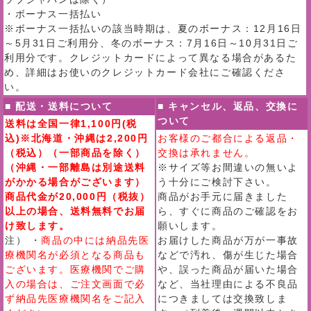
・ボーナス一括払い
※ボーナス一括払いの該当時期は、夏のボーナス：12月16日
～5月31日ご利用分、冬のボーナス：7月16日～10月31日ご
利用分です。クレジットカードによって異なる場合があるた
め、詳細はお使いのクレジットカード会社にご確認くださ
い。
■ 配送・送料について
■ キャンセル、返品、交換に
ついて
送料は全国一律1,100円(税
込)※北海道・沖縄は2,200円
お客様のご都合による返品・
（税込）（一部商品を除く）
交換は承れません。
（沖縄・一部離島は別途送料
※サイズ等お間違いの無いよ
がかかる場合がございます）
う十分にご検討下さい。
商品代金が20,000円（税抜）
商品がお手元に届きました
以上の場合、送料無料でお届
ら、すぐに商品のご確認をお
け致します。
願いします。
注） ・
商品の中には納品先医
お届けした商品が万が一事故
療機関名が必須となる商品も
などで汚れ、傷が生じた場合
ございます。医療機関でご購
や、誤った商品が届いた場合
入の場合は、ご注文画面で必
など、当社理由による不良品
ず納品先医療機関名をご記入
につきましては交換致しま