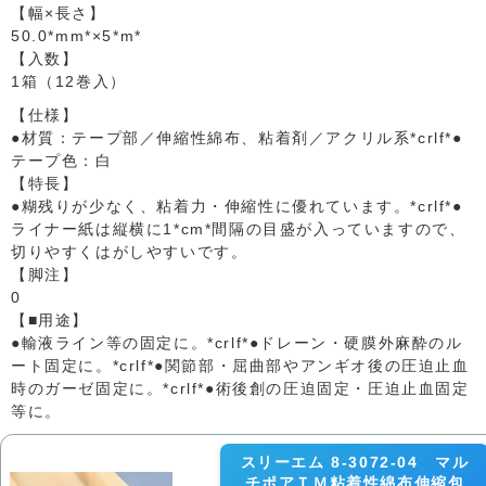
【幅×長さ】
50.0*mm*×5*m*
【入数】
1箱（12巻入）
【仕様】
●材質：テープ部／伸縮性綿布、粘着剤／アクリル系*crlf*●
テープ色：白
【特長】
●糊残りが少なく、粘着力・伸縮性に優れています。*crlf*●
ライナー紙は縦横に1*cm*間隔の目盛が入っていますので、
切りやすくはがしやすいです。
【脚注】
0
【■用途】
●輸液ライン等の固定に。*crlf*●ドレーン・硬膜外麻酔のル
ート固定に。*crlf*●関節部・屈曲部やアンギオ後の圧迫止血
時のガーゼ固定に。*crlf*●術後創の圧迫固定・圧迫止血固定
等に。
スリーエム 8-3072-04 マル
チポアＴＭ粘着性綿布伸縮包