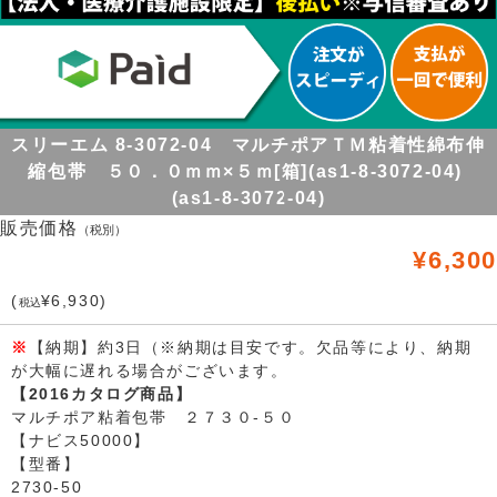
スリーエム 8-3072-04 マルチポアＴＭ粘着性綿布伸
縮包帯 ５０．０ｍｍ×５ｍ[箱](as1-8-3072-04)
(as1-8-3072-04)
販売価格
（税別）
¥6,300
(
¥6,930)
税込
※
【納期】約3日（※納期は目安です。欠品等により、納期
が大幅に遅れる場合がございます。
【2016カタログ商品】
マルチポア粘着包帯 ２７３０-５０
【ナビス50000】
【型番】
2730-50