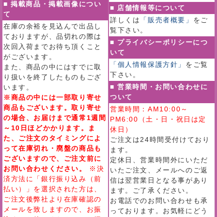
■ 掲載商品・掲載画像につい
■ 店舗情報等について
て
詳しくは
「販売者概要」
をご
在庫の余裕を見込んで出品し
覧下さい。
ておりますが、品切れの際は
■ プライバシーポリシーにつ
次回入荷までお待ち頂くこと
いて
がございます。
「個人情報保護方針」
をご覧
また、商品の中にはすでに取
下さい。
り扱いを終了したものもござ
■ 営業時間・お問い合わせに
います。
ついて
※商品の中には一部取り寄せ
商品もございます。取り寄せ
営業時間：AM10:00～
の場合、お届けまで通常1週間
PM6:00（土・日・祝日は定
～10日ほどかかります。ま
休日）
た、ご注文のタイミングによ
ご注文は24時間受付けており
って在庫切れ・廃盤の商品も
ます。
ございますので、ご注文前に
定休日、営業時間外にいただ
お問い合わせください。
※決
いたご注文、メールへのご返
済方法に「銀行振り込み（前
信は翌営業日となる事があり
払い）」を選択された方は、
ます。ご了承ください。
ご注文後弊社より在庫確認の
お電話でのお問い合わせも承
メールを致しますので、お振
っております。お気軽にどう