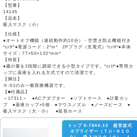
【型番】
14145
【品名】
吸入マスク（小）
【仕様】
●オートオフ機能（連続動作約10分）・空焚き防止機能付き
*crlf*●電源コード：2*m* 2Pプラグ（充電式）*crlf*●本体
サイズ：77×50×132*mm*
【特長】
●霧の量を3段階に調節できる小型タイプです。*crlf*●専用カ
ップに薬液を入れる方式ですので清潔です。
【脚注】
※-01のみ一般医療機器です。
【■付属品】
＜17311＞ ●ACアダプター ●ソフトケース ●計量カッ
プ ●薬液カップ×5個 ●マウスノズル ●ノーズピース ●
吸入マスク（大・小） ●延長ホース
トップ 8-7844-15 超音波式
ネブライザー（ＴＵ−Ｎ１０