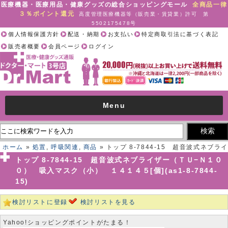
医療機器・医療用品・健康グッズの総合ショッピングモール
全商品一律
３％ポイント還元
高度管理医療機器等（販売業・賃貸業）許可 第
5502175478号
個人情報保護方針
配送・納期
お支払い
特定商取引法に基づく表記
販売者概要
会員ページ
ログイン
Menu
ホーム
»
処置
,
呼吸関連
,
商品
» トップ 8-7844-15 超音波式ネブライ
ザー（ＴＵ−Ｎ１００） 吸入マスク（小） １４１４５[個](as1-8-
トップ 8-7844-15 超音波式ネブライザー（ＴＵ−Ｎ１０
7844-15)
０） 吸入マスク（小） １４１４５[個](as1-8-7844-
15)
検討リストに登録
検討リストを見る
Yahoo!ショッピングポイントがたまる！