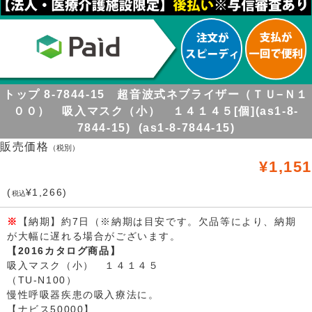
トップ 8-7844-15 超音波式ネブライザー（ＴＵ−Ｎ１
００） 吸入マスク（小） １４１４５[個](as1-8-
7844-15) (as1-8-7844-15)
販売価格
（税別）
¥1,151
(
¥1,266)
税込
※
【納期】約7日（※納期は目安です。欠品等により、納期
が大幅に遅れる場合がございます。
【2016カタログ商品】
吸入マスク（小） １４１４５
（TU-N100）
慢性呼吸器疾患の吸入療法に。
【ナビス50000】