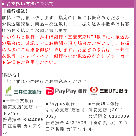
■ お支払い方法について
【銀行振込】
前払いでお願い致します。指定の口座にお振込みください。
お振込確認後、商品を発送致します。振り込み手数料はお客
様のお支払いでお願い致します。
※ゆうちょ銀行・みずほ銀行・三菱東京UFJ銀行にお振込み
の場合は、確認までにお時間を頂く場合がございます。お振
込み後にご連絡を御願い致します。お急ぎの場合は、三井住
友銀行・ジャパンネット銀行へのお振込みかクレジットカー
ド決済をご利用ください。
[振込先]
下記いずれかの銀行にお振込みください。
■三井住友銀行
■Paypay銀行
■三菱UFJ銀行
浦安支店(支店コー
すずめ支店(店番号
浦安支店（361）
ド549）
002)
普通預金 0130809
普通預金 6944065
普通預金 4237509
口座名義 カ）アウ
口座名義 カ）アウ
口座名義 カ)アウル
ル
ル