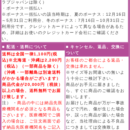
ラブジャパンは除く）
・ボーナス一括払い
※ボーナス一括払いの該当時期は、夏のボーナス：12月16日
～5月31日ご利用分、冬のボーナス：7月16日～10月31日ご
利用分です。クレジットカードによって異なる場合があるた
め、詳細はお使いのクレジットカード会社にご確認くださ
い。
■ 配送・送料について
■ キャンセル、返品、交換に
ついて
送料は全国一律1,100円(税
込)※北海道・沖縄は2,200円
お客様のご都合による返品・
（税込）（一部商品を除く）
交換は承れません。
（沖縄・一部離島は別途送料
※サイズ等お間違いの無いよ
がかかる場合がございます）
う十分にご検討下さい。
商品代金が20,000円（税抜）
商品がお手元に届きました
以上の場合、送料無料でお届
ら、すぐに商品のご確認をお
け致します。
願いします。
注） ・
商品の中には納品先医
お届けした商品が万が一事故
療機関名が必須となる商品も
などで汚れ、傷が生じた場合
ございます。医療機関でご購
や、誤った商品が届いた場合
入の場合は、ご注文画面で必
など、当社理由による不良品
ず納品先医療機関名をご記入
につきましては交換致しま