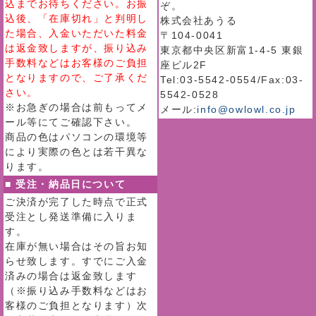
込までお待ちください。お振
ぞ。
込後、「在庫切れ」と判明し
株式会社あうる
た場合、入金いただいた料金
〒104-0041
は返金致しますが、振り込み
東京都中央区新富1-4-5 東銀
手数料などはお客様のご負担
座ビル2F
となりますので、ご了承くだ
Tel:03-5542-0554/Fax:03-
さい。
5542-0528
※お急ぎの場合は前もってメ
メール:
info@owlowl.co.jp
ール等にてご確認下さい。
商品の色はパソコンの環境等
により実際の色とは若干異な
ります。
■ 受注・納品日について
ご決済が完了した時点で正式
受注とし発送準備に入りま
す。
在庫が無い場合はその旨お知
らせ致します。すでにご入金
済みの場合は返金致します
（※振り込み手数料などはお
客様のご負担となります）次