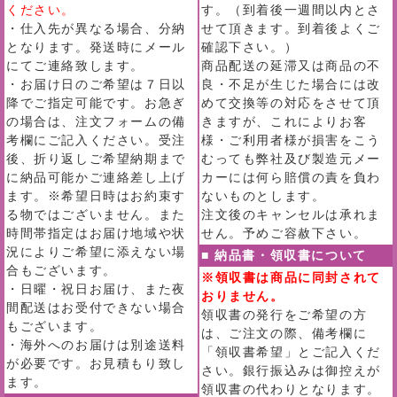
ください。
す。（到着後一週間以内とさ
・仕入先が異なる場合、分納
せて頂きます。到着後よくご
となります。発送時にメール
確認下さい。）
にてご連絡致します。
商品配送の延滞又は商品の不
・お届け日のご希望は７日以
良・不足が生じた場合には改
降でご指定可能です。お急ぎ
めて交換等の対応をさせて頂
の場合は、注文フォームの備
きますが、これによりお客
考欄にご記入ください。受注
様・ご利用者様が損害をこう
後、折り返しご希望納期まで
むっても弊社及び製造元メー
に納品可能かご連絡差し上げ
カーには何ら賠償の責を負わ
ます。※希望日時はお約束す
ないものとします。
る物ではございません。また
注文後のキャンセルは承れま
時間帯指定はお届け地域や状
せん。予めご容赦下さい。
況によりご希望に添えない場
■ 納品書・領収書について
合もございます。
※領収書は商品に同封されて
・日曜・祝日お届け、また夜
おりません。
間配送はお受付できない場合
領収書の発行をご希望の方
もございます。
は、ご注文の際、備考欄に
・海外へのお届けは別途送料
「領収書希望」とご記入くだ
が必要です。お見積もり致し
さい。銀行振込みは御控えが
ます。
領収書の代わりとなります。