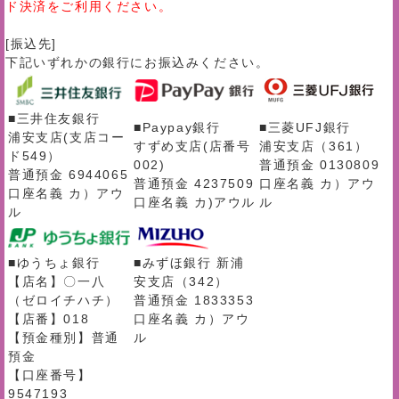
ド決済をご利用ください。
[振込先]
下記いずれかの銀行にお振込みください。
■三井住友銀行
■Paypay銀行
■三菱UFJ銀行
浦安支店(支店コー
すずめ支店(店番号
浦安支店（361）
ド549）
002)
普通預金 0130809
普通預金 6944065
普通預金 4237509
口座名義 カ）アウ
口座名義 カ）アウ
口座名義 カ)アウル
ル
ル
■ゆうちょ銀行
■みずほ銀行 新浦
【店名】〇一八
安支店（342）
（ゼロイチハチ）
普通預金 1833353
【店番】018
口座名義 カ）アウ
【預金種別】普通
ル
預金
【口座番号】
9547193