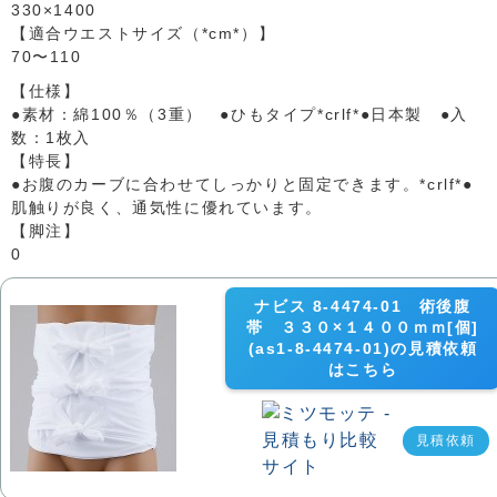
330×1400
【適合ウエストサイズ（*cm*）】
70〜110
【仕様】
●素材：綿100％（3重） ●ひもタイプ*crlf*●日本製 ●入
数：1枚入
【特長】
●お腹のカーブに合わせてしっかりと固定できます。*crlf*●
肌触りが良く、通気性に優れています。
【脚注】
0
ナビス 8-4474-01 術後腹
帯 ３３０×１４００ｍｍ[個]
(as1-8-4474-01)の見積依頼
はこちら
見積依頼