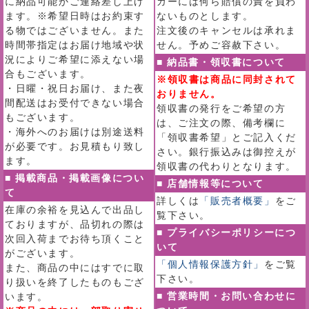
に納品可能かご連絡差し上げ
カーには何ら賠償の責を負わ
ます。※希望日時はお約束す
ないものとします。
る物ではございません。また
注文後のキャンセルは承れま
時間帯指定はお届け地域や状
せん。予めご容赦下さい。
況によりご希望に添えない場
■ 納品書・領収書について
合もございます。
※領収書は商品に同封されて
・日曜・祝日お届け、また夜
おりません。
間配送はお受付できない場合
領収書の発行をご希望の方
もございます。
は、ご注文の際、備考欄に
・海外へのお届けは別途送料
「領収書希望」とご記入くだ
が必要です。お見積もり致し
さい。銀行振込みは御控えが
ます。
領収書の代わりとなります。
■ 掲載商品・掲載画像につい
■ 店舗情報等について
て
詳しくは
「販売者概要」
をご
在庫の余裕を見込んで出品し
覧下さい。
ておりますが、品切れの際は
■ プライバシーポリシーにつ
次回入荷までお待ち頂くこと
いて
がございます。
「個人情報保護方針」
をご覧
また、商品の中にはすでに取
下さい。
り扱いを終了したものもござ
■ 営業時間・お問い合わせに
います。