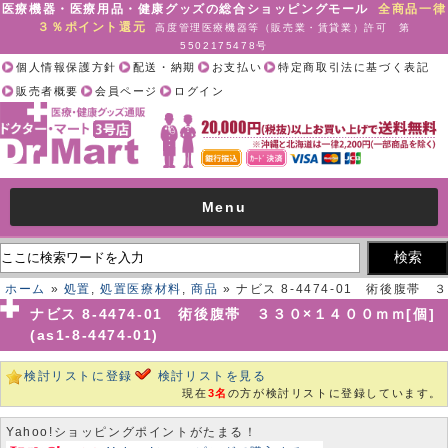
医療機器・医療用品・健康グッズの総合ショッピングモール
全商品一律
３％ポイント還元
高度管理医療機器等（販売業・賃貸業）許可 第
5502175478号
個人情報保護方針
配送・納期
お支払い
特定商取引法に基づく表記
販売者概要
会員ページ
ログイン
Menu
ホーム
»
処置
,
処置医療材料
,
商品
» ナビス 8-4474-01 術後腹帯 ３
３０×１４００ｍｍ[個](as1-8-4474-01)
ナビス 8-4474-01 術後腹帯 ３３０×１４００ｍｍ[個]
(as1-8-4474-01)
検討リストに登録
検討リストを見る
現在
3名
の方が検討リストに登録しています。
Yahoo!ショッピングポイントがたまる！