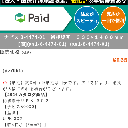
ナビス 8-4474-01 術後腹帯 ３３０×１４００ｍｍ
[個](as1-8-4474-01) (as1-8-4474-01)
販売価格
（税別）
¥865
(
¥951)
税込
※
【納期】約3日（※納期は目安です。欠品等により、納期
が大幅に遅れる場合がございます。
【2016カタログ商品】
術後腹帯ＵＰＫ-３０２
【ナビス50000】
【型番】
UPK-302
【幅×長さ（*mm*）】