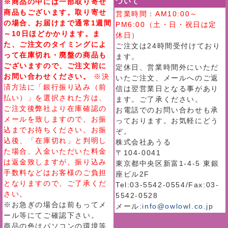
ついて
※商品の中には一部取り寄せ
商品もございます。取り寄せ
営業時間：AM10:00～
の場合、お届けまで通常1週間
PM6:00（土・日・祝日は定
～10日ほどかかります。ま
休日）
た、ご注文のタイミングによ
ご注文は24時間受付けており
って在庫切れ・廃盤の商品も
ます。
ございますので、ご注文前に
定休日、営業時間外にいただ
お問い合わせください。
※決
いたご注文、メールへのご返
済方法に「銀行振り込み（前
信は翌営業日となる事があり
払い）」を選択された方は、
ます。ご了承ください。
ご注文後弊社より在庫確認の
お電話でのお問い合わせも承
メールを致しますので、お振
っております。お気軽にどう
込までお待ちください。お振
ぞ。
込後、「在庫切れ」と判明し
株式会社あうる
た場合、入金いただいた料金
〒104-0041
は返金致しますが、振り込み
東京都中央区新富1-4-5 東銀
手数料などはお客様のご負担
座ビル2F
となりますので、ご了承くだ
Tel:03-5542-0554/Fax:03-
さい。
5542-0528
※お急ぎの場合は前もってメ
メール:
info@owlowl.co.jp
ール等にてご確認下さい。
商品の色はパソコンの環境等