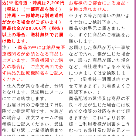
込)※北海道・沖縄は2,200円
お客様のご都合による返品・
（税込）（一部商品を除く）
交換は承れません。
（沖縄・一部離島は別途送料
※サイズ等お間違いの無いよ
がかかる場合がございます）
う十分にご検討下さい。
商品代金が20,000円（税抜）
商品がお手元に届きました
以上の場合、送料無料でお届
ら、すぐに商品のご確認をお
け致します。
願いします。
注） ・
商品の中には納品先医
お届けした商品が万が一事故
療機関名が必須となる商品も
などで汚れ、傷が生じた場合
ございます。医療機関でご購
や、誤った商品が届いた場合
入の場合は、ご注文画面で必
など、当社理由による不良品
ず納品先医療機関名をご記入
につきましては交換致しま
ください。
す。（到着後一週間以内とさ
・仕入先が異なる場合、分納
せて頂きます。到着後よくご
となります。発送時にメール
確認下さい。）
にてご連絡致します。
商品配送の延滞又は商品の不
・お届け日のご希望は７日以
良・不足が生じた場合には改
降でご指定可能です。お急ぎ
めて交換等の対応をさせて頂
の場合は、注文フォームの備
きますが、これによりお客
考欄にご記入ください。受注
様・ご利用者様が損害をこう
後、折り返しご希望納期まで
むっても弊社及び製造元メー