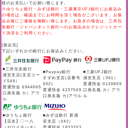
様のお支払いでお願い致します。
※ゆうちょ銀行・みずほ銀行・三菱東京UFJ銀行にお振込み
の場合は、確認までにお時間を頂く場合がございます。お振
込み後にご連絡を御願い致します。お急ぎの場合は、三井住
友銀行・ジャパンネット銀行へのお振込みかクレジットカー
ド決済をご利用ください。
[振込先]
下記いずれかの銀行にお振込みください。
■三井住友銀行
■Paypay銀行
■三菱UFJ銀行
浦安支店(支店コー
すずめ支店(店番号
浦安支店（361）
ド549）
002)
普通預金 0130809
普通預金 6944065
普通預金 4237509
口座名義 カ）アウ
口座名義 カ）アウ
口座名義 カ)アウル
ル
ル
■ゆうちょ銀行
■みずほ銀行 新浦
【店名】〇一八
安支店（342）
（ゼロイチハチ）
普通預金 1833353