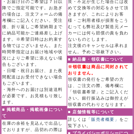
・お届け日のご希望は７日以
良・不足が生じた場合には改
降でご指定可能です。お急ぎ
めて交換等の対応をさせて頂
の場合は、注文フォームの備
きますが、これによりお客
考欄にご記入ください。受注
様・ご利用者様が損害をこう
後、折り返しご希望納期まで
むっても弊社及び製造元メー
に納品可能かご連絡差し上げ
カーには何ら賠償の責を負わ
ます。※希望日時はお約束す
ないものとします。
る物ではございません。また
注文後のキャンセルは承れま
時間帯指定はお届け地域や状
せん。予めご容赦下さい。
況によりご希望に添えない場
■ 納品書・領収書について
合もございます。
※領収書は商品に同封されて
・日曜・祝日お届け、また夜
おりません。
間配送はお受付できない場合
領収書の発行をご希望の方
もございます。
は、ご注文の際、備考欄に
・海外へのお届けは別途送料
「領収書希望」とご記入くだ
が必要です。お見積もり致し
さい。銀行振込みは御控えが
ます。
領収書の代わりとなります。
■ 掲載商品・掲載画像につい
■ 店舗情報等について
て
詳しくは
「販売者概要」
をご
在庫の余裕を見込んで出品し
覧下さい。
ておりますが、品切れの際は
■ プライバシーポリシーにつ