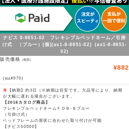
ナビス 8-8651-02 フレキシブルベッドネーム／引掛
け式 （ブルー）[個](as1-8-8651-02) (as1-8-8651-
02)
販売価格
（税別）
¥882
(
¥970)
税込
※
【納期】約3日（※納期は目安です。欠品等により、納期
が大幅に遅れる場合がございます。
【2016カタログ商品】
フレキシブルベッドネームＦＯＢ-Ｂブルー
（引掛け式）
ベッドフレームの形状に合わせた取り付けが可能
【ナビス50000】