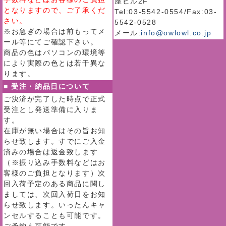
座ビル2F
となりますので、ご了承くだ
Tel:03-5542-0554/Fax:03-
さい。
5542-0528
※お急ぎの場合は前もってメ
メール:
info@owlowl.co.jp
ール等にてご確認下さい。
商品の色はパソコンの環境等
により実際の色とは若干異な
ります。
■ 受注・納品日について
ご決済が完了した時点で正式
受注とし発送準備に入りま
す。
在庫が無い場合はその旨お知
らせ致します。すでにご入金
済みの場合は返金致します
（※振り込み手数料などはお
客様のご負担となります）次
回入荷予定のある商品に関し
ましては、次回入荷日をお知
らせ致します。いったんキャ
ンセルすることも可能です。