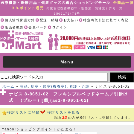
医療機器・医療用品・健康グッズの総合ショッピングモール
全商品一律
３％ポイント還元
高度管理医療機器等（販売業・賃貸業）許可 第
5502175478号
個人情報保護方針
配送・納期
お支払い
特定商取引法に基づく表記
販売者概要
会員ページ
ログイン
Menu
ホーム
»
商品
,
病室・居室(療養室)
,
看護・介護
» ナビス 8-8651-02
フレキシブルベッドネーム／引掛け式 （ブルー）[個](as1-8-8651-
ナビス 8-8651-02 フレキシブルベッドネーム／引掛け
02)
式 （ブルー）[個](as1-8-8651-02)
検討リストに登録
検討リストを見る
現在
2名
の方が検討リストに登録しています。
Yahoo!ショッピングポイントがたまる！