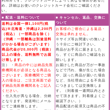
利用分です。クレジットカードによって異なる場合があるた
め、詳細はお使いのクレジットカード会社にご確認くださ
い。
■ 配送・送料について
■ キャンセル、返品、交換に
ついて
送料は全国一律1,100円(税
込)※北海道・沖縄は2,200円
お客様のご都合による返品・
（税込）（一部商品を除く）
交換は承れません。
（沖縄・一部離島は別途送料
※サイズ等お間違いの無いよ
がかかる場合がございます）
う十分にご検討下さい。
商品代金が20,000円（税抜）
商品がお手元に届きました
以上の場合、送料無料でお届
ら、すぐに商品のご確認をお
け致します。
願いします。
注） ・
商品の中には納品先医
お届けした商品が万が一事故
療機関名が必須となる商品も
などで汚れ、傷が生じた場合
ございます。医療機関でご購
や、誤った商品が届いた場合
入の場合は、ご注文画面で必
など、当社理由による不良品
ず納品先医療機関名をご記入
につきましては交換致しま
ください。
す。（到着後一週間以内とさ
・仕入先が異なる場合、分納
せて頂きます。到着後よくご
となります。発送時にメール
確認下さい。）
にてご連絡致します。
商品配送の延滞又は商品の不