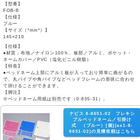
【型番】
FOB-B
【仕様】
ブルー
【サイズ（*mm*）】
145×210
【仕様】
●材質：布地／ナイロン100％、板部／アルミ、ポケット・
ネームカバー／PVC（塩化ビニル樹脂）
【特長】
●ベッドネーム上部にアルミ板が入っており簡単に曲がるの
で、丸パイプや角パイプなどベッドフレームの形状に合わせ
て掛けることができます。
【脚注】
※ベッドネーム用紙は別売です（0-835-31）。
ナビス 8-8651-02 フレキシ
ブルベッドネーム／引掛け
式 （ブルー）[個](as1-8-
8651-02)の見積依頼はこちら