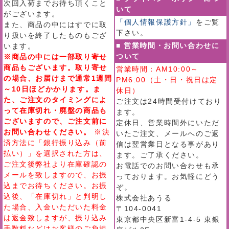
次回入荷までお待ち頂くこと
いて
がございます。
「個人情報保護方針」
をご覧
また、商品の中にはすでに取
下さい。
り扱いを終了したものもござ
■ 営業時間・お問い合わせに
います。
ついて
※商品の中には一部取り寄せ
商品もございます。取り寄せ
営業時間：AM10:00～
の場合、お届けまで通常1週間
PM6:00（土・日・祝日は定
～10日ほどかかります。ま
休日）
た、ご注文のタイミングによ
ご注文は24時間受付けており
って在庫切れ・廃盤の商品も
ます。
ございますので、ご注文前に
定休日、営業時間外にいただ
お問い合わせください。
※決
いたご注文、メールへのご返
済方法に「銀行振り込み（前
信は翌営業日となる事があり
払い）」を選択された方は、
ます。ご了承ください。
ご注文後弊社より在庫確認の
お電話でのお問い合わせも承
メールを致しますので、お振
っております。お気軽にどう
込までお待ちください。お振
ぞ。
込後、「在庫切れ」と判明し
株式会社あうる
た場合、入金いただいた料金
〒104-0041
は返金致しますが、振り込み
東京都中央区新富1-4-5 東銀
手数料などはお客様のご負担