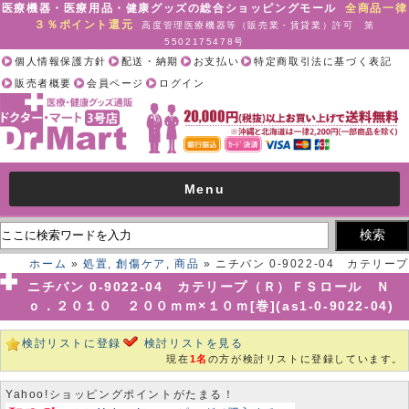
医療機器・医療用品・健康グッズの総合ショッピングモール
全商品一律
３％ポイント還元
高度管理医療機器等（販売業・賃貸業）許可 第
5502175478号
個人情報保護方針
配送・納期
お支払い
特定商取引法に基づく表記
販売者概要
会員ページ
ログイン
Menu
ホーム
»
処置
,
創傷ケア
,
商品
» ニチバン 0-9022-04 カテリープ
（Ｒ）ＦＳロール Ｎｏ．２０１０ ２００ｍｍ×１０ｍ[巻](as1-0-
ニチバン 0-9022-04 カテリープ（Ｒ）ＦＳロール Ｎ
9022-04)
ｏ．２０１０ ２００ｍｍ×１０ｍ[巻](as1-0-9022-04)
検討リストに登録
検討リストを見る
現在
1名
の方が検討リストに登録しています。
Yahoo!ショッピングポイントがたまる！