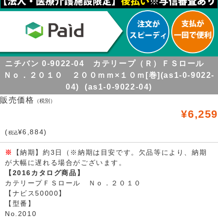
ニチバン 0-9022-04 カテリープ（Ｒ）ＦＳロール
Ｎｏ．２０１０ ２００ｍｍ×１０ｍ[巻](as1-0-9022-
04) (as1-0-9022-04)
販売価格
（税別）
¥6,259
(
¥6,884)
税込
※
【納期】約3日（※納期は目安です。欠品等により、納期
が大幅に遅れる場合がございます。
【2016カタログ商品】
カテリープＦＳロール Ｎｏ．２０１０
【ナビス50000】
【型番】
No.2010