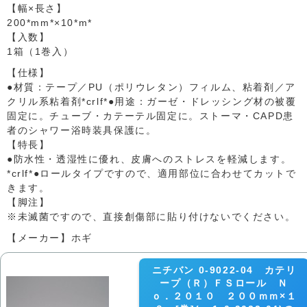
【幅×長さ】
200*mm*×10*m*
【入数】
1箱（1巻入）
【仕様】
●材質：テープ／PU（ポリウレタン）フィルム、粘着剤／ア
クリル系粘着剤*crlf*●用途：ガーゼ・ドレッシング材の被覆
固定に。チューブ・カテーテル固定に。ストーマ・CAPD患
者のシャワー浴時装具保護に。
【特長】
●防水性・透湿性に優れ、皮膚へのストレスを軽減します。
*crlf*●ロールタイプですので、適用部位に合わせてカットで
きます。
【脚注】
※未滅菌ですので、直接創傷部に貼り付けないでください。
【メーカー】ホギ
ニチバン 0-9022-04 カテリ
ープ（Ｒ）ＦＳロール Ｎ
ｏ．２０１０ ２００ｍｍ×１