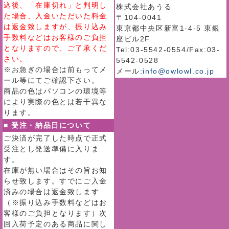
込後、「在庫切れ」と判明し
株式会社あうる
た場合、入金いただいた料金
〒104-0041
は返金致しますが、振り込み
東京都中央区新富1-4-5 東銀
手数料などはお客様のご負担
座ビル2F
となりますので、ご了承くだ
Tel:03-5542-0554/Fax:03-
さい。
5542-0528
※お急ぎの場合は前もってメ
メール:
info@owlowl.co.jp
ール等にてご確認下さい。
商品の色はパソコンの環境等
により実際の色とは若干異な
ります。
■ 受注・納品日について
ご決済が完了した時点で正式
受注とし発送準備に入りま
す。
在庫が無い場合はその旨お知
らせ致します。すでにご入金
済みの場合は返金致します
（※振り込み手数料などはお
客様のご負担となります）次
回入荷予定のある商品に関し