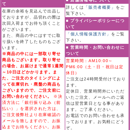
■ 店舗情報等について
て
詳しくは
「販売者概要」
をご
在庫の余裕を見込んで出品し
覧下さい。
ておりますが、品切れの際は
■ プライバシーポリシーにつ
次回入荷までお待ち頂くこと
いて
がございます。
「個人情報保護方針」
をご覧
また、商品の中にはすでに取
下さい。
り扱いを終了したものもござ
■ 営業時間・お問い合わせに
います。
ついて
※商品の中には一部取り寄せ
商品もございます。取り寄せ
営業時間：AM10:00～
の場合、お届けまで通常1週間
PM6:00（土・日・祝日は定
～10日ほどかかります。ま
休日）
た、ご注文のタイミングによ
ご注文は24時間受付けており
って在庫切れ・廃盤の商品も
ます。
ございますので、ご注文前に
定休日、営業時間外にいただ
お問い合わせください。
※決
いたご注文、メールへのご返
済方法に「銀行振り込み（前
信は翌営業日となる事があり
払い）」を選択された方は、
ます。ご了承ください。
ご注文後弊社より在庫確認の
お電話でのお問い合わせも承
メールを致しますので、お振
っております。お気軽にどう
込までお待ちください。お振
ぞ。