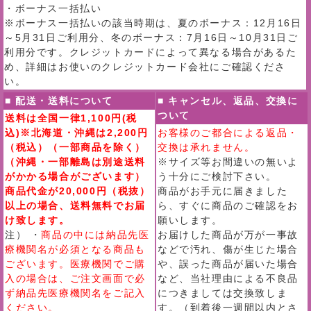
・ボーナス一括払い
※ボーナス一括払いの該当時期は、夏のボーナス：12月16日
～5月31日ご利用分、冬のボーナス：7月16日～10月31日ご
利用分です。クレジットカードによって異なる場合があるた
め、詳細はお使いのクレジットカード会社にご確認くださ
い。
■ 配送・送料について
■ キャンセル、返品、交換に
ついて
送料は全国一律1,100円(税
込)※北海道・沖縄は2,200円
お客様のご都合による返品・
（税込）（一部商品を除く）
交換は承れません。
（沖縄・一部離島は別途送料
※サイズ等お間違いの無いよ
がかかる場合がございます）
う十分にご検討下さい。
商品代金が20,000円（税抜）
商品がお手元に届きました
以上の場合、送料無料でお届
ら、すぐに商品のご確認をお
け致します。
願いします。
注） ・
商品の中には納品先医
お届けした商品が万が一事故
療機関名が必須となる商品も
などで汚れ、傷が生じた場合
ございます。医療機関でご購
や、誤った商品が届いた場合
入の場合は、ご注文画面で必
など、当社理由による不良品
ず納品先医療機関名をご記入
につきましては交換致しま
ください。
す。（到着後一週間以内とさ