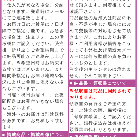
・仕入先が異なる場合、分納
せて頂きます。到着後よくご
となります。発送時にメール
確認下さい。）
にてご連絡致します。
商品配送の延滞又は商品の不
・お届け日のご希望は７日以
良・不足が生じた場合には改
降でご指定可能です。お急ぎ
めて交換等の対応をさせて頂
の場合は、注文フォームの備
きますが、これによりお客
考欄にご記入ください。受注
様・ご利用者様が損害をこう
後、折り返しご希望納期まで
むっても弊社及び製造元メー
に納品可能かご連絡差し上げ
カーには何ら賠償の責を負わ
ます。※希望日時はお約束す
ないものとします。
る物ではございません。また
注文後のキャンセルは承れま
時間帯指定はお届け地域や状
せん。予めご容赦下さい。
況によりご希望に添えない場
■ 納品書・領収書について
合もございます。
※領収書は商品に同封されて
・日曜・祝日お届け、また夜
おりません。
間配送はお受付できない場合
領収書の発行をご希望の方
もございます。
は、ご注文の際、備考欄に
・海外へのお届けは別途送料
「領収書希望」とご記入くだ
が必要です。お見積もり致し
さい。銀行振込みは御控えが
ます。
領収書の代わりとなります。
■ 掲載商品・掲載画像につい