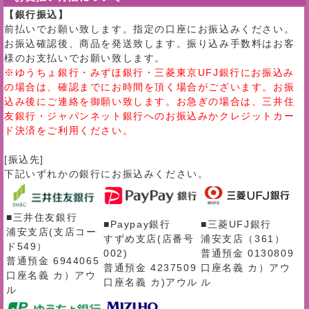
【銀行振込】
前払いでお願い致します。指定の口座にお振込みください。
お振込確認後、商品を発送致します。振り込み手数料はお客
様のお支払いでお願い致します。
※ゆうちょ銀行・みずほ銀行・三菱東京UFJ銀行にお振込み
の場合は、確認までにお時間を頂く場合がございます。お振
込み後にご連絡を御願い致します。お急ぎの場合は、三井住
友銀行・ジャパンネット銀行へのお振込みかクレジットカー
ド決済をご利用ください。
[振込先]
下記いずれかの銀行にお振込みください。
■三井住友銀行
■Paypay銀行
■三菱UFJ銀行
浦安支店(支店コー
すずめ支店(店番号
浦安支店（361）
ド549）
002)
普通預金 0130809
普通預金 6944065
普通預金 4237509
口座名義 カ）アウ
口座名義 カ）アウ
口座名義 カ)アウル
ル
ル