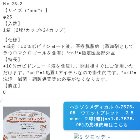
No.25-2
【サイズ（*mm*）】
φ25
【入数】
1箱（2球/カップ×24カップ）
【仕様】
●成分：10％ポビドンヨード液、医療脱脂綿（添加剤として
ラウロマクロゴールを含有）*crlf*●指定医薬部外品
【特長】
●10％ポビドンヨード液を含浸し、開封後すぐにご使用いた
だけます。*crlf*●1処置1アイテムなので衛生的です。*crlf*●
洗浄・滅菌・調製処置等の必要がなくなります。
【脚注】
0
ハクゾウメディカル 0-7575-
05 ウエットプレット ２５
ｍｍ ２球[箱](as1-0-7575-
05)の見積依頼はこちら