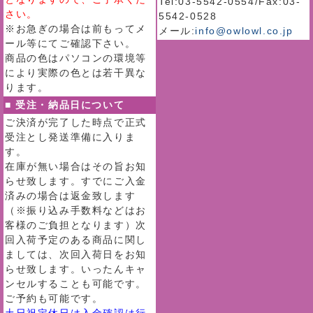
Tel:03-5542-0554/Fax:03-
さい。
5542-0528
※お急ぎの場合は前もってメ
メール:
info@owlowl.co.jp
ール等にてご確認下さい。
商品の色はパソコンの環境等
により実際の色とは若干異な
ります。
■ 受注・納品日について
ご決済が完了した時点で正式
受注とし発送準備に入りま
す。
在庫が無い場合はその旨お知
らせ致します。すでにご入金
済みの場合は返金致します
（※振り込み手数料などはお
客様のご負担となります）次
回入荷予定のある商品に関し
ましては、次回入荷日をお知
らせ致します。いったんキャ
ンセルすることも可能です。
ご予約も可能です。