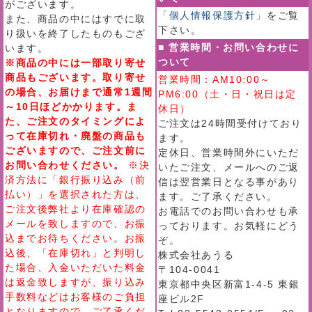
がございます。
「個人情報保護方針」
をご覧
また、商品の中にはすでに取
下さい。
り扱いを終了したものもござ
■ 営業時間・お問い合わせに
います。
ついて
※商品の中には一部取り寄せ
商品もございます。取り寄せ
営業時間：AM10:00～
の場合、お届けまで通常1週間
PM6:00（土・日・祝日は定
～10日ほどかかります。ま
休日）
た、ご注文のタイミングによ
ご注文は24時間受付けており
って在庫切れ・廃盤の商品も
ます。
ございますので、ご注文前に
定休日、営業時間外にいただ
お問い合わせください。
※決
いたご注文、メールへのご返
済方法に「銀行振り込み（前
信は翌営業日となる事があり
払い）」を選択された方は、
ます。ご了承ください。
ご注文後弊社より在庫確認の
お電話でのお問い合わせも承
メールを致しますので、お振
っております。お気軽にどう
込までお待ちください。お振
ぞ。
込後、「在庫切れ」と判明し
株式会社あうる
た場合、入金いただいた料金
〒104-0041
は返金致しますが、振り込み
東京都中央区新富1-4-5 東銀
手数料などはお客様のご負担
座ビル2F
となりますので、ご了承くだ