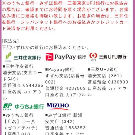
※ゆうちょ銀行・みずほ銀行・三菱東京UFJ銀行にお振込み
の場合は、確認までにお時間を頂く場合がございます。お振
込み後にご連絡を御願い致します。お急ぎの場合は、三井住
友銀行・ジャパンネット銀行へのお振込みかクレジットカー
ド決済をご利用ください。
[振込先]
下記いずれかの銀行にお振込みください。
■三井住友銀行
■Paypay銀行
■三菱UFJ銀行
浦安支店(支店コー
すずめ支店(店番号
浦安支店（361）
ド549）
002)
普通預金 0130809
普通預金 6944065
普通預金 4237509
口座名義 カ）アウ
口座名義 カ）アウ
口座名義 カ)アウル
ル
ル
■ゆうちょ銀行
■みずほ銀行 新浦
【店名】〇一八
安支店（342）
（ゼロイチハチ）
普通預金 1833353
【店番】018
口座名義 カ）アウ