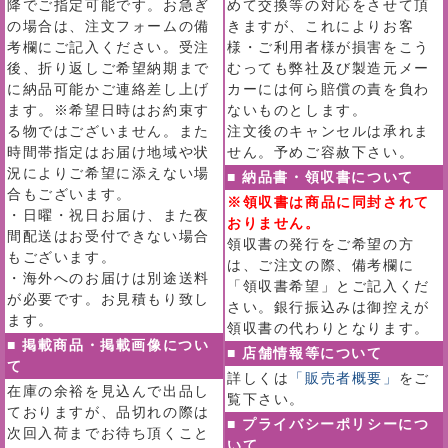
降でご指定可能です。お急ぎ
めて交換等の対応をさせて頂
の場合は、注文フォームの備
きますが、これによりお客
考欄にご記入ください。受注
様・ご利用者様が損害をこう
後、折り返しご希望納期まで
むっても弊社及び製造元メー
に納品可能かご連絡差し上げ
カーには何ら賠償の責を負わ
ます。※希望日時はお約束す
ないものとします。
る物ではございません。また
注文後のキャンセルは承れま
時間帯指定はお届け地域や状
せん。予めご容赦下さい。
況によりご希望に添えない場
■ 納品書・領収書について
合もございます。
※領収書は商品に同封されて
・日曜・祝日お届け、また夜
おりません。
間配送はお受付できない場合
領収書の発行をご希望の方
もございます。
は、ご注文の際、備考欄に
・海外へのお届けは別途送料
「領収書希望」とご記入くだ
が必要です。お見積もり致し
さい。銀行振込みは御控えが
ます。
領収書の代わりとなります。
■ 掲載商品・掲載画像につい
■ 店舗情報等について
て
詳しくは
「販売者概要」
をご
在庫の余裕を見込んで出品し
覧下さい。
ておりますが、品切れの際は
■ プライバシーポリシーにつ
次回入荷までお待ち頂くこと
いて