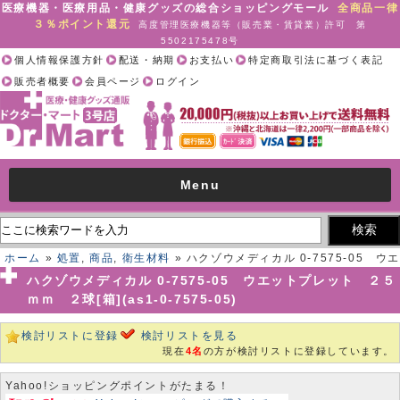
医療機器・医療用品・健康グッズの総合ショッピングモール
全商品一律
３％ポイント還元
高度管理医療機器等（販売業・賃貸業）許可 第
5502175478号
個人情報保護方針
配送・納期
お支払い
特定商取引法に基づく表記
販売者概要
会員ページ
ログイン
Menu
ホーム
»
処置
,
商品
,
衛生材料
» ハクゾウメディカル 0-7575-05 ウエ
ットプレット ２５ｍｍ ２球[箱](as1-0-7575-05)
ハクゾウメディカル 0-7575-05 ウエットプレット ２５
ｍｍ ２球[箱](as1-0-7575-05)
検討リストに登録
検討リストを見る
現在
4名
の方が検討リストに登録しています。
Yahoo!ショッピングポイントがたまる！