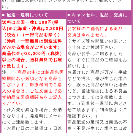
め、詳細はお使いのクレジットカード会社にご確認くださ
い。
■ 配送・送料について
■ キャンセル、返品、交換に
ついて
送料は全国一律1,100円(税
込)※北海道・沖縄は2,200円
お客様のご都合による返品・
（税込）（一部商品を除く）
交換は承れません。
（沖縄・一部離島は別途送料
※サイズ等お間違いの無いよ
がかかる場合がございます）
う十分にご検討下さい。
商品代金が20,000円（税抜）
商品がお手元に届きました
以上の場合、送料無料でお届
ら、すぐに商品のご確認をお
け致します。
願いします。
注） ・
商品の中には納品先医
お届けした商品が万が一事故
療機関名が必須となる商品も
などで汚れ、傷が生じた場合
ございます。医療機関でご購
や、誤った商品が届いた場合
入の場合は、ご注文画面で必
など、当社理由による不良品
ず納品先医療機関名をご記入
につきましては交換致しま
ください。
す。（到着後一週間以内とさ
・仕入先が異なる場合、分納
せて頂きます。到着後よくご
となります。発送時にメール
確認下さい。）
にてご連絡致します。
商品配送の延滞又は商品の不
・お届け日のご希望は７日以
良・不足が生じた場合には改