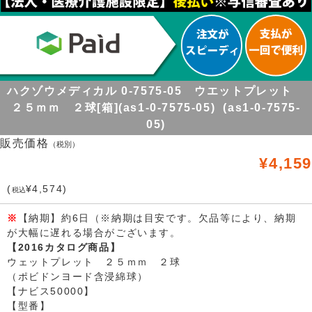
ハクゾウメディカル 0-7575-05 ウエットプレット
２５ｍｍ ２球[箱](as1-0-7575-05) (as1-0-7575-
05)
販売価格
（税別）
¥4,159
(
¥4,574)
税込
※
【納期】約6日（※納期は目安です。欠品等により、納期
が大幅に遅れる場合がございます。
【2016カタログ商品】
ウェットプレット ２５ｍｍ ２球
（ポビドンヨード含浸綿球）
【ナビス50000】
【型番】