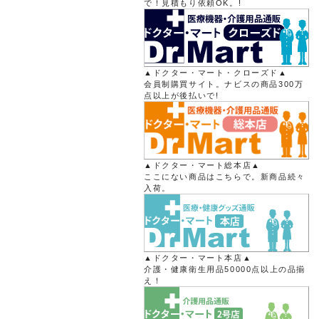
で！見積もり依頼OK。!
▲ドクター・マート・クローズド▲
会員制購買サイト。ナビスの商品300万
点以上が後払いで!
▲ドクター・マート総本店▲
ここにない商品はこちらで。新商品続々
入荷。
▲ドクター・マート本店▲
介護・健康衛生用品50000点以上の品揃
え！