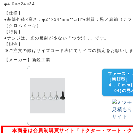
φ4.0×φ24×34
【仕様】
●基部外径×高さ：φ24×34*mm**crlf*●材質：黒／真鍮（
（クロムメッキ）
【特長】
●ナシジは、光の反射が少ない「つや消し」です。
【脚注】
※ご注文の際はサイズコード表にてサイズの指定をお願いし
【メーカー】新鋭工業
ファースト 8
［朝顔型］
４．０ｍｍ[個]
04)の
本商品は会員制購買サイト「ドクター・マート・ク