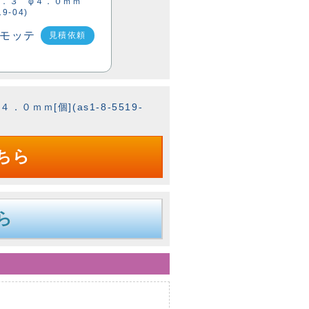
．３ φ４．０ｍｍ
19-04)
見積依頼
０ｍｍ[個](as1-8-5519-
ちら
ら