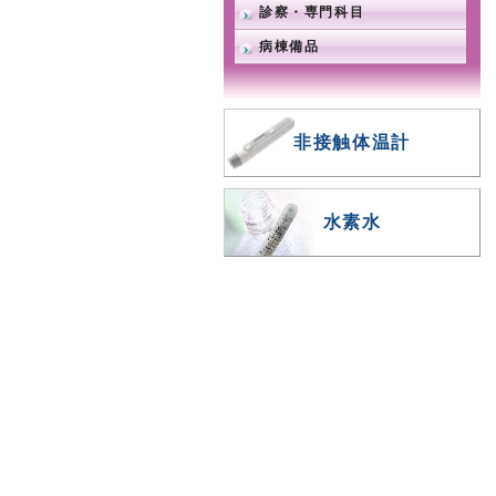
診察・専門科目
病棟備品
非接触体温計
水素水