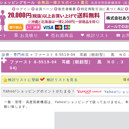
合ショッピングモール
全商品一律３％ポイント還元
高度管理医療機器等（販売
ログイン
会員ページ
販売者概要
特定商取引法に基づく表記
ート
お見積り
売れ筋商品
検討リスト
お
,
診察・専門科目
» ファースト 8-5519-04 耳鏡［朝顔型］ 黒 ＮＯ．３ 
ファースト 8-5519-04 耳鏡［朝顔型］ 黒 ＮＯ．３ φ４
04)
検討リストに登録
検討リストを見る
現
Yahoo!ショッピングポイントがたまる！
Yahoo!シ
一般・管理・高度医療機器は、Yahoo!ショッピングで扱っておりません。
願い致します。