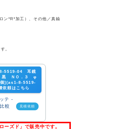
テフロン*R*加工）、その他／真鍮
ます。
-5519-04 耳鏡
 黒 ＮＯ．３ φ
(as1-8-5519-
見積依頼はこちら
見積依頼
ローズド」で販売中です。