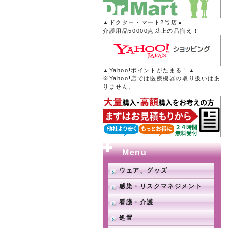
▲ドクター・マート2号店▲
介護用品50000点以上の品揃え！
▲Yahoo!ポイントがたまる！▲
※Yahoo!店では医療機器の取り扱いはあ
りません。
Menu
ウェア、グッズ
感染・リスクマネジメント
看護・介護
処置