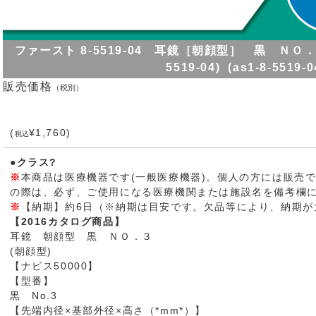
ファースト 8-5519-04 耳鏡［朝顔型］ 黒 ＮＯ．３
5519-04) (as1-8-5519-0
販売価格
（税別）
(
¥1,760)
税込
●クラス?
※
本商品は医療機器です(一般医療機器)。個人の方には販売
の際は、必ず、ご使用になる医療機関または施設名を備考欄
※
【納期】約6日（※納期は目安です。欠品等により、納期が
【2016カタログ商品】
耳鏡 朝顔型 黒 ＮＯ．３
(朝顔型)
【ナビス50000】
【型番】
黒 No.3
【先端内径×基部外径×高さ（*mm*）】