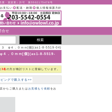
業・賃貸業）許可 第5502175478号
お支払い
配送・納期
個人情報保護方針
問合せ
φ４．０ｍｍ[個](as1-8-5519-04)
．０ｍｍ[個](as1-8-5519-
在
3名
の方が検討リストに登録しています。
ョッピングで購入する>>
本店からご購入または
お見積もり依頼
をお