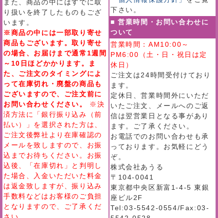
また、商品の中にはすでに取
下さい。
り扱いを終了したものもござ
■ 営業時間・お問い合わせに
います。
ついて
※商品の中には一部取り寄せ
商品もございます。取り寄せ
営業時間：AM10:00～
の場合、お届けまで通常1週間
PM6:00（土・日・祝日は定
～10日ほどかかります。ま
休日）
た、ご注文のタイミングによ
ご注文は24時間受付けており
って在庫切れ・廃盤の商品も
ます。
ございますので、ご注文前に
定休日、営業時間外にいただ
お問い合わせください。
※決
いたご注文、メールへのご返
済方法に「銀行振り込み（前
信は翌営業日となる事があり
払い）」を選択された方は、
ます。ご了承ください。
ご注文後弊社より在庫確認の
お電話でのお問い合わせも承
メールを致しますので、お振
っております。お気軽にどう
込までお待ちください。お振
ぞ。
込後、「在庫切れ」と判明し
株式会社あうる
た場合、入金いただいた料金
〒104-0041
は返金致しますが、振り込み
東京都中央区新富1-4-5 東銀
手数料などはお客様のご負担
座ビル2F
となりますので、ご了承くだ
Tel:03-5542-0554/Fax:03-
さい。