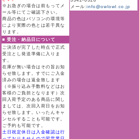
5542-0528
※お急ぎの場合は前もってメ
メール:
info@owlowl.co.jp
ール等にてご確認下さい。
商品の色はパソコンの環境等
により実際の色とは若干異な
ります。
■ 受注・納品日について
ご決済が完了した時点で正式
受注とし発送準備に入りま
す。
在庫が無い場合はその旨お知
らせ致します。すでにご入金
済みの場合は返金致します
（※振り込み手数料などはお
客様のご負担となります）次
回入荷予定のある商品に関し
ましては、次回入荷日をお知
らせ致します。いったんキャ
ンセルすることも可能です。
ご予約も可能です。
土日祝定休日は入金確認は行
っておりませんので翌営業日