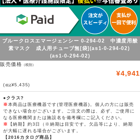
ブルークロスエマージェンシー 0-294-02 中濃度用酸
素マスク 成人用チューブ無[袋](as1-0-294-02)
(as1-0-294-02)
販売価格
（税別）
¥4,941
(
¥5,435)
税込
●クラス?
※
本商品は医療機器です(管理医療機器)。個人の方には販売
できない場合がございます。ご注文の際は、必ず、ご使用に
なる医療機関または施設名を備考欄にご記入ください。
※
【納期】約3日（※納期は目安です。欠品等により、納期
が大幅に遅れる場合がございます。
【2016カタログ商品】