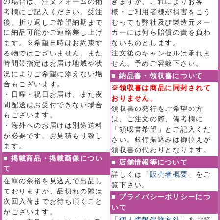
の場合は、注文フォームの備
きますが、これによりお客
考欄にご記入ください。受注
様・ご利用者様が損害をこう
後、折り返しご希望納期まで
むっても弊社及び製造元メー
に納品可能かご連絡差し上げ
カーには何ら賠償の責を負わ
ます。※希望日時はお約束す
ないものとします。
る物ではございません。また
注文後のキャンセルは承れま
時間帯指定はお届け地域や状
せん。予めご容赦下さい。
況によりご希望に添えない場
■ 納品書・領収書について
合もございます。
※領収書は商品に同封されて
・日曜・祝日お届け、また夜
おりません。
間配送はお受付できない場合
領収書の発行をご希望の方
もございます。
は、ご注文の際、備考欄に
・海外へのお届けは別途送料
「領収書希望」とご記入くだ
が必要です。お見積もり致し
さい。銀行振込みは御控えが
ます。
領収書の代わりとなります。
■ 掲載商品・掲載画像につい
■ 店舗情報等について
て
詳しくは
「販売者概要」
をご
在庫の余裕を見込んで出品し
覧下さい。
ておりますが、品切れの際は
■ プライバシーポリシーにつ
次回入荷までお待ち頂くこと
いて
がございます。
「個人情報保護方針」
をご覧