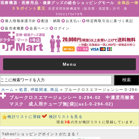
医療機器・医療用品・健康グッズの総合ショッピングモール
全商品一律
３％ポイント還元
高度管理医療機器等（販売業・賃貸業）許可 第
5502175478号
個人情報保護方針
配送・納期
お支払い
特定商取引法に基づく表記
販売者概要
会員ページ
ログイン
Menu
ホーム
»
処置
,
呼吸関連
,
商品
» ブルークロスエマージェンシー 0-294-
02 中濃度用酸素マスク 成人用チューブ無[袋](as1-0-294-02)
ブルークロスエマージェンシー 0-294-02 中濃度用酸素
マスク 成人用チューブ無[袋](as1-0-294-02)
検討リストに登録
検討リストを見る
現在
3名
の方が検討リストに登録しています。
Yahoo!ショッピングポイントがたまる！