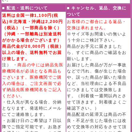
■ 配送・送料について
■ キャンセル、返品、交換に
ついて
送料は全国一律1,100円(税
込)※北海道・沖縄は2,200円
お客様のご都合による返品・
（税込）（一部商品を除く）
交換は承れません。
（沖縄・一部離島は別途送料
※サイズ等お間違いの無いよ
がかかる場合がございます）
う十分にご検討下さい。
商品代金が20,000円（税抜）
商品がお手元に届きました
以上の場合、送料無料でお届
ら、すぐに商品のご確認をお
け致します。
願いします。
注） ・
商品の中には納品先医
お届けした商品が万が一事故
療機関名が必須となる商品も
などで汚れ、傷が生じた場合
ございます。医療機関でご購
や、誤った商品が届いた場合
入の場合は、ご注文画面で必
など、当社理由による不良品
ず納品先医療機関名をご記入
につきましては交換致しま
ください。
す。（到着後一週間以内とさ
・仕入先が異なる場合、分納
せて頂きます。到着後よくご
となります。発送時にメール
確認下さい。）
にてご連絡致します。
商品配送の延滞又は商品の不
・お届け日のご希望は７日以
良・不足が生じた場合には改
降でご指定可能です。お急ぎ
めて交換等の対応をさせて頂