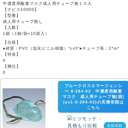
中濃度用酸素マスク成人用チューブ無１０入
【ナビス50000】
【型番】
成人用チューブ無し
【入数】
1箱（1個/袋×10袋入）
【仕様】
●材質：PVC（塩化ビニル樹脂）*crlf*●チューブ長：2*m*
【特長】
0
【脚注】
0
ブルークロスエマージェンシ
ー 0-294-02 中濃度用酸素
マスク 成人用チューブ無[袋]
(as1-0-294-02)の見積依頼は
こちら
見積依頼