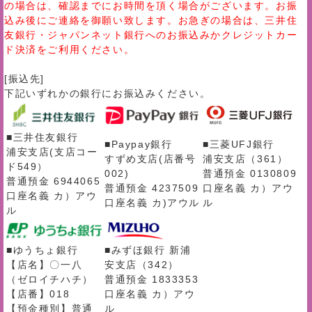
の場合は、確認までにお時間を頂く場合がございます。お振
込み後にご連絡を御願い致します。お急ぎの場合は、三井住
友銀行・ジャパンネット銀行へのお振込みかクレジットカー
ド決済をご利用ください。
[振込先]
下記いずれかの銀行にお振込みください。
■三井住友銀行
■Paypay銀行
■三菱UFJ銀行
浦安支店(支店コー
すずめ支店(店番号
浦安支店（361）
ド549）
002)
普通預金 0130809
普通預金 6944065
普通預金 4237509
口座名義 カ）アウ
口座名義 カ）アウ
口座名義 カ)アウル
ル
ル
■ゆうちょ銀行
■みずほ銀行 新浦
【店名】〇一八
安支店（342）
（ゼロイチハチ）
普通預金 1833353
【店番】018
口座名義 カ）アウ
【預金種別】普通
ル