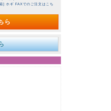
入）[箱] ホギ FAXでのご注文はこち
ちら
ら