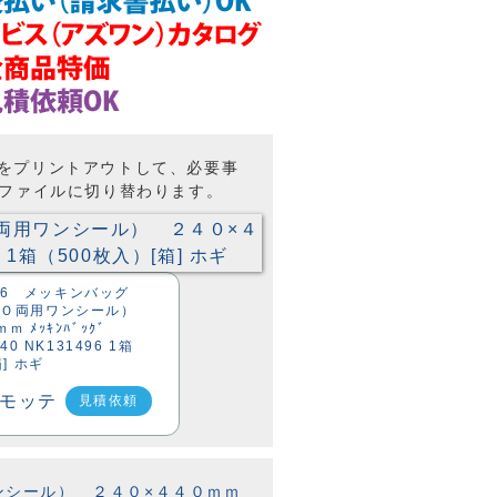
トをプリントアウトして、必要事
Fファイルに切り替わります。
5-36 メッキンバッグ
．Ｏ両用ワンシール）
 ﾒｯｷﾝﾊﾞｯｸﾞ
40 NK131496 1箱
] ホギ
見積依頼
ワンシール） ２４０×４４０ｍｍ