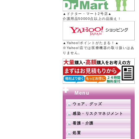
▲ドクター・マート2号店▲
介護用品50000点以上の品揃え！
▲Yahoo!ポイントがたまる！▲
※Yahoo!店では医療機器の取り扱いはあ
りません。
Menu
ウェア、グッズ
感染・リスクマネジメント
看護・介護
処置