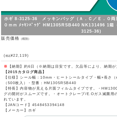
ホギ 8-3125-36 メッキンバッグ（Ａ．Ｃ／Ｅ．
０ｍｍ ﾒｯｷﾝﾊﾞｯｸﾞ HM1305RSB440 NK131496 1箱
3125-36)
販売価格
（税別）
(
¥22,119)
税込
※
【納期】約6日（※納期は目安です。欠品等により、納期が
【2015カタログ商品】
【仕様】シール幅：10mm・ヒートシールタイプ・幅×長さ（mm
（500枚入）・型番：HM1305RSB440
【特長】内容物が見える片面フィルムタイプです。・HM1300
グの開封がスムーズです。・オートクレーブ/E.Oガス滅菌用
れています。
【JANコード】4548453394148
【メーカー】ホギ