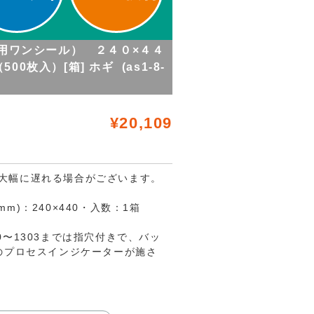
Ｏ両用ワンシール） ２４０×４４
（500枚入）[箱] ホギ (as1-8-
¥20,109
大幅に遅れる場合がございます。
)：240×440・入数：1箱
〜1303までは指穴付きで、バッ
のプロセスインジケーターが施さ