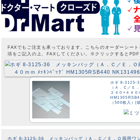
FAXでもご注文も承っております。こちらのオーダーシー
項をご記入の上、FAXしてください。※クリックするとPD
ホギ 8-312
（Ａ．Ｃ／Ｅ
２４０×４４０ｍｍ
HM1305RSB4
（500枚入）[箱
ホギ 8-3125-36 メッキンバッグ（Ａ．Ｃ／Ｅ．Ｏ両用