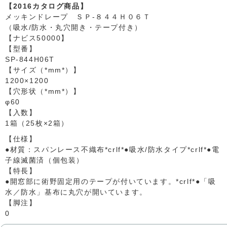
【2016カタログ商品】
メッキンドレープ ＳＰ-８４４Ｈ０６Ｔ
（吸水/防水・丸穴開き・テープ付き）
【ナビス50000】
【型番】
SP-844H06T
【サイズ（*mm*）】
1200×1200
【穴形状（*mm*）】
φ60
【入数】
1箱（25枚×2箱）
【仕様】
●材質：スパンレース不織布*crlf*●吸水/防水タイプ*crlf*●電
子線滅菌済（個包装）
【特長】
●開窓部に術野固定用のテープが付いています。*crlf*●「吸
水／防水」基布に丸穴が開いています。
【脚注】
0