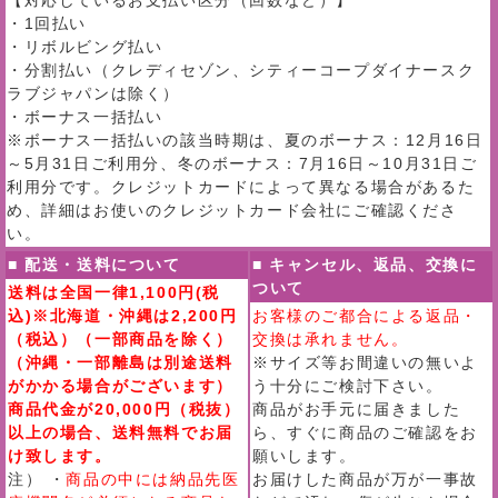
【対応しているお支払い区分（回数など）】
・1回払い
・リボルビング払い
・分割払い（クレディセゾン、シティーコープダイナースク
ラブジャパンは除く）
・ボーナス一括払い
※ボーナス一括払いの該当時期は、夏のボーナス：12月16日
～5月31日ご利用分、冬のボーナス：7月16日～10月31日ご
利用分です。クレジットカードによって異なる場合があるた
め、詳細はお使いのクレジットカード会社にご確認くださ
い。
■ 配送・送料について
■ キャンセル、返品、交換に
ついて
送料は全国一律1,100円(税
込)※北海道・沖縄は2,200円
お客様のご都合による返品・
（税込）（一部商品を除く）
交換は承れません。
（沖縄・一部離島は別途送料
※サイズ等お間違いの無いよ
がかかる場合がございます）
う十分にご検討下さい。
商品代金が20,000円（税抜）
商品がお手元に届きました
以上の場合、送料無料でお届
ら、すぐに商品のご確認をお
け致します。
願いします。
注） ・
商品の中には納品先医
お届けした商品が万が一事故