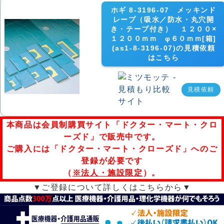
ホギ 8-3196-07 メッキンド
レープ（吸水／防水・丸穴開
き・テープ付き） １２００×
１２００ｍｍ φ６０ｍｍ[箱]
(as1-8-3196-07)の見積依頼
はこちら
見積依頼
本商品は会員制購買サイト「ドクター・マート・クロ
ーズド」で販売中です。
ご購入には「ドクター・マート・クローズド」へのご
登録が必要です
（
※法人・施設限定
）。
▼ご登録について詳しくはこちらから▼