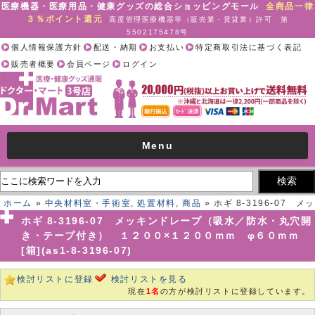
医療機器・医療用品・健康グッズの総合ショッピングモール
全商品一律
３％ポイント還元
高度管理医療機器等（販売業・賃貸業）許可 第
5502175478号
個人情報保護方針
配送・納期
お支払い
特定商取引法に基づく表記
販売者概要
会員ページ
ログイン
Menu
ホーム
»
中央材料室・手術室
,
処置材料
,
商品
» ホギ 8-3196-07 メッ
キンドレープ（吸水／防水・丸穴開き・テープ付き） １２００×１２０
ホギ 8-3196-07 メッキンドレープ（吸水／防水・丸穴開
０ｍｍ φ６０ｍｍ[箱](as1-8-3196-07)
き・テープ付き） １２００×１２００ｍｍ φ６０ｍｍ
[箱](as1-8-3196-07)
検討リストに登録
検討リストを見る
現在
1名
の方が検討リストに登録しています。