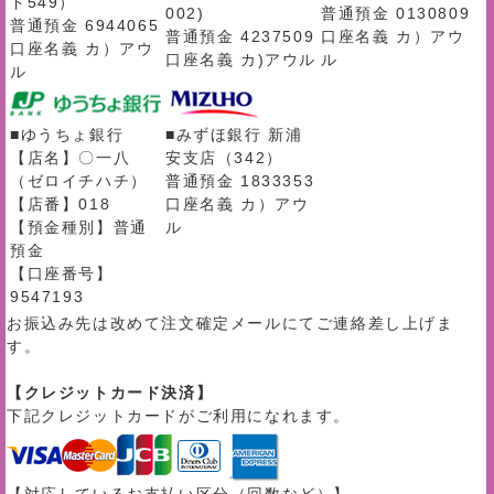
ド549）
002)
普通預金 0130809
普通預金 6944065
普通預金 4237509
口座名義 カ）アウ
口座名義 カ）アウ
口座名義 カ)アウル
ル
ル
■ゆうちょ銀行
■みずほ銀行 新浦
【店名】〇一八
安支店（342）
（ゼロイチハチ）
普通預金 1833353
【店番】018
口座名義 カ）アウ
【預金種別】普通
ル
預金
【口座番号】
9547193
お振込み先は改めて注文確定メールにてご連絡差し上げま
す。
【クレジットカード決済】
下記クレジットカードがご利用になれます。