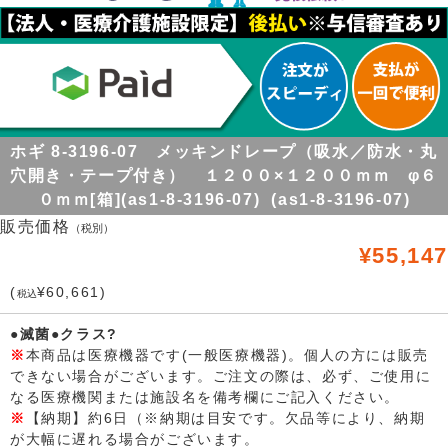
ホギ 8-3196-07 メッキンドレープ（吸水／防水・丸
穴開き・テープ付き） １２００×１２００ｍｍ φ６
０ｍｍ[箱](as1-8-3196-07) (as1-8-3196-07)
販売価格
（税別）
¥55,147
(
¥60,661)
税込
●滅菌●クラス?
※
本商品は医療機器です(一般医療機器)。個人の方には販売
できない場合がございます。ご注文の際は、必ず、ご使用に
なる医療機関または施設名を備考欄にご記入ください。
※
【納期】約6日（※納期は目安です。欠品等により、納期
が大幅に遅れる場合がございます。