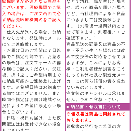
療機関名が必須となる商品も
などで汚れ、傷が生じた場合
ございます。医療機関でご購
や、誤った商品が届いた場合
入の場合は、ご注文画面で必
など、当社理由による不良品
ず納品先医療機関名をご記入
につきましては交換致しま
ください。
す。（到着後一週間以内とさ
・仕入先が異なる場合、分納
せて頂きます。到着後よくご
となります。発送時にメール
確認下さい。）
にてご連絡致します。
商品配送の延滞又は商品の不
・お届け日のご希望は７日以
良・不足が生じた場合には改
降でご指定可能です。お急ぎ
めて交換等の対応をさせて頂
の場合は、注文フォームの備
きますが、これによりお客
考欄にご記入ください。受注
様・ご利用者様が損害をこう
後、折り返しご希望納期まで
むっても弊社及び製造元メー
に納品可能かご連絡差し上げ
カーには何ら賠償の責を負わ
ます。※希望日時はお約束す
ないものとします。
る物ではございません。また
注文後のキャンセルは承れま
時間帯指定はお届け地域や状
せん。予めご容赦下さい。
況によりご希望に添えない場
■ 納品書・領収書について
合もございます。
※領収書は商品に同封されて
・日曜・祝日お届け、また夜
おりません。
間配送はお受付できない場合
領収書の発行をご希望の方
もございます。