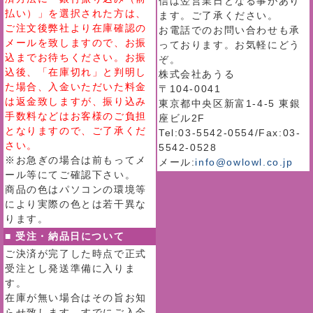
信は翌営業日となる事があり
払い）」を選択された方は、
ます。ご了承ください。
ご注文後弊社より在庫確認の
お電話でのお問い合わせも承
メールを致しますので、お振
っております。お気軽にどう
込までお待ちください。お振
ぞ。
込後、「在庫切れ」と判明し
株式会社あうる
た場合、入金いただいた料金
〒104-0041
は返金致しますが、振り込み
東京都中央区新富1-4-5 東銀
手数料などはお客様のご負担
座ビル2F
となりますので、ご了承くだ
Tel:03-5542-0554/Fax:03-
さい。
5542-0528
※お急ぎの場合は前もってメ
メール:
info@owlowl.co.jp
ール等にてご確認下さい。
商品の色はパソコンの環境等
により実際の色とは若干異な
ります。
■ 受注・納品日について
ご決済が完了した時点で正式
受注とし発送準備に入りま
す。
在庫が無い場合はその旨お知
らせ致します。すでにご入金