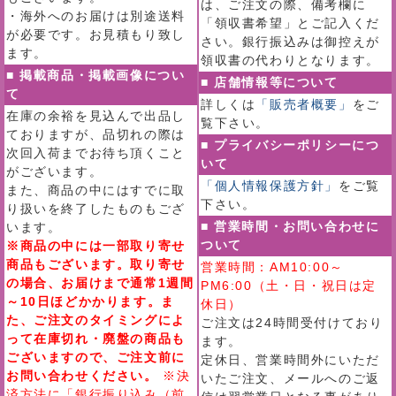
は、ご注文の際、備考欄に
・海外へのお届けは別途送料
「領収書希望」とご記入くだ
が必要です。お見積もり致し
さい。銀行振込みは御控えが
ます。
領収書の代わりとなります。
■ 掲載商品・掲載画像につい
■ 店舗情報等について
て
詳しくは
「販売者概要」
をご
在庫の余裕を見込んで出品し
覧下さい。
ておりますが、品切れの際は
■ プライバシーポリシーにつ
次回入荷までお待ち頂くこと
いて
がございます。
「個人情報保護方針」
をご覧
また、商品の中にはすでに取
下さい。
り扱いを終了したものもござ
■ 営業時間・お問い合わせに
います。
ついて
※商品の中には一部取り寄せ
商品もございます。取り寄せ
営業時間：AM10:00～
の場合、お届けまで通常1週間
PM6:00（土・日・祝日は定
～10日ほどかかります。ま
休日）
た、ご注文のタイミングによ
ご注文は24時間受付けており
って在庫切れ・廃盤の商品も
ます。
ございますので、ご注文前に
定休日、営業時間外にいただ
お問い合わせください。
※決
いたご注文、メールへのご返
済方法に「銀行振り込み（前