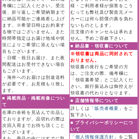
考欄にご記入ください。受注
様・ご利用者様が損害をこう
後、折り返しご希望納期まで
むっても弊社及び製造元メー
に納品可能かご連絡差し上げ
カーには何ら賠償の責を負わ
ます。※希望日時はお約束す
ないものとします。
る物ではございません。また
注文後のキャンセルは承れま
時間帯指定はお届け地域や状
せん。予めご容赦下さい。
況によりご希望に添えない場
■ 納品書・領収書について
合もございます。
※領収書は商品に同封されて
・日曜・祝日お届け、また夜
おりません。
間配送はお受付できない場合
領収書の発行をご希望の方
もございます。
は、ご注文の際、備考欄に
・海外へのお届けは別途送料
「領収書希望」とご記入くだ
が必要です。お見積もり致し
さい。銀行振込みは御控えが
ます。
領収書の代わりとなります。
■ 掲載商品・掲載画像につい
■ 店舗情報等について
て
詳しくは
「販売者概要」
をご
在庫の余裕を見込んで出品し
覧下さい。
ておりますが、品切れの際は
■ プライバシーポリシーにつ
次回入荷までお待ち頂くこと
いて
がございます。
「個人情報保護方針」
をご覧
また、商品の中にはすでに取