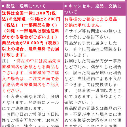
■ 配送・送料について
■ キャンセル、返品、交換に
ついて
送料は全国一律1,100円(税
込)※北海道・沖縄は2,200円
お客様のご都合による返品・
（税込）（一部商品を除く）
交換は承れません。
（沖縄・一部離島は別途送料
※サイズ等お間違いの無いよ
がかかる場合がございます）
う十分にご検討下さい。
商品代金が20,000円（税抜）
商品がお手元に届きました
以上の場合、送料無料でお届
ら、すぐに商品のご確認をお
け致します。
願いします。
注） ・
商品の中には納品先医
お届けした商品が万が一事故
療機関名が必須となる商品も
などで汚れ、傷が生じた場合
ございます。医療機関でご購
や、誤った商品が届いた場合
入の場合は、ご注文画面で必
など、当社理由による不良品
ず納品先医療機関名をご記入
につきましては交換致しま
ください。
す。（到着後一週間以内とさ
・仕入先が異なる場合、分納
せて頂きます。到着後よくご
となります。発送時にメール
確認下さい。）
にてご連絡致します。
商品配送の延滞又は商品の不
・お届け日のご希望は７日以
良・不足が生じた場合には改
降でご指定可能です。お急ぎ
めて交換等の対応をさせて頂
の場合は、注文フォームの備
きますが、これによりお客