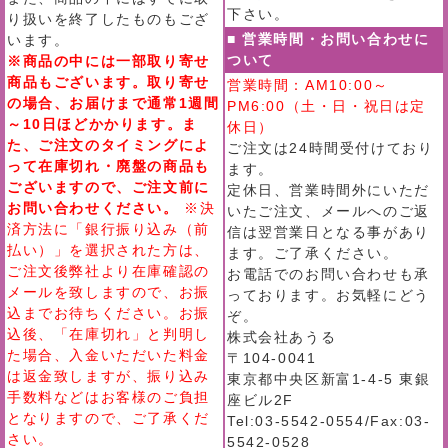
下さい。
り扱いを終了したものもござ
■ 営業時間・お問い合わせに
います。
ついて
※商品の中には一部取り寄せ
商品もございます。取り寄せ
営業時間：AM10:00～
の場合、お届けまで通常1週間
PM6:00（土・日・祝日は定
～10日ほどかかります。ま
休日）
た、ご注文のタイミングによ
ご注文は24時間受付けており
って在庫切れ・廃盤の商品も
ます。
ございますので、ご注文前に
定休日、営業時間外にいただ
お問い合わせください。
※決
いたご注文、メールへのご返
済方法に「銀行振り込み（前
信は翌営業日となる事があり
払い）」を選択された方は、
ます。ご了承ください。
ご注文後弊社より在庫確認の
お電話でのお問い合わせも承
メールを致しますので、お振
っております。お気軽にどう
込までお待ちください。お振
ぞ。
込後、「在庫切れ」と判明し
株式会社あうる
た場合、入金いただいた料金
〒104-0041
は返金致しますが、振り込み
東京都中央区新富1-4-5 東銀
手数料などはお客様のご負担
座ビル2F
となりますので、ご了承くだ
Tel:03-5542-0554/Fax:03-
さい。
5542-0528