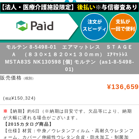
モルテン 8-5498-01 エアマットレス ＳＴＡＧＥ
Ａ （８３０×１８２０×１３０ｍｍ） ｴｱﾏｯﾄﾚｽ
MSTA83S NK130598 [個] モルテン (as1-8-5498-
01)
販売価格
（税別）
¥136,659
(
¥150,324)
税込
※
【納期】約6日（※納期は目安です。欠品等により、納期
が大幅に遅れる場合がございます。
【2015カタログ商品】
【仕様】材質：中身／ウレタンフィルム・高耐久ウレタンフ
ォーム、カバー／伸縮性ウレタン合皮・防水加工・制菌加