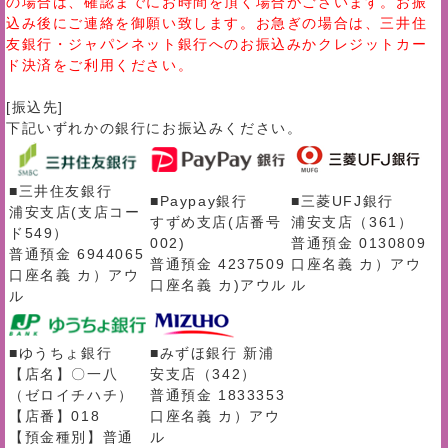
の場合は、確認までにお時間を頂く場合がございます。お振
込み後にご連絡を御願い致します。お急ぎの場合は、三井住
友銀行・ジャパンネット銀行へのお振込みかクレジットカー
ド決済をご利用ください。
[振込先]
下記いずれかの銀行にお振込みください。
■三井住友銀行
■Paypay銀行
■三菱UFJ銀行
浦安支店(支店コー
すずめ支店(店番号
浦安支店（361）
ド549）
002)
普通預金 0130809
普通預金 6944065
普通預金 4237509
口座名義 カ）アウ
口座名義 カ）アウ
口座名義 カ)アウル
ル
ル
■ゆうちょ銀行
■みずほ銀行 新浦
【店名】〇一八
安支店（342）
（ゼロイチハチ）
普通預金 1833353
【店番】018
口座名義 カ）アウ
【預金種別】普通
ル