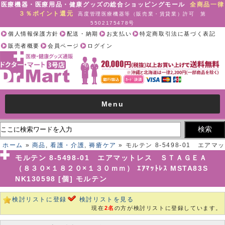
医療機器・医療用品・健康グッズの総合ショッピングモール
全商品一律
３％ポイント還元
高度管理医療機器等（販売業・賃貸業）許可 第
5502175478号
個人情報保護方針
配送・納期
お支払い
特定商取引法に基づく表記
販売者概要
会員ページ
ログイン
Menu
ホーム
»
商品
,
看護・介護
,
褥瘡ケア
» モルテン 8-5498-01 エアマッ
トレス ＳＴＡＧＥＡ （８３０×１８２０×１３０ｍｍ） ｴｱﾏｯﾄﾚｽ
モルテン 8-5498-01 エアマットレス ＳＴＡＧＥＡ
MSTA83S NK130598 [個] モルテン
（８３０×１８２０×１３０ｍｍ） ｴｱﾏｯﾄﾚｽ MSTA83S
NK130598 [個] モルテン
検討リストに登録
検討リストを見る
現在
2名
の方が検討リストに登録しています。