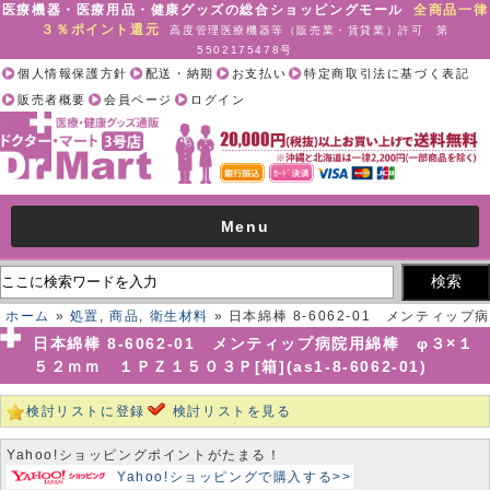
医療機器・医療用品・健康グッズの総合ショッピングモール
全商品一律
３％ポイント還元
高度管理医療機器等（販売業・賃貸業）許可 第
5502175478号
個人情報保護方針
配送・納期
お支払い
特定商取引法に基づく表記
販売者概要
会員ページ
ログイン
Menu
ホーム
»
処置
,
商品
,
衛生材料
» 日本綿棒 8-6062-01 メンティップ病
院用綿棒 φ３×１５２ｍｍ １ＰＺ１５０３Ｐ[箱](as1-8-6062-01)
日本綿棒 8-6062-01 メンティップ病院用綿棒 φ３×１
５２ｍｍ １ＰＺ１５０３Ｐ[箱](as1-8-6062-01)
検討リストに登録
検討リストを見る
Yahoo!ショッピングポイントがたまる！
Yahoo!ショッピングで購入する>>