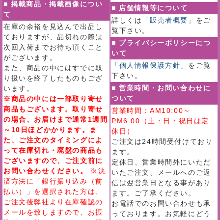
■ 掲載商品・掲載画像につい
■ 店舗情報等について
て
詳しくは
「販売者概要」
をご
在庫の余裕を見込んで出品し
覧下さい。
ておりますが、品切れの際は
■ プライバシーポリシーにつ
次回入荷までお待ち頂くこと
いて
がございます。
「個人情報保護方針」
をご覧
また、商品の中にはすでに取
下さい。
り扱いを終了したものもござ
■ 営業時間・お問い合わせに
います。
ついて
※商品の中には一部取り寄せ
商品もございます。取り寄せ
営業時間：AM10:00～
の場合、お届けまで通常1週間
PM6:00（土・日・祝日は定
～10日ほどかかります。ま
休日）
た、ご注文のタイミングによ
ご注文は24時間受付けており
って在庫切れ・廃盤の商品も
ます。
ございますので、ご注文前に
定休日、営業時間外にいただ
お問い合わせください。
※決
いたご注文、メールへのご返
済方法に「銀行振り込み（前
信は翌営業日となる事があり
払い）」を選択された方は、
ます。ご了承ください。
ご注文後弊社より在庫確認の
お電話でのお問い合わせも承
メールを致しますので、お振
っております。お気軽にどう