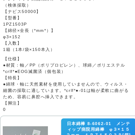
（検体採取）
【ナビス50000】
【型番】
1PZ1503P
【綿径×全長（*mm*）】
φ3×152
【入数】
1箱（1本/袋×150本入）
【仕様】
●材質：軸／PP（ポリプロピレン）、球綿／ポリエステル
*crlf*●EOG滅菌済（個包装）
【特長】
●綿球・軸に天然素材を使用していませんので、ウィルス・
細菌の採取に適しています。*crlf*●-01は軸が柔軟に曲がる
ため、容易に鼻腔へ挿入できます。
【脚注】
0
日本綿棒 8-6062-01 メンテ
ィップ病院用綿棒 φ３×１５