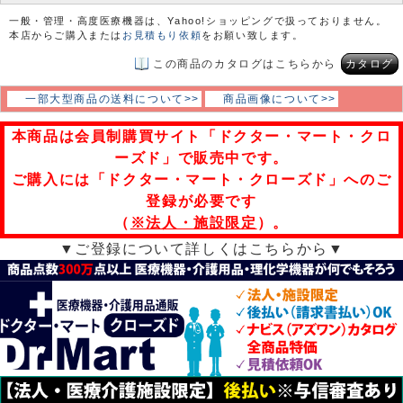
一般・管理・高度医療機器は、Yahoo!ショッピングで扱っておりません。
本店からご購入または
お見積もり依頼
をお願い致します。
この商品のカタログはこちらから
カタログ
一部大型商品の送料について>>
商品画像について>>
本商品は会員制購買サイト「ドクター・マート・クロ
ーズド」で販売中です。
ご購入には「ドクター・マート・クローズド」へのご
登録が必要です
（
※法人・施設限定
）。
▼ご登録について詳しくはこちらから▼