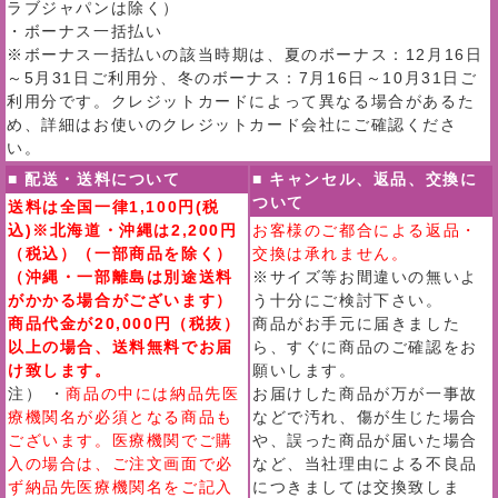
ラブジャパンは除く）
・ボーナス一括払い
※ボーナス一括払いの該当時期は、夏のボーナス：12月16日
～5月31日ご利用分、冬のボーナス：7月16日～10月31日ご
利用分です。クレジットカードによって異なる場合があるた
め、詳細はお使いのクレジットカード会社にご確認くださ
い。
■ 配送・送料について
■ キャンセル、返品、交換に
ついて
送料は全国一律1,100円(税
込)※北海道・沖縄は2,200円
お客様のご都合による返品・
（税込）（一部商品を除く）
交換は承れません。
（沖縄・一部離島は別途送料
※サイズ等お間違いの無いよ
がかかる場合がございます）
う十分にご検討下さい。
商品代金が20,000円（税抜）
商品がお手元に届きました
以上の場合、送料無料でお届
ら、すぐに商品のご確認をお
け致します。
願いします。
注） ・
商品の中には納品先医
お届けした商品が万が一事故
療機関名が必須となる商品も
などで汚れ、傷が生じた場合
ございます。医療機関でご購
や、誤った商品が届いた場合
入の場合は、ご注文画面で必
など、当社理由による不良品
ず納品先医療機関名をご記入
につきましては交換致しま