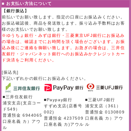
■ お支払い方法について
【銀行振込】
前払いでお願い致します。指定の口座にお振込みください。
お振込確認後、商品を発送致します。振り込み手数料はお客
様のお支払いでお願い致します。
※ゆうちょ銀行・みずほ銀行・三菱東京UFJ銀行にお振込み
の場合は、確認までにお時間を頂く場合がございます。お振
込み後にご連絡を御願い致します。お急ぎの場合は、三井住
友銀行・ジャパンネット銀行へのお振込みかクレジットカー
ド決済をご利用ください。
[振込先]
下記いずれかの銀行にお振込みください。
■三井住友銀行
■Paypay銀行
■三菱UFJ銀行
浦安支店(支店コー
すずめ支店(店番号
浦安支店（361）
ド549）
002)
普通預金 0130809
普通預金 6944065
普通預金 4237509
口座名義 カ）アウ
口座名義 カ）アウ
口座名義 カ)アウル
ル
ル