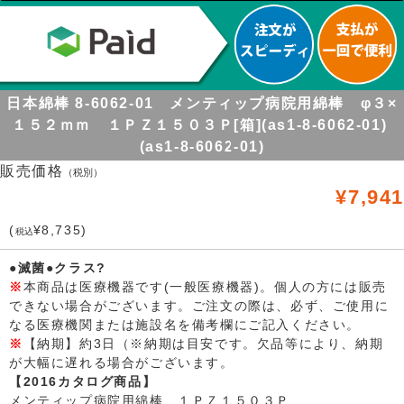
日本綿棒 8-6062-01 メンティップ病院用綿棒 φ３×
１５２ｍｍ １ＰＺ１５０３Ｐ[箱](as1-8-6062-01)
(as1-8-6062-01)
販売価格
（税別）
¥7,941
(
¥8,735)
税込
●滅菌●クラス?
※
本商品は医療機器です(一般医療機器)。個人の方には販売
できない場合がございます。ご注文の際は、必ず、ご使用に
なる医療機関または施設名を備考欄にご記入ください。
※
【納期】約3日（※納期は目安です。欠品等により、納期
が大幅に遅れる場合がございます。
【2016カタログ商品】
メンティップ病院用綿棒 １ＰＺ１５０３Ｐ