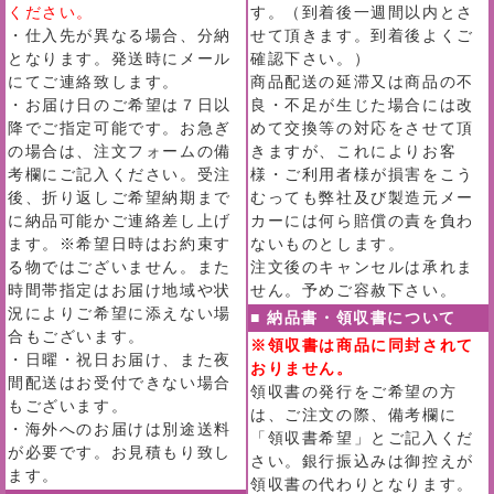
ください。
す。（到着後一週間以内とさ
・仕入先が異なる場合、分納
せて頂きます。到着後よくご
となります。発送時にメール
確認下さい。）
にてご連絡致します。
商品配送の延滞又は商品の不
・お届け日のご希望は７日以
良・不足が生じた場合には改
降でご指定可能です。お急ぎ
めて交換等の対応をさせて頂
の場合は、注文フォームの備
きますが、これによりお客
考欄にご記入ください。受注
様・ご利用者様が損害をこう
後、折り返しご希望納期まで
むっても弊社及び製造元メー
に納品可能かご連絡差し上げ
カーには何ら賠償の責を負わ
ます。※希望日時はお約束す
ないものとします。
る物ではございません。また
注文後のキャンセルは承れま
時間帯指定はお届け地域や状
せん。予めご容赦下さい。
況によりご希望に添えない場
■ 納品書・領収書について
合もございます。
※領収書は商品に同封されて
・日曜・祝日お届け、また夜
おりません。
間配送はお受付できない場合
領収書の発行をご希望の方
もございます。
は、ご注文の際、備考欄に
・海外へのお届けは別途送料
「領収書希望」とご記入くだ
が必要です。お見積もり致し
さい。銀行振込みは御控えが
ます。
領収書の代わりとなります。