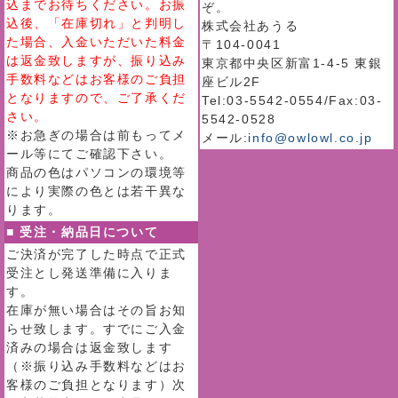
込までお待ちください。お振
ぞ。
込後、「在庫切れ」と判明し
株式会社あうる
た場合、入金いただいた料金
〒104-0041
は返金致しますが、振り込み
東京都中央区新富1-4-5 東銀
手数料などはお客様のご負担
座ビル2F
となりますので、ご了承くだ
Tel:03-5542-0554/Fax:03-
さい。
5542-0528
※お急ぎの場合は前もってメ
メール:
info@owlowl.co.jp
ール等にてご確認下さい。
商品の色はパソコンの環境等
により実際の色とは若干異な
ります。
■ 受注・納品日について
ご決済が完了した時点で正式
受注とし発送準備に入りま
す。
在庫が無い場合はその旨お知
らせ致します。すでにご入金
済みの場合は返金致します
（※振り込み手数料などはお
客様のご負担となります）次