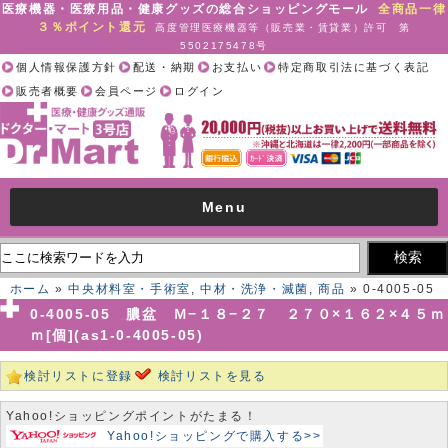
医療機器・医療用品・健康グッズの総合ショッピングモール
全商品一律
３％ポイント還元
高度管理医療機器等（販売業・賃貸業）許可 第
5502175478号
個人情報保護方針
配送・納期
お支払い
特定商取引法に基づく表記
販売者概要
会員ページ
ログイン
Menu
ホーム
»
中央材料室・手術室
,
中材・洗浄・滅菌
,
商品
» 0-4005-05
膿盆 Ｍ−１８−２７ ２７０×１６２×４５ｍｍ[個](as1-0-4005-05)
0-4005-05 膿盆 Ｍ−１８−２７ ２７０×１６２×４５ｍ
ｍ[個](as1-0-4005-05)
検討リストに登録
検討リストを見る
Yahoo!ショッピングポイントがたまる！
Yahoo!ショッピングで購入する>>