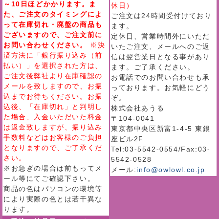
～10日ほどかかります。ま
休日）
た、ご注文のタイミングによ
ご注文は24時間受付けており
って在庫切れ・廃盤の商品も
ます。
ございますので、ご注文前に
定休日、営業時間外にいただ
お問い合わせください。
※決
いたご注文、メールへのご返
済方法に「銀行振り込み（前
信は翌営業日となる事があり
払い）」を選択された方は、
ます。ご了承ください。
ご注文後弊社より在庫確認の
お電話でのお問い合わせも承
メールを致しますので、お振
っております。お気軽にどう
込までお待ちください。お振
ぞ。
込後、「在庫切れ」と判明し
株式会社あうる
た場合、入金いただいた料金
〒104-0041
は返金致しますが、振り込み
東京都中央区新富1-4-5 東銀
手数料などはお客様のご負担
座ビル2F
となりますので、ご了承くだ
Tel:03-5542-0554/Fax:03-
さい。
5542-0528
※お急ぎの場合は前もってメ
メール:
info@owlowl.co.jp
ール等にてご確認下さい。
商品の色はパソコンの環境等
により実際の色とは若干異な
ります。