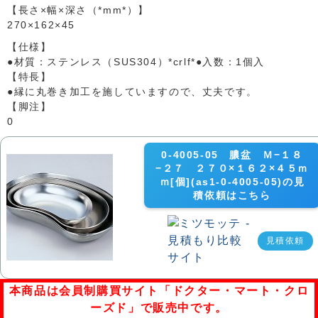
【長さ×幅×深さ（*mm*）】
270×162×45
【仕様】
●材質：ステンレス（SUS304）*crlf*●入数：1個入
【特長】
●縁に丸巻き加工を施していますので、丈夫です。
【脚注】
0
0-4005-05 膿盆 Ｍ−１８
−２７ ２７０×１６２×４５ｍ
ｍ[個](as1-0-4005-05)の見
積依頼はこちら
見積依頼
本商品は会員制購買サイト「ドクター・マート・クロ
ーズド」で販売中です。