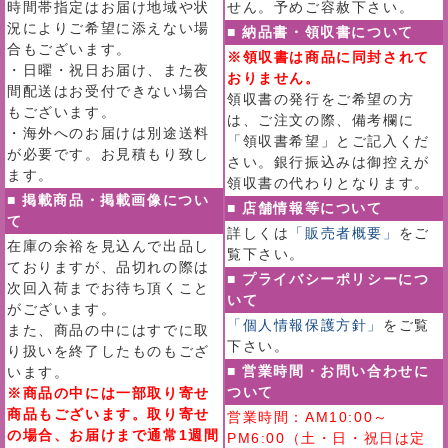
時間帯指定はお届け地域や状
せん。予めご容赦下さい。
況によりご希望に添えない場
■ 納品書・領収書について
合もございます。
※領収書は商品に同封されて
・日曜・祝日お届け、また夜
おりません。
間配送はお受付できない場合
領収書の発行をご希望の方
もございます。
は、ご注文の際、備考欄に
・海外へのお届けは別途送料
「領収書希望」とご記入くだ
が必要です。お見積もり致し
さい。銀行振込みは御控えが
ます。
領収書の代わりとなります。
■ 掲載商品・掲載画像につい
■ 店舗情報等について
て
詳しくは
「販売者概要」
をご
在庫の余裕を見込んで出品し
覧下さい。
ておりますが、品切れの際は
■ プライバシーポリシーにつ
次回入荷までお待ち頂くこと
いて
がございます。
「個人情報保護方針」
をご覧
また、商品の中にはすでに取
下さい。
り扱いを終了したものもござ
■ 営業時間・お問い合わせに
います。
ついて
※商品の中には一部取り寄せ
商品もございます。取り寄せ
営業時間：AM10:00～
の場合、お届けまで通常1週間
PM6:00（土・日・祝日は定