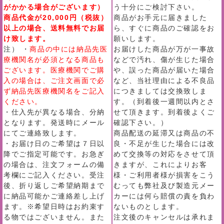
がかかる場合がございます）
う十分にご検討下さい。
商品代金が20,000円（税抜）
商品がお手元に届きました
以上の場合、送料無料でお届
ら、すぐに商品のご確認をお
け致します。
願いします。
注） ・
商品の中には納品先医
お届けした商品が万が一事故
療機関名が必須となる商品も
などで汚れ、傷が生じた場合
ございます。医療機関でご購
や、誤った商品が届いた場合
入の場合は、ご注文画面で必
など、当社理由による不良品
ず納品先医療機関名をご記入
につきましては交換致しま
ください。
す。（到着後一週間以内とさ
・仕入先が異なる場合、分納
せて頂きます。到着後よくご
となります。発送時にメール
確認下さい。）
にてご連絡致します。
商品配送の延滞又は商品の不
・お届け日のご希望は７日以
良・不足が生じた場合には改
降でご指定可能です。お急ぎ
めて交換等の対応をさせて頂
の場合は、注文フォームの備
きますが、これによりお客
考欄にご記入ください。受注
様・ご利用者様が損害をこう
後、折り返しご希望納期まで
むっても弊社及び製造元メー
に納品可能かご連絡差し上げ
カーには何ら賠償の責を負わ
ます。※希望日時はお約束す
ないものとします。
る物ではございません。また
注文後のキャンセルは承れま