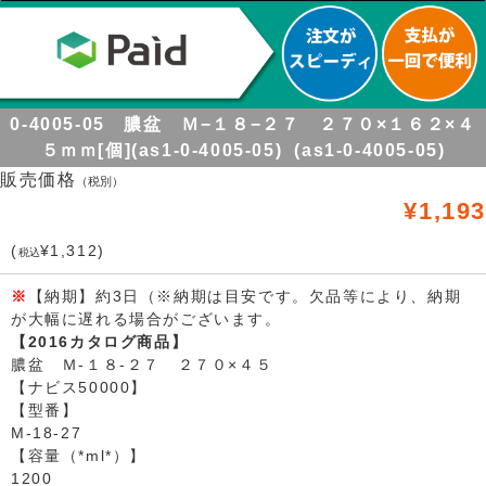
0-4005-05 膿盆 Ｍ−１８−２７ ２７０×１６２×４
５ｍｍ[個](as1-0-4005-05) (as1-0-4005-05)
販売価格
（税別）
¥1,193
(
¥1,312)
税込
※
【納期】約3日（※納期は目安です。欠品等により、納期
が大幅に遅れる場合がございます。
【2016カタログ商品】
膿盆 Ｍ-１８-２７ ２７０×４５
【ナビス50000】
【型番】
M-18-27
【容量（*ml*）】
1200