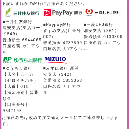
下記いずれかの銀行にお振込みください。
■三井住友銀行
■Paypay銀行
■三菱UFJ銀行
浦安支店(支店コー
すずめ支店(店番号
浦安支店（361）
ド549）
002)
普通預金 0130809
普通預金 6944065
普通預金 4237509
口座名義 カ）アウ
口座名義 カ）アウ
口座名義 カ)アウル
ル
ル
■ゆうちょ銀行
■みずほ銀行 新浦
【店名】〇一八
安支店（342）
（ゼロイチハチ）
普通預金 1833353
【店番】018
口座名義 カ）アウ
【預金種別】普通
ル
預金
【口座番号】
9547193
お振込み先は改めて注文確定メールにてご連絡差し上げま
す。