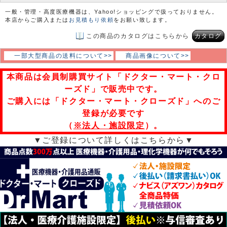
一般・管理・高度医療機器は、Yahoo!ショッピングで扱っておりません。
本店からご購入または
お見積もり依頼
をお願い致します。
この商品のカタログはこちらから
カタログ
一部大型商品の送料について>>
商品画像について>>
本商品は会員制購買サイト「ドクター・マート・クロ
ーズド」で販売中です。
ご購入には「ドクター・マート・クローズド」へのご
登録が必要です
（
※法人・施設限定
）。
▼ご登録について詳しくはこちらから▼