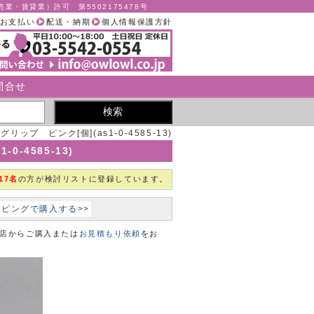
業・賃貸業）許可 第5502175478号
お支払い
配送・納期
個人情報保護方針
問合せ
リップ ピンク[個](as1-0-4585-13)
0-4585-13)
17名
の方が検討リストに登録しています。
ョッピングで購入する>>
本店からご購入または
お見積もり依頼
をお