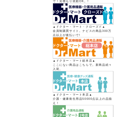
で！見積もり依頼OK。!
▲ドクター・マート・クローズド▲
会員制購買サイト。ナビスの商品300万
点以上が後払いで!
▲ドクター・マート総本店▲
ここにない商品はこちらで。新商品続々
入荷。
▲ドクター・マート本店▲
介護・健康衛生用品50000点以上の品揃
え！