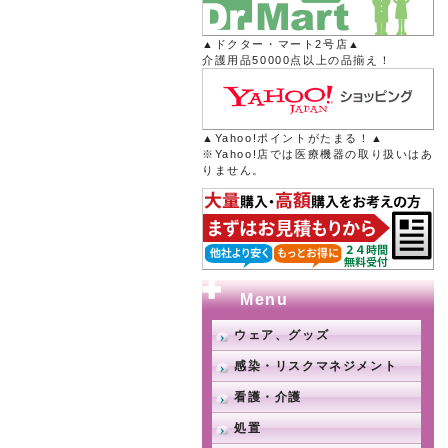
▲ドクター・マート2号店▲
介護用品50000点以上の品揃え！
▲Yahoo!ポイントがたまる！▲
※Yahoo!店では医療機器の取り扱いはあ
りません。
Menu
ウェア、グッズ
感染・リスクマネジメント
看護・介護
処置