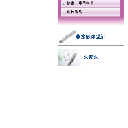
診察・専門科目
病棟備品
非接触体温計
水素水