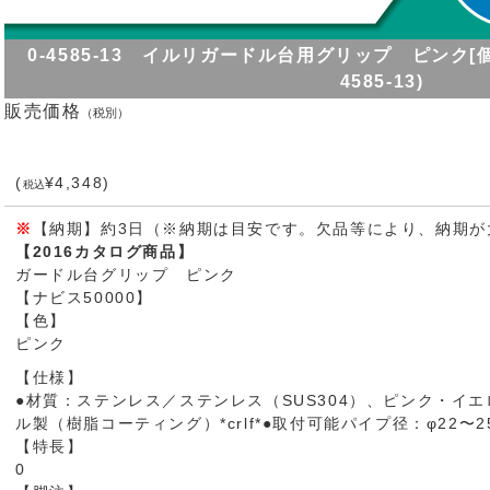
0-4585-13 イルリガードル台用グリップ ピンク[個](as1
4585-13)
販売価格
（税別）
(
¥4,348)
税込
※
【納期】約3日（※納期は目安です。欠品等により、納期が
【2016カタログ商品】
ガードル台グリップ ピンク
【ナビス50000】
【色】
ピンク
【仕様】
●材質：ステンレス／ステンレス（SUS304）、ピンク・イ
ル製（樹脂コーティング）*crlf*●取付可能パイプ径：φ22〜25
【特長】
0