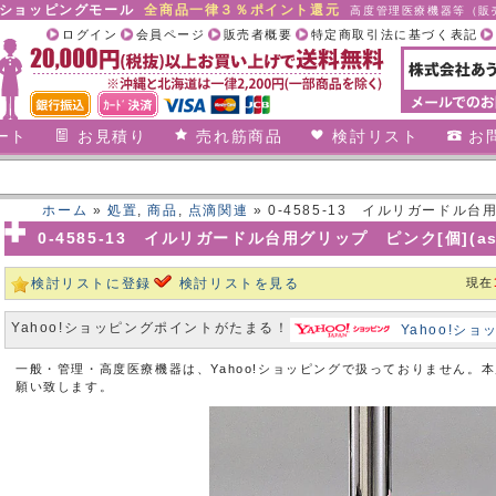
合ショッピングモール
全商品一律３％ポイント還元
高度管理医療機器等（販売
ログイン
会員ページ
販売者概要
特定商取引法に基づく表記
ート
お見積り
売れ筋商品
検討リスト
お
ホーム
»
処置
,
商品
,
点滴関連
» 0-4585-13 イルリガードル台用グ
0-4585-13 イルリガードル台用グリップ ピンク[個](as1-
検討リストに登録
検討リストを見る
現在
Yahoo!ショッピングポイントがたまる！
Yahoo!シ
一般・管理・高度医療機器は、Yahoo!ショッピングで扱っておりません。
願い致します。