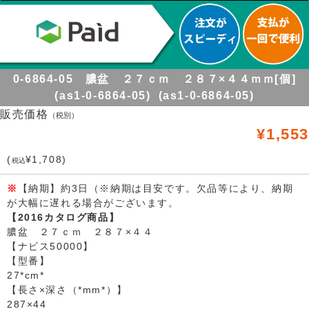
0-6864-05 膿盆 ２７ｃｍ ２８７×４４ｍｍ[個]
(as1-0-6864-05) (as1-0-6864-05)
販売価格
（税別）
¥1,553
(
¥1,708)
税込
※
【納期】約3日（※納期は目安です。欠品等により、納期
が大幅に遅れる場合がございます。
【2016カタログ商品】
膿盆 ２７ｃｍ ２８７×４４
【ナビス50000】
【型番】
27*cm*
【長さ×深さ（*mm*）】
287×44