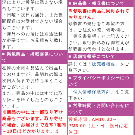
況によりご希望に添えない場
■ 納品書・領収書について
合もございます。
※領収書は商品に同封されて
・日曜・祝日お届け、また夜
おりません。
間配送はお受付できない場合
領収書の発行をご希望の方
もございます。
は、ご注文の際、備考欄に
・海外へのお届けは別途送料
「領収書希望」とご記入くだ
が必要です。お見積もり致し
さい。銀行振込みは御控えが
ます。
領収書の代わりとなります。
■ 掲載商品・掲載画像につい
■ 店舗情報等について
て
詳しくは
「販売者概要」
をご
在庫の余裕を見込んで出品し
覧下さい。
ておりますが、品切れの際は
■ プライバシーポリシーにつ
次回入荷までお待ち頂くこと
いて
がございます。
「個人情報保護方針」
をご覧
また、商品の中にはすでに取
下さい。
り扱いを終了したものもござ
■ 営業時間・お問い合わせに
います。
ついて
※商品の中には一部取り寄せ
商品もございます。取り寄せ
営業時間：AM10:00～
の場合、お届けまで通常1週間
PM6:00（土・日・祝日は定
～10日ほどかかります。ま
休日）