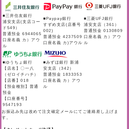
■三井住友銀行
■Paypay銀行
■三菱UFJ銀行
浦安支店(支店コー
すずめ支店(店番号
浦安支店（361）
ド549）
002)
普通預金 0130809
普通預金 6944065
普通預金 4237509
口座名義 カ）アウ
口座名義 カ）アウ
口座名義 カ)アウル
ル
ル
■ゆうちょ銀行
■みずほ銀行 新浦
【店名】〇一八
安支店（342）
（ゼロイチハチ）
普通預金 1833353
【店番】018
口座名義 カ）アウ
【預金種別】普通
ル
預金
【口座番号】
9547193
お振込み先は改めて注文確定メールにてご連絡差し上げま
す。