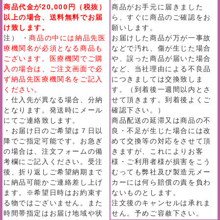
商品代金が20,000円（税抜）
商品がお手元に届きました
以上の場合、送料無料でお届
ら、すぐに商品のご確認をお
け致します。
願いします。
注） ・
商品の中には納品先医
お届けした商品が万が一事故
療機関名が必須となる商品も
などで汚れ、傷が生じた場合
ございます。医療機関でご購
や、誤った商品が届いた場合
入の場合は、ご注文画面で必
など、当社理由による不良品
ず納品先医療機関名をご記入
につきましては交換致しま
ください。
す。（到着後一週間以内とさ
・仕入先が異なる場合、分納
せて頂きます。到着後よくご
となります。発送時にメール
確認下さい。）
にてご連絡致します。
商品配送の延滞又は商品の不
・お届け日のご希望は７日以
良・不足が生じた場合には改
降でご指定可能です。お急ぎ
めて交換等の対応をさせて頂
の場合は、注文フォームの備
きますが、これによりお客
考欄にご記入ください。受注
様・ご利用者様が損害をこう
後、折り返しご希望納期まで
むっても弊社及び製造元メー
に納品可能かご連絡差し上げ
カーには何ら賠償の責を負わ
ます。※希望日時はお約束す
ないものとします。
る物ではございません。また
注文後のキャンセルは承れま
時間帯指定はお届け地域や状
せん。予めご容赦下さい。