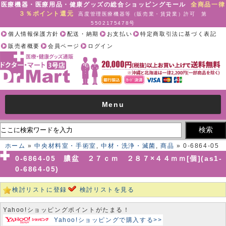
医療機器・医療用品・健康グッズの総合ショッピングモール
全商品一律
３％ポイント還元
高度管理医療機器等（販売業・賃貸業）許可 第
5502175478号
個人情報保護方針
配送・納期
お支払い
特定商取引法に基づく表記
販売者概要
会員ページ
ログイン
Menu
ホーム
»
中央材料室・手術室
,
中材・洗浄・滅菌
,
商品
» 0-6864-05
膿盆 ２７ｃｍ ２８７×４４ｍｍ[個](as1-0-6864-05)
0-6864-05 膿盆 ２７ｃｍ ２８７×４４ｍｍ[個](as1-
0-6864-05)
検討リストに登録
検討リストを見る
Yahoo!ショッピングポイントがたまる！
Yahoo!ショッピングで購入する>>