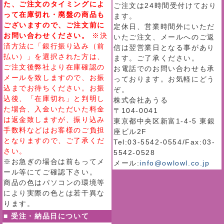
た、ご注文のタイミングによ
ご注文は24時間受付けており
って在庫切れ・廃盤の商品も
ます。
ございますので、ご注文前に
定休日、営業時間外にいただ
お問い合わせください。
※決
いたご注文、メールへのご返
済方法に「銀行振り込み（前
信は翌営業日となる事があり
払い）」を選択された方は、
ます。ご了承ください。
ご注文後弊社より在庫確認の
お電話でのお問い合わせも承
メールを致しますので、お振
っております。お気軽にどう
込までお待ちください。お振
ぞ。
込後、「在庫切れ」と判明し
株式会社あうる
た場合、入金いただいた料金
〒104-0041
は返金致しますが、振り込み
東京都中央区新富1-4-5 東銀
手数料などはお客様のご負担
座ビル2F
となりますので、ご了承くだ
Tel:03-5542-0554/Fax:03-
さい。
5542-0528
※お急ぎの場合は前もってメ
メール:
info@owlowl.co.jp
ール等にてご確認下さい。
商品の色はパソコンの環境等
により実際の色とは若干異な
ります。
■ 受注・納品日について