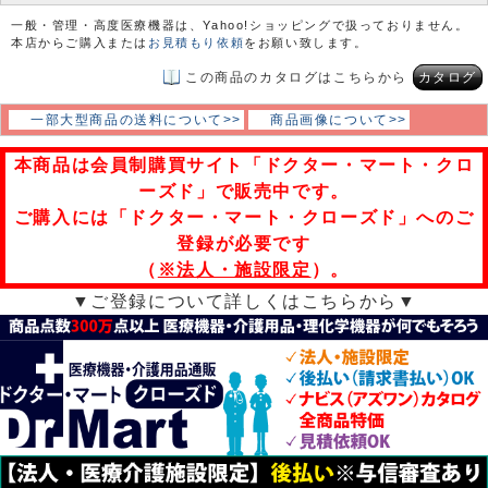
一般・管理・高度医療機器は、Yahoo!ショッピングで扱っておりません。
本店からご購入または
お見積もり依頼
をお願い致します。
この商品のカタログはこちらから
カタログ
一部大型商品の送料について>>
商品画像について>>
本商品は会員制購買サイト「ドクター・マート・クロ
ーズド」で販売中です。
ご購入には「ドクター・マート・クローズド」へのご
登録が必要です
（
※法人・施設限定
）。
▼ご登録について詳しくはこちらから▼