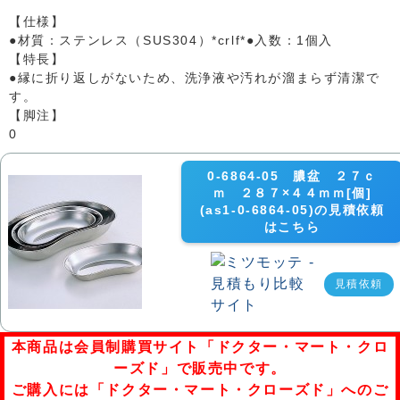
【仕様】
●材質：ステンレス（SUS304）*crlf*●入数：1個入
【特長】
●縁に折り返しがないため、洗浄液や汚れが溜まらず清潔で
す。
【脚注】
0
0-6864-05 膿盆 ２７ｃ
ｍ ２８７×４４ｍｍ[個]
(as1-0-6864-05)の見積依頼
はこちら
見積依頼
本商品は会員制購買サイト「ドクター・マート・クロ
ーズド」で販売中です。
ご購入には「ドクター・マート・クローズド」へのご