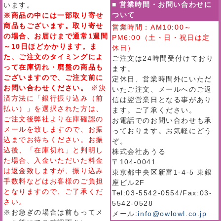
■ 営業時間・お問い合わせに
います。
ついて
※商品の中には一部取り寄せ
商品もございます。取り寄せ
営業時間：AM10:00～
の場合、お届けまで通常1週間
PM6:00（土・日・祝日は定
～10日ほどかかります。ま
休日）
た、ご注文のタイミングによ
ご注文は24時間受付けており
って在庫切れ・廃盤の商品も
ます。
ございますので、ご注文前に
定休日、営業時間外にいただ
お問い合わせください。
※決
いたご注文、メールへのご返
済方法に「銀行振り込み（前
信は翌営業日となる事があり
払い）」を選択された方は、
ます。ご了承ください。
ご注文後弊社より在庫確認の
お電話でのお問い合わせも承
メールを致しますので、お振
っております。お気軽にどう
込までお待ちください。お振
ぞ。
込後、「在庫切れ」と判明し
株式会社あうる
た場合、入金いただいた料金
〒104-0041
は返金致しますが、振り込み
東京都中央区新富1-4-5 東銀
手数料などはお客様のご負担
座ビル2F
となりますので、ご了承くだ
Tel:03-5542-0554/Fax:03-
さい。
5542-0528
※お急ぎの場合は前もってメ
メール:
info@owlowl.co.jp