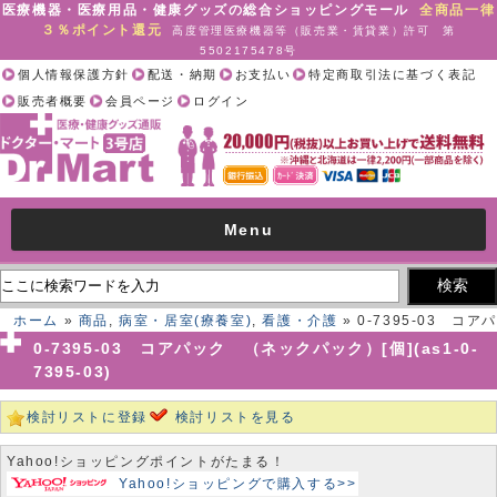
医療機器・医療用品・健康グッズの総合ショッピングモール
全商品一律
３％ポイント還元
高度管理医療機器等（販売業・賃貸業）許可 第
5502175478号
個人情報保護方針
配送・納期
お支払い
特定商取引法に基づく表記
販売者概要
会員ページ
ログイン
Menu
ホーム
»
商品
,
病室・居室(療養室)
,
看護・介護
» 0-7395-03 コアパ
ック （ネックパック）[個](as1-0-7395-03)
0-7395-03 コアパック （ネックパック）[個](as1-0-
7395-03)
検討リストに登録
検討リストを見る
Yahoo!ショッピングポイントがたまる！
Yahoo!ショッピングで購入する>>