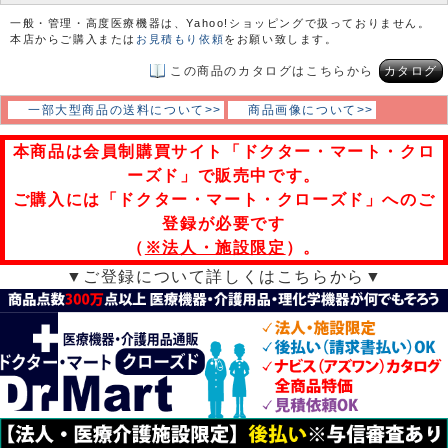
一般・管理・高度医療機器は、Yahoo!ショッピングで扱っておりません。
本店からご購入または
お見積もり依頼
をお願い致します。
この商品のカタログはこちらから
カタログ
一部大型商品の送料について>>
商品画像について>>
本商品は会員制購買サイト「ドクター・マート・クロ
ーズド」で販売中です。
ご購入には「ドクター・マート・クローズド」へのご
登録が必要です
（
※法人・施設限定
）。
▼ご登録について詳しくはこちらから▼