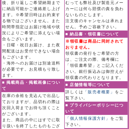
後、折り返しご希望納期まで
むっても弊社及び製造元メー
に納品可能かご連絡差し上げ
カーには何ら賠償の責を負わ
ます。※希望日時はお約束す
ないものとします。
る物ではございません。また
注文後のキャンセルは承れま
時間帯指定はお届け地域や状
せん。予めご容赦下さい。
況によりご希望に添えない場
■ 納品書・領収書について
合もございます。
※領収書は商品に同封されて
・日曜・祝日お届け、また夜
おりません。
間配送はお受付できない場合
領収書の発行をご希望の方
もございます。
は、ご注文の際、備考欄に
・海外へのお届けは別途送料
「領収書希望」とご記入くだ
が必要です。お見積もり致し
さい。銀行振込みは御控えが
ます。
領収書の代わりとなります。
■ 掲載商品・掲載画像につい
■ 店舗情報等について
て
詳しくは
「販売者概要」
をご
在庫の余裕を見込んで出品し
覧下さい。
ておりますが、品切れの際は
■ プライバシーポリシーにつ
次回入荷までお待ち頂くこと
いて
がございます。
「個人情報保護方針」
をご覧
また、商品の中にはすでに取
下さい。
り扱いを終了したものもござ