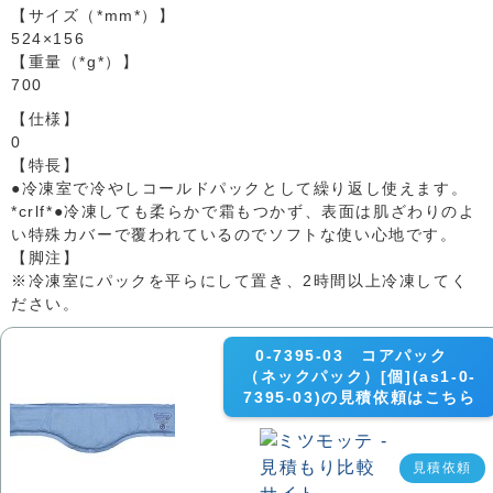
【サイズ（*mm*）】
524×156
【重量（*g*）】
700
【仕様】
0
【特長】
●冷凍室で冷やしコールドパックとして繰り返し使えます。
*crlf*●冷凍しても柔らかで霜もつかず、表面は肌ざわりのよ
い特殊カバーで覆われているのでソフトな使い心地です。
【脚注】
※冷凍室にパックを平らにして置き、2時間以上冷凍してく
ださい。
0-7395-03 コアパック
（ネックパック）[個](as1-0-
7395-03)の見積依頼はこちら
見積依頼