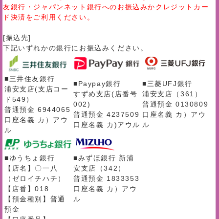
友銀行・ジャパンネット銀行へのお振込みかクレジットカー
ド決済をご利用ください。
[振込先]
下記いずれかの銀行にお振込みください。
■三井住友銀行
■Paypay銀行
■三菱UFJ銀行
浦安支店(支店コー
すずめ支店(店番号
浦安支店（361）
ド549）
002)
普通預金 0130809
普通預金 6944065
普通預金 4237509
口座名義 カ）アウ
口座名義 カ）アウ
口座名義 カ)アウル
ル
ル
■ゆうちょ銀行
■みずほ銀行 新浦
【店名】〇一八
安支店（342）
（ゼロイチハチ）
普通預金 1833353
【店番】018
口座名義 カ）アウ
【預金種別】普通
ル
預金