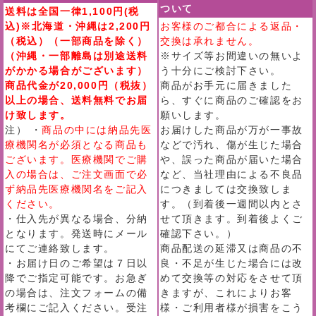
ついて
送料は全国一律1,100円(税
込)※北海道・沖縄は2,200円
お客様のご都合による返品・
（税込）（一部商品を除く）
交換は承れません。
（沖縄・一部離島は別途送料
※サイズ等お間違いの無いよ
がかかる場合がございます）
う十分にご検討下さい。
商品代金が20,000円（税抜）
商品がお手元に届きました
以上の場合、送料無料でお届
ら、すぐに商品のご確認をお
け致します。
願いします。
注） ・
商品の中には納品先医
お届けした商品が万が一事故
療機関名が必須となる商品も
などで汚れ、傷が生じた場合
ございます。医療機関でご購
や、誤った商品が届いた場合
入の場合は、ご注文画面で必
など、当社理由による不良品
ず納品先医療機関名をご記入
につきましては交換致しま
ください。
す。（到着後一週間以内とさ
・仕入先が異なる場合、分納
せて頂きます。到着後よくご
となります。発送時にメール
確認下さい。）
にてご連絡致します。
商品配送の延滞又は商品の不
・お届け日のご希望は７日以
良・不足が生じた場合には改
降でご指定可能です。お急ぎ
めて交換等の対応をさせて頂
の場合は、注文フォームの備
きますが、これによりお客
考欄にご記入ください。受注
様・ご利用者様が損害をこう