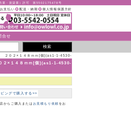
業・賃貸業）許可 第5502175478号
お支払い
配送・納期
個人情報保護方針
問合せ
０２×１４８ｍｍ[個](as1-1-4530-
06)
１４８ｍｍ[個](as1-1-4530-
ョッピングで購入する>>
本店からご購入または
お見積もり依頼
をお