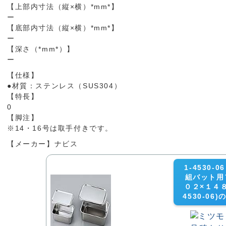
【上部内寸法（縦×横）*mm*】
ー
【底部内寸法（縦×横）*mm*】
ー
【深さ（*mm*）】
ー
【仕様】
●材質：ステンレス（SUS304）
【特長】
0
【脚注】
※14・16号は取手付きです。
【メーカー】ナビス
1-4530
組バット用
０２×１４８ｍ
4530-0