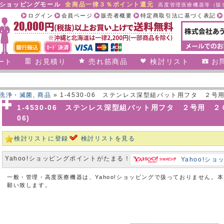
合ショッピングモール
全商品一律３％ポイント還元
高度管理医療機器等（販売
ログイン
会員ページ
販売者概要
特定商取引法に基づく表記
ート
お見積り
売れ筋商品
検討リスト
お
洗浄・滅菌
,
商品
» 1-4530-06 ステンレス深型組バット用フタ ２号用 ２
1-4530-06 ステンレス深型組バット用フタ ２号用 ２０２×
06)
検討リストに登録
検討リストを見る
Yahoo!ショッピングポイントがたまる！
Yahoo!シ
一般・管理・高度医療機器は、Yahoo!ショッピングで扱っておりません。
願い致します。