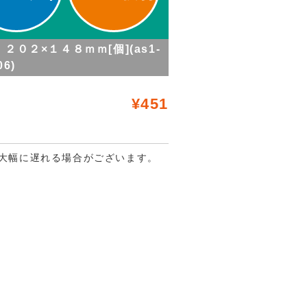
２０２×１４８ｍｍ[個](as1-
06)
¥451
大幅に遅れる場合がございます。