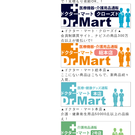
で！見積もり依頼OK。!
▲ドクター・マート・クローズド▲
会員制購買サイト。ナビスの商品300万
点以上が後払いで!
▲ドクター・マート総本店▲
ここにない商品はこちらで。新商品続々
入荷。
▲ドクター・マート本店▲
介護・健康衛生用品50000点以上の品揃
え！