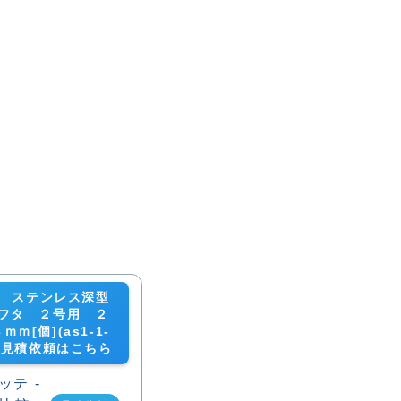
-06 ステンレス深型
フタ ２号用 ２
ｍ[個](as1-1-
6)の見積依頼はこちら