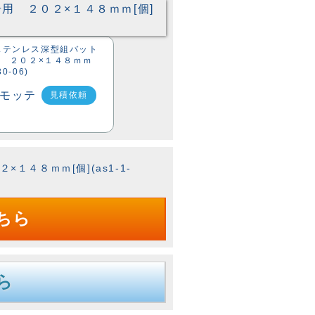
6 ステンレス深型組バット
 ２０２×１４８ｍｍ
30-06)
見積依頼
１４８ｍｍ[個](as1-1-
ちら
ら