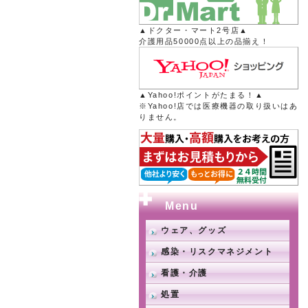
▲ドクター・マート2号店▲
介護用品50000点以上の品揃え！
▲Yahoo!ポイントがたまる！▲
※Yahoo!店では医療機器の取り扱いはあ
りません。
Menu
ウェア、グッズ
感染・リスクマネジメント
看護・介護
処置