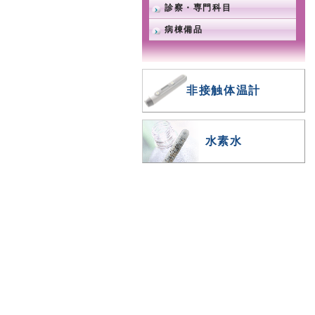
診察・専門科目
病棟備品
非接触体温計
水素水