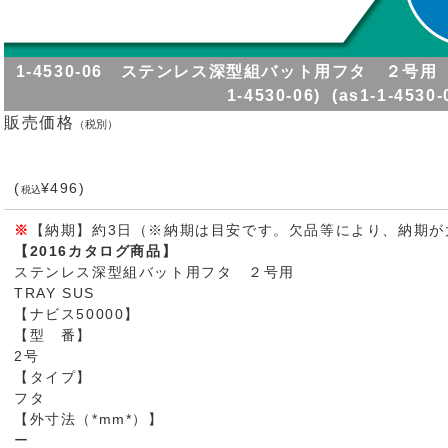
1-4530-06 ステンレス深型組バット用フタ ２号用 
1-4530-06) (as1-1-4530-
販売価格
（税別）
(
¥496)
税込
※
【納期】約3日（※納期は目安です。欠品等により、納期が
【2016カタログ商品】
ステンレス深型組バット用フタ ２号用
TRAY SUS
【ナビス50000】
【型 番】
2号
【タイプ】
フタ
【外寸法（*mm*）】
ー