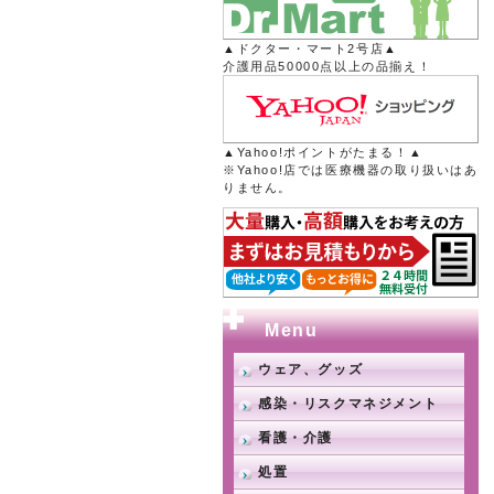
▲ドクター・マート2号店▲
介護用品50000点以上の品揃え！
▲Yahoo!ポイントがたまる！▲
※Yahoo!店では医療機器の取り扱いはあ
りません。
Menu
ウェア、グッズ
感染・リスクマネジメント
看護・介護
処置