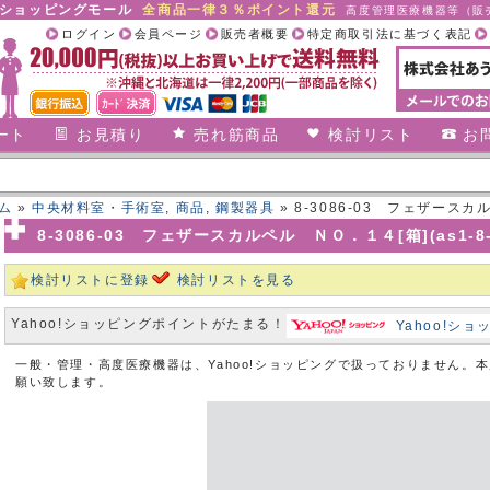
合ショッピングモール
全商品一律３％ポイント還元
高度管理医療機器等（販売
ログイン
会員ページ
販売者概要
特定商取引法に基づく表記
ート
お見積り
売れ筋商品
検討リスト
お
ム
»
中央材料室・手術室
,
商品
,
鋼製器具
» 8-3086-03 フェザースカル
8-3086-03 フェザースカルペル ＮＯ．１４[箱](as1-8-3
検討リストに登録
検討リストを見る
Yahoo!ショッピングポイントがたまる！
Yahoo!シ
一般・管理・高度医療機器は、Yahoo!ショッピングで扱っておりません。
願い致します。