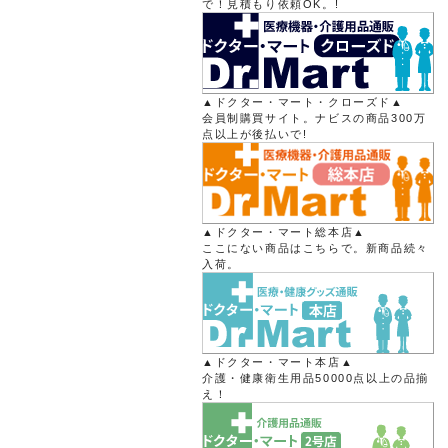
で！見積もり依頼OK。!
▲ドクター・マート・クローズド▲
会員制購買サイト。ナビスの商品300万
点以上が後払いで!
▲ドクター・マート総本店▲
ここにない商品はこちらで。新商品続々
入荷。
▲ドクター・マート本店▲
介護・健康衛生用品50000点以上の品揃
え！