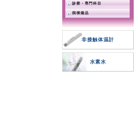
診察・専門科目
病棟備品
非接触体温計
水素水