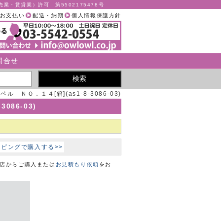
業・賃貸業）許可 第5502175478号
お支払い
配送・納期
個人情報保護方針
問合せ
ペル ＮＯ．１４[箱](as1-8-3086-03)
086-03)
ョッピングで購入する>>
本店からご購入または
お見積もり依頼
をお