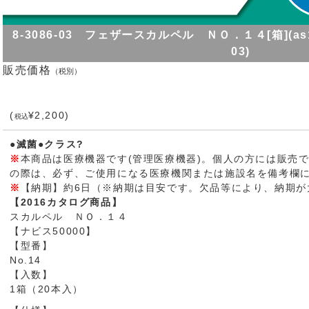
8-3086-03 フェザースカルペル ＮＯ．１４[箱](as1-8-3
03)
販売価格
（税別）
(
¥2,200)
税込
●滅菌●クラス?
※
本商品は医療機器です(管理医療機器)。個人の方には販売
の際は、必ず、ご使用になる医療機関または施設名を備考欄
※
【納期】約6日（※納期は目安です。欠品等により、納期が
【2016カタログ商品】
スカルペル ＮＯ．１４
【ナビス50000】
【型番】
No.14
【入数】
1箱（20本入）