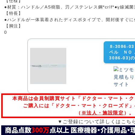
【仕様】
●材質：ハンドル／AS樹脂、刃／ステンレス鋼*crlf*●γ線滅
【特長】
●ハンドルが一体装着されたディスポタイプで、開封後すぐに
【脚注】
0
8-3086
ペル ＮＯ．１
3086-0
本商品は会員制購買サイト「ドクター・マート・ク
ご購入には「ドクター・マート・クローズド」
（
※法人・施設限定
）。
▼ご登録について詳しくはこち